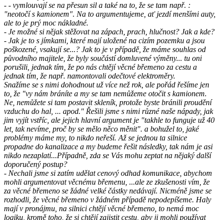
- - vymlouvají se na přesun sil a také na to, že se tam např. :
"neotočí s kamionem". Na to argumentujeme, ať jezdí menšími auty,
ale to je prý moc nákladné.
- Je možné si nějak stěžovat na zápach, prach, hlučnost? Jak a kde?
- Jak je to s jímkami, které mají uložené na cizím pozemku a jsou
poškozené, vsakují se...? Jak to je v případě, že máme souhlas od
původního majitele, že byly součástí domluvené výměny... tu oni
porušili, jednak tím, že po nás chtějí věcné břemeno za cestu a
jednak tím, že např. namontovali odečtové elektroměry.
Snažíme se s nimi dohodnout už více než rok, ale pořád řešíme jen
to, že "vy nám bráníte a my se tam nemůžeme otočit s kamionem.
Ne, nemůžete si tam postavit skleník, protože byste bránili proudění
vzduchu do hal, ... apod." Řešili jsme s nimi různé naše nápady, jak
jim vyjít vstříc, ale jejich hlavní argument je "takhle to funguje už 40
let, tak nevíme, proč by se mělo něco měnit". a bohužel to, jaké
problémy máme my, to nikdo neřeší. Až se jednou ta silnice
propadne do kanalizace a my budeme řešit následky, tak nám je asi
nikdo nezaplatí...Případně, zda se Vás mohu zeptat na nějaký další
doporučený postup?
- Nechali jsme si zatím udělat cenový odhad komunikace, abychom
mohli argumentovat věcnému břemenu, ...ale ze zkušenosti vím, že
za věcné břemeno se žádné velké částky nedávají. Nicméně jsme se
rozhodli, že věcné břemeno v žádném případě nepodepíšeme. Haly
mají v pronájmu, na silnici chtějí věcné břemeno, to nemá moc
logiku, kromě toho, že si chtějí zajistit cestu, aby ji mohli používat