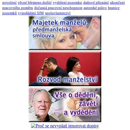
povolení
věcné břemeno dožití
vydržení pozemku
daňové přiznání
ukončení
pracovního poměru
dočasná pracovní neschopnost
autorské právo
hranice
pozemků
vypořádání SJM
spoluvlastnictví