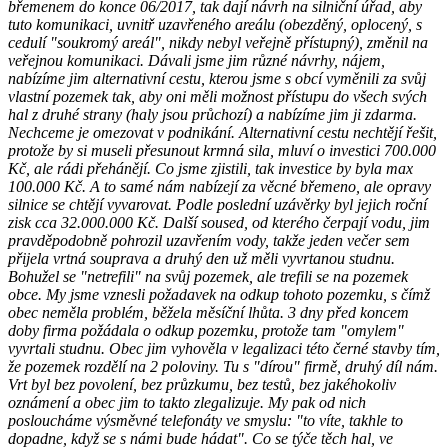
břemenem do konce 06/2017, tak dají návrh na silniční úřad, aby
tuto komunikaci, uvnitř uzavřeného areálu (obezděný, oplocený, s
cedulí "soukromý areál", nikdy nebyl veřejně přístupný), změnil na
veřejnou komunikaci. Dávali jsme jim různé návrhy, nájem,
nabízíme jim alternativní cestu, kterou jsme s obcí vyměnili za svůj
vlastní pozemek tak, aby oni měli možnost přístupu do všech svých
hal z druhé strany (haly jsou průchozí) a nabízíme jim ji zdarma.
Nechceme je omezovat v podnikání. Alternativní cestu nechtějí řešit,
protože by si museli přesunout krmná sila, mluví o investici 700.000
Kč, ale rádi přehánějí. Co jsme zjistili, tak investice by byla max
100.000 Kč. A to samé nám nabízejí za věcné břemeno, ale opravy
silnice se chtějí vyvarovat. Podle poslední uzávěrky byl jejich roční
zisk cca 32.000.000 Kč. Další soused, od kterého čerpají vodu, jim
pravděpodobně pohrozil uzavřením vody, takže jeden večer sem
přijela vrtná souprava a druhý den už měli vyvrtanou studnu.
Bohužel se "netrefili" na svůj pozemek, ale trefili se na pozemek
obce. My jsme vznesli požadavek na odkup tohoto pozemku, s čímž
obec neměla problém, běžela měsíční lhůta. 3 dny před koncem
doby firma požádala o odkup pozemku, protože tam "omylem"
vyvrtali studnu. Obec jim vyhověla v legalizaci této černé stavby tím,
že pozemek rozdělí na 2 poloviny. Tu s "dírou" firmě, druhý díl nám.
Vrt byl bez povolení, bez průzkumu, bez testů, bez jakéhokoliv
oznámení a obec jim to takto zlegalizuje. My pak od nich
posloucháme výsměvné telefonáty ve smyslu: "to víte, takhle to
dopadne, když se s námi bude hádat". Co se týče těch hal, ve