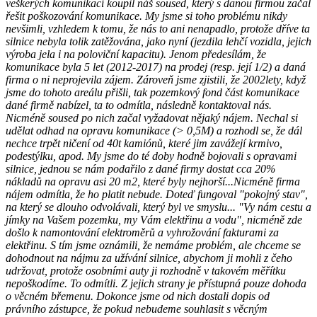
veškerých komunikací koupil náš soused, který s danou firmou začal
řešit poškozování komunikace. My jsme si toho problému nikdy
nevšimli, vzhledem k tomu, že nás to ani nenapadlo, protože dříve ta
silnice nebyla tolik zatěžována, jako nyní (jezdila lehčí vozidla, jejich
výroba jela i na poloviční kapacitu). Jenom předesílám, že
komunikace byla 5 let (2012-2017) na prodej (resp. její 1/2) a daná
firma o ni neprojevila zájem. Zároveň jsme zjistili, že 2002lety, když
jsme do tohoto areálu přišli, tak pozemkový fond část komunikace
dané firmě nabízel, ta to odmítla, následně kontaktoval nás.
Nicméně soused po nich začal vyžadovat nějaký nájem. Nechal si
udělat odhad na opravu komunikace (> 0,5M) a rozhodl se, že dál
nechce trpět ničení od 40t kamiónů, které jim zavážejí krmivo,
podestýlku, apod. My jsme do té doby hodně bojovali s opravami
silnice, jednou se nám podařilo z dané firmy dostat cca 20%
nákladů na opravu asi 20 m2, které byly nejhorší...Nicméně firma
nájem odmítla, že ho platit nebude. Doteď fungoval "pokojný stav",
na který se dlouho odvolávali, který byl ve smyslu... "Vy nám cestu a
jímky na Vašem pozemku, my Vám elektřinu a vodu", nicméně zde
došlo k namontování elektroměrů a vyhrožování fakturami za
elektřinu. S tím jsme oznámili, že nemáme problém, ale chceme se
dohodnout na nájmu za užívání silnice, abychom ji mohli z čeho
udržovat, protože osobními auty ji rozhodně v takovém měřítku
nepoškodíme. To odmítli. Z jejich strany je přístupná pouze dohoda
o věcném břemenu. Dokonce jsme od nich dostali dopis od
právního zástupce, že pokud nebudeme souhlasit s věcným