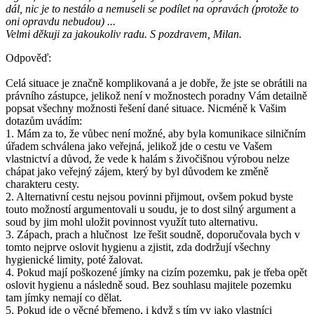
dál, nic je to nestálo a nemuseli se podílet na opravách (protože to
oni opravdu nebudou) ...
Velmi děkuji za jakoukoliv radu. S pozdravem, Milan.
Odpověď:
Celá situace je značně komplikovaná a je dobře, že jste se obrátili na
právního zástupce, jelikož není v možnostech poradny Vám detailně
popsat všechny možnosti řešení dané situace. Nicméně k Vašim
dotazům uvádím:
1. Mám za to, že vůbec není možné, aby byla komunikace silničním
úřadem schválena jako veřejná, jelikož jde o cestu ve Vašem
vlastnictví a důvod, že vede k halám s živočišnou výrobou nelze
chápat jako veřejný zájem, který by byl důvodem ke změně
charakteru cesty.
2. Alternativní cestu nejsou povinni přijmout, ovšem pokud byste
touto možností argumentovali u soudu, je to dost silný argument a
soud by jim mohl uložit povinnost využít tuto alternativu.
3. Zápach, prach a hlučnost lze řešit soudně, doporučovala bych v
tomto nejprve oslovit hygienu a zjistit, zda dodržují všechny
hygienické limity, poté žalovat.
4. Pokud mají poškozené jímky na cizím pozemku, pak je třeba opět
oslovit hygienu a následně soud. Bez souhlasu majitele pozemku
tam jímky nemají co dělat.
5. Pokud jde o věcné břemeno, i když s tím vy jako vlastníci