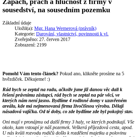
Zápach, prach a hlučnost z firmy v
sousedství, na sousedním pozemku
Základní údaje
Uložil(a):
Mgr. Hana Wernerová (právník)
Kategorie:
Darování, vlastnictví, povinnosti k vl.
Zveřejněno: 27. červen 2017
Zobrazení: 2199
Pomohl Vám tento článek?
Pokud ano, klikněte prosíme na 5
hvězdiček. Děkujeme! :)
Rád bych se zeptal na radu, ačkoliv jsme již danou věc dali k
řešení právnímu zástupci, rád bych se zeptal na pár věcí, ve
kterých nám není jasno. Bydlíme 4 rodinné domy v uzavřeném
areálu, kde má nejmenovaná firma živočišnou výrobu. Dělají
násadová vajíčka. Od té doby, co zde bydlíme zde byl pokojný stav.
Oni mají v pronájmu od další firmy 3 haly, ve kterých podnikají. Vše
okolo, kam vstoupí je náš pozemek. Veškerá příjezdová cesta, apod.
U nás kvůli rozvodu rodičů došlo k rozdělení majetku a polovinu