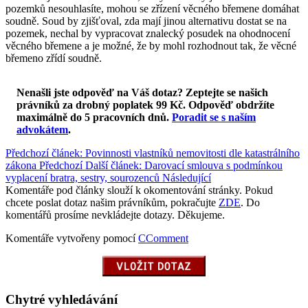
pozemků nesouhlasíte, mohou se zřízení věcného břemene domáhat
soudně. Soud by zjišťoval, zda mají jinou alternativu dostat se na
pozemek, nechal by vypracovat znalecký posudek na ohodnocení
věcného břemene a je možné, že by mohl rozhodnout tak, že věcné
břemeno zřídí soudně.
Nenašli jste odpověď na Váš dotaz? Zeptejte se našich
právníků za drobný poplatek 99 Kč.
Odpověď obdržíte
maximálně do 5 pracovních dnů
.
Poradit se s naším
advokátem
.
Předchozí článek: Povinnosti vlastníků nemovitosti dle katastrálního
zákona
Předchozí
Další článek: Darovací smlouva s podmínkou
vyplacení bratra, sestry, sourozenců
Následující
Komentáře pod články slouží k okomentování stránky. Pokud
chcete poslat dotaz našim právníkům, pokračujte
ZDE
. Do
komentářů prosíme nevkládejte dotazy. Děkujeme.
Komentáře vytvořeny pomocí
CComment
Chytré vyhledávání