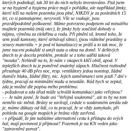
kterých podnikají, tak 30 let do nich nebylo investováno. Ptal jsem
se na hygieně a hygienu práce mají v pořádku, ale například jímky,
které leží na našem pozemku jsou plné, NIKDY je za posledních 15
let, co si pamatujeme, nevyvezli. Vše se vsakuje, jsou
pravděpodobně poškozené. Máme potvrzeno podpisem od minulého
majitele pozemků (můj otec), že jímky byly součástí dohody o
nájmu, výměnu za elektřinu a vodu. Při plnění sil, kromě toho, že
sem jezdí kamiony, které strhávají silnici, (jsou viditelné praskliny a
sesuvy materiálu + je pod ní kanalizace) se práší a to tak moc, že
jsme nuceni pokaždé si umýt auta a okna na domě. V deštivých
dnech to je docela problém, protože se z toho udělá taková
"mouka". Nehledě na to, že nám v okapech klíčí obilí, apod. V
teplejších dnech tu je poměrně znatelný zápach. Hlučnost rozhodně
přesahuje 40 dB přes noc, resp. ventilátory jedou nonstop, žádné
tlumiče hluku, žádné filtry, nic. Jejich zaměstnanci sem jezdí 7 dní v
týdnu, pracují za minimální mzdu a neustále. Rád bych se zeptal,
zda je možné dle popisu mého problému:
- požadovat a zda úřad může schválit komunikaci jako veřejnou?
- - Je nám jasné, že bude asi "Veřejná soukromá", ale to by na tom
nemělo nic měnit. Brány se zavírají, cedule o soukromém areálu zde
je, máme důkazy od lidí, co tu pracují, že se vždy zamykalo, při
pohledu na google mapách je brána vždy zavřená.
- v případě, že jim nabízíme alternativní cestu k přístupu do svých
hal, mají povinnost ji přijmout? Pozemek je na KN veden jako
"zatravněný porost".