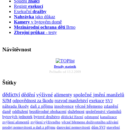
Soudní
znalci
Registr
exekucí
Exekuční
dražby
Nahrávka
jako důkaz
Kamery
v bytovém domě
Mezinárodní ochrana dětí
Brno
Zbrojní průkaz
- testy
Návštěvnost
Detaily statistik
Počítadlo od 13.2.2009
Štítky
dědictví
dědění
výživné
alimenty
společné jmění manželů
SJM
odpovědnost za škodu
rozvod manželství
exekuce
SVJ
náhrada škody
daň z příjmu
insolvence
věcné břemeno
zdanění
daně
oddlužení
bezdůvodné obohacení
služebnost
společenství vlastníků
bytových jednotek
bytové družstvo
dědické řízení
odstupné
kanalizace
zvýšení alimentů
zvýšení výživného
věcné břemeno doživotního užívání
prodej nemovitosti a daň z příjmu
darování nemovitosti
dům SVJ
stavební