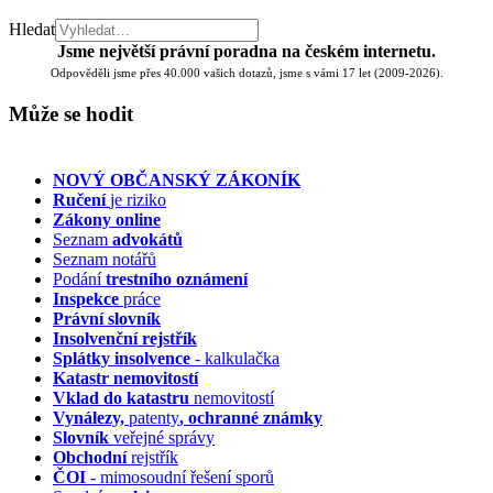
Hledat
Jsme největší právní poradna na českém internetu.
Odpověděli jsme přes 40.000 vašich dotazů, jsme s vámi 17 let (2009-2026).
Může se hodit
NOVÝ OBČANSKÝ ZÁKONÍK
Ručení
je riziko
Zákony online
Seznam
advokátů
Seznam notářů
Podání
trestního oznámení
Inspekce
práce
Právní slovník
Insolvenční
rejstřík
Splátky insolvence
- kalkulačka
Katastr nemovitostí
Vklad do katastru
nemovitostí
Vynálezy,
patenty
, ochranné známky
Slovník
veřejné správy
Obchodní
rejstřík
ČOI
- mimosoudní řešení sporů