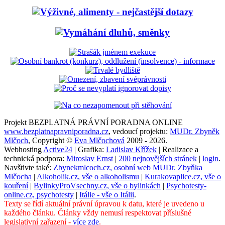
Projekt BEZPLATNÁ PRÁVNÍ PORADNA ONLINE
www.bezplatnapravniporadna.cz
, vedoucí projektu:
MUDr. Zbyněk
Mlčoch
, Copyright ©
Eva Mlčochová
2009 - 2026.
Webhosting
Active24
| Grafika:
Ladislav Křížek
| Realizace a
technická podpora:
Miroslav Ernst
|
200 nejnovějších stránek
|
login
.
Navštivte také:
Zbynekmlcoch.cz, osobní web MUDr. Zbyňka
Mlčocha
|
Alkoholik.cz, vše o alkoholismu
|
Kurakovaplice.cz, vše o
kouření
|
BylinkyProVsechny.cz, vše o bylinkách
|
Psychotesty-
online.cz, psychotesty
|
Itálie - vše o Itálii
.
Texty se řídí aktuální právní úpravou k datu, které je uvedeno u
každého článku. Články vždy nemusí respektovat příslušné
legislativní zařazení -
více zde
.