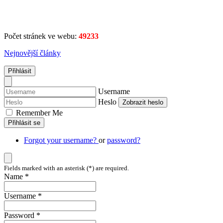
Počet stránek ve webu:
49233
Nejnovější články
Přihlásit
Username
Heslo
Zobrazit heslo
Remember Me
Přihlásit se
Forgot your username?
or
password?
Fields marked with an asterisk (*) are required.
Name *
Username *
Password *