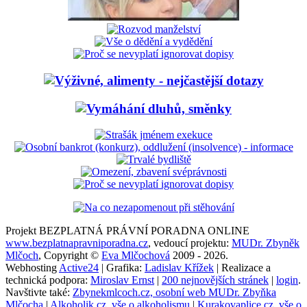
Projekt BEZPLATNÁ PRÁVNÍ PORADNA ONLINE
www.bezplatnapravniporadna.cz
, vedoucí projektu:
MUDr. Zbyněk
Mlčoch
, Copyright ©
Eva Mlčochová
2009 - 2026.
Webhosting
Active24
| Grafika:
Ladislav Křížek
| Realizace a
technická podpora:
Miroslav Ernst
|
200 nejnovějších stránek
|
login
.
Navštivte také:
Zbynekmlcoch.cz, osobní web MUDr. Zbyňka
Mlčocha
|
Alkoholik.cz, vše o alkoholismu
|
Kurakovaplice.cz, vše o