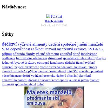
Návštěvnost
Detaily statistik
Počítadlo od 13.2.2009
Štítky
dědictví
výživné
alimenty
dědění
společné jmění manželů
SJM
odpovědnost za škodu
rozvod manželství
exekuce
SVJ
daň z
příjmu
náhrada škody
věcné břemeno
zdanění
daně
insolvence
oddlužení
bezdůvodné obohacení
služebnost
společenství vlastníků bytových
jednotek
bytové družstvo
odstupné
kanalizace
dědické řízení
zvýšení
alimentů
zvýšení výživného
věcné břemeno doživotního užívání
prodej
nemovitosti a daň z příjmu
darování nemovitosti
dům SVJ
stavební povolení
věcné břemeno dožití
vydržení pozemku
daňové přiznání
ukončení
pracovního poměru
dočasná pracovní neschopnost
autorské právo
hranice
pozemků
spoluvlastnictví
zubař