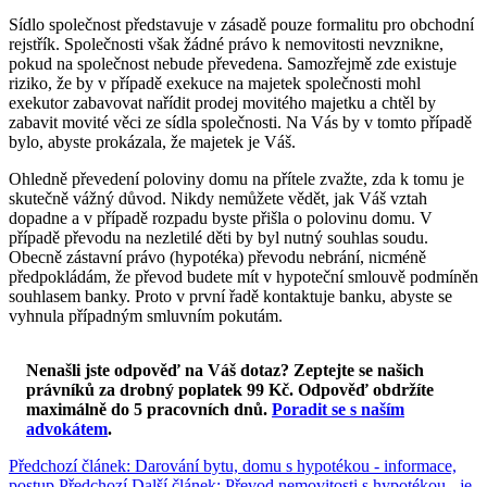
Sídlo společnost představuje v zásadě pouze formalitu pro obchodní
rejstřík. Společnosti však žádné právo k nemovitosti nevznikne,
pokud na společnost nebude převedena. Samozřejmě zde existuje
riziko, že by v případě exekuce na majetek společnosti mohl
exekutor zabavovat nařídit prodej movitého majetku a chtěl by
zabavit movité věci ze sídla společnosti. Na Vás by v tomto případě
bylo, abyste prokázala, že majetek je Váš.
Ohledně převedení poloviny domu na přítele zvažte, zda k tomu je
skutečně vážný důvod. Nikdy nemůžete vědět, jak Váš vztah
dopadne a v případě rozpadu byste přišla o polovinu domu. V
případě převodu na nezletilé děti by byl nutný souhlas soudu.
Obecně zástavní právo (hypotéka) převodu nebrání, nicméně
předpokládám, že převod budete mít v hypoteční smlouvě podmíněn
souhlasem banky. Proto v první řadě kontaktuje banku, abyste se
vyhnula případným smluvním pokutám.
Nenašli jste odpověď na Váš dotaz? Zeptejte se našich
právníků za drobný poplatek 99 Kč.
Odpověď obdržíte
maximálně do 5 pracovních dnů
.
Poradit se s naším
advokátem
.
Předchozí článek: Darování bytu, domu s hypotékou - informace,
postup
Předchozí
Další článek: Převod nemovitosti s hypotékou - je