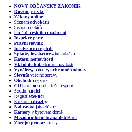
NOVÝ OBČANSKÝ ZÁKONÍK
Ručení
je riziko
Zákony online
Seznam
advokátů
Seznam notářů
Podání
trestního oznámení
Inspekce
práce
Právní slovník
Insolvenční
rejstřík
Splátky insolvence
- kalkulačka
Katastr nemovitostí
Vklad do katastru
nemovitostí
Vynálezy,
patenty
, ochranné známky
Slovník
veřejné správy
Obchodní
rejstřík
ČOI
- mimosoudní řešení sporů
Soudní
znalci
Registr
exekucí
Exekuční
dražby
Nahrávka
jako důkaz
Kamery
v bytovém domě
Mezinárodní ochrana dětí
Brno
Zbrojní průkaz
- testy