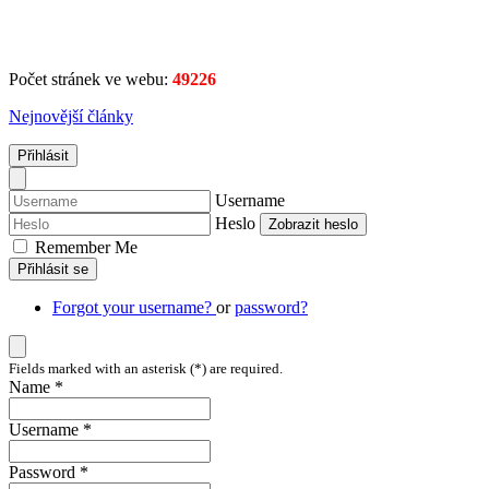
Počet stránek ve webu:
49226
Nejnovější články
Přihlásit
Username
Heslo
Zobrazit heslo
Remember Me
Přihlásit se
Forgot your username?
or
password?
Fields marked with an asterisk (*) are required.
Name *
Username *
Password *