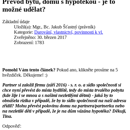
Převod bytu, domu s hypotékou - je to
možné udělat?
Základní údaje
Uložil(a):
Mgr., Bc. Jakub Šťastný (právník)
Kategorie:
Darování, vlastnictví, povinnosti k vl.
Zveřejněno: 30. březen 2017
Zobrazení: 1783
Pomohl Vám tento článek?
Pokud ano, klikněte prosíme na 5
hvězdiček. Děkujeme! :)
Partner si založil firmu (září 2016) - s. r. o. a sídlo společnosti si
chce nyní převést do místa bydliště, tedy do místa trvalého pobytu
(kde žije i se mnou a s našimi nezletilými dětmi) - jaká by to
obnášela rizika v případě, že by to sídlo společnosti na naši adresu
zřídil? Mohu převést polovinu domu na partnera/partnerku nebo
na nezletilé děti v případě, že je na dům vázána hypotéka? Děkuji,
Tina.
Odpověď: