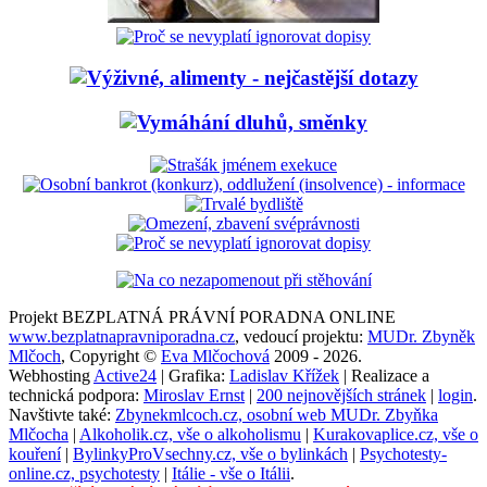
Projekt BEZPLATNÁ PRÁVNÍ PORADNA ONLINE
www.bezplatnapravniporadna.cz
, vedoucí projektu:
MUDr. Zbyněk
Mlčoch
, Copyright ©
Eva Mlčochová
2009 - 2026.
Webhosting
Active24
| Grafika:
Ladislav Křížek
| Realizace a
technická podpora:
Miroslav Ernst
|
200 nejnovějších stránek
|
login
.
Navštivte také:
Zbynekmlcoch.cz, osobní web MUDr. Zbyňka
Mlčocha
|
Alkoholik.cz, vše o alkoholismu
|
Kurakovaplice.cz, vše o
kouření
|
BylinkyProVsechny.cz, vše o bylinkách
|
Psychotesty-
online.cz, psychotesty
|
Itálie - vše o Itálii
.