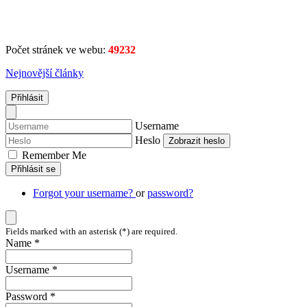
Počet stránek ve webu:
49232
Nejnovější články
Přihlásit
Username
Heslo
Zobrazit heslo
Remember Me
Přihlásit se
Forgot your username?
or
password?
Fields marked with an asterisk (*) are required.
Name *
Username *
Password *