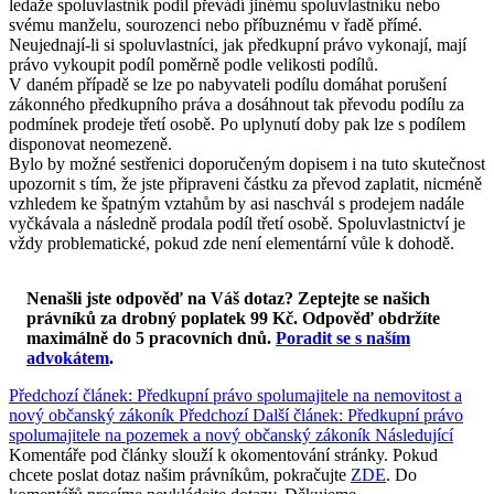
ledaže spoluvlastník podíl převádí jinému spoluvlastníku nebo
svému manželu, sourozenci nebo příbuznému v řadě přímé.
Neujednají-li si spoluvlastníci, jak předkupní právo vykonají, mají
právo vykoupit podíl poměrně podle velikosti podílů.
V daném případě se lze po nabyvateli podílu domáhat porušení
zákonného předkupního práva a dosáhnout tak převodu podílu za
podmínek prodeje třetí osobě. Po uplynutí doby pak lze s podílem
disponovat neomezeně.
Bylo by možné sestřenici doporučeným dopisem i na tuto skutečnost
upozornit s tím, že jste připraveni částku za převod zaplatit, nicméně
vzhledem ke špatným vztahům by asi naschvál s prodejem nadále
vyčkávala a následně prodala podíl třetí osobě. Spoluvlastnictví je
vždy problematické, pokud zde není elementární vůle k dohodě.
Nenašli jste odpověď na Váš dotaz? Zeptejte se našich
právníků za drobný poplatek 99 Kč.
Odpověď obdržíte
maximálně do 5 pracovních dnů
.
Poradit se s naším
advokátem
.
Předchozí článek: Předkupní právo spolumajitele na nemovitost a
nový občanský zákoník
Předchozí
Další článek: Předkupní právo
spolumajitele na pozemek a nový občanský zákoník
Následující
Komentáře pod články slouží k okomentování stránky. Pokud
chcete poslat dotaz našim právníkům, pokračujte
ZDE
. Do