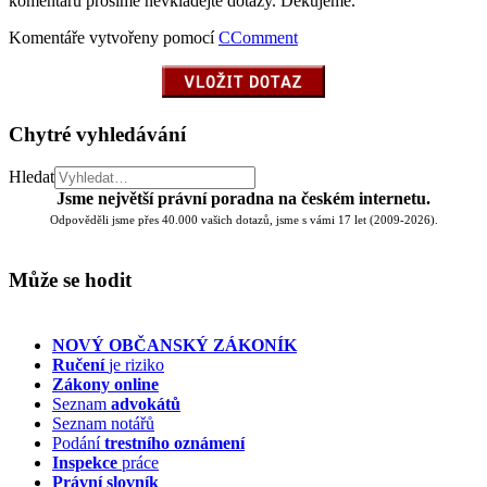
komentářů prosíme nevkládejte dotazy. Děkujeme.
Komentáře vytvořeny pomocí
CComment
Chytré vyhledávání
Hledat
Jsme největší právní poradna na českém internetu.
Odpověděli jsme přes 40.000 vašich dotazů, jsme s vámi 17 let (2009-2026).
Může se hodit
NOVÝ OBČANSKÝ ZÁKONÍK
Ručení
je riziko
Zákony online
Seznam
advokátů
Seznam notářů
Podání
trestního oznámení
Inspekce
práce
Právní slovník