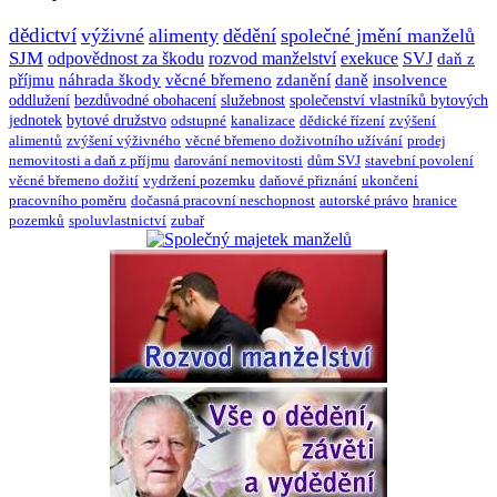
dědictví
výživné
alimenty
dědění
společné jmění manželů
SJM
odpovědnost za škodu
rozvod manželství
exekuce
SVJ
daň z
příjmu
náhrada škody
věcné břemeno
zdanění
daně
insolvence
oddlužení
bezdůvodné obohacení
služebnost
společenství vlastníků bytových
jednotek
bytové družstvo
odstupné
kanalizace
dědické řízení
zvýšení
alimentů
zvýšení výživného
věcné břemeno doživotního užívání
prodej
nemovitosti a daň z příjmu
darování nemovitosti
dům SVJ
stavební povolení
věcné břemeno dožití
vydržení pozemku
daňové přiznání
ukončení
pracovního poměru
dočasná pracovní neschopnost
autorské právo
hranice
pozemků
spoluvlastnictví
zubař