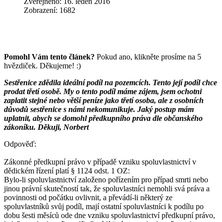
Zveřejněno: 16. leden 2016
Zobrazení: 1682
Pomohl Vám tento článek?
Pokud ano, klikněte prosíme na 5
hvězdiček. Děkujeme! :)
Sestřenice zdědila ideální podíl na pozemcích. Tento její podíl chce
prodat třetí osobě. My o tento podíl máme zájem, jsem ochotni
zaplatit stejné nebo větší peníze jako třetí osoba, ale z osobních
důvodů sestřenice s námi nekomunikuje. Jaký postup mám
uplatnit, abych se domohl předkupního práva dle občanského
zákoníku. Děkuji, Norbert
Odpověď:
Zákonné předkupní právo v případě vzniku spoluvlastnictví v
dědickém řízení platí § 1124 odst. 1 OZ:
Bylo-li spoluvlastnictví založeno pořízením pro případ smrti nebo
jinou právní skutečností tak, že spoluvlastníci nemohli svá práva a
povinnosti od počátku ovlivnit, a převádí-li některý ze
spoluvlastníků svůj podíl, mají ostatní spoluvlastníci k podílu po
dobu šesti měsíců ode dne vzniku spoluvlastnictví předkupní právo,