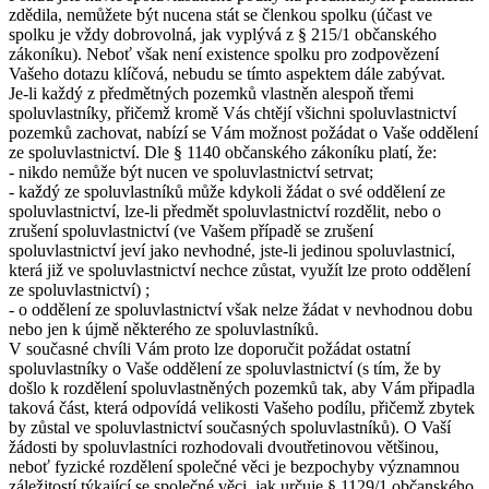
zdědila, nemůžete být nucena stát se členkou spolku (účast ve
spolku je vždy dobrovolná, jak vyplývá z § 215/1 občanského
zákoníku). Neboť však není existence spolku pro zodpovězení
Vašeho dotazu klíčová, nebudu se tímto aspektem dále zabývat.
Je-li každý z předmětných pozemků vlastněn alespoň třemi
spoluvlastníky, přičemž kromě Vás chtějí všichni spoluvlastnictví
pozemků zachovat, nabízí se Vám možnost požádat o Vaše oddělení
ze spoluvlastnictví. Dle § 1140 občanského zákoníku platí, že:
- nikdo nemůže být nucen ve spoluvlastnictví setrvat;
- každý ze spoluvlastníků může kdykoli žádat o své oddělení ze
spoluvlastnictví, lze-li předmět spoluvlastnictví rozdělit, nebo o
zrušení spoluvlastnictví (ve Vašem případě se zrušení
spoluvlastnictví jeví jako nevhodné, jste-li jedinou spoluvlastnicí,
která již ve spoluvlastnictví nechce zůstat, využít lze proto oddělení
ze spoluvlastnictví) ;
- o oddělení ze spoluvlastnictví však nelze žádat v nevhodnou dobu
nebo jen k újmě některého ze spoluvlastníků.
V současné chvíli Vám proto lze doporučit požádat ostatní
spoluvlastníky o Vaše oddělení ze spoluvlastnictví (s tím, že by
došlo k rozdělení spoluvlastněných pozemků tak, aby Vám připadla
taková část, která odpovídá velikosti Vašeho podílu, přičemž zbytek
by zůstal ve spoluvlastnictví současných spoluvlastníků). O Vaší
žádosti by spoluvlastníci rozhodovali dvoutřetinovou většinou,
neboť fyzické rozdělení společné věci je bezpochyby významnou
záležitostí týkající se společné věci, jak určuje § 1129/1 občanského