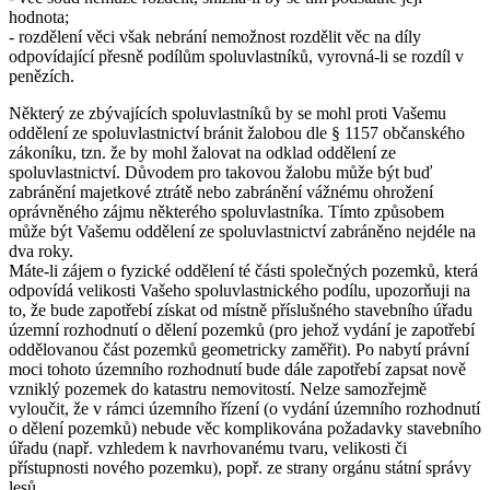
hodnota;
- rozdělení věci však nebrání nemožnost rozdělit věc na díly
odpovídající přesně podílům spoluvlastníků, vyrovná-li se rozdíl v
penězích.
Některý ze zbývajících spoluvlastníků by se mohl proti Vašemu
oddělení ze spoluvlastnictví bránit žalobou dle § 1157 občanského
zákoníku, tzn. že by mohl žalovat na odklad oddělení ze
spoluvlastnictví. Důvodem pro takovou žalobu může být buď
zabránění majetkové ztrátě nebo zabránění vážnému ohrožení
oprávněného zájmu některého spoluvlastníka. Tímto způsobem
může být Vašemu oddělení ze spoluvlastnictví zabráněno nejdéle na
dva roky.
Máte-li zájem o fyzické oddělení té části společných pozemků, která
odpovídá velikosti Vašeho spoluvlastnického podílu, upozorňuji na
to, že bude zapotřebí získat od místně příslušného stavebního úřadu
územní rozhodnutí o dělení pozemků (pro jehož vydání je zapotřebí
oddělovanou část pozemků geometricky zaměřit). Po nabytí právní
moci tohoto územního rozhodnutí bude dále zapotřebí zapsat nově
vzniklý pozemek do katastru nemovitostí. Nelze samozřejmě
vyloučit, že v rámci územního řízení (o vydání územního rozhodnutí
o dělení pozemků) nebude věc komplikována požadavky stavebního
úřadu (např. vzhledem k navrhovanému tvaru, velikosti či
přístupnosti nového pozemku), popř. ze strany orgánu státní správy
lesů.