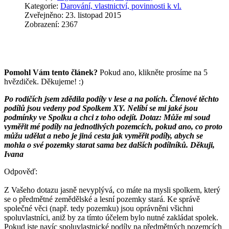
Kategorie:
Darování, vlastnictví, povinnosti k vl.
Zveřejněno: 23. listopad 2015
Zobrazení: 2367
Pomohl Vám tento článek?
Pokud ano, klikněte prosíme na 5
hvězdiček. Děkujeme! :)
Po rodičích jsem zdědila podíly v lese a na polích. Členové těchto
podílů jsou vedeny pod Spolkem XY. Nelíbí se mi jaké jsou
podmínky ve Spolku a chci z toho odejít. Dotaz: Může mi soud
vyměřit mé podíly na jednotlivých pozemcích, pokud ano, co proto
můžu udělat a nebo je jiná cesta jak vyměřit podíly, abych se
mohla o své pozemky starat sama bez dalších podílníků. Děkuji,
Ivana
Odpověď:
Z Vašeho dotazu jasně nevyplývá, co máte na mysli spolkem, který
se o předmětné zemědělské a lesní pozemky stará. Ke správě
společné věci (např. tedy pozemku) jsou oprávněni všichni
spoluvlastníci, aniž by za tímto účelem bylo nutné zakládat spolek.
Pokud jste navíc spoluvlastnické podíly na předmětných pozemcích