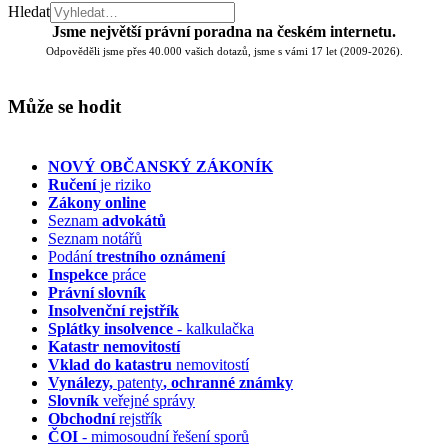
Hledat
Jsme největší právní poradna na českém internetu.
Odpověděli jsme přes 40.000 vašich dotazů, jsme s vámi 17 let (2009-2026).
Může se hodit
NOVÝ OBČANSKÝ ZÁKONÍK
Ručení
je riziko
Zákony online
Seznam
advokátů
Seznam notářů
Podání
trestního oznámení
Inspekce
práce
Právní slovník
Insolvenční
rejstřík
Splátky insolvence
- kalkulačka
Katastr nemovitostí
Vklad do katastru
nemovitostí
Vynálezy,
patenty
, ochranné známky
Slovník
veřejné správy
Obchodní
rejstřík
ČOI
- mimosoudní řešení sporů