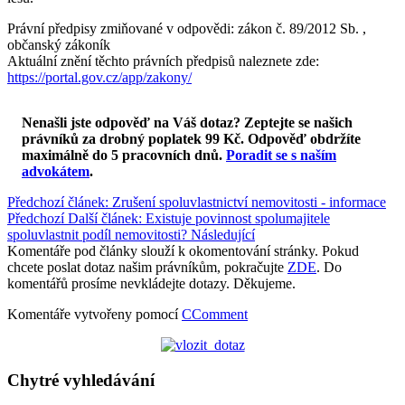
Právní předpisy zmiňované v odpovědi: zákon č. 89/2012 Sb. ,
občanský zákoník
Aktuální znění těchto právních předpisů naleznete zde:
https://portal.gov.cz/app/zakony/
Nenašli jste odpověď na Váš dotaz? Zeptejte se našich
právníků za drobný poplatek 99 Kč.
Odpověď obdržíte
maximálně do 5 pracovních dnů
.
Poradit se s naším
advokátem
.
Předchozí článek: Zrušení spoluvlastnictví nemovitosti - informace
Předchozí
Další článek: Existuje povinnost spolumajitele
spoluvlastnit podíl nemovitosti?
Následující
Komentáře pod články slouží k okomentování stránky. Pokud
chcete poslat dotaz našim právníkům, pokračujte
ZDE
. Do
komentářů prosíme nevkládejte dotazy. Děkujeme.
Komentáře vytvořeny pomocí
CComment
Chytré vyhledávání