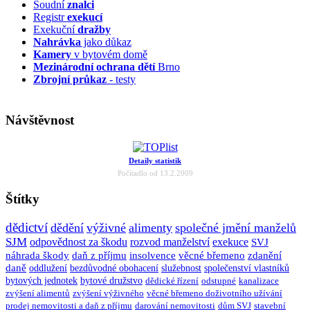
Soudní
znalci
Registr
exekucí
Exekuční
dražby
Nahrávka
jako důkaz
Kamery
v bytovém domě
Mezinárodní ochrana dětí
Brno
Zbrojní průkaz
- testy
Návštěvnost
Detaily statistik
Počítadlo od 13.2.2009
Štítky
dědictví
dědění
výživné
alimenty
společné jmění manželů
SJM
odpovědnost za škodu
rozvod manželství
exekuce
SVJ
náhrada škody
daň z příjmu
insolvence
věcné břemeno
zdanění
daně
oddlužení
bezdůvodné obohacení
služebnost
společenství vlastníků
bytových jednotek
bytové družstvo
dědické řízení
odstupné
kanalizace
zvýšení alimentů
zvýšení výživného
věcné břemeno doživotního užívání
prodej nemovitosti a daň z příjmu
darování nemovitosti
dům SVJ
stavební