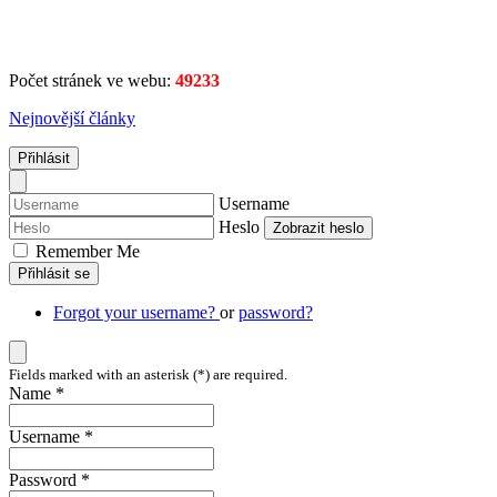
Počet stránek ve webu:
49233
Nejnovější články
Přihlásit
Username
Heslo
Zobrazit heslo
Remember Me
Přihlásit se
Forgot your username?
or
password?
Fields marked with an asterisk (*) are required.
Name *
Username *
Password *