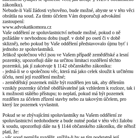
zákoníku).
Nebude-li Vaší žádosti vyhověno, bude možné, abyste se v této věci
obrátila na soud. Za tímto účelem Vám doporučuji advokátní
zastoupení:
www.advokatikomora.cz
Vaše oddělení ze spoluvlastnictví nebude možné, pokud o ně
požádáte v nevhodnou dobu (např. v době po osetí či v době
sklizně), nebo pokud by Vaše oddělení představovalo újmu byť i
jednoho ze spoluvlastníků.
Jelikož společnou věcí jsou ve Vašem případě zemědělské a lesní
pozemky, upozorňuji dále na určitou limitaci rozdělení těchto
pozemků, jak jí zakotvuje § 1142 občanského zákoníku:
- jedná-li se o společnou věc, která má jako celek sloužit k určitému
účelu, není její rozdělení možné;
- zemědělský pozemek může být rozdělen jen tak, aby dělením
vznikly pozemky účelně obdělávatelné jak vzhledem k rozloze, tak i
k možnosti stálého přístupu; to neplatí, pokud má být pozemek
rozdělen za účelem zřízení stavby nebo za takovým účelem, pro
který lze pozemek vyvlastnit.
Pokud se se zbývajícími spoluvlastníky na Vašem oddělení ze
spoluvlastnictví nedohodnete a bude nutné podat v této věci žalobu
k soudu, upozorňuji dále na § 1144 občanského zákoníku, dle něhož
platí, že:
- věc soud nemůže rozdělit, snížila-li by se tím podstatně její