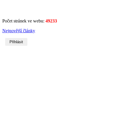
Počet stránek ve webu:
49233
Nejnovější články
Přihlásit
Username
Heslo
Zobrazit heslo
Remember Me
Přihlásit se
Forgot your username?
or
password?