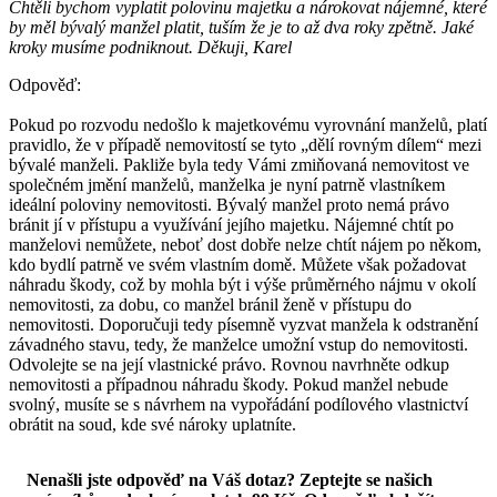
Chtěli bychom vyplatit polovinu majetku a nárokovat nájemné, které
by měl bývalý manžel platit, tuším že je to až dva roky zpětně. Jaké
kroky musíme podniknout. Děkuji, Karel
Odpověď:
Pokud po rozvodu nedošlo k majetkovému vyrovnání manželů, platí
pravidlo, že v případě nemovitostí se tyto „dělí rovným dílem“ mezi
bývalé manželi. Pakliže byla tedy Vámi zmiňovaná nemovitost ve
společném jmění manželů, manželka je nyní patrně vlastníkem
ideální poloviny nemovitosti. Bývalý manžel proto nemá právo
bránit jí v přístupu a využívání jejího majetku. Nájemné chtít po
manželovi nemůžete, neboť dost dobře nelze chtít nájem po někom,
kdo bydlí patrně ve svém vlastním domě. Můžete však požadovat
náhradu škody, což by mohla být i výše průměrného nájmu v okolí
nemovitosti, za dobu, co manžel bránil ženě v přístupu do
nemovitosti. Doporučuji tedy písemně vyzvat manžela k odstranění
závadného stavu, tedy, že manželce umožní vstup do nemovitosti.
Odvolejte se na její vlastnické právo. Rovnou navrhněte odkup
nemovitosti a případnou náhradu škody. Pokud manžel nebude
svolný, musíte se s návrhem na vypořádání podílového vlastnictví
obrátit na soud, kde své nároky uplatníte.
Nenašli jste odpověď na Váš dotaz? Zeptejte se našich