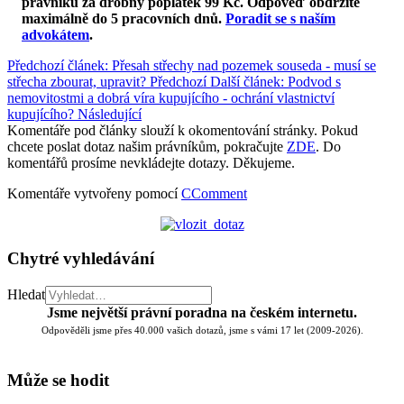
právníků za drobný poplatek 99 Kč.
Odpověď obdržíte
maximálně do 5 pracovních dnů
.
Poradit se s naším
advokátem
.
Předchozí článek: Přesah střechy nad pozemek souseda - musí se
střecha zbourat, upravit?
Předchozí
Další článek: Podvod s
nemovitostmi a dobrá víra kupujícího - ochrání vlastnictví
kupujícího?
Následující
Komentáře pod články slouží k okomentování stránky. Pokud
chcete poslat dotaz našim právníkům, pokračujte
ZDE
. Do
komentářů prosíme nevkládejte dotazy. Děkujeme.
Komentáře vytvořeny pomocí
CComment
Chytré vyhledávání
Hledat
Jsme největší právní poradna na českém internetu.
Odpověděli jsme přes 40.000 vašich dotazů, jsme s vámi 17 let (2009-2026).
Může se hodit