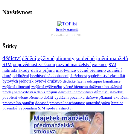
Návštěvnost
Detaily statistik
Počítadlo od 13.2.2009
Štítky
dědictví
dědění
výživné
alimenty
společné jmění manželů
SJM
odpovědnost za škodu
rozvod manželství
exekuce
SVJ
náhrada škody
daň z příjmu
insolvence
věcné břemeno
zdanění
daně
oddlužení
bezdůvodné obohacení
služebnost
společenství vlastníků
bytových jednotek
bytové družstvo
dědické řízení
odstupné
kanalizace
zvýšení alimentů
zvýšení výživného
věcné břemeno doživotního užívání
prodej nemovitosti a daň z příjmu
darování nemovitosti
dům SVJ
stavební
povolení
věcné břemeno dožití
vydržení pozemku
daňové přiznání
ukončení
pracovního poměru
dočasná pracovní neschopnost
autorské právo
hranice
pozemků
vypořádání SJM
spoluvlastnictví