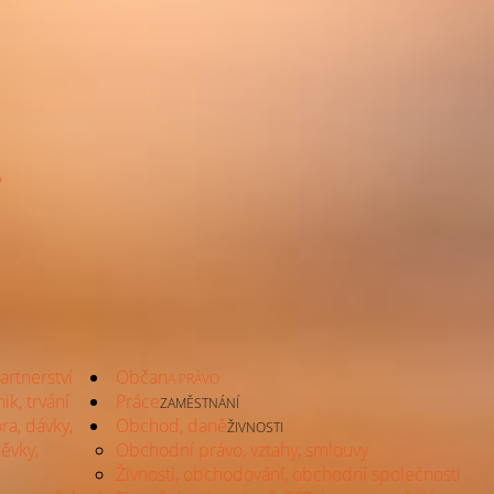
?
artnerství
Občan
A PRÁVO
ik, trvání
Práce
ZAMĚSTNÁNÍ
ra, dávky,
Obchod, daně
ŽIVNOSTI
ěvky,
Obchodní právo, vztahy, smlouvy
Živnosti, obchodování, obchodní společnosti