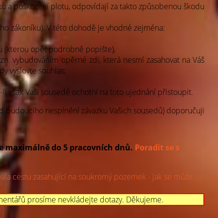
u a poškození plotu, odpovídají za takto způsobenou škodu
ho zákoníku). V této dohodě je vhodné zejména:
u (kterou opět podrobně popište),
tzn. vybudováním opěrné zdi, která nesmí zasahovat na Váš
y vyslovte souhlas;
li však Vaši sousedé ochotni na toto ujednání přistoupit.
ad budoucího nesplnění závazku Vašich sousedů) doporučuji
e maximálně do 5 pracovních dnů
.
Poradit se s
vala cestu zasahující na soukromý pozemek - jak se může
mentářů prosíme nevkládejte dotazy. Děkujeme.