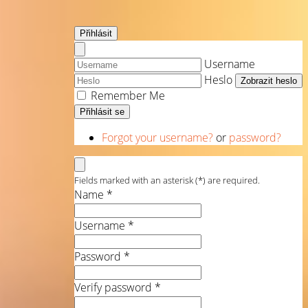
Přihlásit
Username
Heslo
Zobrazit heslo
Remember Me
Přihlásit se
Forgot your username?
or
password?
Fields marked with an asterisk (*) are required.
Name *
Username *
Password *
Verify password *