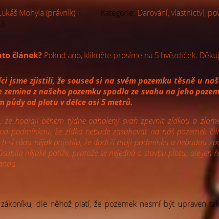
Lukáš Mohyla (právník)
Kategorie:
Darování, vlastnictví, pov
23
to článek?
Pokud ano, klikněte prosíme na 5 hvězdiček. Děkuj
ci jsme zjistili, že soused si na svém pozemku těsně u naš
e zemina z našeho pozemku spadla ze svahu na jeho pozeme
m půdy od plotu v délce asi 5 metrů.
že hodlají během týdne odhalený svah zpevnit zídkou a zlomené
od podmínkou, že zídka nebude zasahovat na náš pozemek čili 
si ráda nějak pojistila, že dodrží moji podmínku a nebudou zpevň
bila nějaké potíže, protože se nejedná o stavbu plotu, ale jen 
Vanda
koníku, dle něhož platí, že pozemek nesmí být upraven tak,