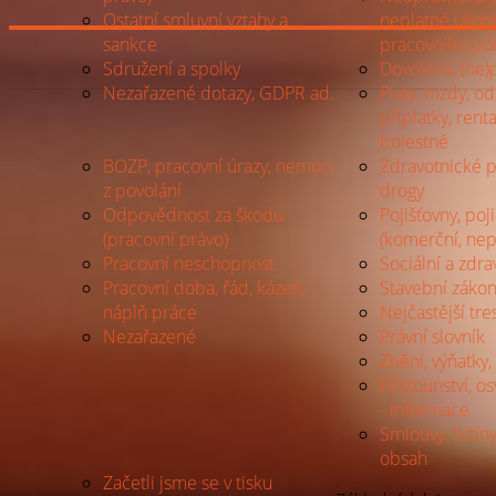
Ostatní smluvní vztahy a
neplatné ukon
sankce
pracovního p
Sdružení a spolky
Dovolená, (ne)
Nezařazené dotazy, GDPR ad.
Platy, mzdy, o
příplatky, rent
bolestné
BOZP, pracovní úrazy, nemoci
Zdravotnické p
z povolání
drogy
Odpovědnost za škodu
Pojišťovny, poj
(pracovní právo)
(komerční, nep
Pracovní neschopnost
Sociální a zdra
Pracovní doba, řád, kázeň,
Stavební zákon
náplň práce
Nejčastější tre
Nezařazené
Právní slovník
Znění, výňatky, 
Pěstounství, o
- informace
Smlouvy, listiny
obsah
Začetli jsme se v tisku