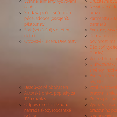
Výživné, alimenty, vyživovaná
Družstevní byt
osoba
Nezařazené do
Střídavá péče, svěření do
právo
péče, adopce (osvojení),
Partnerství 20
pěstounství
partnerů
Styk (setkávání) s dítětem,
Exekuce, zásta
dětmi
Darování, vlastn
Otcovství - určení, DNA testy
povinnosti maj
Dědictví, vyděd
(články)
Věcné břemeno
Dluhy, závazky
směnky, insol
Bydlení, nájem
SVJ, BD
Bezdůvodné obohacení
Vznik pracovn
Autorské právo, poplatky za
pracovní smlo
TV a rozhlas
Změny pracov
Odpovědnost za škodu,
Výpověď, ukon
náhrada škody (občanské
pracovního p
právo)
Neoprávněná 