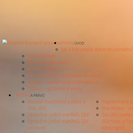
Home
ÚVOD
Jak a kdy poslat dotaz do poradny
Mapa stránek
Jak vznikl tento web
Rychlé odkazy
Všechny weby zakladatele poradny
Odkazy - weby s právní tématikou
Odkazy - spřátelené weby
Rodina
A PRÁVO
Rozvod manželství a péče o
Registrované p
dítě, děti
Manželství - vzn
Společné jmění manželů SJM
Sociální podpo
Společné jmění manželů SJM
důchody, přísp
a rozvod
kindergeld