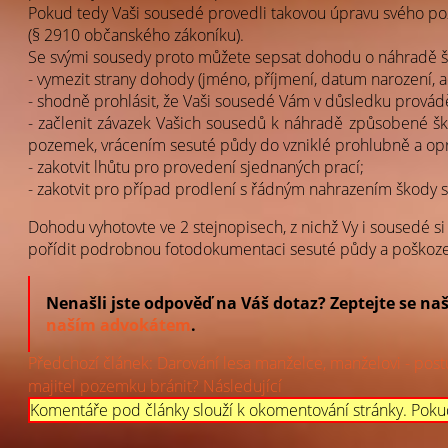
Pokud tedy Vaši sousedé provedli takovou úpravu svého po
(§ 2910 občanského zákoníku).
Se svými sousedy proto můžete sepsat dohodu o náhradě šk
- vymezit strany dohody (jméno, příjmení, datum narození, a
- shodně prohlásit, že Vaši sousedé Vám v důsledku provád
- začlenit závazek Vašich sousedů k náhradě způsobené šk
pozemek, vrácením sesuté půdy do vzniklé prohlubně a opr
- zakotvit lhůtu pro provedení sjednaných prací;
- zakotvit pro případ prodlení s řádným nahrazením škody sm
Dohodu vyhotovte ve 2 stejnopisech, z nichž Vy i sousedé
pořídit podrobnou fotodokumentaci sesuté půdy a poškoze
Nenašli jste odpověď na Váš dotaz? Zeptejte se na
naším advokátem
.
Předchozí článek: Darování lesa manželce, manželovi - pos
majitel pozemku bránit?
Následující
Komentáře pod články slouží k okomentování stránky. Poku