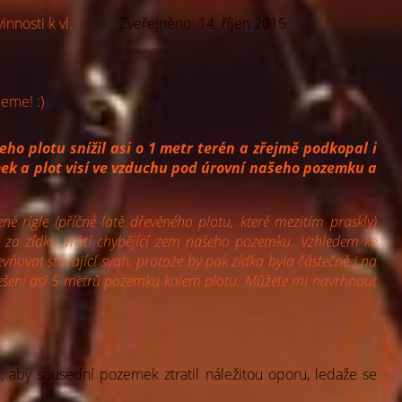
innosti k vl.
Zveřejněno: 14. říjen 2015
eme! :)
eho plotu snížil asi o 1 metr terén a zřejmě podkopal i
k a plot visí ve vzduchu pod úrovní našeho pozemku a
 rígle (příčné latě dřevěného plotu, které mezitím praskly)
za zídku vrátí chybějící zem našeho pozemku. Vzhledem ke
ovat stávající svah, protože by pak zídka byla částečně i na
řešení asi 5 metrů pozemku kolem plotu. Můžete mi navrhnout
 aby sousední pozemek ztratil náležitou oporu, ledaže se