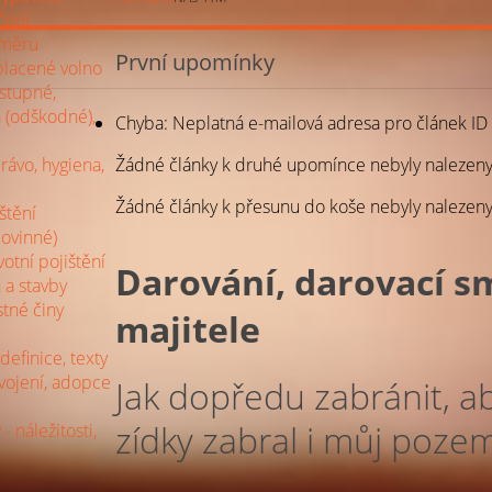
čení
oměru
První upomínky
placené volno
dstupné,
a (odškodné),
Chyba: Neplatná e-mailová adresa pro článek I
rávo, hygiena,
Žádné články k druhé upomínce nebyly nalezeny
Žádné články k přesunu do koše nebyly nalezeny
ištění
ovinné)
votní pojištění
Darování, darovací s
 a stavby
stné činy
majitele
definice, texty
svojení, adopce
Jak dopředu zabránit, a
zídky zabral i můj poze
 - náležitosti,