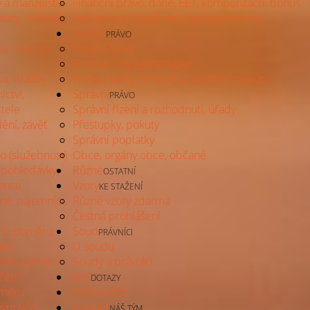
y a manželství
Finanční právo, daně, EET, kompenzační bonus
tazy, rodinné
Reklamace, kupní smlouva, spotřebitel
Trestní
PRÁVO
26, majetek
Trestní řízení
Trestné činy a přestupky
va, dražby
Trestní sazby, ochranná opatření, pokuty
ictví,
Správní
PRÁVO
itele
Správní řízení a rozhodnutí, úřady
ění, závěť
Přestupky, pokuty
Správní poplatky
 (služebnost)
Obce, orgány obce, občané
, pohledávky,
Různé
OSTATNÍ
vence
Vzory
KE STAŽENÍ
né, nájemníci,
Různé vzory zdarma
Čestná prohlášení
ího poměru,
Soud
PRÁVNÍCI
uva
U soudu
ního poměru
Soudy a právníci
čení
Jiné
DOTAZY
oměru
Vložit dotaz
výpověď,
Kontakt
NÁŠ TÝM