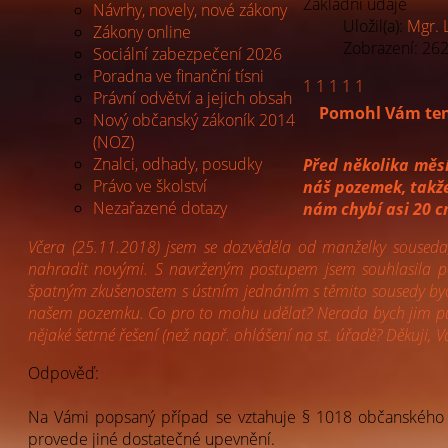
Základní údaje
Návrhy, novely, nové zákony
Uložil(a):
Mgr. 
Zákony online
Zobrazení: 26
Sociální zabezpečení 2026
Poradna ve finanční tísni
1
1
1
1
1
Právní odvětví a jejich obsah
Pomohl Vám ten
Nový občanský zákoník 2014
(NOZ)
Znalci, odhady, posudky
Před několika měsí
Právo ve školství
náš pozemek, takž
Nezařazené dotazy
nám chybí asi 20 c
Včera (25.11.2018) jsem se dozvěděla od manželky souseda, 
nahradit novými. S navrženým postupem jsem souhlasila p
špatným zkušenostem s ústním jednáním s těmito sousedy bych 
našem pozemku. Co pro to mohu udělat? Nerada bych jim půso
nějaké šetrné řešení (než např. ohlášení na st. úřadě? Děkuji, 
Odpověď:
Na Vámi popsaný případ se vztahuje § 1018 občanského zá
provede jiné dostatečné upevnění.