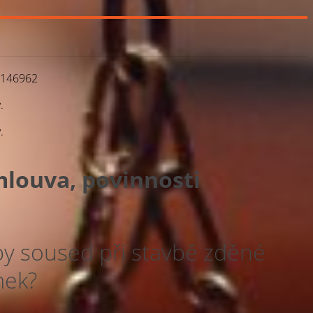
D 146962
.
.
mlouva, povinnosti
by soused při stavbě zděné
mek?