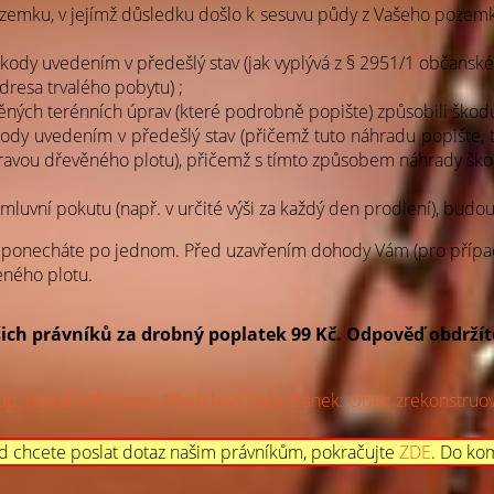
zemku, v jejímž důsledku došlo k sesuvu půdy z Vašeho pozemk
ody uvedením v předešlý stav (jak vyplývá z § 2951/1 občanské
dresa trvalého pobytu) ;
ěných terénních úprav (které podrobně popište) způsobili škod
ody uvedením v předešlý stav (přičemž tuto náhradu popište, 
avou dřevěného plotu), přičemž s tímto způsobem náhrady škod
luvní pokutu (např. v určité výši za každý den prodlení), budou-
 si ponecháte po jednom. Před uzavřením dohody Vám (pro příp
ného plotu.
šich právníků za drobný poplatek 99 Kč.
Odpověď obdržít
tup, návod, informace
Předchozí
Další článek: Obec zrekonstruo
d chcete poslat dotaz našim právníkům, pokračujte
ZDE
. Do ko