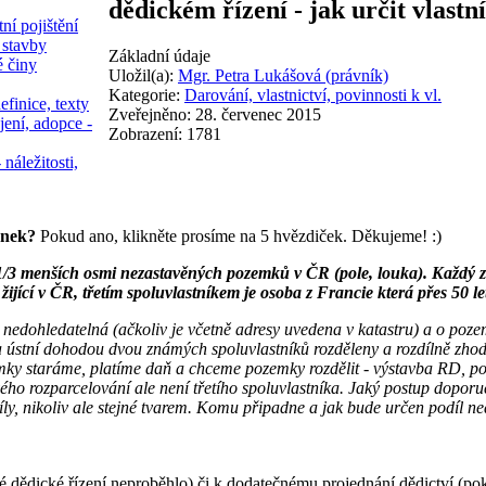
dědickém řízení - jak určit vlastn
ní pojištění
 stavby
Základní údaje
é činy
Uložil(a):
Mgr. Petra Lukášová (právník)
Kategorie:
Darování, vlastnictví, povinnosti k vl.
efinice, texty
Zveřejněno: 28. červenec 2015
jení, adopce -
Zobrazení: 1781
 náležitosti,
ánek?
Pokud ano, klikněte prosíme na 5 hvězdiček. Děkujeme! :)
/3 menších osmi nezastavěných pozemků v ČR (pole, louka). Každý z
žijící v ČR, třetím spoluvlastníkem je osoba z Francie která přes 50 le
nedohledatelná (ačkoliv je včetně adresy uvedena v katastru) a o pozemk
 ústní dohodou dvou známých spoluvlastníků rozděleny a rozdílně zhodno
mky staráme, platíme daň a chceme pozemky rozdělit - výstavba RD, popř
ho rozparcelování ale není třetího spoluvlastníka. Jaký postup doporuč
íly, nikoliv ale stejné tvarem. Komu připadne a jak bude určen podíl ne
 dědické řízení neproběhlo) či k dodatečnému projednání dědictví (pokud