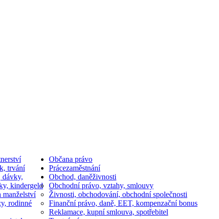
nerství
Občan
a právo
k, trvání
Práce
zaměstnání
, dávky,
Obchod, daně
živnosti
ky, kindergeld
Obchodní právo, vztahy, smlouvy
a manželství
Živnosti, obchodování, obchodní společnosti
y, rodinné
Finanční právo, daně, EET, kompenzační bonus
Reklamace, kupní smlouva, spotřebitel