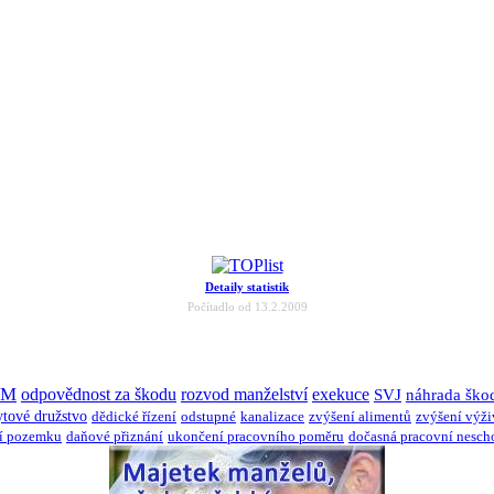
Detaily statistik
Počítadlo od 13.2.2009
JM
odpovědnost za škodu
rozvod manželství
exekuce
SVJ
náhrada ško
ytové družstvo
dědické řízení
odstupné
kanalizace
zvýšení alimentů
zvýšení výž
í pozemku
daňové přiznání
ukončení pracovního poměru
dočasná pracovní nesch