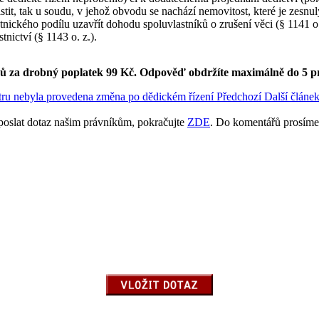
stit, tak u soudu, v jehož obvodu se nachází nemovitost, které je zesn
nického podílu uzavřít dohodu spoluvlastníků o zrušení věci (§ 1141 o. 
nictví (§ 1143 o. z.).
ků za drobný poplatek 99 Kč.
Odpověď obdržíte maximálně do 5 p
stru nebyla provedena změna po dědickém řízení
Předchozí
Další článek
poslat dotaz našim právníkům, pokračujte
ZDE
. Do komentářů prosíme