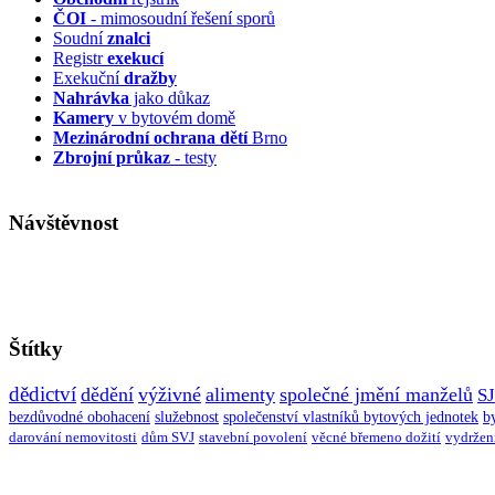
ČOI
- mimosoudní řešení sporů
Soudní
znalci
Registr
exekucí
Exekuční
dražby
Nahrávka
jako důkaz
Kamery
v bytovém domě
Mezinárodní ochrana dětí
Brno
Zbrojní průkaz
- testy
Návštěvnost
Štítky
dědictví
dědění
výživné
alimenty
společné jmění manželů
S
bezdůvodné obohacení
služebnost
společenství vlastníků bytových jednotek
b
darování nemovitosti
dům SVJ
stavební povolení
věcné břemeno dožití
vydržen