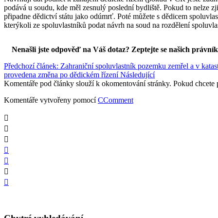
podává u soudu, kde měl zesnulý poslední bydliště. Pokud to nelze zji
připadne dědictví státu jako odúmrť. Poté můžete s dědicem spoluvlast
kterýkoli ze spoluvlastníků podat návrh na soud na rozdělení spoluvlast
Nenašli jste odpověď na Váš dotaz? Zeptejte se našich právní
Předchozí článek: Zahraniční spoluvlastník pozemku zemřel a v kata
provedena změna po dědickém řízení
Následující
Komentáře pod články slouží k okomentování stránky. Pokud chcete 
Komentáře vytvořeny pomocí
CComment