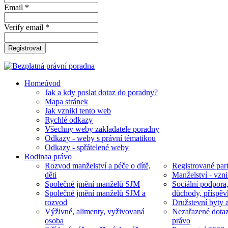
Email *
Verify email *
Registrovat
Home
úvod
Jak a kdy poslat dotaz do poradny?
Mapa stránek
Jak vznikl tento web
Rychlé odkazy
Všechny weby zakladatele poradny
Odkazy - weby s právní tématikou
Odkazy - spřátelené weby
Rodina
a právo
Rozvod manželství a péče o dítě,
Registrované part
děti
Manželství - vzni
Společné jmění manželů SJM
Sociální podpora
Společné jmění manželů SJM a
důchody, příspěv
rozvod
Družstevní byty 
Výživné, alimenty, vyživovaná
Nezařazené dotaz
osoba
právo