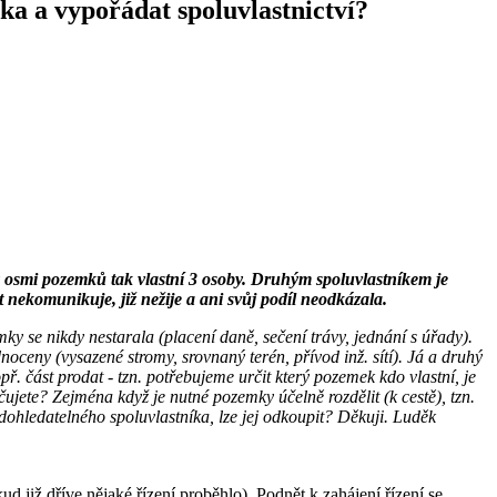
íka a vypořádat spoluvlastnictví?
 osmi pozemků tak vlastní 3 osoby. Druhým spoluvlastníkem je
t nekomunikuje, již nežije a ani svůj podíl neodkázala.
y se nikdy nestarala (placení daně, sečení trávy, jednání s úřady).
ceny (vysazené stromy, srovnaný terén, přívod inž. sítí). Já a druhý
. část prodat - tzn. potřebujeme určit který pozemek kdo vlastní, je
ujete? Zejména když je nutné pozemky účelně rozdělit (k cestě), tzn.
dohledatelného spoluvlastníka, lze jej odkoupit? Děkuji. Luděk
 již dříve nějaké řízení proběhlo). Podnět k zahájení řízení se