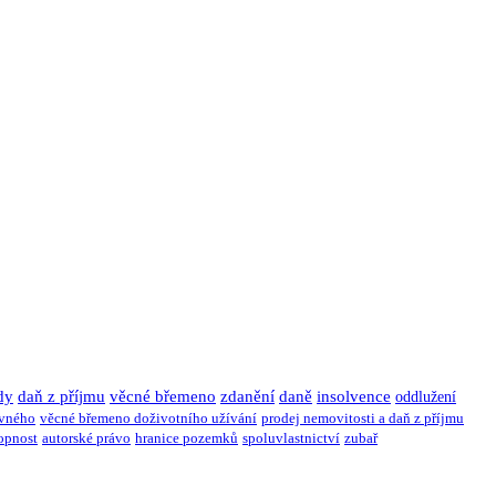
dy
daň z příjmu
věcné břemeno
zdanění
daně
insolvence
oddlužení
ivného
věcné břemeno doživotního užívání
prodej nemovitosti a daň z příjmu
opnost
autorské právo
hranice pozemků
spoluvlastnictví
zubař