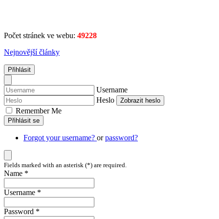
Počet stránek ve webu:
49228
Nejnovější články
Přihlásit
Username
Heslo
Zobrazit heslo
Remember Me
Přihlásit se
Forgot your username?
or
password?
Fields marked with an asterisk (*) are required.
Name *
Username *
Password *