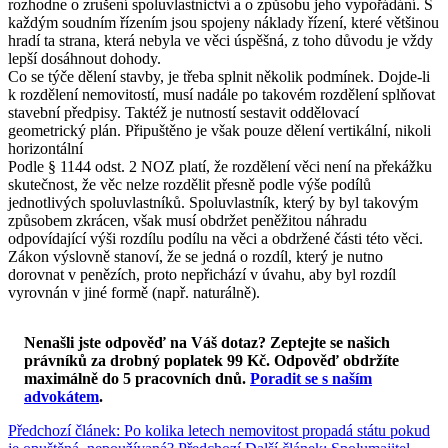
rozhodne o zrušení spoluvlastnictví a o způsobu jeho vypořádání. S
každým soudním řízením jsou spojeny náklady řízení, které většinou
hradí ta strana, která nebyla ve věci úspěšná, z toho důvodu je vždy
lepší dosáhnout dohody.
Co se týče dělení stavby, je třeba splnit několik podmínek. Dojde-li
k rozdělení nemovitostí, musí nadále po takovém rozdělení splňovat
stavební předpisy. Taktéž je nutností sestavit oddělovací
geometrický plán. Připuštěno je však pouze dělení vertikální, nikoli
horizontální
Podle § 1144 odst. 2 NOZ platí, že rozdělení věci není na překážku
skutečnost, že věc nelze rozdělit přesně podle výše podílů
jednotlivých spoluvlastníků. Spoluvlastník, který by byl takovým
způsobem zkrácen, však musí obdržet peněžitou náhradu
odpovídající výši rozdílu podílu na věci a obdržené části této věci.
Zákon výslovně stanoví, že se jedná o rozdíl, který je nutno
dorovnat v penězích, proto nepřichází v úvahu, aby byl rozdíl
vyrovnán v jiné formě (např. naturálně).
Nenašli jste odpověď na Váš dotaz? Zeptejte se našich
právníků za drobný poplatek 99 Kč.
Odpověď obdržíte
maximálně do 5 pracovních dnů
.
Poradit se s naším
advokátem
.
Předchozí článek: Po kolika letech nemovitost propadá státu pokud