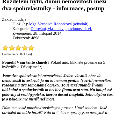
Rozdělení bytu, domu nemovitosti mezi
dva spoluvlastníky - informace, postup
Základní údaje
Uložil(a):
Mgr. Veronika Robotková (advokát)
Kategorie:
Darování, vlastnictví, povinnosti k vl.
Zveřejněno: 28. listopad 2014
Zobrazení: 4898
Hodnocení 5.00 (1 hlas)
Pomohl Vám tento článek?
Pokud ano, klikněte prosíme na 5
hvězdiček. Děkujeme! :)
Jsme dva spoluvlastníci nemovitosti. Jeden vlastník chce do
nemovitosti investovat, já na to nemám peníze. Navrhl nemovitost
rozdělit na dva samostatné objekty. To je také finančně velmi
nákladné a spoluvlastník to nechce financovat sám. Na koupi své
poloviny si vzal hypotéku, kterou dosud nesplatil. Jeho obytná část
je o několik m2 menší než moje.
Dům má velké množství společných prostor. Hrozí soudem. Jaké
obvinění mi může hrozit? Kdo určí, které opravy jsou nezbytné a