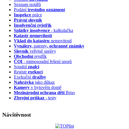
Seznam notářů
Podání
trestního oznámení
Inspekce
práce
Právní slovník
Insolvenční
rejstřík
Splátky insolvence
- kalkulačka
Katastr nemovitostí
Vklad do katastru
nemovitostí
Vynálezy,
patenty
, ochranné známky
Slovník
veřejné správy
Obchodní
rejstřík
ČOI
- mimosoudní řešení sporů
Soudní
znalci
Registr
exekucí
Exekuční
dražby
Nahrávka
jako důkaz
Kamery
v bytovém domě
Mezinárodní ochrana dětí
Brno
Zbrojní průkaz
- testy
Návštěvnost