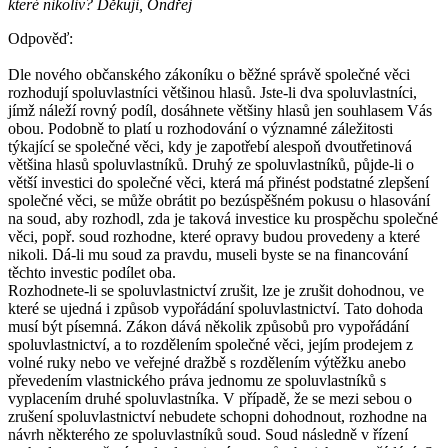
které nikoliv? Děkuji, Ondřej
Odpověď:
Dle nového občanského zákoníku o běžné správě společné věci
rozhodují spoluvlastníci většinou hlasů. Jste-li dva spoluvlastníci,
jímž náleží rovný podíl, dosáhnete většiny hlasů jen souhlasem Vás
obou. Podobně to platí u rozhodování o významné záležitosti
týkající se společné věci, kdy je zapotřebí alespoň dvoutřetinová
většina hlasů spoluvlastníků. Druhý ze spoluvlastníků, půjde-li o
větší investici do společné věci, která má přinést podstatné zlepšení
společné věci, se může obrátit po bezúspěšném pokusu o hlasování
na soud, aby rozhodl, zda je taková investice ku prospěchu společné
věci, popř. soud rozhodne, které opravy budou provedeny a které
nikoli. Dá-li mu soud za pravdu, museli byste se na financování
těchto investic podílet oba.
Rozhodnete-li se spoluvlastnictví zrušit, lze je zrušit dohodnou, ve
které se ujedná i způsob vypořádání spoluvlastnictví. Tato dohoda
musí být písemná. Zákon dává několik způsobů pro vypořádání
spoluvlastnictví, a to rozdělením společné věci, jejím prodejem z
volné ruky nebo ve veřejné dražbě s rozdělením výtěžku anebo
převedením vlastnického práva jednomu ze spoluvlastníků s
vyplacením druhé spoluvlastníka. V případě, že se mezi sebou o
zrušení spoluvlastnictví nebudete schopni dohodnout, rozhodne na
návrh některého ze spoluvlastníků soud. Soud následně v řízení