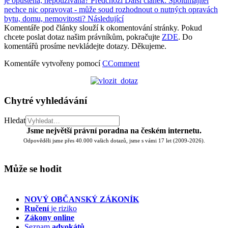
je opuštěná, nepoužívaná?
Předchozí
Další článek: Spolumajitel
nechce nic opravovat - může soud rozhodnout o nutných opravách
bytu, domu, nemovitosti?
Následující
Komentáře pod články slouží k okomentování stránky. Pokud
chcete poslat dotaz našim právníkům, pokračujte
ZDE
. Do
komentářů prosíme nevkládejte dotazy. Děkujeme.
Komentáře vytvořeny pomocí
CComment
Chytré vyhledávání
Hledat
Jsme největší právní poradna na českém internetu.
Odpověděli jsme přes 40.000 vašich dotazů, jsme s vámi 17 let (2009-2026).
Může se hodit
NOVÝ OBČANSKÝ ZÁKONÍK
Ručení
je riziko
Zákony online
Seznam
advokátů