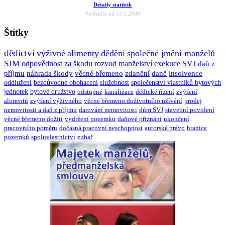
Detaily statistik
Počítadlo od 13.2.2009
Štítky
dědictví
výživné
alimenty
dědění
společné jmění manželů
SJM
odpovědnost za škodu
rozvod manželství
exekuce
SVJ
daň z
příjmu
náhrada škody
věcné břemeno
zdanění
daně
insolvence
oddlužení
bezdůvodné obohacení
služebnost
společenství vlastníků bytových
jednotek
bytové družstvo
odstupné
kanalizace
dědické řízení
zvýšení
alimentů
zvýšení výživného
věcné břemeno doživotního užívání
prodej
nemovitosti a daň z příjmu
darování nemovitosti
dům SVJ
stavební povolení
věcné břemeno dožití
vydržení pozemku
daňové přiznání
ukončení
pracovního poměru
dočasná pracovní neschopnost
autorské právo
hranice
pozemků
spoluvlastnictví
zubař