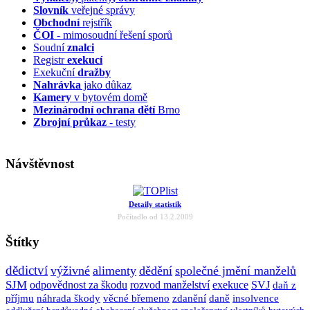
Slovník
veřejné správy
Obchodní
rejstřík
ČOI
- mimosoudní řešení sporů
Soudní
znalci
Registr
exekucí
Exekuční
dražby
Nahrávka
jako důkaz
Kamery
v bytovém domě
Mezinárodní ochrana dětí
Brno
Zbrojní průkaz
- testy
Návštěvnost
Detaily statistik
Počítadlo od 13.2.2009
Štítky
dědictví
výživné
alimenty
dědění
společné jmění manželů
SJM
odpovědnost za škodu
rozvod manželství
exekuce
SVJ
daň z
příjmu
náhrada škody
věcné břemeno
zdanění
daně
insolvence