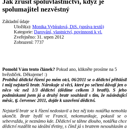
Jak zrušit spoluvlastnictví, když je
spolumajitel nezvěstný
Základní údaje
Uložil(a):
Monika Vybíralová, DiS. (správa textů)
Kategorie:
Darování, vlastnictví, povinnosti k vl.
Zveřejněno: 31. srpen 2012
Zobrazení: 7737
Pomohl Vám tento článek?
Pokud ano, klikněte prosíme na 5
hvězdiček. Děkujeme! :)
Probíhá dědické řízení po mém otci, 06/2011 se o dědictví přihlásil
i můj nejstarší bratr. Nárokuje si věci, které po sečtení dávají jen o
něco víc než 1/3 dědictví (dědíme celkem 3 bratři). S jeho
podmínkami jsem já a druhý bratr souhlasil s tím, že následující
měsíc, tj. červenec 2011, dojde k uzavření dědictví.
Nejstarší bratr se k řízení nedostavil a bez něj toto notářka nemohla
ukončit. Bratr bydlí ve Francii, nekomunikuje, pokusil se o
sebevraždu, je neznámo kde. Dědictví se táhne dlouho, notářka chce
dědictví rozdělit na ideální třetiny, s čímž já s bratrem nesouhlasím a