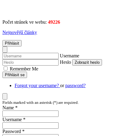
Počet stránek ve webu:
49226
Nejnovější články
Přihlásit
Username
Heslo
Zobrazit heslo
Remember Me
Přihlásit se
Forgot your username?
or
password?
Fields marked with an asterisk (*) are required.
Name *
Username *
Password *