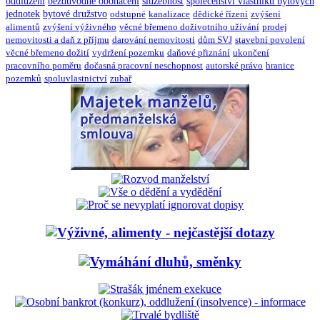
oddlužení
bezdůvodné obohacení
služebnost
společenství vlastníků bytových
jednotek
bytové družstvo
odstupné
kanalizace
dědické řízení
zvýšení
alimentů
zvýšení výživného
věcné břemeno doživotního užívání
prodej
nemovitosti a daň z příjmu
darování nemovitosti
dům SVJ
stavební povolení
věcné břemeno dožití
vydržení pozemku
daňové přiznání
ukončení
pracovního poměru
dočasná pracovní neschopnost
autorské právo
hranice
pozemků
spoluvlastnictví
zubař