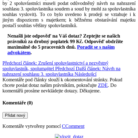
by 2 spoluvlastníci museli podat odůvodněný návrh na nahrazení
souhlasu 3. spoluvlastníka soudem a soud by mohl za spoluvlastníka
souhlas vyslovit). To co bylo uvedeno k prodeji se vztahuje i k
jiným dispozicem s majetkem; k běžnému obstarávání majetku
postačí souhlas většiny spoluvlastníků.
Nenašli jste odpověď na Váš dotaz? Zeptejte se našich
právníků za drobný poplatek 99 Kč.
Odpověď obdržíte
maximálně do 5 pracovních dnů
.
Poradit se s naším
advokátem
.
Předchozí článek: Zrušení spoluvlastnictví a nezvěstný
spoluvlastník, spolumajitel
Předchozí
Další článek: Návrh na
nahrazení souhlasu 3. spoluvlastníka
Následující
Komentáře pod články slouží k okomentování stránky. Pokud
chcete poslat dotaz našim právníkům, pokračujte
ZDE
. Do
komentářů prosíme nevkládejte dotazy. Děkujeme.
Komentáře (
0
)
Přidat nový
Komentáře vytvořeny pomocí
CComment