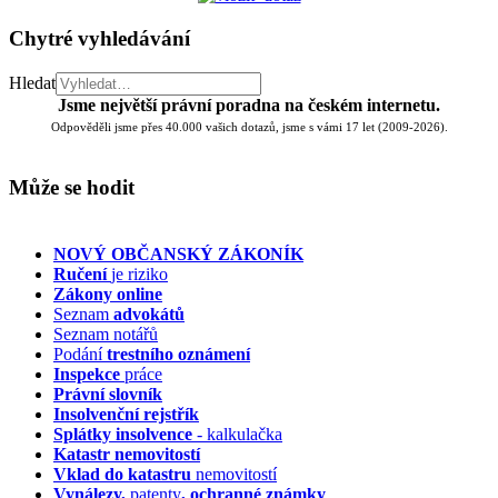
Chytré vyhledávání
Hledat
Jsme největší právní poradna na českém internetu.
Odpověděli jsme přes 40.000 vašich dotazů, jsme s vámi 17 let (2009-2026).
Může se hodit
NOVÝ OBČANSKÝ ZÁKONÍK
Ručení
je riziko
Zákony online
Seznam
advokátů
Seznam notářů
Podání
trestního oznámení
Inspekce
práce
Právní slovník
Insolvenční
rejstřík
Splátky insolvence
- kalkulačka
Katastr nemovitostí
Vklad do katastru
nemovitostí
Vynálezy,
patenty
, ochranné známky