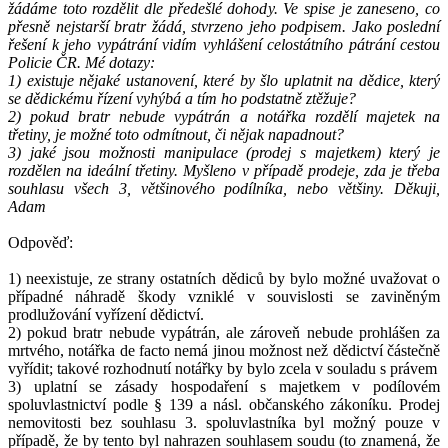
žádáme toto rozdělit dle předešlé dohody. Ve spise je zaneseno, co
přesně nejstarší bratr žádá, stvrzeno jeho podpisem. Jako poslední
řešení k jeho vypátrání vidím vyhlášení celostátního pátrání cestou
Policie ČR. Mé dotazy:
1) existuje nějaké ustanovení, které by šlo uplatnit na dědice, který
se dědickému řízení vyhýbá a tím ho podstatně ztěžuje?
2) pokud bratr nebude vypátrán a notářka rozdělí majetek na
třetiny, je možné toto odmítnout, či nějak napadnout?
3) jaké jsou možnosti manipulace (prodej s majetkem) který je
rozdělen na ideální třetiny. Myšleno v případě prodeje, zda je třeba
souhlasu všech 3, většinového podílníka, nebo většiny. Děkuji,
Adam
Odpověď:
1) neexistuje, ze strany ostatních dědiců by bylo možné uvažovat o
případné náhradě škody vzniklé v souvislosti se zaviněným
prodlužování vyřízení dědictví.
2) pokud bratr nebude vypátrán, ale zároveň nebude prohlášen za
mrtvého, notářka de facto nemá jinou možnost než dědictví částečně
vyřídit; takové rozhodnutí notářky by bylo zcela v souladu s právem
3) uplatní se zásady hospodaření s majetkem v podílovém
spoluvlastnictví podle § 139 a násl. občanského zákoníku. Prodej
nemovitosti bez souhlasu 3. spoluvlastníka byl možný pouze v
případě, že by tento byl nahrazen souhlasem soudu (to znamená, že