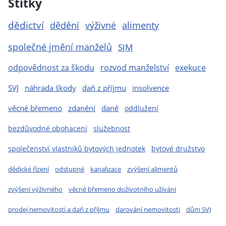
Štítky
dědictví
dědění
výživné
alimenty
společné jmění manželů
SJM
odpovědnost za škodu
rozvod manželství
exekuce
SVJ
náhrada škody
daň z příjmu
insolvence
věcné břemeno
zdanění
daně
oddlužení
bezdůvodné obohacení
služebnost
společenství vlastníků bytových jednotek
bytové družstvo
dědické řízení
odstupné
kanalizace
zvýšení alimentů
zvýšení výživného
věcné břemeno doživotního užívání
prodej nemovitosti a daň z příjmu
darování nemovitosti
dům SVJ