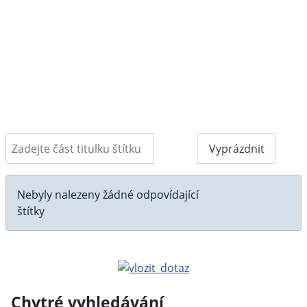
Zadejte část titulku štítku
Filtr
Vyprázdnit
Počet zobrazení
Informace
Nebyly nalezeny žádné odpovídající
štítky
Chytré vyhledávání