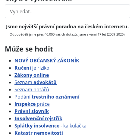
Hledat
Jsme největší právní poradna na českém internetu.
Odpověděli jsme přes 40.000 vašich dotazů, jsme s vámi 17 let (2009-2026).
Může se hodit
NOVÝ OBČANSKÝ ZÁKONÍK
Ručení
je riziko
Zákony online
Seznam
advokátů
Seznam notářů
Podání
trestního oznámení
Inspekce
práce
Právní slovník
Insolvenční
rejstřík
Splátky insolvence
- kalkulačka
Katastr nemovitostí