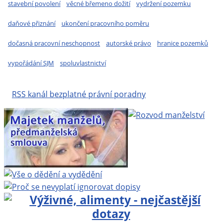
stavební povolení
věcné břemeno dožití
vydržení pozemku
daňové přiznání
ukončení pracovního poměru
dočasná pracovní neschopnost
autorské právo
hranice pozemků
vypořádání SJM
spoluvlastnictví
RSS kanál bezplatné právní poradny