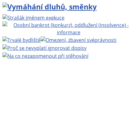
Projekt BEZPLATNÁ PRÁVNÍ PORADNA ONLINE
www.bezplatnapravniporadna.cz
, vedoucí projektu:
MUDr. Zbyněk Mlčoch
, Copyright ©
Eva Mlčochová
2009 - 2026.
Webhosting
Active24
| Grafika:
Ladislav Křížek
|
Realizace a technická podpora:
Miroslav Ernst
|
200
nejnovějších stránek
|
login
.
Navštivte také:
Zbynekmlcoch.cz, osobní web MUDr.