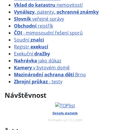
Vklad do katastru
nemovitostí
Vynálezy,
patenty
, ochranné známky
Slovník
veřejné správy
Obchodní
rejstřík
ČOI
- mimosoudní řešení sporů
Soudní
znalci
Registr
exekucí
Exekuční
dražby
Nahrávka
jako důkaz
Kamery
v bytovém domě
Mezinárodní ochrana dětí
Brno
Zbrojní průkaz
- testy
Návštěvnost
Detaily statistik
Počítadlo od 13.2.2009