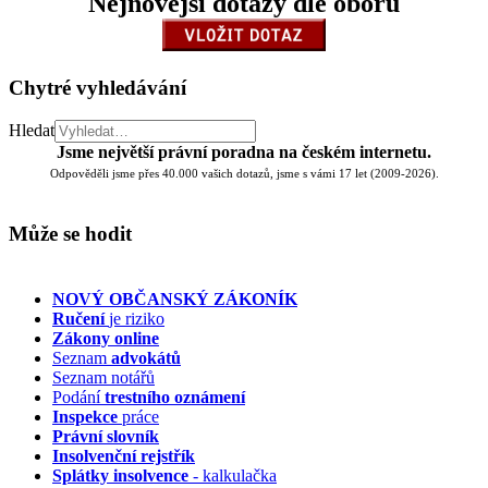
Nejnovější dotazy dle oboru
Chytré vyhledávání
Hledat
Jsme největší právní poradna na českém internetu.
Odpověděli jsme přes 40.000 vašich dotazů, jsme s vámi 17 let (2009-2026).
Může se hodit
NOVÝ OBČANSKÝ ZÁKONÍK
Ručení
je riziko
Zákony online
Seznam
advokátů
Seznam notářů
Podání
trestního oznámení
Inspekce
práce
Právní slovník
Insolvenční
rejstřík
Splátky insolvence
- kalkulačka