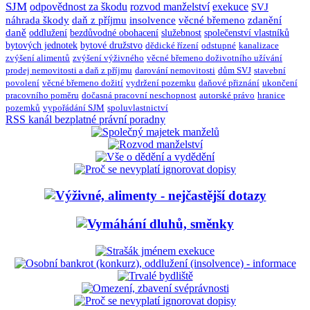
SJM
odpovědnost za škodu
rozvod manželství
exekuce
SVJ
náhrada škody
daň z příjmu
insolvence
věcné břemeno
zdanění
daně
oddlužení
bezdůvodné obohacení
služebnost
společenství vlastníků
bytových jednotek
bytové družstvo
dědické řízení
odstupné
kanalizace
zvýšení alimentů
zvýšení výživného
věcné břemeno doživotního užívání
prodej nemovitosti a daň z příjmu
darování nemovitosti
dům SVJ
stavební
povolení
věcné břemeno dožití
vydržení pozemku
daňové přiznání
ukončení
pracovního poměru
dočasná pracovní neschopnost
autorské právo
hranice
pozemků
vypořádání SJM
spoluvlastnictví
RSS kanál bezplatné právní poradny