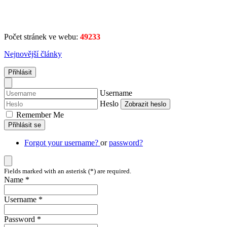
Počet stránek ve webu:
49233
Nejnovější články
Přihlásit
Username
Heslo
Zobrazit heslo
Remember Me
Přihlásit se
Forgot your username?
or
password?
Fields marked with an asterisk (*) are required.
Name *
Username *
Password *