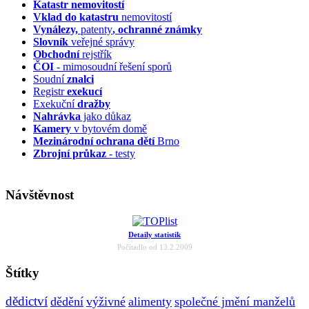
Katastr nemovitostí
Vklad do katastru
nemovitostí
Vynálezy,
patenty
, ochranné známky
Slovník
veřejné správy
Obchodní
rejstřík
ČOI
- mimosoudní řešení sporů
Soudní
znalci
Registr
exekucí
Exekuční
dražby
Nahrávka
jako důkaz
Kamery
v bytovém domě
Mezinárodní ochrana dětí
Brno
Zbrojní průkaz
- testy
Návštěvnost
Detaily statistik
Počítadlo od 13.2.2009
Štítky
dědictví
dědění
výživné
alimenty
společné jmění manželů