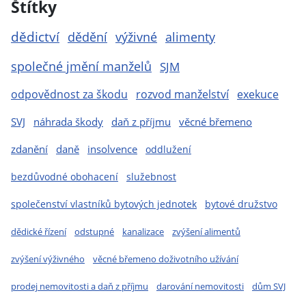
Štítky
dědictví
dědění
výživné
alimenty
společné jmění manželů
SJM
odpovědnost za škodu
rozvod manželství
exekuce
SVJ
náhrada škody
daň z příjmu
věcné břemeno
zdanění
daně
insolvence
oddlužení
bezdůvodné obohacení
služebnost
společenství vlastníků bytových jednotek
bytové družstvo
dědické řízení
odstupné
kanalizace
zvýšení alimentů
zvýšení výživného
věcné břemeno doživotního užívání
prodej nemovitosti a daň z příjmu
darování nemovitosti
dům SVJ