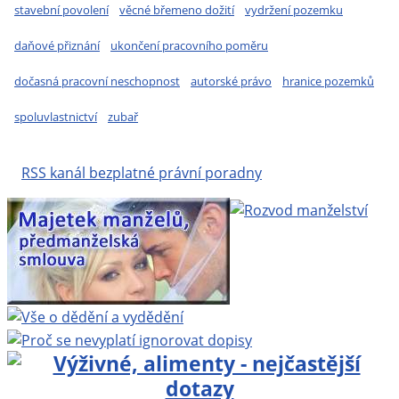
stavební povolení
věcné břemeno dožití
vydržení pozemku
daňové přiznání
ukončení pracovního poměru
dočasná pracovní neschopnost
autorské právo
hranice pozemků
spoluvlastnictví
zubař
RSS kanál bezplatné právní poradny