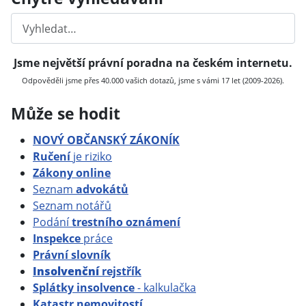
Hledat
Jsme největší právní poradna na českém internetu.
Odpověděli jsme přes 40.000 vašich dotazů, jsme s vámi 17 let (2009-2026).
Může se hodit
NOVÝ OBČANSKÝ ZÁKONÍK
Ručení
je riziko
Zákony online
Seznam
advokátů
Seznam notářů
Podání
trestního oznámení
Inspekce
práce
Právní slovník
Insolvenční
rejstřík
Splátky insolvence
- kalkulačka
Katastr nemovitostí