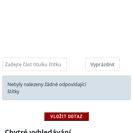
Zadejte část titulku štítku
Filtr
Vyprázdnit
Počet zobrazení
Informace
Nebyly nalezeny žádné odpovídající
štítky
Chytré vyhledávání