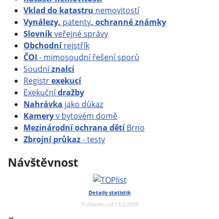
Vklad do katastru
nemovitostí
Vynálezy,
patenty
, ochranné známky
Slovník
veřejné správy
Obchodní
rejstřík
ČOI
- mimosoudní řešení sporů
Soudní
znalci
Registr
exekucí
Exekuční
dražby
Nahrávka
jako důkaz
Kamery
v bytovém domě
Mezinárodní ochrana dětí
Brno
Zbrojní průkaz
- testy
Návštěvnost
Detaily statistik
Počítadlo od 13.2.2009