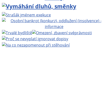
Projekt BEZPLATNÁ PRÁVNÍ PORADNA ONLINE
www.bezplatnapravniporadna.cz
, vedoucí projektu:
MUDr. Zbyněk Mlčoch
, Copyright ©
Eva Mlčochová
2009 - 2026.
Webhosting
Active24
| Grafika:
Ladislav Křížek
|
Realizace a technická podpora:
Miroslav Ernst
|
200
nejnovějších stránek
|
login
.
Navštivte také:
Zbynekmlcoch.cz, osobní web MUDr.