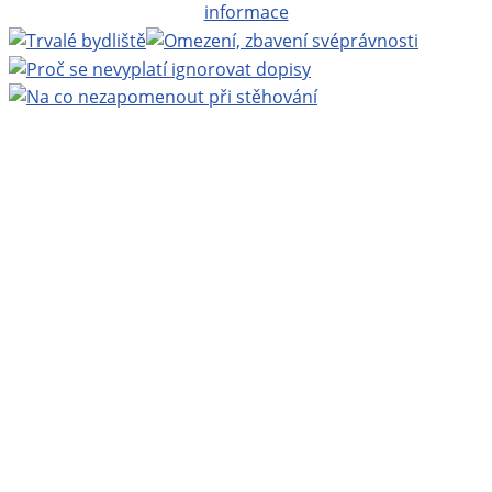
Projekt BEZPLATNÁ PRÁVNÍ PORADNA ONLINE
www.bezplatnapravniporadna.cz
, vedoucí projektu:
MUDr. Zbyněk Mlčoch
, Copyright ©
Eva Mlčochová
2009 - 2026.
Webhosting
Active24
| Grafika:
Ladislav Křížek
|
Realizace a technická podpora:
Miroslav Ernst
|
200
nejnovějších stránek
|
login
.
Navštivte také:
Zbynekmlcoch.cz, osobní web MUDr.
Zbyňka Mlčocha
|
Alkoholik.cz, vše o alkoholismu
|
Kurakovaplice.cz, vše o kouření
|
BylinkyProVsechny.cz,
vše o bylinkách
|
Psychotesty-online.cz, psychotesty
|
Itálie - vše o Itálii
.