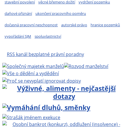
stavební povolení
věcné břemeno dožití
vydržení pozemku
daňové přiznání
ukončení pracovního poměru
dočasná pracovní neschopnost
autorské právo
hranice pozemků
vypořádání SJM
spoluvlastnictví
RSS kanál bezplatné právní poradny