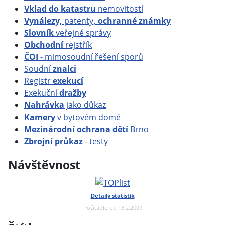
Vklad do katastru
nemovitostí
Vynálezy,
patenty
, ochranné známky
Slovník
veřejné správy
Obchodní
rejstřík
ČOI
- mimosoudní řešení sporů
Soudní
znalci
Registr
exekucí
Exekuční
dražby
Nahrávka
jako důkaz
Kamery
v bytovém domě
Mezinárodní ochrana dětí
Brno
Zbrojní průkaz
- testy
Návštěvnost
Detaily statistik
Počítadlo od 13.2.2009