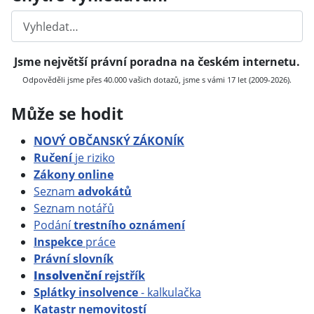
Hledat
Jsme největší právní poradna na českém internetu.
Odpověděli jsme přes 40.000 vašich dotazů, jsme s vámi 17 let (2009-2026).
Může se hodit
NOVÝ OBČANSKÝ ZÁKONÍK
Ručení
je riziko
Zákony online
Seznam
advokátů
Seznam notářů
Podání
trestního oznámení
Inspekce
práce
Právní slovník
Insolvenční
rejstřík
Splátky insolvence
- kalkulačka
Katastr nemovitostí