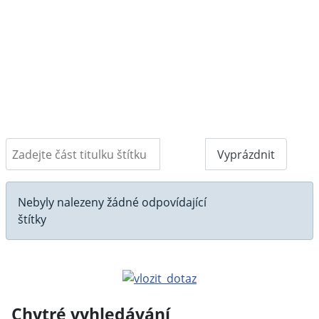
Zadejte část titulku štítku
Filtr
Vyprázdnit
Počet zobrazení
Informace
Nebyly nalezeny žádné odpovídající
štítky
Chytré vyhledávání