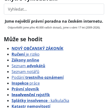
Hledat
Jsme největší právní poradna na českém internetu.
Odpověděli jsme přes 40.000 vašich dotazů, jsme s vámi 17 let (2009-2026).
Může se hodit
NOVÝ OBČANSKÝ ZÁKONÍK
Ručení
je riziko
Zákony online
Seznam
advokátů
Seznam notářů
Podání
trestního oznámení
Inspekce
práce
Právní slovník
Insolvenční
rejstřík
Splátky insolvence
- kalkulačka
Katastr nemovitostí