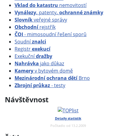
Vklad do katastru
nemovitostí
Vynálezy,
patenty
, ochranné známky
Slovník
veřejné správy
Obchodní
rejstřík
ČOI
- mimosoudní řešení sporů
Soudní
znalci
Registr
exekucí
Exekuční
dražby
Nahrávka
jako důkaz
Kamery
v bytovém domě
Mezinárodní ochrana dětí
Brno
Zbrojní průkaz
- testy
Návštěvnost
Detaily statistik
Počítadlo od 13.2.2009