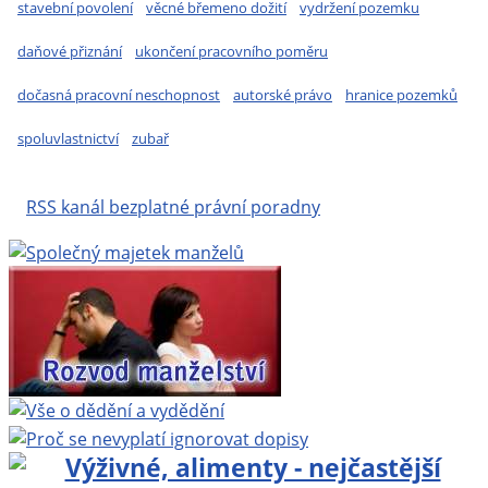
stavební povolení
věcné břemeno dožití
vydržení pozemku
daňové přiznání
ukončení pracovního poměru
dočasná pracovní neschopnost
autorské právo
hranice pozemků
spoluvlastnictví
zubař
RSS kanál bezplatné právní poradny