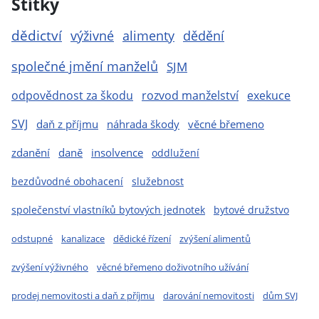
Štítky
dědictví
výživné
alimenty
dědění
společné jmění manželů
SJM
odpovědnost za škodu
rozvod manželství
exekuce
SVJ
daň z příjmu
náhrada škody
věcné břemeno
zdanění
daně
insolvence
oddlužení
bezdůvodné obohacení
služebnost
společenství vlastníků bytových jednotek
bytové družstvo
odstupné
kanalizace
dědické řízení
zvýšení alimentů
zvýšení výživného
věcné břemeno doživotního užívání
prodej nemovitosti a daň z příjmu
darování nemovitosti
dům SVJ