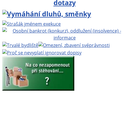
Projekt BEZPLATNÁ PRÁVNÍ PORADNA ONLINE
www.bezplatnapravniporadna.cz
, vedoucí projektu:
MUDr. Zbyněk Mlčoch
, Copyright ©
Eva Mlčochová