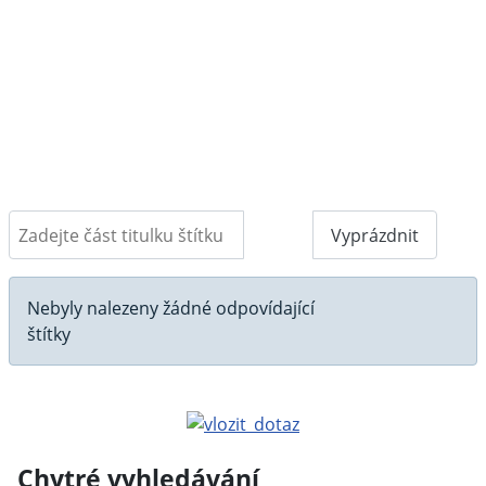
Zadejte část titulku štítku
Filtr
Vyprázdnit
Počet zobrazení
Informace
Nebyly nalezeny žádné odpovídající
štítky
Chytré vyhledávání