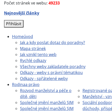
Počet stránek ve webu:
49233
Nejnovější články
Přihlásit
Home
úvod
Jak a kdy poslat dotaz do poradny?
Mapa stránek
Jak vznikl tento web
Rychlé odkazy
Všechny weby zakladatele poradny
Odkazy - weby s právní tématikou
Odkazy - spřátelené weby
Rodina
a právo
Rozvod manželství a péče o
Registrované pa
dítě, děti
Manželství - vzn
Společné jmění manželů SJM
Sociální podpor
Společné jmění manželů SJM
důchody, přísp