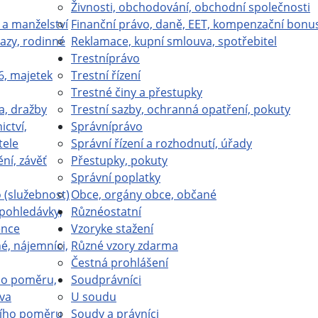
Živnosti, obchodování, obchodní společnosti
 a manželství
Finanční právo, daně, EET, kompenzační bonu
azy, rodinné
Reklamace, kupní smlouva, spotřebitel
Trestní
právo
6, majetek
Trestní řízení
Trestné činy a přestupky
a, dražby
Trestní sazby, ochranná opatření, pokuty
ictví,
Správní
právo
tele
Správní řízení a rozhodnutí, úřady
ní, závěť
Přestupky, pokuty
Správní poplatky
(služebnost)
Obce, orgány obce, občané
 pohledávky,
Různé
ostatní
ence
Vzory
ke stažení
é, nájemníci,
Různé vzory zdarma
Čestná prohlášení
ho poměru,
Soud
právníci
va
U soudu
ího poměru
Soudy a právníci