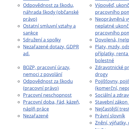
Odpovědnost za škodu,
Výpověď, ukonč
náhrada škody (občanské
pracovního po
právo)
Neoprávněná v
Ostatní smluvní vztahy a
neplatné ukonč
sankce
pracovního po
Sdružení a spolky
Dovolená, (ne)
Nezařazené dotazy, GDPR
Platy, mzdy, od
ad.
příplatky, rent
bolestné
BOZP, pracovní úrazy,
Zdravotnické pr
nemoci z povolání
drogy
Odpovědnost za škodu
Pojišťovny, poji
(pracovní právo)
(komerční, nep
Pracovní neschopnost
Sociální a zdrav
Pracovní doba, řád, kázeň,
Stavební zákon 
náplň práce
Nejčastější tres
Nezařazené
Právní slovník
Znění, výňatky, 