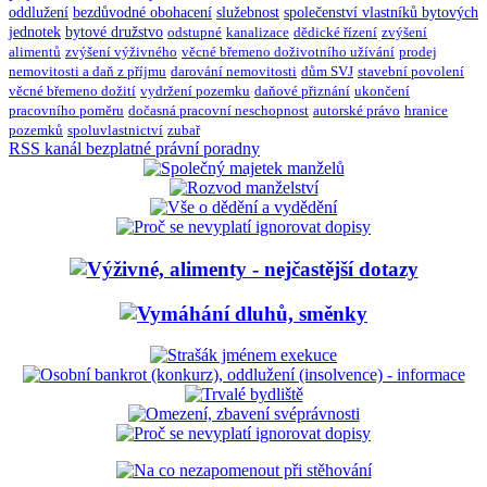
oddlužení
bezdůvodné obohacení
služebnost
společenství vlastníků bytových
jednotek
bytové družstvo
odstupné
kanalizace
dědické řízení
zvýšení
alimentů
zvýšení výživného
věcné břemeno doživotního užívání
prodej
nemovitosti a daň z příjmu
darování nemovitosti
dům SVJ
stavební povolení
věcné břemeno dožití
vydržení pozemku
daňové přiznání
ukončení
pracovního poměru
dočasná pracovní neschopnost
autorské právo
hranice
pozemků
spoluvlastnictví
zubař
RSS kanál bezplatné právní poradny