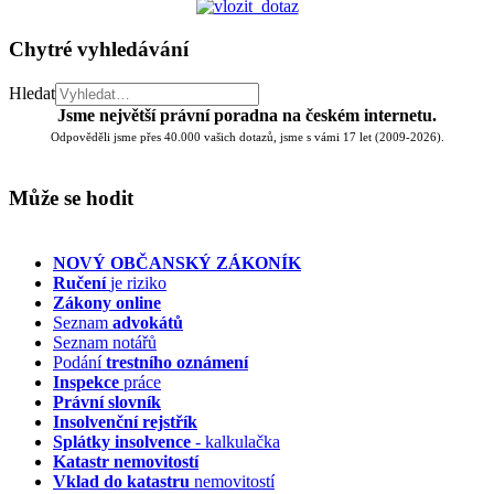
Chytré vyhledávání
Hledat
Jsme největší právní poradna na českém internetu.
Odpověděli jsme přes 40.000 vašich dotazů, jsme s vámi 17 let (2009-2026).
Může se hodit
NOVÝ OBČANSKÝ ZÁKONÍK
Ručení
je riziko
Zákony online
Seznam
advokátů
Seznam notářů
Podání
trestního oznámení
Inspekce
práce
Právní slovník
Insolvenční
rejstřík
Splátky insolvence
- kalkulačka
Katastr nemovitostí
Vklad do katastru
nemovitostí