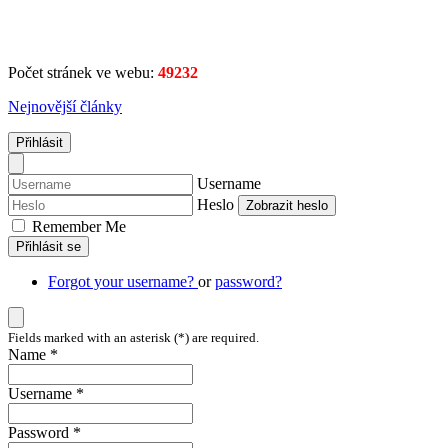
Počet stránek ve webu:
49232
Nejnovější články
Přihlásit
Username
Heslo
Zobrazit heslo
Remember Me
Přihlásit se
Forgot your username?
or
password?
Fields marked with an asterisk (*) are required.
Name *
Username *
Password *