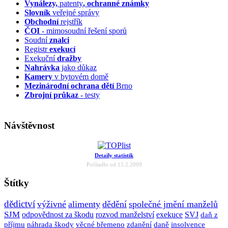
Vynálezy,
patenty
, ochranné známky
Slovník
veřejné správy
Obchodní
rejstřík
ČOI
- mimosoudní řešení sporů
Soudní
znalci
Registr
exekucí
Exekuční
dražby
Nahrávka
jako důkaz
Kamery
v bytovém domě
Mezinárodní ochrana dětí
Brno
Zbrojní průkaz
- testy
Návštěvnost
Detaily statistik
Počítadlo od 13.2.2009
Štítky
dědictví
výživné
alimenty
dědění
společné jmění manželů
SJM
odpovědnost za škodu
rozvod manželství
exekuce
SVJ
daň z
příjmu
náhrada škody
věcné břemeno
zdanění
daně
insolvence