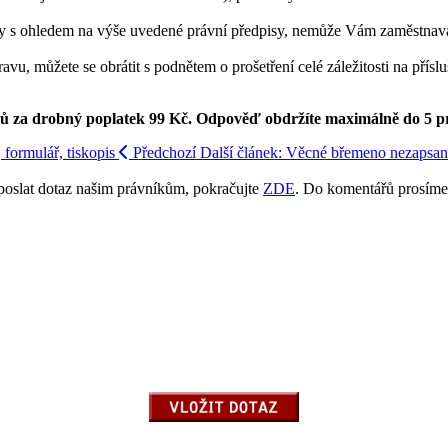
y s ohledem na výše uvedené právní předpisy, nemůže Vám zaměstnavate
u, můžete se obrátit s podnětem o prošetření celé záležitosti na přísl
ků za drobný poplatek 99 Kč.
Odpověď obdržíte maximálně do 5 p
 formulář, tiskopis
Předchozí
Další článek: Věcné břemeno nezapsané 
poslat dotaz našim právníkům, pokračujte
ZDE
. Do komentářů prosíme