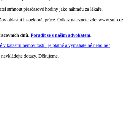
l strhnout přesčasové hodiny jako náhradu za lékaře.
ušný oblastní inspektorát práce. Odkaz naleznete zde: www.suip.cz.
racovních dnů
.
Poradit se s naším advokátem
.
v katastru nemovitostí - je platné a vymahatelné nebo ne?
 nevkládejte dotazy. Děkujeme.