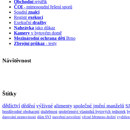
Obchodní
rejstřík
ČOI
- mimosoudní řešení sporů
Soudní
znalci
Registr
exekucí
Exekuční
dražby
Nahrávka
jako důkaz
Kamery
v bytovém domě
Mezinárodní ochrana dětí
Brno
Zbrojní průkaz
- testy
Návštěvnost
Štítky
dědictví
dědění
výživné
alimenty
společné jmění manželů
S
bezdůvodné obohacení
služebnost
společenství vlastníků bytových jednotek
b
darování nemovitosti
dům SVJ
stavební povolení
věcné břemeno dožití
vydržen