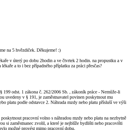
íme na 5 hvězdiček. Děkujeme! :)
ékaře v úterý po dobu 2hodin a ve čtvrtek 2 hodin. na propustku a v
lékaře a to i bez případného příplatku za práci přesčas?
 § 199 odst. 1 zákona č. 262/2006 Sb. , zákoník práce - Nemůže-li
 jsou uvedeny v § 191, je zaměstnavatel povinen poskytnout mu
o platu podle odstavce 2. Náhrada mzdy nebo platu přísluší ve výši
při poskytnout pracovní volno s náhradou mzdy nebo platu na nezbytně
 si zaměstnanec zvolil, a které je nejblíže bydlišti nebo pracovišti
nebylo možné provést mimo pracovní dobu.