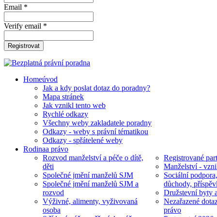
Email *
Verify email *
Registrovat
Home
úvod
Jak a kdy poslat dotaz do poradny?
Mapa stránek
Jak vznikl tento web
Rychlé odkazy
Všechny weby zakladatele poradny
Odkazy - weby s právní tématikou
Odkazy - spřátelené weby
Rodina
a právo
Rozvod manželství a péče o dítě,
Registrované part
děti
Manželství - vzni
Společné jmění manželů SJM
Sociální podpora
Společné jmění manželů SJM a
důchody, příspěv
rozvod
Družstevní byty 
Výživné, alimenty, vyživovaná
Nezařazené dotaz
osoba
právo