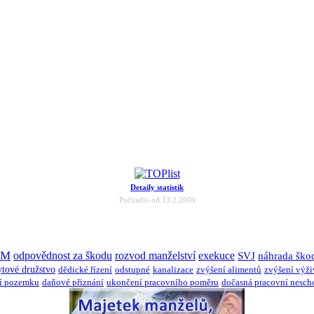
Detaily statistik
Počítadlo od 13.2.2009
JM
odpovědnost za škodu
rozvod manželství
exekuce
SVJ
náhrada ško
ytové družstvo
dědické řízení
odstupné
kanalizace
zvýšení alimentů
zvýšení výž
í pozemku
daňové přiznání
ukončení pracovního poměru
dočasná pracovní nesch