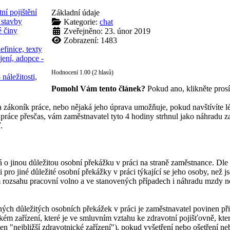
ní pojištění
Základní údaje
 stavby
Kategorie:
chat
é činy
Zveřejněno: 23. únor 2019
Zobrazení: 1483
efinice, texty
jení, adopce -
Hodnocení 1.00 (2 hlasů)
 náležitosti,
Pomohl Vám tento článek?
Pokud ano, klikněte pros
da zákoník práce, nebo nějaká jeho úprava umožňuje, pokud navštívíte l
práce přesčas, vám zaměstnavatel tyto 4 hodiny strhnul jako náhradu za 
.
á o jinou důležitou osobní překážku v práci na straně zaměstnance. Dle
 pro jiné důležité osobní překážky v práci týkající se jeho osoby, než
rozsahu pracovní volno a ve stanovených případech i náhradu mzdy neb
jiných důležitých osobních překážek v práci je zaměstnavatel povinen 
m zařízení, které je ve smluvním vztahu ke zdravotní pojišťovně, kterou
jen "nejbližší zdravotnické zařízení"), pokud vyšetření nebo ošetření 