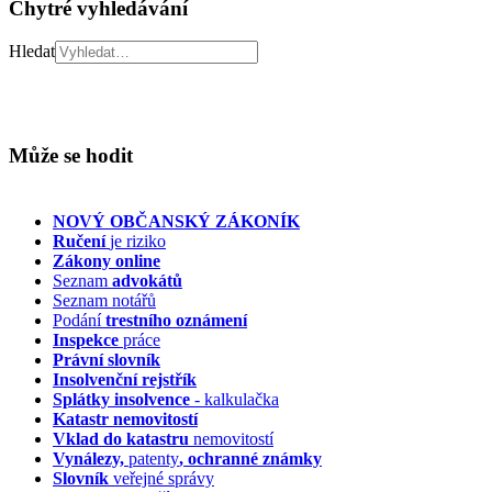
Chytré vyhledávání
Hledat
Může se hodit
NOVÝ OBČANSKÝ ZÁKONÍK
Ručení
je riziko
Zákony online
Seznam
advokátů
Seznam notářů
Podání
trestního oznámení
Inspekce
práce
Právní slovník
Insolvenční
rejstřík
Splátky insolvence
- kalkulačka
Katastr nemovitostí
Vklad do katastru
nemovitostí
Vynálezy,
patenty
, ochranné známky
Slovník
veřejné správy