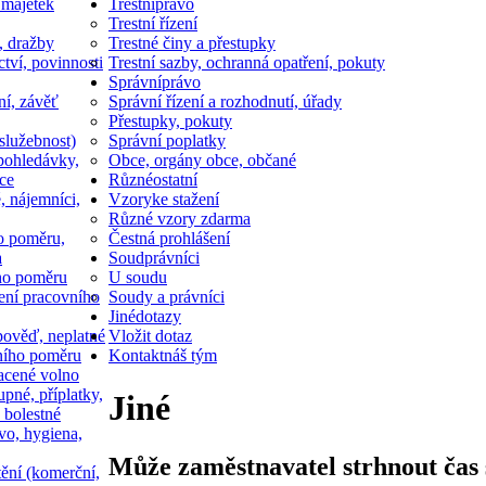
 majetek
Trestní
právo
Trestní řízení
, dražby
Trestné činy a přestupky
ctví, povinnosti
Trestní sazby, ochranná opatření, pokuty
Správní
právo
ní, závěť
Správní řízení a rozhodnutí, úřady
Přestupky, pokuty
služebnost)
Správní poplatky
pohledávky,
Obce, orgány obce, občané
ce
Různé
ostatní
, nájemníci,
Vzory
ke stažení
Různé vzory zdarma
o poměru,
Čestná prohlášení
a
Soud
právníci
ho poměru
U soudu
ní pracovního
Soudy a právníci
Jiné
dotazy
ověď, neplatné
Vložit dotaz
ního poměru
Kontakt
náš tým
acené volno
upné, příplatky,
Jiné
 bolestné
vo, hygiena,
Může zaměstnavatel strhnout čas 
tění (komerční,