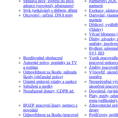
Střídavá péče, svěření do péče,
Partnerství 2026,
adopce (osvojení), pěstounství
partnerů
Styk (setkávání) s dítětem, dětmi
Exekuce, zástava
Otcovství - určení, DNA testy
Darování, vlastni
majitele
Dědictví, vydědě
(články)
Věcné břemeno (
Dluhy, závazky, 
směnky, insolven
Bydlení, nájemné
SVJ, BD
Bezdůvodné obohacení
Vznik pracovníh
Autorské právo, poplatky za TV
pracovní smlouv
a rozhlas
Změny pracovní
Odpovědnost za škodu, náhrada
Výpověď, ukonče
škody (občanské právo)
poměru
Ostatní smluvní vztahy a sankce
Neoprávněná výp
Sdružení a spolky
ukončení pracov
Nezařazené dotazy, GDPR ad.
Dovolená, (ne)pl
Platy, mzdy, odst
renta (odškodné),
BOZP, pracovní úrazy, nemoci z
Zdravotnické prá
povolání
drogy
Odpovědnost za škodu (pracovní
Pojišťovny, pojiš