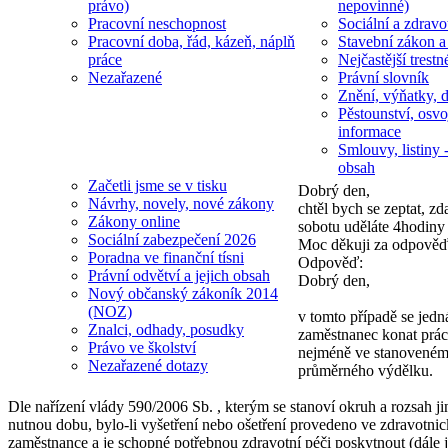
právo)
nepovinné)
Pracovní neschopnost
Sociální a zdravot
Pracovní doba, řád, kázeň, náplň
Stavební zákon a
práce
Nejčastější trestn
Nezařazené
Právní slovník
Znění, výňatky, d
Pěstounství, osvo
informace
Smlouvy, listiny -
obsah
Začetli jsme se v tisku
Dobrý den,
Návrhy, novely, nové zákony
chtěl bych se zeptat, z
Zákony online
sobotu uděláte 4hodiny 
Sociální zabezpečení 2026
Moc děkuji za odpověď
Poradna ve finanční tísni
Odpověď:
Právní odvětví a jejich obsah
Dobrý den,
Nový občanský zákoník 2014
(NOZ)
v tomto případě se jedn
Znalci, odhady, posudky
zaměstnanec konat práci
Právo ve školství
nejméně ve stanoveném 
Nezařazené dotazy
průměrného výdělku.
Dle nařízení vlády 590/2006 Sb. , kterým se stanoví okruh a rozsah 
nutnou dobu, bylo-li vyšetření nebo ošetření provedeno ve zdravotnické
zaměstnance a je schopné potřebnou zdravotní péči poskytnout (dále 