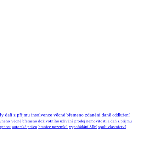
dy
daň z příjmu
insolvence
věcné břemeno
zdanění
daně
oddlužení
ivného
věcné břemeno doživotního užívání
prodej nemovitosti a daň z příjmu
opnost
autorské právo
hranice pozemků
vypořádání SJM
spoluvlastnictví