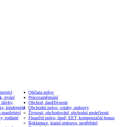
nerství
Občan
a právo
k, trvání
Práce
zaměstnání
, dávky,
Obchod, daně
živnosti
ky, kindergeld
Obchodní právo, vztahy, smlouvy
a manželství
Živnosti, obchodování, obchodní společnosti
y, rodinné
Finanční právo, daně, EET, kompenzační bonus
Reklamace, kupní smlouva, spotřebitel