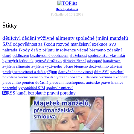
Detaily statistik
Počítadlo od 13.2.2009
Štítky
dědictví
dědění
výživné
alimenty
společné jmění manželů
SJM
odpovědnost za škodu
rozvod manželství
exekuce
SVJ
náhrada škody
daň z příjmu
insolvence
věcné břemeno
zdanění
daně
oddlužení
bezdůvodné obohacení
služebnost
společenství vlastníků
bytových jednotek
bytové družstvo
dědické řízení
odstupné
kanalizace
zvýšení alimentů
zvýšení výživného
věcné břemeno doživotního užívání
prodej nemovitosti a daň z příjmu
darování nemovitosti
dům SVJ
stavební
povolení
věcné břemeno dožití
vydržení pozemku
daňové přiznání
ukončení
pracovního poměru
dočasná pracovní neschopnost
autorské právo
hranice
pozemků
vypořádání SJM
spoluvlastnictví
RSS kanál bezplatné právní poradny