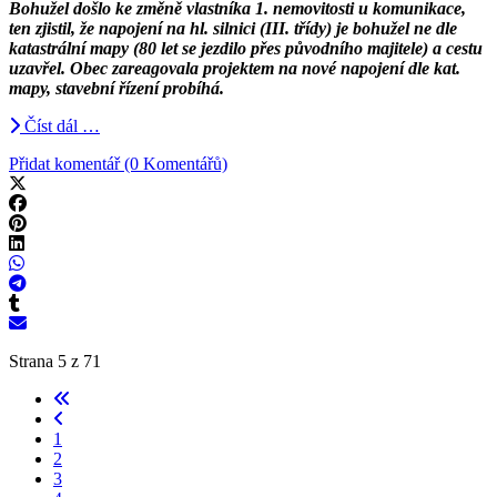
Bohužel došlo ke změně vlastníka 1. nemovitosti u komunikace,
ten zjistil, že napojení na hl. silnici (III. třídy) je bohužel ne dle
katastrální mapy (80 let se jezdilo přes původního majitele) a cestu
uzavřel. Obec zareagovala projektem na nové napojení dle kat.
mapy, stavební řízení probíhá.
Číst dál …
Přidat komentář (0 Komentářů)
Strana 5 z 71
1
2
3