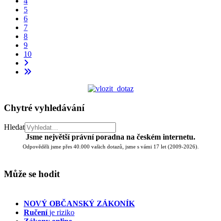
4
5
6
7
8
9
10
Chytré vyhledávání
Hledat
Jsme největší právní poradna na českém internetu.
Odpověděli jsme přes 40.000 vašich dotazů, jsme s vámi 17 let (2009-2026).
Může se hodit
NOVÝ OBČANSKÝ ZÁKONÍK
Ručení
je riziko