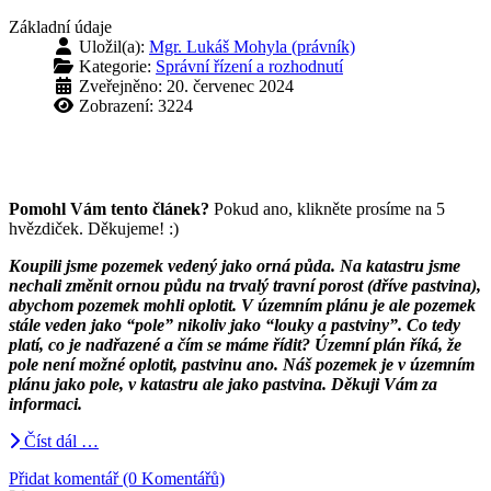
Základní údaje
Uložil(a):
Mgr. Lukáš Mohyla (právník)
Kategorie:
Správní řízení a rozhodnutí
Zveřejněno: 20. červenec 2024
Zobrazení: 3224
Pomohl Vám tento článek?
Pokud ano, klikněte prosíme na 5
hvězdiček. Děkujeme! :)
Koupili jsme pozemek vedený jako orná půda. Na katastru jsme
nechali změnit ornou půdu na trvalý travní porost (dříve pastvina),
abychom pozemek mohli oplotit. V územním plánu je ale pozemek
stále veden jako “pole” nikoliv jako “louky a pastviny”. Co tedy
platí, co je nadřazené a čím se máme řídit? Územní plán říká, že
pole není možné oplotit, pastvinu ano. Náš pozemek je v územním
plánu jako pole, v katastru ale jako pastvina. Děkuji Vám za
informaci.
Číst dál …
Přidat komentář (0 Komentářů)