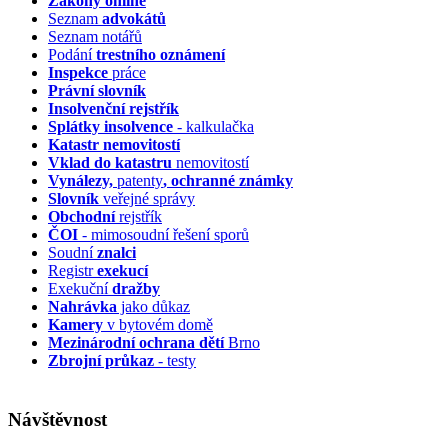
Zákony online
Seznam
advokátů
Seznam notářů
Podání
trestního oznámení
Inspekce
práce
Právní slovník
Insolvenční
rejstřík
Splátky insolvence
- kalkulačka
Katastr nemovitostí
Vklad do katastru
nemovitostí
Vynálezy,
patenty
, ochranné známky
Slovník
veřejné správy
Obchodní
rejstřík
ČOI
- mimosoudní řešení sporů
Soudní
znalci
Registr
exekucí
Exekuční
dražby
Nahrávka
jako důkaz
Kamery
v bytovém domě
Mezinárodní ochrana dětí
Brno
Zbrojní průkaz
- testy
Návštěvnost