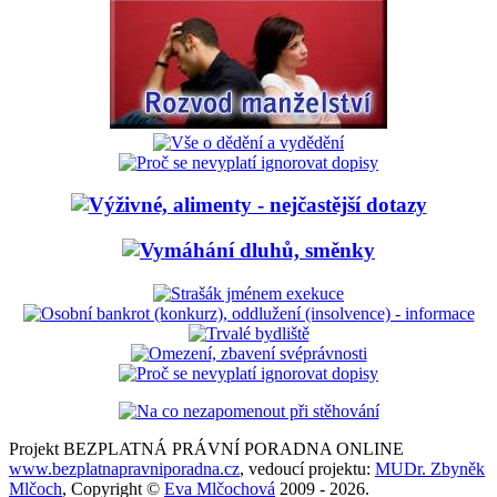
Projekt BEZPLATNÁ PRÁVNÍ PORADNA ONLINE
www.bezplatnapravniporadna.cz
, vedoucí projektu:
MUDr. Zbyněk
Mlčoch
, Copyright ©
Eva Mlčochová
2009 - 2026.