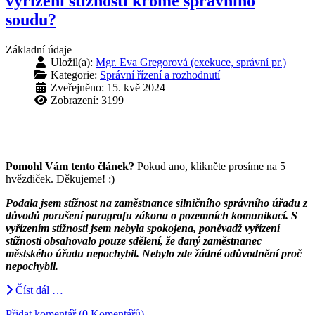
vyřízení stížnosti kromě správního
soudu?
Základní údaje
Uložil(a):
Mgr. Eva Gregorová (exekuce, správní pr.)
Kategorie:
Správní řízení a rozhodnutí
Zveřejněno: 15. kvě 2024
Zobrazení: 3199
Pomohl Vám tento článek?
Pokud ano, klikněte prosíme na 5
hvězdiček. Děkujeme! :)
Podala jsem stížnost na zaměstnance silničního správního úřadu z
důvodů porušení paragrafu zákona o pozemních komunikací. S
vyřízením stížnosti jsem nebyla spokojena, poněvadž vyřízení
stížnosti obsahovalo pouze sdělení, že daný zaměstnanec
městského úřadu nepochybil. Nebylo zde žádné odůvodnění proč
nepochybil.
Číst dál …
Přidat komentář (0 Komentářů)