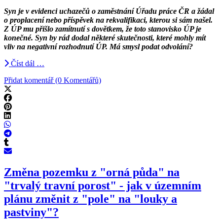
Syn je v evidenci uchazečů o zaměstnání Úřadu práce ČR a žádal
o proplacení nebo příspěvek na rekvalifikaci, kterou si sám našel.
Z ÚP mu přišlo zamítnutí s dovětkem, že toto stanovisko ÚP je
konečné. Syn by rád dodal některé skutečnosti, které mohly mít
vliv na negativní rozhodnutí ÚP. Má smysl podat odvolání?
Číst dál …
Přidat komentář (0 Komentářů)
Změna pozemku z "orná půda" na
"trvalý travní porost" - jak v územním
plánu změnit z "pole" na "louky a
pastviny"?