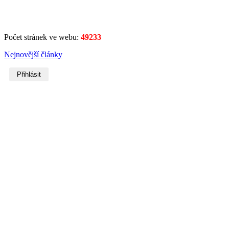
Počet stránek ve webu:
49233
Nejnovější články
Přihlásit
Username
Heslo
Zobrazit heslo
Remember Me
Přihlásit se
Forgot your username?
or
password?