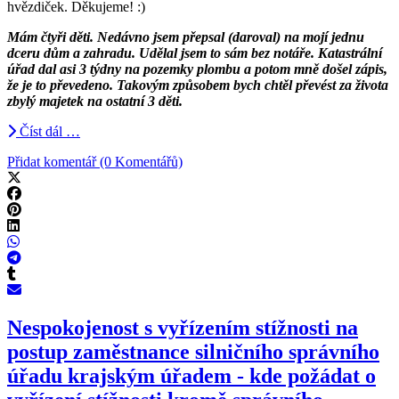
hvězdiček. Děkujeme! :)
Mám čtyři děti. Nedávno jsem přepsal (daroval) na mojí jednu
dceru dům a zahradu. Udělal jsem to sám bez notáře. Katastrální
úřad dal asi 3 týdny na pozemky plombu a potom mně došel zápis,
že je to převedeno. Takovým způsobem bych chtěl převést za života
zbylý majetek na ostatní 3 děti.
Číst dál …
Přidat komentář (0 Komentářů)
Nespokojenost s vyřízením stížnosti na
postup zaměstnance silničního správního
úřadu krajským úřadem - kde požádat o