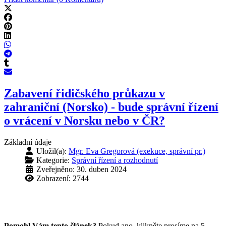
Zabavení řidičského průkazu v
zahraniční (Norsko) - bude správní řízení
o vrácení v Norsku nebo v ČR?
Základní údaje
Uložil(a):
Mgr. Eva Gregorová (exekuce, správní pr.)
Kategorie:
Správní řízení a rozhodnutí
Zveřejněno: 30. duben 2024
Zobrazení: 2744
Pomohl Vám tento článek?
Pokud ano, klikněte prosíme na 5