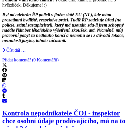
hvězdiček. Děkujeme! :)
Byl mi odebrán ŘP policií v jiném státě EU (NL), kde mám
prozatimní bydliště, respektive práci. Tudíž ŘP zadržuje úřad (ne
policie, státní zastupitelství), který má usoudit, zda-li jsem schopný
nadále řídit bez lékařského výšetření, zkoušek, atd. Nicméně, můj
pracovní pobyt za nedlouho končí a nemohu se i z důvodů lokace,
neznalosti jazyka, tohoto zúčastnit.
Číst dál …
Přidat komentář (0 Komentářů)
Kontrola nepodnikatele ČOI - inspektor
chce osobní údaje prodávajícího, má na to