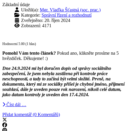
Základní údaje
Uložil(a):
Mgr. Vlaďka Šťastná (soc. prac.)
Kategorie:
Správní řízení a rozhodnutí
Zveřejněno: 20. říjen 2024
Zobrazení: 4171
Hodnocení 5.00 (1 hlas)
Pomohl Vám tento článek?
Pokud ano, klikněte prosíme na 5
hvězdiček. Děkujeme! :)
Dne 24.9.2024 mi byl doručen dopis od správy sociálního
zabezpečení, že jsem nebyla zastižena při kontrole práce
neschopnosti, a tady to začíná být velmi složité. Prvně, na
dokumentu, který mi ze sociálky přišel je chybné jméno, příjmení
souhlasí, dále je uveden pouze rok narození, nikoli celé datum,
jako datum kontroly je uveden den 17.4.2024.
Číst dál …
Přidat komentář (0 Komentářů)