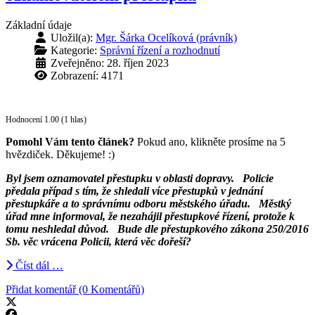
Základní údaje
Uložil(a):
Mgr. Šárka Ocelíková (právník)
Kategorie:
Správní řízení a rozhodnutí
Zveřejněno: 28. říjen 2023
Zobrazení: 4171
Hodnocení 1.00 (1 hlas)
Pomohl Vám tento článek?
Pokud ano, klikněte prosíme na 5
hvězdiček. Děkujeme! :)
Byl jsem oznamovatel přestupku v oblasti dopravy. Policie
předala případ s tím, že shledali více přestupků v jednání
přestupkáře a to správnímu odboru městského úřadu. Městký
úřad mne informoval, že nezahájil přestupkové řízení, protože k
tomu neshledal důvod. Bude dle přestupkového zákona 250/2016
Sb. věc vrácena Policii, která věc dořeší?
Číst dál …
Přidat komentář (0 Komentářů)