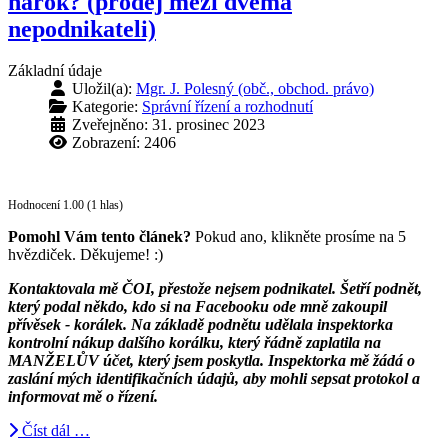
nárok? (prodej mezi dvěma
nepodnikateli)
Základní údaje
Uložil(a):
Mgr. J. Polesný (obč., obchod. právo)
Kategorie:
Správní řízení a rozhodnutí
Zveřejněno: 31. prosinec 2023
Zobrazení: 2406
Hodnocení 1.00 (1 hlas)
Pomohl Vám tento článek?
Pokud ano, klikněte prosíme na 5
hvězdiček. Děkujeme! :)
Kontaktovala mě ČOI, přestože nejsem podnikatel. Šetří podnět,
který podal někdo, kdo si na Facebooku ode mně zakoupil
přívěsek - korálek. Na základě podnětu udělala inspektorka
kontrolní nákup dalšího korálku, který řádně zaplatila na
MANŽELŮV účet, který jsem poskytla. Inspektorka mě žádá o
zaslání mých identifikačních údajů, aby mohli sepsat protokol a
informovat mě o řízení.
Číst dál …