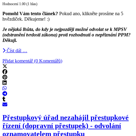
Hodnocení 1.00 (1 hlas)
Pomohl Vám tento článek?
Pokud ano, klikněte prosíme na 5
hvězdiček. Děkujeme! :)
Je nějaká lhůta, do kdy je nejpozději možné odvolat se k MPSV
(odstranění tvrdosti zákona) proti rozhodnutí o nepřiznání PPM?
Děkuji.
Číst dál …
Přidat komentář (0 Komentářů)
Přestupkový úřad nezahájil přestupkové
řízení (dopravní přestupek) - odvolání
oznamovatelem přestupku