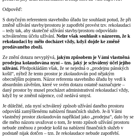
Odpověď:
S dotyčným referentem stavebního úřadu lze souhlasit potud, že při
změně užívání stavby/prostoru je zapotřebí provést tzv. rekolaudaci
– tedy tak, aby skutečné užívání stavby/prostoru odpovídalo
schválenému účelu užívání.
Nelze však souhlasit s názorem, že k
rekolaudaci by mělo docházet vždy, když dojde ke změně
prodávaného zboží.
Ze znění dotazu nevyplývá,
jakým způsobem je Vámi vlastněná
prodejna kolaudována nyní – tzn. jaký je schválený účel jejího
užívání.
Předpokládám však, že se nejedná o „prodejnu pánských
košil“, nýbrž že tento prostor je zkolaudován pod nějakým
obecnějším pojmem. Názor referenta stavebního úřadu by vedl k
absurdním závěrům, které ve svém dotazu ostatně naznačujete –
daný prostor by musel procházet administrativní rekolaudací vždy,
když by se změnil nájemce, což nedává smysl.
Je důležité, zda nyní schválený způsob užívání daného prostoru
odpovídá zamýšlenému nabízení finančních služeb. Je-li Vámi
vlastněný prostor zkolaudován například jako „prodejna“, dalo by se
dle mého názoru uvažovat o tom, že tento způsob užívání prostoru
nebude změnou z prodeje košil na nabízení finančních služeb v
podstatě nijak dotčen – tzn. že rekolaudace nebude zapotřebí.