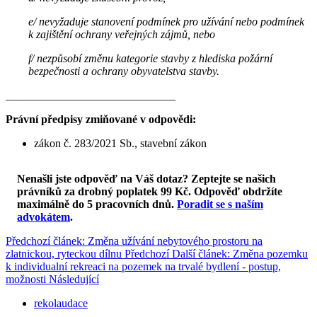
e/ nevyžaduje stanovení podmínek pro užívání nebo podmínek
k zajištění ochrany veřejných zájmů, nebo
f/ nezpůsobí změnu kategorie stavby z hlediska požární
bezpečnosti a ochrany obyvatelstva stavby.
______________________________
Právní předpisy zmiňované v odpovědi:
zákon č. 283/2021 Sb., stavební zákon
Nenašli jste odpověď na Váš dotaz? Zeptejte se našich
právníků za drobný poplatek 99 Kč.
Odpověď obdržíte
maximálně do 5 pracovních dnů
.
Poradit se s naším
advokátem
.
Předchozí článek: Změna užívání nebytového prostoru na
zlatnickou, ryteckou dílnu
Předchozí
Další článek: Změna pozemku
k individualní rekreaci na pozemek na trvalé bydlení - postup,
možnosti
Následující
rekolaudace