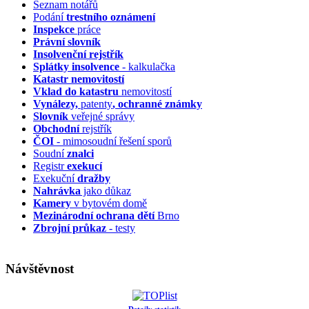
Seznam notářů
Podání
trestního oznámení
Inspekce
práce
Právní slovník
Insolvenční
rejstřík
Splátky insolvence
- kalkulačka
Katastr nemovitostí
Vklad do katastru
nemovitostí
Vynálezy,
patenty
, ochranné známky
Slovník
veřejné správy
Obchodní
rejstřík
ČOI
- mimosoudní řešení sporů
Soudní
znalci
Registr
exekucí
Exekuční
dražby
Nahrávka
jako důkaz
Kamery
v bytovém domě
Mezinárodní ochrana dětí
Brno
Zbrojní průkaz
- testy
Návštěvnost