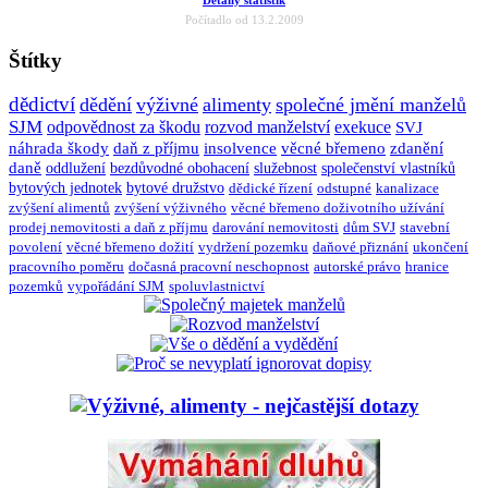
Detaily statistik
Počítadlo od 13.2.2009
Štítky
dědictví
dědění
výživné
alimenty
společné jmění manželů
SJM
odpovědnost za škodu
rozvod manželství
exekuce
SVJ
náhrada škody
daň z příjmu
insolvence
věcné břemeno
zdanění
daně
oddlužení
bezdůvodné obohacení
služebnost
společenství vlastníků
bytových jednotek
bytové družstvo
dědické řízení
odstupné
kanalizace
zvýšení alimentů
zvýšení výživného
věcné břemeno doživotního užívání
prodej nemovitosti a daň z příjmu
darování nemovitosti
dům SVJ
stavební
povolení
věcné břemeno dožití
vydržení pozemku
daňové přiznání
ukončení
pracovního poměru
dočasná pracovní neschopnost
autorské právo
hranice
pozemků
vypořádání SJM
spoluvlastnictví