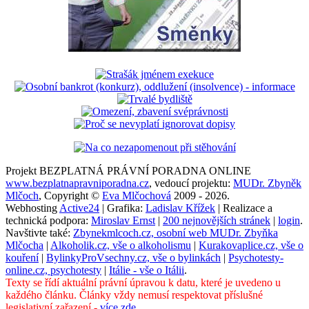
Projekt BEZPLATNÁ PRÁVNÍ PORADNA ONLINE
www.bezplatnapravniporadna.cz
, vedoucí projektu:
MUDr. Zbyněk
Mlčoch
, Copyright ©
Eva Mlčochová
2009 - 2026.
Webhosting
Active24
| Grafika:
Ladislav Křížek
| Realizace a
technická podpora:
Miroslav Ernst
|
200 nejnovějších stránek
|
login
.
Navštivte také:
Zbynekmlcoch.cz, osobní web MUDr. Zbyňka
Mlčocha
|
Alkoholik.cz, vše o alkoholismu
|
Kurakovaplice.cz, vše o
kouření
|
BylinkyProVsechny.cz, vše o bylinkách
|
Psychotesty-
online.cz, psychotesty
|
Itálie - vše o Itálii
.
Texty se řídí aktuální právní úpravou k datu, které je uvedeno u
každého článku. Články vždy nemusí respektovat příslušné
legislativní zařazení -
více zde
.