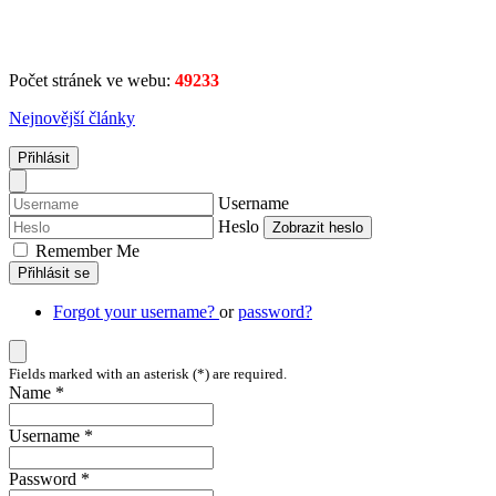
Počet stránek ve webu:
49233
Nejnovější články
Přihlásit
Username
Heslo
Zobrazit heslo
Remember Me
Přihlásit se
Forgot your username?
or
password?
Fields marked with an asterisk (*) are required.
Name *
Username *
Password *