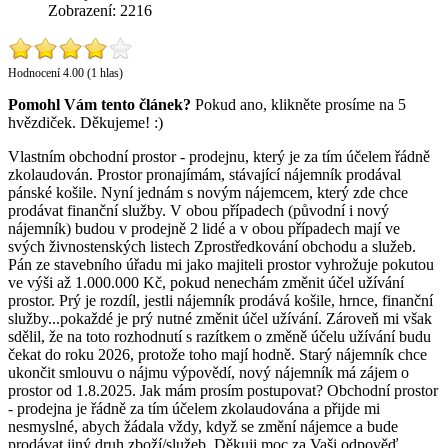
Zobrazení: 2216
Hodnocení 4.00 (1 hlas)
Pomohl Vám tento článek?
Pokud ano, klikněte prosíme na 5
hvězdiček. Děkujeme! :)
Vlastním obchodní prostor - prodejnu, který je za tím účelem řádně
zkolaudován. Prostor pronajímám, stávající nájemník prodával
pánské košile. Nyní jednám s novým nájemcem, který zde chce
prodávat finanční služby. V obou případech (původní i nový
nájemník) budou v prodejně 2 lidé a v obou případech mají ve
svých živnostenských listech Zprostředkování obchodu a služeb.
Pán ze stavebního úřadu mi jako majiteli prostor vyhrožuje pokutou
ve výši až 1.000.000 Kč, pokud nenechám změnit účel užívání
prostor. Prý je rozdíl, jestli nájemník prodává košile, hrnce, finanční
služby...pokaždé je prý nutné změnit účel užívání. Zároveň mi však
sdělil, že na toto rozhodnutí s razítkem o změně účelu užívání budu
čekat do roku 2026, protože toho mají hodně. Starý nájemník chce
ukončit smlouvu o nájmu výpovědí, nový nájemník má zájem o
prostor od 1.8.2025. Jak mám prosím postupovat? Obchodní prostor
- prodejna je řádně za tím účelem zkolaudována a přijde mi
nesmyslné, abych žádala vždy, když se změní nájemce a bude
prodávat jiný druh zboží/služeb. Děkuji moc za Vaši odpověď.