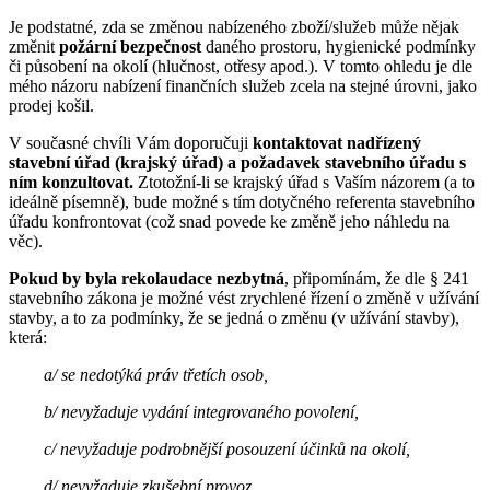
Je podstatné, zda se změnou nabízeného zboží/služeb může nějak
změnit
požární bezpečnost
daného prostoru, hygienické podmínky
či působení na okolí (hlučnost, otřesy apod.). V tomto ohledu je dle
mého názoru nabízení finančních služeb zcela na stejné úrovni, jako
prodej košil.
V současné chvíli Vám doporučuji
kontaktovat nadřízený
stavební úřad (krajský úřad) a požadavek stavebního úřadu s
ním konzultovat.
Ztotožní-li se krajský úřad s Vaším názorem (a to
ideálně písemně), bude možné s tím dotyčného referenta stavebního
úřadu konfrontovat (což snad povede ke změně jeho náhledu na
věc).
Pokud by byla rekolaudace nezbytná
, připomínám, že dle § 241
stavebního zákona je možné vést zrychlené řízení o změně v užívání
stavby, a to za podmínky, že se jedná o změnu (v užívání stavby),
která:
a/ se nedotýká práv třetích osob,
b/ nevyžaduje vydání integrovaného povolení,
c/ nevyžaduje podrobnější posouzení účinků na okolí,
d/ nevyžaduje zkušební provoz,