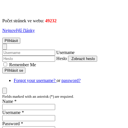
Počet stránek ve webu:
49232
Nejnovější články
Přihlásit
Username
Heslo
Zobrazit heslo
Remember Me
Přihlásit se
Forgot your username?
or
password?
Fields marked with an asterisk (*) are required.
Name *
Username *
Password *