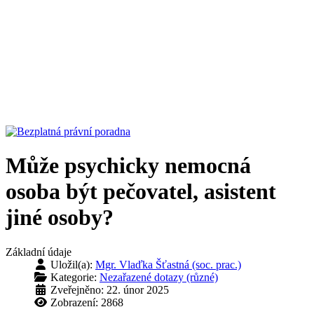
Může psychicky nemocná
osoba být pečovatel, asistent
jiné osoby?
Základní údaje
Uložil(a):
Mgr. Vlaďka Šťastná (soc. prac.)
Kategorie:
Nezařazené dotazy (různé)
Zveřejněno: 22. únor 2025
Zobrazení: 2868