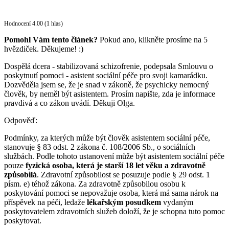
Hodnocení 4.00 (1 hlas)
Pomohl Vám tento článek?
Pokud ano, klikněte prosíme na 5
hvězdiček. Děkujeme! :)
Dospělá dcera - stabilizovaná schizofrenie, podepsala Smlouvu o
poskytnutí pomoci - asistent sociální péče pro svoji kamarádku.
Dozvěděla jsem se, že je snad v zákoně, že psychicky nemocný
člověk, by neměl být asistentem. Prosím napište, zda je informace
pravdivá a co zákon uvádí. Děkuji Olga.
Odpověď:
Podmínky, za kterých může být člověk asistentem sociální péče,
stanovuje § 83 odst. 2 zákona č. 108/2006 Sb., o sociálních
službách. Podle tohoto ustanovení může být asistentem sociální péče
pouze
fyzická osoba, která je starší 18 let věku a zdravotně
způsobilá
. Zdravotní způsobilost se posuzuje podle § 29 odst. 1
písm. e) téhož zákona. Za zdravotně způsobilou osobu k
poskytování pomoci se nepovažuje osoba, která má sama nárok na
příspěvek na péči, ledaže
lékařským posudkem
vydaným
poskytovatelem zdravotních služeb doloží, že je schopna tuto pomoc
poskytovat.