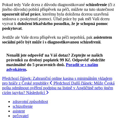
Pokud tedy Vaše dcera z důvodu diagnostikované
schizofrenie
(či z
jiného důvodu) pobírá příspěvek na péči, můžete na tuto skutečnost
upozornit úřad práce
, kterému byla doložena dcerou uzavřená
smlouva o poskytnutí pomoci. Úřad práce by pak měl Vaši dceru
vyzvat k
doložení lékařského posudku, že je schopná pomoc
poskytovat
.
Jestliže ale Vaše dcera příspěvek na péči nepobírá, pak
asistentem
sociální péče být může i s diagnostikovanou schizofrenií
.
Nenašli jste odpověď na Váš dotaz? Zeptejte se našich
právníků za drobný poplatek 99 Kč.
Odpověď obdržíte
maximálně do 5 pracovních dnů
.
Poradit se s naším
advokátem
.
Předchozí článek: Zahraniční online kasina s minimálním vkladem
pro hráče z České republiky
Předchozí
Další článek: Může Česká
pošta odmítnout ověření podpisu na listině v Angličtině nebo jiném
cizím jazyku?
Následující
zdravotní způsobilost
schizofrenie
asistent
pečovatel