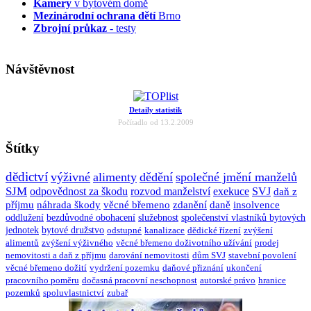
Kamery
v bytovém domě
Mezinárodní ochrana dětí
Brno
Zbrojní průkaz
- testy
Návštěvnost
Detaily statistik
Počítadlo od 13.2.2009
Štítky
dědictví
výživné
alimenty
dědění
společné jmění manželů
SJM
odpovědnost za škodu
rozvod manželství
exekuce
SVJ
daň z
příjmu
náhrada škody
věcné břemeno
zdanění
daně
insolvence
oddlužení
bezdůvodné obohacení
služebnost
společenství vlastníků bytových
jednotek
bytové družstvo
odstupné
kanalizace
dědické řízení
zvýšení
alimentů
zvýšení výživného
věcné břemeno doživotního užívání
prodej
nemovitosti a daň z příjmu
darování nemovitosti
dům SVJ
stavební povolení
věcné břemeno dožití
vydržení pozemku
daňové přiznání
ukončení
pracovního poměru
dočasná pracovní neschopnost
autorské právo
hranice
pozemků
spoluvlastnictví
zubař