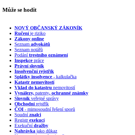
Může se hodit
NOVÝ OBČANSKÝ ZÁKONÍK
Ručení
je riziko
Zákony online
Seznam
advokátů
Seznam notářů
Podání
trestního oznámení
Inspekce
práce
Právní slovník
Insolvenční
rejstřík
Splátky insolvence
- kalkulačka
Katastr nemovitostí
Vklad do katastru
nemovitostí
Vynálezy,
patenty
, ochranné známky
Slovník
veřejné správy
Obchodní
rejstřík
ČOI
- mimosoudní řešení sporů
Soudní
znalci
Registr
exekucí
Exekuční
dražby
Nahrávka
jako důkaz