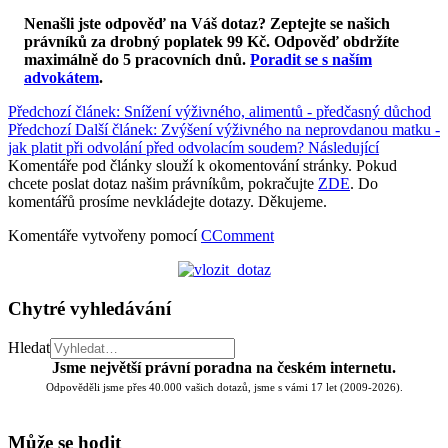
Nenašli jste odpověď na Váš dotaz? Zeptejte se našich
právníků za drobný poplatek 99 Kč.
Odpověď obdržíte
maximálně do 5 pracovních dnů
.
Poradit se s naším
advokátem
.
Předchozí článek: Snížení výživného, alimentů - předčasný důchod
Předchozí
Další článek: Zvýšení výživného na neprovdanou matku -
jak platit při odvolání před odvolacím soudem?
Následující
Komentáře pod články slouží k okomentování stránky. Pokud
chcete poslat dotaz našim právníkům, pokračujte
ZDE
. Do
komentářů prosíme nevkládejte dotazy. Děkujeme.
Komentáře vytvořeny pomocí
CComment
Chytré vyhledávání
Hledat
Jsme největší právní poradna na českém internetu.
Odpověděli jsme přes 40.000 vašich dotazů, jsme s vámi 17 let (2009-2026).
Může se hodit