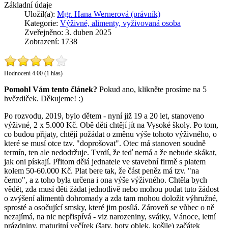
Základní údaje
Uložil(a):
Mgr. Hana Wernerová (právník)
Kategorie:
Výživné, alimenty, vyživovaná osoba
Zveřejněno: 3. duben 2025
Zobrazení: 1738
Hodnocení 4.00 (1 hlas)
Pomohl Vám tento článek?
Pokud ano, klikněte prosíme na 5
hvězdiček. Děkujeme! :)
Po rozvodu, 2019, bylo dětem - nyní již 19 a 20 let, stanoveno
výživné, 2 x 5.000 Kč. Obě děti chtějí jít na Vysoké školy. Po tom,
co budou přijaty, chtějí požádat o změnu výše tohoto výživného, o
které se musí otce tzv. "doprošovat". Otec má stanoven soudně
termín, ten ale nedodržuje. Tvrdí, že teď nemá a že nebude skákat,
jak oni pískají. Přitom dělá jednatele ve stavební firmě s platem
kolem 50-60.000 Kč. Plat bere tak, že část peněz má tzv. "na
černo", a z toho byla určena i ona výše výživného. Chtěla bych
vědět, zda musí děti žádat jednotlivě nebo mohou podat tuto žádost
o zvýšení alimentů dohromady a zda tam mohou doložit výhružné,
sprosté a osočující smsky, které jim posílá. Zároveň se vůbec o ně
nezajímá, na nic nepřispívá - viz narozeniny, svátky, Vánoce, letní
prázdniny, maturitní večírek (šaty, boty oblek, košile) začátek