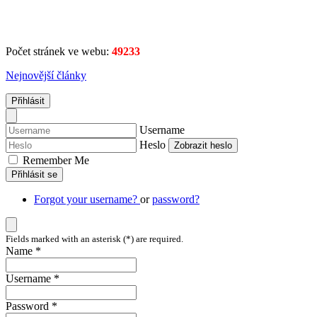
Počet stránek ve webu:
49233
Nejnovější články
Přihlásit
Username
Heslo
Zobrazit heslo
Remember Me
Přihlásit se
Forgot your username?
or
password?
Fields marked with an asterisk (*) are required.
Name *
Username *
Password *