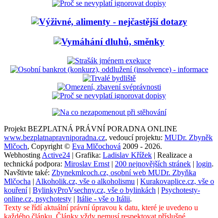
Projekt BEZPLATNÁ PRÁVNÍ PORADNA ONLINE
www.bezplatnapravniporadna.cz
, vedoucí projektu:
MUDr. Zbyněk
Mlčoch
, Copyright ©
Eva Mlčochová
2009 - 2026.
Webhosting
Active24
| Grafika:
Ladislav Křížek
| Realizace a
technická podpora:
Miroslav Ernst
|
200 nejnovějších stránek
|
login
.
Navštivte také:
Zbynekmlcoch.cz, osobní web MUDr. Zbyňka
Mlčocha
|
Alkoholik.cz, vše o alkoholismu
|
Kurakovaplice.cz, vše o
kouření
|
BylinkyProVsechny.cz, vše o bylinkách
|
Psychotesty-
online.cz, psychotesty
|
Itálie - vše o Itálii
.
Texty se řídí aktuální právní úpravou k datu, které je uvedeno u
každého článku. Články vždy nemusí respektovat příslušné