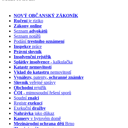
NOVÝ OBČANSKÝ ZÁKONÍK
Ručení
je riziko
Zákony online
Seznam
advokátů
Seznam notářů
Podání
trestního oznámení
Inspekce
práce
Právní slovník
Insolvenční
rejstřík
Splátky insolvence
- kalkulačka
Katastr nemovitostí
Vklad do katastru
nemovitostí
Vynálezy,
patenty
, ochranné známky
Slovník
veřejné správy
Obchodní
rejstřík
ČOI
- mimosoudní řešení sporů
Soudní
znalci
Registr
exekucí
Exekuční
dražby
Nahrávka
jako důkaz
Kamery
v bytovém domě
Mezinárodní ochrana dětí
Brno