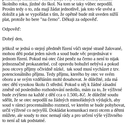
školního roku, jízdné do škol. Na tom se taky vůbec nepodílí.
Prosím tedy o to, zda mají žádat jednotlivě, jak toto vše uvést a
doložit a jak se vypořádat s tím, že opětně bude mít uveden nižší
plat, protože ho bere "na černo". Děkuji za odpověď.
Odpověď:
Dobrý den,
jelikož se jedná o stejný předmět řízení vůči stejné straně žalované,
mohou děti podat jeden návrh a soud bude věc projednávat v
jednom řízení. Pokud má otec část peněz na černo a není to nijak
jednoznačně prokazatelné, což opravdu bohužel nebývá a pokud
jsou otcovy příjmy očividně nízké, tak soud musí vycházet z tzv.
potencionálního příjmu. Tedy příjmu, kterého by otec ve svém
oboru a se svým vzděláním mohl dosahovat. Je důležité, zda má
otec dětí vysokou školu či střední. Pokud u něj k žádné zásadní
změně od posledního rozhodování nedošlo, mám za to, že výživné
bude zvýšeno na každé z dětí cca o 1.500,-Kč. Je důležité soudu
sdělit, že se otec nepodílí na žádných mimořádných výdajích, aby
soud v rámci procentuálního rozmezí, ve kterém se bude pohybovat,
určil výživné co nejvyšší. Dokládat komunikaci mezi otcem a dětmi
můžete, ale soudy to moc nemají rády a pro určení výše výživného
to není až tak podstatné.