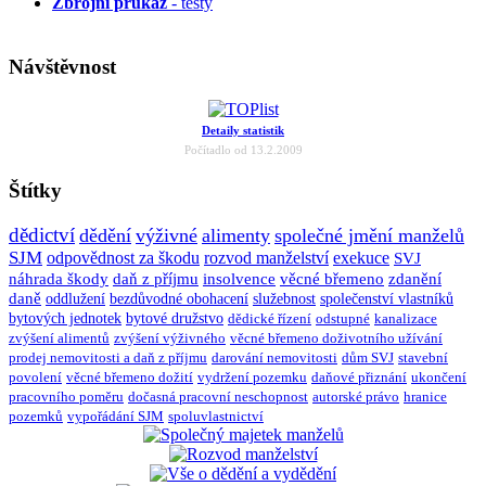
Zbrojní průkaz
- testy
Návštěvnost
Detaily statistik
Počítadlo od 13.2.2009
Štítky
dědictví
dědění
výživné
alimenty
společné jmění manželů
SJM
odpovědnost za škodu
rozvod manželství
exekuce
SVJ
náhrada škody
daň z příjmu
insolvence
věcné břemeno
zdanění
daně
oddlužení
bezdůvodné obohacení
služebnost
společenství vlastníků
bytových jednotek
bytové družstvo
dědické řízení
odstupné
kanalizace
zvýšení alimentů
zvýšení výživného
věcné břemeno doživotního užívání
prodej nemovitosti a daň z příjmu
darování nemovitosti
dům SVJ
stavební
povolení
věcné břemeno dožití
vydržení pozemku
daňové přiznání
ukončení
pracovního poměru
dočasná pracovní neschopnost
autorské právo
hranice
pozemků
vypořádání SJM
spoluvlastnictví