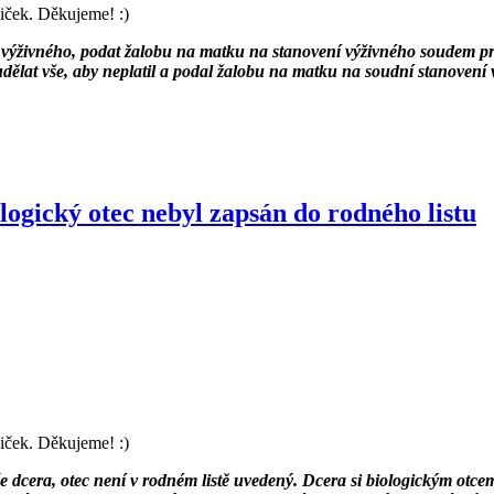
iček. Děkujeme! :)
í výživného, podat žalobu na matku na stanovení výživného soudem pro z
í udělat vše, aby neplatil a podal žalobu na matku na soudní stanovení 
iologický otec nebyl zapsán do rodného listu
iček. Děkujeme! :)
še dcera, otec není v rodném listě uvedený. Dcera si biologickým otce