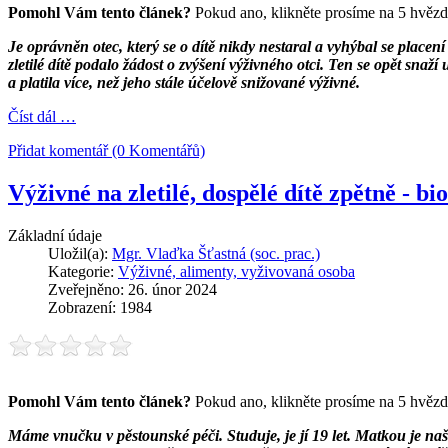
Pomohl Vám tento článek?
Pokud ano, klikněte prosíme na 5 hvězd
Je oprávněn otec, který se o dítě nikdy nestaral a vyhýbal se placen
zletilé dítě podalo žádost o zvýšení výživného otci. Ten se opět snaž
a platila více, než jeho stále účelově snižované výživné.
Číst dál …
Přidat komentář (0 Komentářů)
Výživné na zletilé, dospělé dítě zpětně - b
Základní údaje
Uložil(a):
Mgr. Vlaďka Šťastná (soc. prac.)
Kategorie:
Výživné, alimenty, vyživovaná osoba
Zveřejněno: 26. únor 2024
Zobrazení: 1984
Pomohl Vám tento článek?
Pokud ano, klikněte prosíme na 5 hvězd
Máme vnučku v pěstounské péči. Studuje, je jí 19 let. Matkou je na