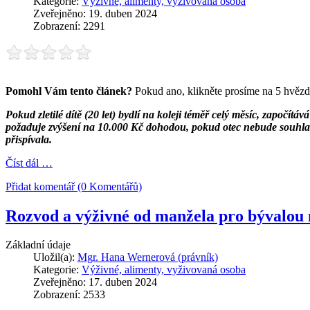
Kategorie:
Výživné, alimenty, vyživovaná osoba
Zveřejněno: 19. duben 2024
Zobrazení: 2291
Pomohl Vám tento článek?
Pokud ano, klikněte prosíme na 5 hvězd
Pokud zletilé dítě (20 let) bydlí na koleji téměř celý měsíc, započít
požaduje zvýšení na 10.000 Kč dohodou, pokud otec nebude souhlasit
přispívala.
Číst dál …
Přidat komentář (0 Komentářů)
Rozvod a výživné od manžela pro bývalo
Základní údaje
Uložil(a):
Mgr. Hana Wernerová (právník)
Kategorie:
Výživné, alimenty, vyživovaná osoba
Zveřejněno: 17. duben 2024
Zobrazení: 2533