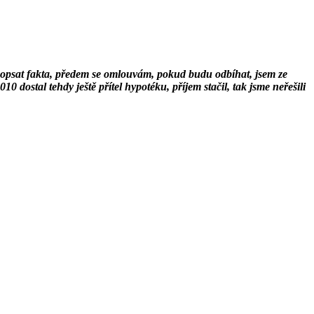
m popsat fakta, předem se omlouvám, pokud budu odbíhat, jsem ze
stal tehdy ještě přítel hypotéku, příjem stačil, tak jsme neřešili