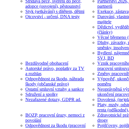
Střídavá péče, svěření do péče,
Partnerství 2026,
adopce (osvojení), pěstounství
partnerů
Styk (setkávání) s dítětem, dětmi
Exekuce, zástava
Otcovství - určení, DNA testy
Darování, vlastni
majitele
Dědictví, vydědě
(články)
Věcné břemeno (
Dluhy, závazky, 
směnky, insolven
Bydlení, nájemné
SVJ, BD
Bezdůvodné obohacení
Vznik pracovníh
Autorské právo, poplatky za TV
pracovní smlouv
a rozhlas
Změny pracovní
Odpovědnost za škodu, náhrada
Výpověď, ukonče
škody (občanské právo)
poměru
Ostatní smluvní vztahy a sankce
Neoprávněná výp
Sdružení a spolky
ukončení pracov
Nezařazené dotazy, GDPR ad.
Dovolená, (ne)pl
Platy, mzdy, odst
renta (odškodné),
BOZP, pracovní úrazy, nemoci z
Zdravotnické prá
povolání
drogy
Odpovědnost za škodu (pracovní
Pojišťovny, pojiš