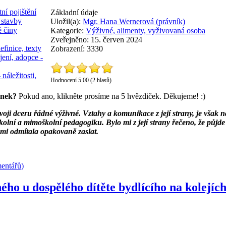
ní pojištění
Základní údaje
 stavby
Uložil(a):
Mgr. Hana Wernerová (právník)
é činy
Kategorie:
Výživné, alimenty, vyživovaná osoba
Zveřejněno: 15. červen 2024
efinice, texty
Zobrazení: 3330
jení, adopce -
 náležitosti,
Hodnocení 5.00 (2 hlasů)
ánek?
Pokud ano, klikněte prosíme na 5 hvězdiček. Děkujeme! :)
oji dceru řádné výživné. Vztahy a komunikace z její strany, je však na
kolní a mimoškolní pedagogiku. Bylo mi z její strany řečeno, že půjde
 mi odmítala opakovaně zaslat.
entářů)
ého u dospělého dítěte bydlícího na kolejích