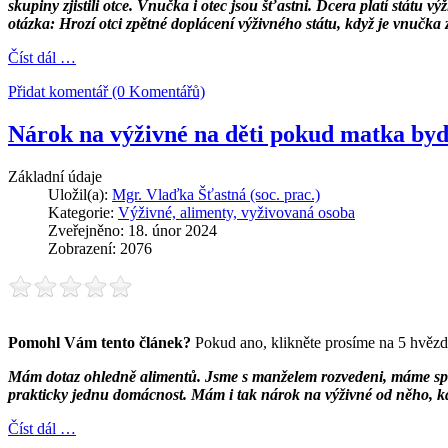
skupiny zjistili otce. Vnučka i otec jsou šťastni. Dcera platí stát
otázka: Hrozí otci zpětné doplácení výživného státu, když je vnučka 
Číst dál …
Přidat komentář (0 Komentářů)
Nárok na výživné na děti pokud matka bydlí
Základní údaje
Uložil(a):
Mgr. Vlaďka Šťastná (soc. prac.)
Kategorie:
Výživné, alimenty, vyživovaná osoba
Zveřejněno: 18. únor 2024
Zobrazení: 2076
Pomohl Vám tento článek?
Pokud ano, klikněte prosíme na 5 hvězd
Mám dotaz ohledně alimentů. Jsme s manželem rozvedeni, máme spolu 
prakticky jednu domácnost. Mám i tak nárok na výživné od něho, kd
Číst dál …