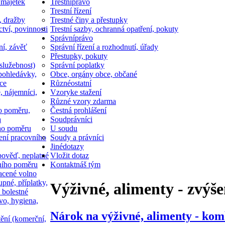
 majetek
Trestní
právo
Trestní řízení
, dražby
Trestné činy a přestupky
ctví, povinnosti
Trestní sazby, ochranná opatření, pokuty
Správní
právo
ní, závěť
Správní řízení a rozhodnutí, úřady
Přestupky, pokuty
služebnost)
Správní poplatky
pohledávky,
Obce, orgány obce, občané
ce
Různé
ostatní
, nájemníci,
Vzory
ke stažení
Různé vzory zdarma
o poměru,
Čestná prohlášení
a
Soud
právníci
ho poměru
U soudu
ní pracovního
Soudy a právníci
Jiné
dotazy
ověď, neplatné
Vložit dotaz
ního poměru
Kontakt
náš tým
acené volno
upné, příplatky,
Výživné, alimenty - zvýšen
 bolestné
vo, hygiena,
Nárok na výživné, alimenty - k
tění (komerční,