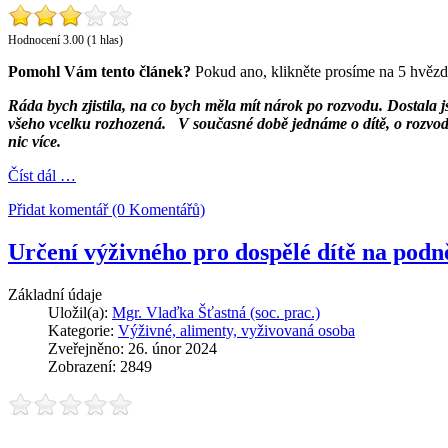
Hodnocení 3.00 (1 hlas)
Pomohl Vám tento článek?
Pokud ano, klikněte prosíme na 5 hvězd
Ráda bych zjistila, na co bych měla mít nárok po rozvodu. Dostala 
všeho vcelku rozhozená. V současné době jednáme o dítě, o rozvod j
nic více.
Číst dál …
Přidat komentář (0 Komentářů)
Určení výživného pro dospělé dítě na podnět
Základní údaje
Uložil(a):
Mgr. Vlaďka Šťastná (soc. prac.)
Kategorie:
Výživné, alimenty, vyživovaná osoba
Zveřejněno: 26. únor 2024
Zobrazení: 2849