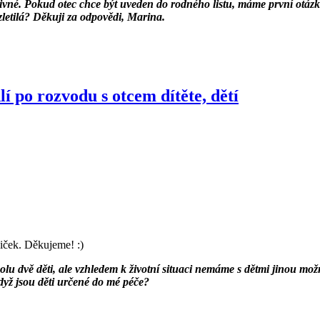
u výživné. Pokud otec chce být uveden do rodného listu, máme první o
zletilá? Děkuji za odpovědi, Marina.
 po rozvodu s otcem dítěte, dětí
iček. Děkujeme! :)
dvě děti, ale vzhledem k životní situaci nemáme s dětmi jinou možno
yž jsou děti určené do mé péče?