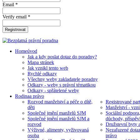
Email *
Verify email *
Registrovat
Home
úvod
Jak a kdy poslat dotaz do poradny?
Mapa stránek
Jak vznikl tento web
Rychlé odkazy
Všechny weby zakladatele poradny
Odkazy - weby s právní tématikou
Odkazy - spřátelené weby
Rodina
a právo
Rozvod manželství a péče o dítě,
Registrované part
děti
Manželství - vzni
Společné jmění manželů SJM
Sociální podpora
Společné jmění manželů SJM a
důchody, příspěv
rozvod
Družstevní byty 
Výživné, alimenty, vyživovaná
Nezařazené dotaz
osoba
právo