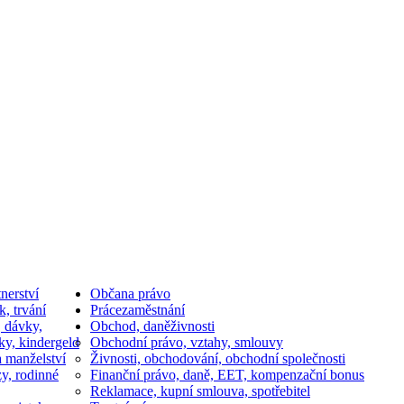
nerství
Občan
a právo
k, trvání
Práce
zaměstnání
, dávky,
Obchod, daně
živnosti
ky, kindergeld
Obchodní právo, vztahy, smlouvy
a manželství
Živnosti, obchodování, obchodní společnosti
y, rodinné
Finanční právo, daně, EET, kompenzační bonus
Reklamace, kupní smlouva, spotřebitel