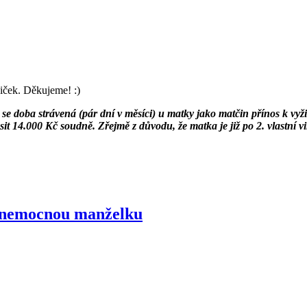
iček. Děkujeme! :)
ává se doba strávená (pár dní v měsíci) u matky jako matčin přínos k v
 14.000 Kč soudně. Zřejmě z důvodu, že matka je již po 2. vlastní v
u nemocnou manželku