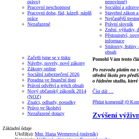
právo)
nepovinné)
Pracovní neschopnost
Sociální a zdravot
Pracovní doba, řád, kázeň, náplň
Stavební zákon a
práce
Nejčastější trestn
Nezařazené
Právní slovník
Znění, výňatky, d
Pěstounství, osvo
informace
Smlouvy, listiny -
obsah
Začetli jsme se v tisku
Pomohl Vám tento čl
Návrhy, novely, nové zákony
Zákony online
Po rozvodu platím na sv
Sociální zabezpečení 2026
střední školu pro předš
Poradna ve finanční tísni
o řádném studiu, které
Právní odvětví a jejich obsah
Nový občanský zákoník 2014
Číst dál …
(NOZ)
Přidat komentář (0 Kom
Znalci, odhady, posudky
Právo ve školství
Nezařazené dotazy
Zvýšení výživn
Základní údaje
Uložil(a):
Mgr. Hana Wernerová (právník)