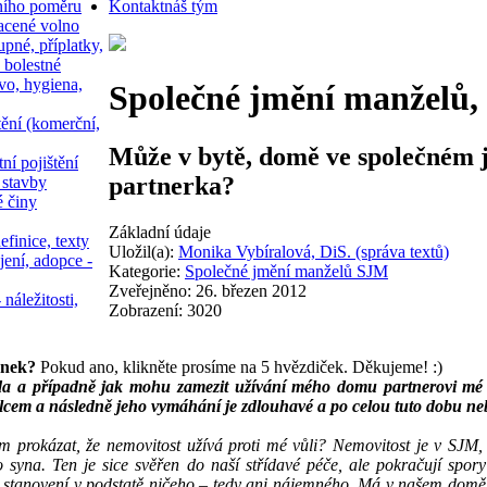
ního poměru
Kontakt
náš tým
acené volno
upné, příplatky,
 bolestné
vo, hygiena,
Společné jmění manželů
tění (komerční,
Může v bytě, domě ve společném 
ní pojištění
partnerka?
 stavby
é činy
Základní údaje
efinice, texty
Uložil(a):
Monika Vybíralová, DiS. (správa textů)
jení, adopce -
Kategorie:
Společné jmění manželů SJM
Zveřejněno: 26. březen 2012
 náležitosti,
Zobrazení: 3020
ánek?
Pokud ano, klikněte prosíme na 5 hvězdiček. Děkujeme! :)
da a případně jak mohu zamezit užívání mého domu partnerovi mé 
lcem a následně jeho vymáhání je zdlouhavé a po celou tuto dobu ne
 prokázat, že nemovitost užívá proti mé vůli? Nemovitost je v SJM, s
 syna. Ten je sice svěřen do naší střídavé péče, ale pokračují spor
 stanovení v podstatě ničeho – tedy ani nájemného. Má v našem domě