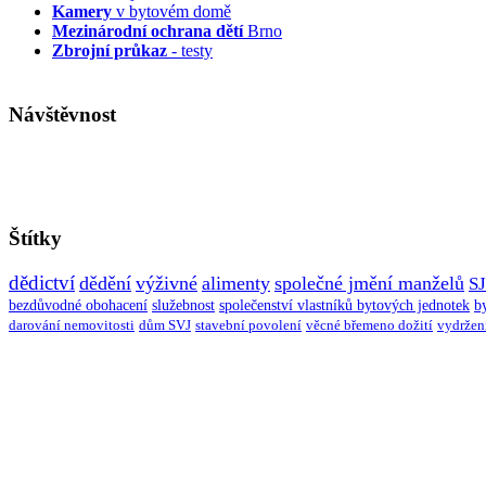
Kamery
v bytovém domě
Mezinárodní ochrana dětí
Brno
Zbrojní průkaz
- testy
Návštěvnost
Štítky
dědictví
dědění
výživné
alimenty
společné jmění manželů
S
bezdůvodné obohacení
služebnost
společenství vlastníků bytových jednotek
b
darování nemovitosti
dům SVJ
stavební povolení
věcné břemeno dožití
vydržen