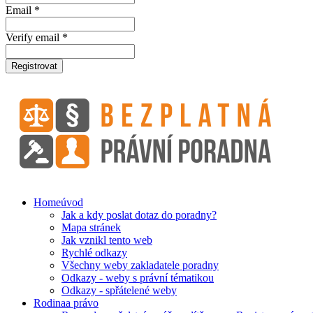
Email *
Verify email *
Registrovat
Home
úvod
Jak a kdy poslat dotaz do poradny?
Mapa stránek
Jak vznikl tento web
Rychlé odkazy
Všechny weby zakladatele poradny
Odkazy - weby s právní tématikou
Odkazy - spřátelené weby
Rodina
a právo