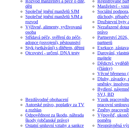
Rozvod manželství a péče o dítě,
Registrované part
děti
Manželství - vzni
Společné jmění manželů SJM
Sociální podpora
Společné jmění manželů SJM a
důchody, příspěv
rozvod
Družstevní byty 
Výživné, alimenty, vyživovaná
Nezařazené dotaz
osoba
právo
Střídavá péče, svěření do péče,
Partnerství 2026,
adopce (osvojení), pěstounství
partnerů
Styk (setkávání) s dítětem, dětmi
Exekuce, zástava
Otcovství - určení, DNA testy
Darování, vlastni
majitele
Dědictví, vydědě
(články)
Věcné břemeno (
Dluhy, závazky, 
směnky, insolven
Bydlení, nájemné
SVJ, BD
Bezdůvodné obohacení
Vznik pracovníh
Autorské právo, poplatky za TV
pracovní smlouv
a rozhlas
Změny pracovní
Odpovědnost za škodu, náhrada
Výpověď, ukonče
škody (občanské právo)
poměru
Ostatní smluvní vztahy a sankce
Neoprávněná výp