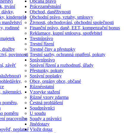
nerství
Občan
a právo
k, trvání
Práce
zaměstnání
, dávky,
Obchod, daně
živnosti
ky, kindergeld
Obchodní právo, vztahy, smlouvy
a manželství
Živnosti, obchodování, obchodní společnosti
y, rodinné
Finanční právo, daně, EET, kompenzační bonus
Reklamace, kupní smlouva, spotřebitel
 majetek
Trestní
právo
Trestní řízení
, dražby
Trestné činy a přestupky
ctví, povinnosti
Trestní sazby, ochranná opatření, pokuty
Správní
právo
ní, závěť
Správní řízení a rozhodnutí, úřady
Přestupky, pokuty
služebnost)
Správní poplatky
pohledávky,
Obce, orgány obce, občané
ce
Různé
ostatní
, nájemníci,
Vzory
ke stažení
Různé vzory zdarma
o poměru,
Čestná prohlášení
a
Soud
právníci
ho poměru
U soudu
ní pracovního
Soudy a právníci
Jiné
dotazy
ověď, neplatné
Vložit dotaz