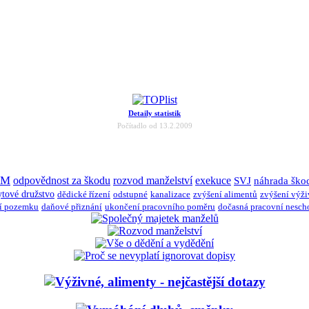
Detaily statistik
Počítadlo od 13.2.2009
JM
odpovědnost za škodu
rozvod manželství
exekuce
SVJ
náhrada ško
ytové družstvo
dědické řízení
odstupné
kanalizace
zvýšení alimentů
zvýšení výž
í pozemku
daňové přiznání
ukončení pracovního poměru
dočasná pracovní nesch