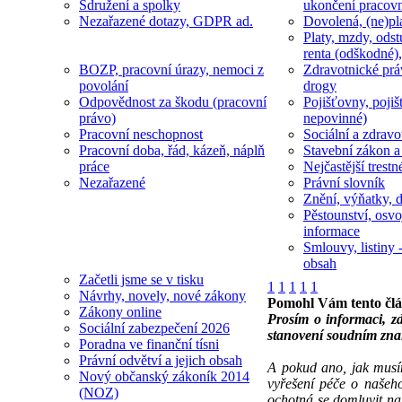
Sdružení a spolky
ukončení pracov
Nezařazené dotazy, GDPR ad.
Dovolená, (ne)pl
Platy, mzdy, odst
renta (odškodné),
BOZP, pracovní úrazy, nemoci z
Zdravotnické prá
povolání
drogy
Odpovědnost za škodu (pracovní
Pojišťovny, pojiš
právo)
nepovinné)
Pracovní neschopnost
Sociální a zdravot
Pracovní doba, řád, kázeň, náplň
Stavební zákon a
práce
Nejčastější trestn
Nezařazené
Právní slovník
Znění, výňatky, d
Pěstounství, osvo
informace
Smlouvy, listiny -
obsah
Začetli jsme se v tisku
1
1
1
1
1
Návrhy, novely, nové zákony
Pomohl Vám tento čl
Zákony online
Prosím o informaci, z
Sociální zabezpečení 2026
stanovení soudním zna
Poradna ve finanční tísni
Právní odvětví a jejich obsah
A pokud ano, jak musím
Nový občanský zákoník 2014
vyřešení péče o našeho
(NOZ)
ochotná se domluvit na