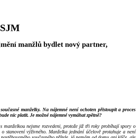
, SJM
jmění manžlů bydlet nový partner,
současné manželky. Na nájemné není ochoten přistoupit a proces
bude nic platit. Je možné nájemné vymáhat zpětně?
 manželkou nejsme rozvedeni, protože již tři roky probíhají spory o
y o stanovení výživného. Manželka jednání účelově protahuje a není
 nastěhovaného současného přítele, já nemám od domu ani klíče, ale