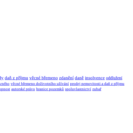
dy
daň z příjmu
věcné břemeno
zdanění
daně
insolvence
oddlužení
ivného
věcné břemeno doživotního užívání
prodej nemovitosti a daň z příjmu
opnost
autorské právo
hranice pozemků
spoluvlastnictví
zubař