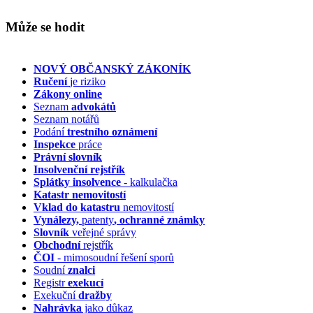
Může se hodit
NOVÝ OBČANSKÝ ZÁKONÍK
Ručení
je riziko
Zákony online
Seznam
advokátů
Seznam notářů
Podání
trestního oznámení
Inspekce
práce
Právní slovník
Insolvenční
rejstřík
Splátky insolvence
- kalkulačka
Katastr nemovitostí
Vklad do katastru
nemovitostí
Vynálezy,
patenty
, ochranné známky
Slovník
veřejné správy
Obchodní
rejstřík
ČOI
- mimosoudní řešení sporů
Soudní
znalci
Registr
exekucí
Exekuční
dražby
Nahrávka
jako důkaz