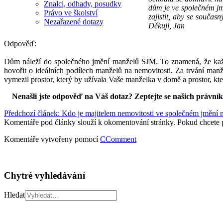
Znalci, odhady, posudky
dům je ve společném j
Právo ve školství
zajistit, aby se souča
Nezařazené dotazy
Děkuji, Jan
Odpověď:
Dům náleží do společného jmění manželů SJM. To znamená, že každ
hovořit o ideálních podílech manželů na nemovitosti. Za trvání man
vymezil prostor, který by užívala Vaše manželka v domě a prostor, k
Nenašli jste odpověď na Váš dotaz? Zeptejte se našich právní
Předchozí článek: Kdo je majitelem nemovitosti ve společném jměn
Komentáře pod články slouží k okomentování stránky. Pokud chcete 
Komentáře vytvořeny pomocí
CComment
Chytré vyhledávání
Hledat