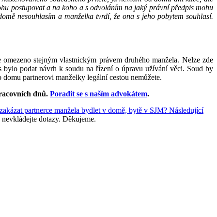
hu postupovat a na koho a s odvoláním na jaký právní předpis mohu
 domě nesouhlasím a manželka tvrdí, že ona s jeho pobytem souhlasí.
je omezeno stejným vlastnickým právem druhého manžela. Nelze zde
s bylo podat návrh k soudu na řízení o úpravu užívání věci. Soud by
do domu partnerovi manželky legální cestou nemůžete.
racovních dnů
.
Poradit se s naším advokátem
.
zakázat partnerce manžela bydlet v domě, bytě v SJM?
Následující
 nevkládejte dotazy. Děkujeme.