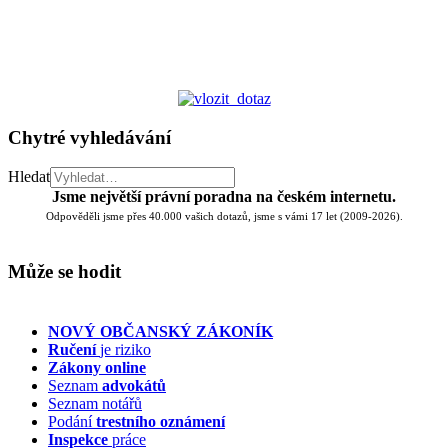
Chytré vyhledávání
Hledat
Jsme největší právní poradna na českém internetu.
Odpověděli jsme přes 40.000 vašich dotazů, jsme s vámi 17 let (2009-2026).
Může se hodit
NOVÝ OBČANSKÝ ZÁKONÍK
Ručení
je riziko
Zákony online
Seznam
advokátů
Seznam notářů
Podání
trestního oznámení
Inspekce
práce