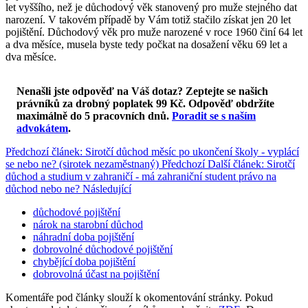
let vyššího, než je důchodový věk stanovený pro muže stejného dat
narození. V takovém případě by Vám totiž stačilo získat jen 20 let
pojištění. Důchodový věk pro muže narozené v roce 1960 činí 64 let
a dva měsíce, musela byste tedy počkat na dosažení věku 69 let a
dva měsíce.
Nenašli jste odpověď na Váš dotaz? Zeptejte se našich
právníků za drobný poplatek 99 Kč.
Odpověď obdržíte
maximálně do 5 pracovních dnů
.
Poradit se s naším
advokátem
.
Předchozí článek: Sirotčí důchod měsíc po ukončení školy - vyplácí
se nebo ne? (sirotek nezaměstnaný)
Předchozí
Další článek: Sirotčí
důchod a studium v zahraničí - má zahraniční student právo na
důchod nebo ne?
Následující
důchodové pojištění
nárok na starobní důchod
náhradní doba pojištění
dobrovolné důchodové pojištění
chybějící doba pojištění
dobrovolná účast na pojištění
Komentáře pod články slouží k okomentování stránky. Pokud