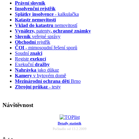
Právní slovník
Insolvenční
rejstřík
Splátky insolvence
- kalkulačka
Katastr nemovitostí
Vklad do katastru
nemovitostí
Vynálezy,
patenty
, ochranné známky
Slovník
veřejné správy
Obchodní
rejstřík
ČOI
- mimosoudní řešení sporů
Soudní
znalci
Registr
exekucí
Exekuční
dražby
Nahrávka
jako důkaz
Kamery
v bytovém domě
Mezinárodní ochrana dětí
Brno
Zbrojní průkaz
- testy
Návštěvnost
Detaily statistik
Počítadlo od 13.2.2009