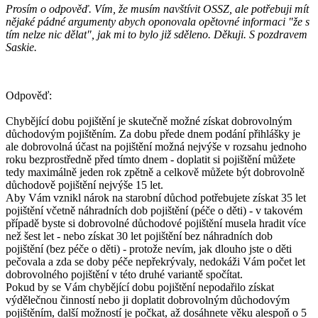
Prosím o odpověď. Vím, že musím navštívit OSSZ, ale potřebuji mít
nějaké pádné argumenty abych oponovala opětovné informaci "že s
tím nelze nic dělat", jak mi to bylo již sděleno. Děkuji. S pozdravem
Saskie.
Odpověď:
Chybějící dobu pojištění je skutečně možné získat dobrovolným
důchodovým pojištěním. Za dobu přede dnem podání přihlášky je
ale dobrovolná účast na pojištění možná nejvýše v rozsahu jednoho
roku bezprostředně před tímto dnem - doplatit si pojištění můžete
tedy maximálně jeden rok zpětně a celkově můžete být dobrovolně
důchodově pojištění nejvýše 15 let.
Aby Vám vznikl nárok na starobní důchod potřebujete získat 35 let
pojištění včetně náhradních dob pojištění (péče o děti) - v takovém
případě byste si dobrovolné důchodové pojištění musela hradit více
než šest let - nebo získat 30 let pojištění bez náhradních dob
pojištění (bez péče o děti) - protože nevím, jak dlouho jste o děti
pečovala a zda se doby péče nepřekrývaly, nedokáži Vám počet let
dobrovolného pojištění v této druhé variantě spočítat.
Pokud by se Vám chybějící dobu pojištění nepodařilo získat
výdělečnou činností nebo ji doplatit dobrovolným důchodovým
pojištěním, další možností je počkat, až dosáhnete věku alespoň o 5