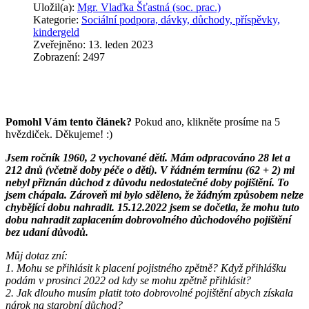
Uložil(a):
Mgr. Vlaďka Šťastná (soc. prac.)
Kategorie:
Sociální podpora, dávky, důchody, příspěvky,
kindergeld
Zveřejněno: 13. leden 2023
Zobrazení: 2497
Pomohl Vám tento článek?
Pokud ano, klikněte prosíme na 5
hvězdiček. Děkujeme! :)
Jsem ročník 1960, 2 vychované dětí. Mám odpracováno 28 let a
212 dnů (včetně doby péče o dětí). V řádném termínu (62 + 2) mi
nebyl přiznán důchod z důvodu nedostatečné doby pojištění. To
jsem chápala. Zároveň mi bylo sděleno, že žádným způsobem nelze
chybějící dobu nahradit. 15.12.2022 jsem se dočetla, že mohu tuto
dobu nahradit zaplacením dobrovolného důchodového pojištění
bez udaní důvodů.
Můj dotaz zní:
1. Mohu se přihlásit k placení pojistného zpětně? Když přihlášku
podám v prosinci 2022 od kdy se mohu zpětně přihlásit?
2. Jak dlouho musím platit toto dobrovolné pojištění abych získala
nárok na starobní důchod?