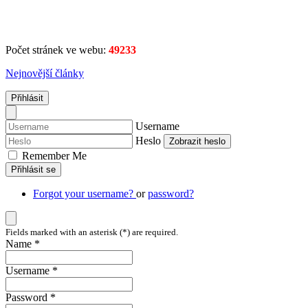
Počet stránek ve webu:
49233
Nejnovější články
Přihlásit
Username
Heslo
Zobrazit heslo
Remember Me
Přihlásit se
Forgot your username?
or
password?
Fields marked with an asterisk (*) are required.
Name *
Username *
Password *