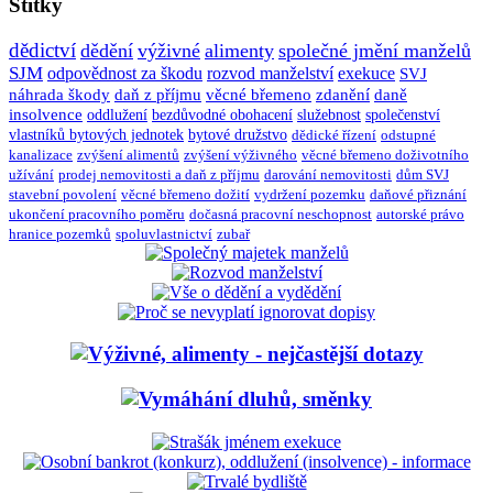
Štítky
dědictví
dědění
výživné
alimenty
společné jmění manželů
SJM
odpovědnost za škodu
rozvod manželství
exekuce
SVJ
náhrada škody
daň z příjmu
věcné břemeno
zdanění
daně
insolvence
oddlužení
bezdůvodné obohacení
služebnost
společenství
vlastníků bytových jednotek
bytové družstvo
dědické řízení
odstupné
kanalizace
zvýšení alimentů
zvýšení výživného
věcné břemeno doživotního
užívání
prodej nemovitosti a daň z příjmu
darování nemovitosti
dům SVJ
stavební povolení
věcné břemeno dožití
vydržení pozemku
daňové přiznání
ukončení pracovního poměru
dočasná pracovní neschopnost
autorské právo
hranice pozemků
spoluvlastnictví
zubař