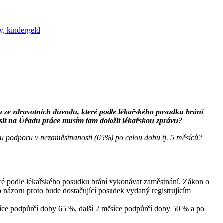
y, kindergeld
 ze zdravotních důvodů, které podle lékařského posudku brání
sit na Úřadu práce musím tam doložit lékařskou zprávu?
ou podporu v nezaměstnanosti (65%) po celou dobu tj. 5 měsíců?
eré podle lékařského posudku brání vykonávat zaměstnání. Zákon o
 názoru proto bude dostačující posudek vydaný registrujícím
síce podpůrčí doby 65 %, další 2 měsíce podpůrčí doby 50 % a po