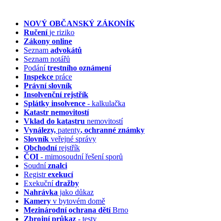
NOVÝ OBČANSKÝ ZÁKONÍK
Ručení
je riziko
Zákony online
Seznam
advokátů
Seznam notářů
Podání
trestního oznámení
Inspekce
práce
Právní slovník
Insolvenční
rejstřík
Splátky insolvence
- kalkulačka
Katastr nemovitostí
Vklad do katastru
nemovitostí
Vynálezy,
patenty
, ochranné známky
Slovník
veřejné správy
Obchodní
rejstřík
ČOI
- mimosoudní řešení sporů
Soudní
znalci
Registr
exekucí
Exekuční
dražby
Nahrávka
jako důkaz
Kamery
v bytovém domě
Mezinárodní ochrana dětí
Brno
Zbrojní průkaz
- testy