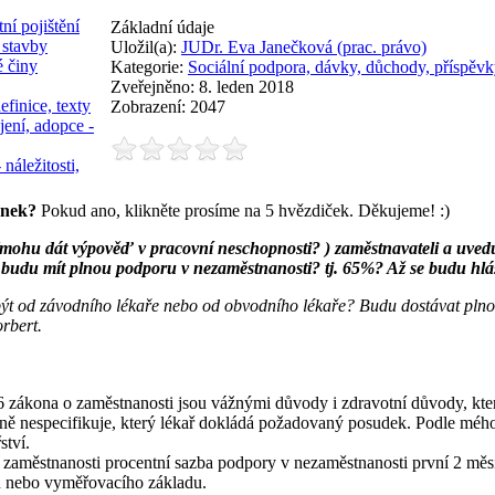
ní pojištění
Základní údaje
 stavby
Uložil(a):
JUDr. Eva Janečková (prac. právo)
é činy
Kategorie:
Sociální podpora, dávky, důchody, příspěvk
Zveřejněno: 8. leden 2018
efinice, texty
Zobrazení: 2047
jení, adopce -
 náležitosti,
ánek?
Pokud ano, klikněte prosíme na 5 hvězdiček. Děkujeme! :)
mohu dát výpověď v pracovní neschopnosti? ) zaměstnavateli a uvedu
 budu mít plnou podporu v nezaměstnanosti? tj. 65%? Až se budu hlá
ýt od závodního lékaře nebo od obvodního lékaře? Budu dostávat pln
rbert.
 6 zákona o zaměstnanosti jsou vážnými důvody i zdravotní důvody, kt
sně nespecifikuje, který lékař dokládá požadovaný posudek. Podle mého
ství.
o zaměstnanosti procentní sazba podpory v nezaměstnanosti první 2 mě
u nebo vyměřovacího základu.