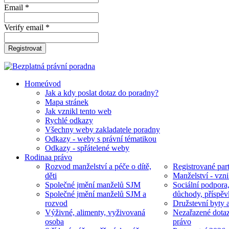
Email *
Verify email *
Registrovat
Home
úvod
Jak a kdy poslat dotaz do poradny?
Mapa stránek
Jak vznikl tento web
Rychlé odkazy
Všechny weby zakladatele poradny
Odkazy - weby s právní tématikou
Odkazy - spřátelené weby
Rodina
a právo
Rozvod manželství a péče o dítě,
Registrované part
děti
Manželství - vzni
Společné jmění manželů SJM
Sociální podpora
Společné jmění manželů SJM a
důchody, příspěv
rozvod
Družstevní byty 
Výživné, alimenty, vyživovaná
Nezařazené dotaz
osoba
právo