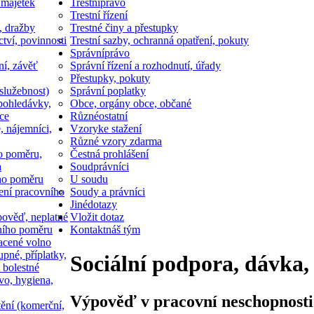
 majetek
Trestní
právo
Trestní řízení
, dražby
Trestné činy a přestupky
ctví, povinnosti
Trestní sazby, ochranná opatření, pokuty
Správní
právo
ní, závěť
Správní řízení a rozhodnutí, úřady
Přestupky, pokuty
služebnost)
Správní poplatky
pohledávky,
Obce, orgány obce, občané
ce
Různé
ostatní
, nájemníci,
Vzory
ke stažení
Různé vzory zdarma
o poměru,
Čestná prohlášení
a
Soud
právníci
ho poměru
U soudu
ní pracovního
Soudy a právníci
Jiné
dotazy
ověď, neplatné
Vložit dotaz
ního poměru
Kontakt
náš tým
acené volno
upné, příplatky,
Sociální podpora, dávka,
 bolestné
vo, hygiena,
Výpověď v pracovní neschopnosti
tění (komerční,