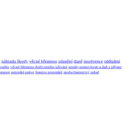
u
náhrada škody
věcné břemeno
zdanění
daně
insolvence
oddlužení
ivného
věcné břemeno doživotního užívání
prodej nemovitosti a daň z příjmu
opnost
autorské právo
hranice pozemků
spoluvlastnictví
zubař