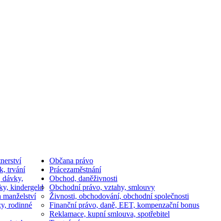
nerství
Občan
a právo
k, trvání
Práce
zaměstnání
, dávky,
Obchod, daně
živnosti
ky, kindergeld
Obchodní právo, vztahy, smlouvy
a manželství
Živnosti, obchodování, obchodní společnosti
y, rodinné
Finanční právo, daně, EET, kompenzační bonus
Reklamace, kupní smlouva, spotřebitel