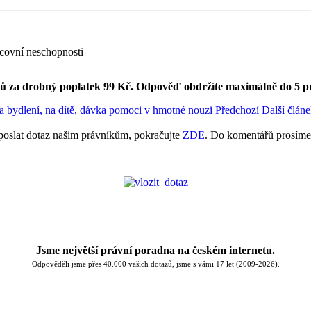
covní neschopnosti
ků za drobný poplatek 99 Kč.
Odpověď obdržíte maximálně do 5 p
na bydlení, na dítě, dávka pomoci v hmotné nouzi
Předchozí
Další člán
poslat dotaz našim právníkům, pokračujte
ZDE
. Do komentářů prosíme
Jsme největší právní poradna na českém internetu.
Odpověděli jsme přes 40.000 vašich dotazů, jsme s vámi 17 let (2009-2026).