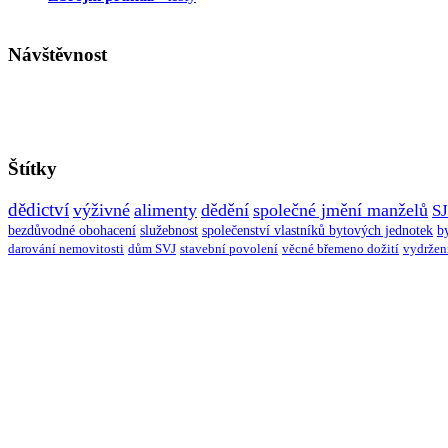
Návštěvnost
Štítky
dědictví
výživné
alimenty
dědění
společné jmění manželů
S
bezdůvodné obohacení
služebnost
společenství vlastníků bytových jednotek
b
darování nemovitosti
dům SVJ
stavební povolení
věcné břemeno dožití
vydržen