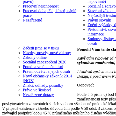
právo)
nepovinné)
Pracovní neschopnost
Sociální a zdravot
Pracovní doba, řád, kázeň, náplň
Stavební zákon a
práce
Nejčastější trestn
Nezařazené
Právní slovník
Znění, výňatky, d
Pěstounství, osvo
informace
Smlouvy, listiny -
obsah
Začetli jsme se v tisku
Pomohl Vám tento čl
Návrhy, novely, nové zákony
Zákony online
Když dám výpověď já (
Sociální zabezpečení 2026
vykonávat zaměstnání,
Poradna ve finanční tísni
Právní odvětví a jejich obsah
Lékařská zpráva musí b
Nový občanský zákoník 2014
Děkuji, s pozdravem No
(NOZ)
Odpověď:
Znalci, odhady, posudky
Právo ve školství
Podle § 5 písm. c) bod
Nezařazené dotazy
zaměstnanosti tedy pře
poskytovatelem zdravotních služeb v oboru všeobecné praktické lékař
V případě existence vážného důvodu činí podle § 50 odst. 3 zákona 
zbývající podpůrčí dobu 45 % průměrného měsíčního čistého výdělk