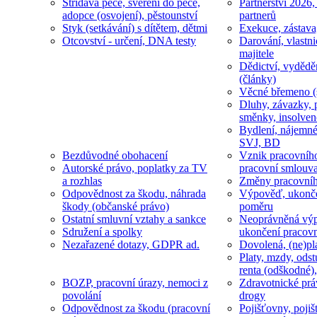
Střídavá péče, svěření do péče,
Partnerství 2026,
adopce (osvojení), pěstounství
partnerů
Styk (setkávání) s dítětem, dětmi
Exekuce, zástava
Otcovství - určení, DNA testy
Darování, vlastni
majitele
Dědictví, vydědě
(články)
Věcné břemeno (
Dluhy, závazky, 
směnky, insolven
Bydlení, nájemné
SVJ, BD
Bezdůvodné obohacení
Vznik pracovníh
Autorské právo, poplatky za TV
pracovní smlouv
a rozhlas
Změny pracovní
Odpovědnost za škodu, náhrada
Výpověď, ukonče
škody (občanské právo)
poměru
Ostatní smluvní vztahy a sankce
Neoprávněná výp
Sdružení a spolky
ukončení pracov
Nezařazené dotazy, GDPR ad.
Dovolená, (ne)pl
Platy, mzdy, odst
renta (odškodné),
BOZP, pracovní úrazy, nemoci z
Zdravotnické prá
povolání
drogy
Odpovědnost za škodu (pracovní
Pojišťovny, pojiš