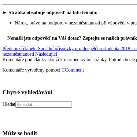
► Stránka obsahuje odpověď na tato témata:
Nárok, právo na podporu v nezaměstnanosti při výpovědi v pra
Nenašli jste odpověď na Váš dotaz? Zeptejte se našich právní
Předchozí článek: Sociální příspěvky pro dospělého studenta 2018 - 
nezaměstnanosti
Následující
Komentáře pod články slouží k okomentování stránky. Pokud chcete 
Komentáře vytvořeny pomocí
CComment
Chytré vyhledávání
Hledat
Může se hodit