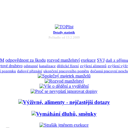
Detaily statistik
Počítadlo od 13.2.2009
JM
odpovědnost za škodu
rozvod manželství
exekuce
SVJ
daň z příjm
ytové družstvo
odstupné
kanalizace
dědické řízení
zvýšení alimentů
zvýšení výž
í pozemku
daňové přiznání
ukončení pracovního poměru
dočasná pracovní nesch