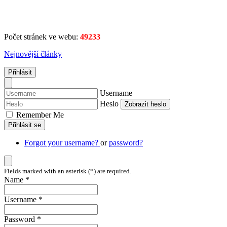
Počet stránek ve webu:
49233
Nejnovější články
Přihlásit
Username
Heslo
Zobrazit heslo
Remember Me
Přihlásit se
Forgot your username?
or
password?
Fields marked with an asterisk (*) are required.
Name *
Username *
Password *