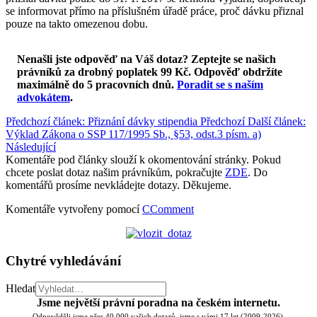
se informovat přímo na příslušném úřadě práce, proč dávku přiznal
pouze na takto omezenou dobu.
Nenašli jste odpověď na Váš dotaz? Zeptejte se našich
právníků za drobný poplatek 99 Kč.
Odpověď obdržíte
maximálně do 5 pracovních dnů
.
Poradit se s naším
advokátem
.
Předchozí článek: Přiznání dávky stipendia
Předchozí
Další článek:
Výklad Zákona o SSP 117/1995 Sb., §53, odst.3 písm. a)
Následující
Komentáře pod články slouží k okomentování stránky. Pokud
chcete poslat dotaz našim právníkům, pokračujte
ZDE
. Do
komentářů prosíme nevkládejte dotazy. Děkujeme.
Komentáře vytvořeny pomocí
CComment
Chytré vyhledávání
Hledat
Jsme největší právní poradna na českém internetu.
Odpověděli jsme přes 40.000 vašich dotazů, jsme s vámi 17 let (2009-2026).