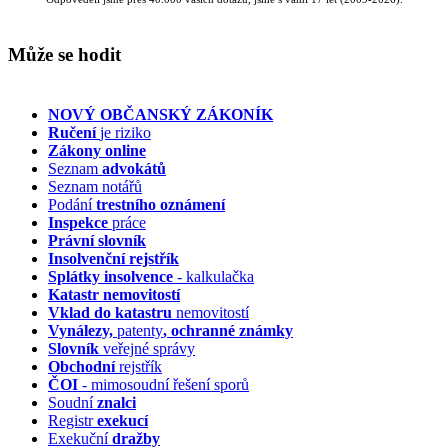
Může se hodit
NOVÝ OBČANSKÝ ZÁKONÍK
Ručení
je riziko
Zákony online
Seznam
advokátů
Seznam notářů
Podání
trestního oznámení
Inspekce
práce
Právní slovník
Insolvenční
rejstřík
Splátky insolvence
- kalkulačka
Katastr nemovitostí
Vklad do katastru
nemovitostí
Vynálezy,
patenty
, ochranné známky
Slovník
veřejné správy
Obchodní
rejstřík
ČOI
- mimosoudní řešení sporů
Soudní
znalci
Registr
exekucí
Exekuční
dražby