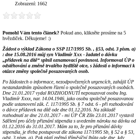
Zobrazení: 1662
Pomohl Vám tento článek?
Pokud ano, klikněte prosíme na 5
hvězdiček. Děkujeme! :)
Žádost o výklad Zákona o SSP 117/1995 Sb. , §53, odst. 3 písm. a)
: dne 15.08.2016 můj syn Vladimír Xxx - žadatel o dávku
„přídavek na dítě“ splnil oznamovací povinnost. Informoval ÚP o
odstěhování a změně trvalého bydliště otce, s žádostí o informaci k
otázce změny společně posuzovaných osob.
Po žádostech o informace, nezodpovězených urgencích, zahájil ÚP
nestandardním způsobem řízení o společně posuzovaných osobách.
Dne 21.01.2017 vydal ROZHODNUTÍ neposuzovat osobu Ing.
Vladimír Xxxx, nar. 14.04.1946, jako osobu společně posuzovanou
podle ustanovení zák. č. 117/1995 Sb. § 7 odst. 6 - při rozhodování
o dávce přídavek na dítě ode dne 01.12.2016. Na základě
rozhodnutí ze dne 21.01.2017 - mi ÚP ČR Zlín 23.01.2017 vystavil
Sdělení pro účely přiznání stipendia s uvedením nároku na dávku od
01.12.2016 do 31.01.2017. Mám za to, že pro přiznání dávky
stipendia, je třeba postupovat dle zákona 117/1995 Sb, § 52 a § 53,
odst. 3 písm. a). Pak platí zpětná tříměsíční lhůta ode dne, kdy