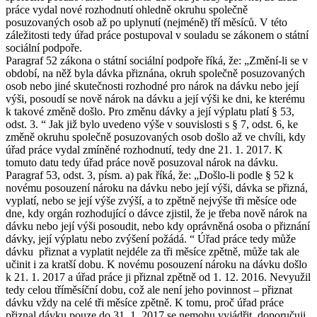
práce vydal nové rozhodnutí ohledně okruhu společně
posuzovaných osob až po uplynutí (nejméně) tří měsíců. V této
záležitosti tedy úřad práce postupoval v souladu se zákonem o státní
sociální podpoře.
Paragraf 52 zákona o státní sociální podpoře říká, že: „Změní-li se v
období, na něž byla dávka přiznána, okruh společně posuzovaných
osob nebo jiné skutečnosti rozhodné pro nárok na dávku nebo její
výši, posoudí se nově nárok na dávku a její výši ke dni, ke kterému
k takové změně došlo. Pro změnu dávky a její výplatu platí § 53,
odst. 3. “ Jak již bylo uvedeno výše v souvislosti s § 7, odst. 6, ke
změně okruhu společně posuzovaných osob došlo až ve chvíli, kdy
úřad práce vydal zmíněné rozhodnutí, tedy dne 21. 1. 2017. K
tomuto datu tedy úřad práce nově posuzoval nárok na dávku.
Paragraf 53, odst. 3, písm. a) pak říká, že: „Došlo-li podle § 52 k
novému posouzení nároku na dávku nebo její výši, dávka se přizná,
vyplatí, nebo se její výše zvýší, a to zpětně nejvýše tři měsíce ode
dne, kdy orgán rozhodující o dávce zjistil, že je třeba nově nárok na
dávku nebo její výši posoudit, nebo kdy oprávněná osoba o přiznání
dávky, její výplatu nebo zvýšení požádá. “ Úřad práce tedy může
dávku přiznat a vyplatit nejdéle za tři měsíce zpětně, může tak ale
učinit i za kratší dobu. K novému posouzení nároku na dávku došlo
k 21. 1. 2017 a úřad práce ji přiznal zpětně od 1. 12. 2016. Nevyužil
tedy celou tříměsíční dobu, což ale není jeho povinnost – přiznat
dávku vždy na celé tři měsíce zpětně. K tomu, proč úřad práce
přiznal dávku pouze do 31. 1. 2017 se nemohu vyjádřit, doporučuji