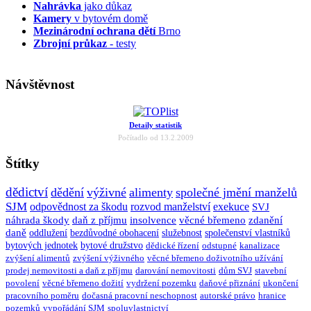
Nahrávka
jako důkaz
Kamery
v bytovém domě
Mezinárodní ochrana dětí
Brno
Zbrojní průkaz
- testy
Návštěvnost
Detaily statistik
Počítadlo od 13.2.2009
Štítky
dědictví
dědění
výživné
alimenty
společné jmění manželů
SJM
odpovědnost za škodu
rozvod manželství
exekuce
SVJ
náhrada škody
daň z příjmu
insolvence
věcné břemeno
zdanění
daně
oddlužení
bezdůvodné obohacení
služebnost
společenství vlastníků
bytových jednotek
bytové družstvo
dědické řízení
odstupné
kanalizace
zvýšení alimentů
zvýšení výživného
věcné břemeno doživotního užívání
prodej nemovitosti a daň z příjmu
darování nemovitosti
dům SVJ
stavební
povolení
věcné břemeno dožití
vydržení pozemku
daňové přiznání
ukončení
pracovního poměru
dočasná pracovní neschopnost
autorské právo
hranice
pozemků
vypořádání SJM
spoluvlastnictví