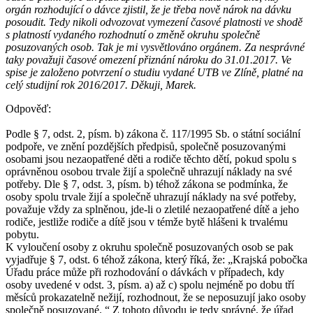
orgán rozhodující o dávce zjistil, že je třeba nově nárok na dávku
posoudit. Tedy nikoli odvozovat vymezení časové platnosti ve shodě
s platností vydaného rozhodnutí o změně okruhu společně
posuzovaných osob. Tak je mi vysvětlováno orgánem. Za nesprávné
taky považuji časové omezení přiznání nároku do 31.01.2017. Ve
spise je založeno potvrzení o studiu vydané UTB ve Zlíně, platné na
celý studijní rok 2016/2017. Děkuji, Marek.
Odpověď:
Podle § 7, odst. 2, písm. b) zákona č. 117/1995 Sb. o státní sociální
podpoře, ve znění pozdějších předpisů, společně posuzovanými
osobami jsou nezaopatřené děti a rodiče těchto dětí, pokud spolu s
oprávněnou osobou trvale žijí a společně uhrazují náklady na své
potřeby. Dle § 7, odst. 3, písm. b) téhož zákona se podmínka, že
osoby spolu trvale žijí a společně uhrazují náklady na své potřeby,
považuje vždy za splněnou, jde-li o zletilé nezaopatřené dítě a jeho
rodiče, jestliže rodiče a dítě jsou v témže bytě hlášeni k trvalému
pobytu.
K vyloučení osoby z okruhu společně posuzovaných osob se pak
vyjadřuje § 7, odst. 6 téhož zákona, který říká, že: „Krajská pobočka
Úřadu práce může při rozhodování o dávkách v případech, kdy
osoby uvedené v odst. 3, písm. a) až c) spolu nejméně po dobu tří
měsíců prokazatelně nežijí, rozhodnout, že se neposuzují jako osoby
společně posuzované. “ Z tohoto důvodu je tedy správné, že úřad