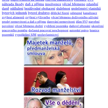
náhrada škody
daň z příjmu
insolvence
věcné břemeno
zdanění
daně
oddlužení
bezdůvodné obohacení
služebnost
společenství vlastníků
bytových jednotek
bytové družstvo
dědické řízení
odstupné
kanalizace
zvýšení alimentů
zvýšení výživného
věcné břemeno doživotního užívání
prodej nemovitosti a daň z příjmu
darování nemovitosti
dům SVJ
stavební
povolení
věcné břemeno dožití
vydržení pozemku
daňové přiznání
ukončení
pracovního poměru
dočasná pracovní neschopnost
autorské právo
hranice
pozemků
vypořádání SJM
spoluvlastnictví