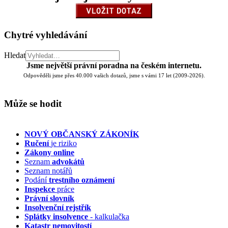
Chytré vyhledávání
Hledat
Jsme největší právní poradna na českém internetu.
Odpověděli jsme přes 40.000 vašich dotazů, jsme s vámi 17 let (2009-2026).
Může se hodit
NOVÝ OBČANSKÝ ZÁKONÍK
Ručení
je riziko
Zákony online
Seznam
advokátů
Seznam notářů
Podání
trestního oznámení
Inspekce
práce
Právní slovník
Insolvenční
rejstřík
Splátky insolvence
- kalkulačka
Katastr nemovitostí