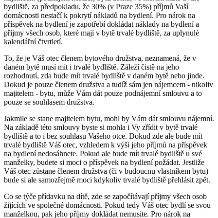
bydliště, za předpokladu, že 30% (v Praze 35%) příjmů Vaší
domácnosti nestačí k pokrytí nákladů na bydlení. Pro nárok na
příspěvek na bydlení je zapotřebí dokládat náklady na bydlení a
příjmy všech osob, které mají v bytě trvalé bydliště, za uplynulé
kalendářní čtvrtletí.
To, že je Váš otec členem bytového družstva, neznamená, že v
daném bytě musí mít i trvalé bydliště. Záleží čistě na jeho
rozhodnutí, zda bude mít trvalé bydliště v daném bytě nebo jinde.
Dokud je pouze členem družstva a tudíž sám jen nájemcem - nikoliv
majitelem - bytu, může Vám dát pouze podnájemní smlouvu a to
pouze se souhlasem družstva.
Jakmile se stane majitelem bytu, mohl by Vám dát smlouvu nájemní.
Na základě této smlouvy byste si mohla i Vy zřídit v bytě trvalé
bydliště a to i bez souhlasu Vašeho otce. Dokud zde ale bude mít
trvalé bydliště Váš otec, vzhledem k výši jeho příjmů na příspěvek
na bydlení nedosáhnete. Pokud ale bude mít trvalé bydliště u své
manželky, budete si moci o příspěvek na bydlení požádat. Jestliže
Váš otec zůstane členem družstva (či v budoucnu vlastníkem bytu)
bude si ale samozřejmě moci kdykoliv trvalé bydliště přehlásit zpět.
Co se týče přídavku na dítě, zde se započítávají příjmy všech osob
žijících ve společné domácnosti. Pokud tedy Váš otec bydlí se svou
manželkou, pak jeho příjmy dokládat nemusíte. Pro nárok na