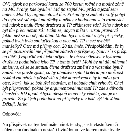
OV) nárok na parkovací kartu za 700 korun ročně na modré zóně
na MČ Prahy, kde bydlím? Má na stejné MČ práci a jezdí sem
autem. Mohl by argumentovat tím. Pokud by si změnil trvalý pobyt
do bytu své stávající manželky a někdy v budoucnu si to rozmyslel,
má nárok z titulu člena družstva si TP zřídit zase zde? Jeho nárok na
byt tím přeci nezaniká? Ptám se, abych měla v rukou pravdivá
fakta, než se na něj obrátím. Mohla bych zažádat o tyto příspěvky,
pokud bych byla spolučlenkou a otec měl TP u své nynější
manželky? Otec má příjmy cca. 20 tis. /měs. Předpokládám, že by
se při posuzování mé případné žádosti o příspěvky (souvisí i s přísp.
na dítě? ) započítával i jeho příjem. Je otcovo členství v bytovém
družstvu podmíněné jeho TP v tomto bytě? Mohl by mi dát nájemní
smlouvu, až se ze statusu člena družstva změní na vlastníka bytu?
Snažím se prostě zjistit, co by obnášelo splnit kritéria pro možnost
získání zmíněných příspěvků a jaké konsekvence by to mělo pro
otce, který, jak se bohužel obávám, mi nebude chtít vyhovět. Chci
být připravená, pokud by argumentoval nutností TP zde z důvodu
členství v BD apod. Abych alespoň teoreticky věděla, zda je to
pravda. Za jakých podmínek na příspěvky a v jaké výši dosáhnu.
Děkuji, Jarka
Odpověď:
Na příspěvek na bydlení máte nárok tehdy, jste-li vlastníkem či
nájemcem (podnájem nestačí) bytu/domu, ve kterém máte trvalé