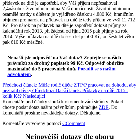
přídavek na dítě je zapotřebí, aby Váš příjem nepřesahoval
2,4násobek životního minima Vaší domácnosti. Životní minimum
osamělé matky s dítětem je vyjádřeno částkou 4.880 Kč, hraničním
příjmem pro nárok na přídavek na dítě je tedy příjem ve výši 11.712
Kč. Pro nárok na přídavek na dítě je zapotřebí doložit příjmy za
kalendářní rok 2013, při žádosti od října 2015 pak příjmy za rok
2014. Výše přídavku na dítě do šesti let je 500 Kč, od šesti let věku
pak 610 Kč měsíčně.
Nenašli jste odpověď na Váš dotaz? Zeptejte se našich
právníků za drobný poplatek 99 Kč.
Odpověď obdržíte
maximálně do 5 pracovních dnů
.
Poradit se s naším
advokátem
.
Předchozí článek: Může rodič dítěte ZTP/P pracovat na dohodu, aby
neztratil dávky?
Předchozí
Další článek: Přídavky na dítě 2015 -
kolik Kč?
Následující
Komentáře pod články slouží k okomentování stránky. Pokud
chcete poslat dotaz našim právníkům, pokračujte
ZDE
. Do
komentářů prosíme nevkládejte dotazy. Děkujeme.
Komentáře vytvořeny pomocí
CComment
Nejnovější dotazy dle oboru