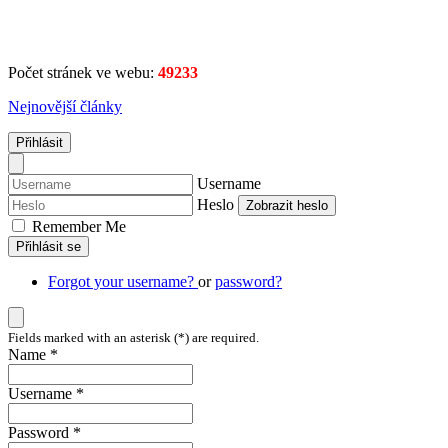
Počet stránek ve webu:
49233
Nejnovější články
Přihlásit
Username
Heslo
Zobrazit heslo
Remember Me
Přihlásit se
Forgot your username?
or
password?
Fields marked with an asterisk (*) are required.
Name *
Username *
Password *