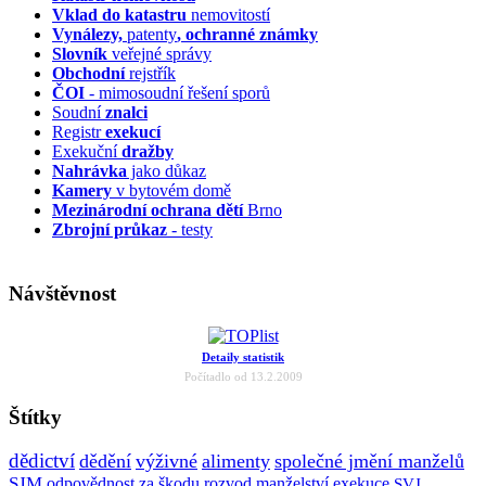
Vklad do katastru
nemovitostí
Vynálezy,
patenty
, ochranné známky
Slovník
veřejné správy
Obchodní
rejstřík
ČOI
- mimosoudní řešení sporů
Soudní
znalci
Registr
exekucí
Exekuční
dražby
Nahrávka
jako důkaz
Kamery
v bytovém domě
Mezinárodní ochrana dětí
Brno
Zbrojní průkaz
- testy
Návštěvnost
Detaily statistik
Počítadlo od 13.2.2009
Štítky
dědictví
dědění
výživné
alimenty
společné jmění manželů
SJM
odpovědnost za škodu
rozvod manželství
exekuce
SVJ