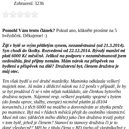
Zobrazení: 3236
Pomohl Vám tento článek?
Pokud ano, klikněte prosíme na 5
hvězdiček. Děkujeme! :)
Žiji v bytě se svým pětiletým synem, nezaměstnaná (od 21.3.2014).
Syn chodí do školky. Rozvedená od 22.12.2014. Bývalý manžel mi
platí 6000 Kč měsíčně. Jelikož na podporu v nezaměstnanosti jsem
nedosáhla, jiné příjmy nemám. Mám nárok na příspěvek na
bydlení a příspěvek na dítě? Družstevní byt, členem družstva je
můj otec.
Ten však bydlí u své druhé manželky. Maminka odkázala veškerý
majetek mne. Já mám z dědictví nárok na 1/2 peněz v případě, že by
se byt prodával či se s ním nějak nakládalo, ale členkou bytového
družstva nejsem. Nájemné resp. veškeré poplatky spojené s bytem
(do fondu oprav, služby, energie) nicméně platím já (8104
korun/měs.) z těch 6000 na malého a dorovnávám ze zbytku peněz
po mamince. Byt má v řádech měsíců přejít do osobního vlastnictví.
Musí mít otec (dědeček mého dítěte) jako člen družstva trvalý pobyt
v tom bytě, jehož je členem? Stanoví to stanovy družstva či je to
dané všeobecně? Měl by z titulu člena v BD (nebo až vlastníka/byt v