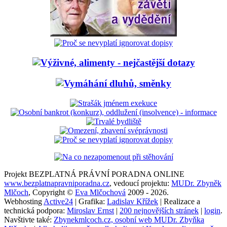
Projekt BEZPLATNÁ PRÁVNÍ PORADNA ONLINE
www.bezplatnapravniporadna.cz
, vedoucí projektu:
MUDr. Zbyněk
Mlčoch
, Copyright ©
Eva Mlčochová
2009 - 2026.
Webhosting
Active24
| Grafika:
Ladislav Křížek
| Realizace a
technická podpora:
Miroslav Ernst
|
200 nejnovějších stránek
|
login
.
Navštivte také:
Zbynekmlcoch.cz, osobní web MUDr. Zbyňka