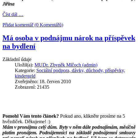
Jiřina
Číst dál …
Přidat komentář (0 Komentářů)
Má osoba v podnájmu nárok na příspěvek
na bydlení
Základní údaje
Uložil(a):
MUDr. Zbyněk Mlčoch (admin)
Kategorie:
Sociální podpora, dávky, důchody, příspěvky,
kindergeld
Zveřejněno: 18. červen 2010
Zobrazení: 21435
Pomohl Vám tento článek?
Pokud ano, klikněte prosíme na 5
hvězdiček. Děkujeme! :)
Mám v pronájmu celý dům. Byty v něm dále podnajímám, měsíčně
platím pronájem. Podnájemníci na základě podnájemní smlouvy