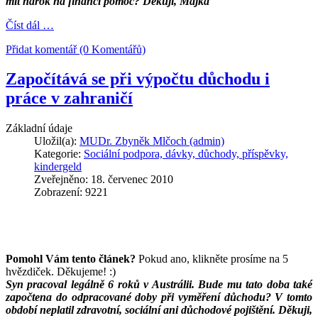
mít narok na finančí pomoc? Děkuji, Majka
Číst dál …
Přidat komentář (0 Komentářů)
Započítává se při výpočtu důchodu i
práce v zahraničí
Základní údaje
Uložil(a):
MUDr. Zbyněk Mlčoch (admin)
Kategorie:
Sociální podpora, dávky, důchody, příspěvky,
kindergeld
Zveřejněno: 18. červenec 2010
Zobrazení: 9221
Pomohl Vám tento článek?
Pokud ano, klikněte prosíme na 5
hvězdiček. Děkujeme! :)
Syn pracoval legálně 6 roků v Austrálii. Bude mu tato doba také
započtena do odpracované doby při vyměření důchodu? V tomto
období neplatil zdravotní, sociální ani důchodové pojištění. Děkuji,