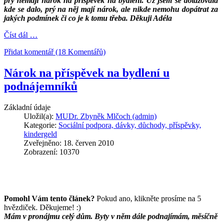
prý nemají nárok na příspěvek na bydlení. Už jsem se dotazovala
kde se dalo, prý na něj mají nárok, ale nikde nemohu dopátrat za
jakých podmínek či co je k tomu třeba. Děkuji Adéla
Číst dál …
Přidat komentář (18 Komentářů)
Nárok na příspěvek na bydlení u
podnájemníků
Základní údaje
Uložil(a):
MUDr. Zbyněk Mlčoch (admin)
Kategorie:
Sociální podpora, dávky, důchody, příspěvky,
kindergeld
Zveřejněno: 18. červen 2010
Zobrazení: 10370
Pomohl Vám tento článek?
Pokud ano, klikněte prosíme na 5
hvězdiček. Děkujeme! :)
Mám v pronájmu celý dům. Byty v něm dále podnajímám, měsíčně