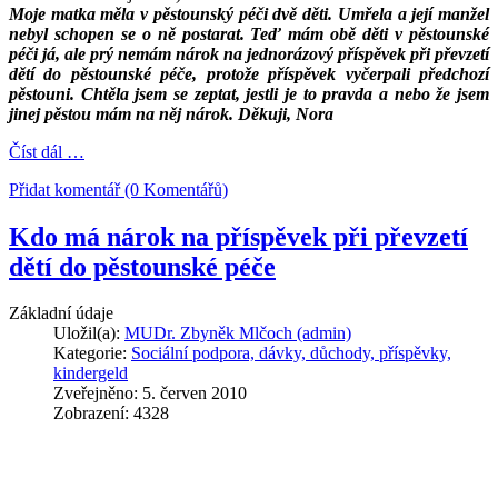
Moje matka měla v pěstounský péči dvě děti. Umřela a její manžel
nebyl schopen se o ně postarat. Teď mám obě děti v pěstounské
péči já, ale prý nemám nárok na jednorázový příspěvek při převzetí
dětí do pěstounské péče, protože příspěvek vyčerpali předchozí
pěstouni. Chtěla jsem se zeptat, jestli je to pravda a nebo že jsem
jinej pěstou mám na něj nárok. Děkuji, Nora
Číst dál …
Přidat komentář (0 Komentářů)
Kdo má nárok na příspěvek při převzetí
dětí do pěstounské péče
Základní údaje
Uložil(a):
MUDr. Zbyněk Mlčoch (admin)
Kategorie:
Sociální podpora, dávky, důchody, příspěvky,
kindergeld
Zveřejněno: 5. červen 2010
Zobrazení: 4328