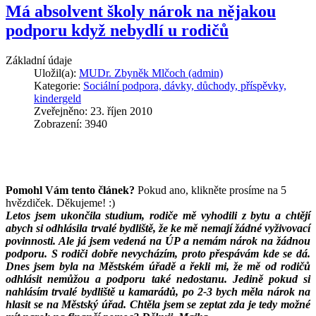
Má absolvent školy nárok na nějakou
podporu když nebydlí u rodičů
Základní údaje
Uložil(a):
MUDr. Zbyněk Mlčoch (admin)
Kategorie:
Sociální podpora, dávky, důchody, příspěvky,
kindergeld
Zveřejněno: 23. říjen 2010
Zobrazení: 3940
Pomohl Vám tento článek?
Pokud ano, klikněte prosíme na 5
hvězdiček. Děkujeme! :)
Letos jsem ukončila studium, rodiče mě vyhodili z bytu a chtějí
abych si odhlásila trvalé bydliště, že ke mě nemají žádné vyživovací
povinnosti. Ale já jsem vedená na ÚP a nemám nárok na žádnou
podporu. S rodiči dobře nevycházím, proto přespávám kde se dá.
Dnes jsem byla na Městském úřadě a řekli mi, že mě od rodičů
odhlásit nemůžou a podporu také nedostanu. Jedině pokud si
nahlásím trvalé bydliště u kamarádů, po 2-3 bych měla nárok na
hlasit se na Městský úřad. Chtěla jsem se zeptat zda je tedy možné