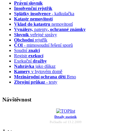
Právní slovník
Insolvenční
rejstřík
Splátky insolvence
- kalkulačka
Katastr nemovitostí
Vklad do katastru
nemovitostí
Vynálezy,
patenty
, ochranné známky
Slovník
veřejné správy
Obchodní
rejstřík
ČOI
- mimosoudní řešení sporů
Soudní
znalci
Registr
exekucí
Exekuční
dražby
Nahrávka
jako důkaz
Kamery
v bytovém domě
Mezinárodní ochrana dětí
Brno
Zbrojní průkaz
- testy
Návštěvnost
Detaily statistik
Počítadlo od 13.2.2009