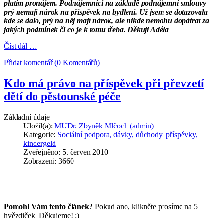
platím pronájem. Podnájemníci na základě podnájemní smlouvy
prý nemají nárok na příspěvek na bydlení. Už jsem se dotazovala
kde se dalo, prý na něj mají nárok, ale nikde nemohu dopátrat za
jakých podmínek či co je k tomu třeba. Děkuji Adéla
Číst dál …
Přidat komentář (0 Komentářů)
Kdo má právo na příspěvek při převzetí
dětí do pěstounské péče
Základní údaje
Uložil(a):
MUDr. Zbyněk Mlčoch (admin)
Kategorie:
Sociální podpora, dávky, důchody, příspěvky,
kindergeld
Zveřejněno: 5. červen 2010
Zobrazení: 3660
Pomohl Vám tento článek?
Pokud ano, klikněte prosíme na 5
hvězdiček. Děkujeme! :)