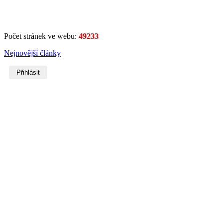
Počet stránek ve webu:
49233
Nejnovější články
Přihlásit
Username
Heslo
Zobrazit heslo
Remember Me
Přihlásit se
Forgot your username?
or
password?