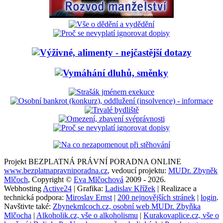
Projekt BEZPLATNÁ PRÁVNÍ PORADNA ONLINE
www.bezplatnapravniporadna.cz
, vedoucí projektu:
MUDr. Zbyněk
Mlčoch
, Copyright ©
Eva Mlčochová
2009 - 2026.
Webhosting
Active24
| Grafika:
Ladislav Křížek
| Realizace a
technická podpora:
Miroslav Ernst
|
200 nejnovějších stránek
|
login
.
Navštivte také:
Zbynekmlcoch.cz, osobní web MUDr. Zbyňka
Mlčocha
|
Alkoholik.cz, vše o alkoholismu
|
Kurakovaplice.cz, vše o