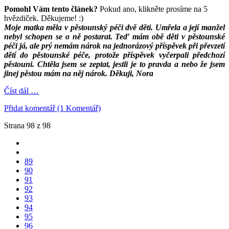
Pomohl Vám tento článek?
Pokud ano, klikněte prosíme na 5
hvězdiček. Děkujeme! :)
Moje matka měla v pěstounský péči dvě děti. Umřela a její manžel
nebyl schopen se o ně postarat. Teď mám obě děti v pěstounské
péči já, ale prý nemám nárok na jednorázový příspěvek při převzetí
dětí do pěstounské péče, protože příspěvek vyčerpali předchozí
pěstouni. Chtěla jsem se zeptat, jestli je to pravda a nebo že jsem
jinej pěstou mám na něj nárok. Děkuji, Nora
Číst dál …
Přidat komentář (1 Komentář)
Strana 98 z 98
89
90
91
92
93
94
95
96