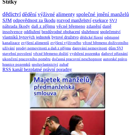
Štítky
dědictví
dědění
výživné
alimenty
společné jmění manželů
SJM
odpovědnost za škodu
rozvod manželství
exekuce
SVJ
náhrada škody
daň z příjmu
věcné břemeno
zdanění
daně
insolvence
oddlužení
bezdůvodné obohacení
služebnost
společenství
vlastníků bytových jednotek
bytové družstvo
dědické řízení
odstupné
kanalizace
zvýšení alimentů
zvýšení výživného
věcné břemeno doživotního
užívání
prodej nemovitosti a daň z příjmu
darování nemovitosti
dům SVJ
stavební povolení
věcné břemeno dožití
vydržení pozemku
daňové přiznání
ukončení pracovního poměru
dočasná pracovní neschopnost
autorské právo
hranice pozemků
spoluvlastnictví
zubař
RSS kanál bezplatné právní poradny