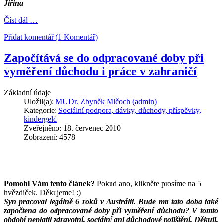
Jiřina
Číst dál …
Přidat komentář (1 Komentář)
Započítává se do odpracované doby při
vyměření důchodu i práce v zahraničí
Základní údaje
Uložil(a):
MUDr. Zbyněk Mlčoch (admin)
Kategorie:
Sociální podpora, dávky, důchody, příspěvky,
kindergeld
Zveřejněno: 18. červenec 2010
Zobrazení: 4578
Pomohl Vám tento článek?
Pokud ano, klikněte prosíme na 5
hvězdiček. Děkujeme! :)
Syn pracoval legálně 6 roků v Austrálii. Bude mu tato doba také
započtena do odpracované doby při vyměření důchodu? V tomto
období neplatil zdravotní, sociální ani důchodové pojištění. Děkuji,