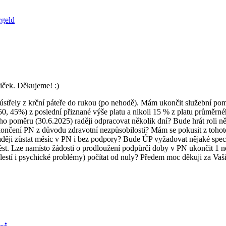
rgeld
iček. Děkujeme! :)
 ústřely z krční páteře do rukou (po nehodě). Mám ukončit služební po
0, 45%) z poslední přiznané výše platu a nikoli 15 % z platu průměrn
 poměru (30.6.2025) raději odpracovat několik dní? Bude hrát roli 
nčení PN z důvodu zdravotní nezpůsobilosti? Mám se pokusit z tohoto
ěji zůstat měsíc v PN i bez podpory? Bude ÚP vyžadovat nějaké speci
 Lze namísto žádosti o prodloužení podpůrčí doby v PN ukončit 1 nes
estí i psychické problémy) počítat od nuly? Předem moc děkuji za Vaš