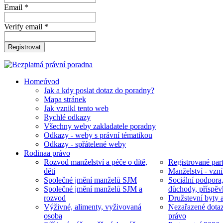
Email *
Verify email *
Registrovat
Home
úvod
Jak a kdy poslat dotaz do poradny?
Mapa stránek
Jak vznikl tento web
Rychlé odkazy
Všechny weby zakladatele poradny
Odkazy - weby s právní tématikou
Odkazy - spřátelené weby
Rodina
a právo
Rozvod manželství a péče o dítě,
Registrované part
děti
Manželství - vzni
Společné jmění manželů SJM
Sociální podpora
Společné jmění manželů SJM a
důchody, příspěv
rozvod
Družstevní byty 
Výživné, alimenty, vyživovaná
Nezařazené dotaz
osoba
právo