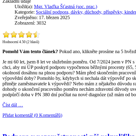
Základní údaje
Uložil(a):
Mgr. Vlaďka Šťastná (soc. prac.)
Kategorie:
Sociální podpora, dávky, důchody, příspěvky, kinde
Zveřejněno: 17. březen 2025
Zobrazení: 3032
Hodnocení 4.50 (2 hlasů)
Pomohl Vám tento článek?
Pokud ano, klikněte prosíme na 5 hvězd
Je mi 60 let, jsem 8 let ve služebním poměru. Od 7/2024 jsem v PN s
chci, aby mi ÚP poskytl podporu vypočtenou běžnými procenty (65, 5
okolností dosáhnu na plnou podporu? Mám před skončením pracovního
výpovědní doby? Pomohlo by, kdybych si nechala dát výpověď po sko
přiměje zaměstnavatele k výpovědi? Nebo mám z nějakého důvodu rad
dohody o ukončení pracovního poměru nechám zdravotní důvody uvést.
podpůrčí doba v PN 380 dní počítat na nové diagnóze (už mám od bol
Číst dál …
Přidat komentář (0 Komentářů)