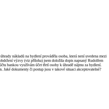
 úhrady nákladů na bydlení prováděla osoba, která není uvedena mezi
bdržení výzvy (viz příloha) jsem doložila dopis napsaný Rudolfem
účtu bankou využívám účet třetí osoby k úhradě nájmu za bydlení.
. Jaké dokumenty či postup jsou v takové situaci akceptovatelné?