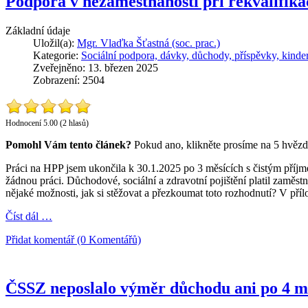
Podpora v nezaměstnanosti při rekvalifika
Základní údaje
Uložil(a):
Mgr. Vlaďka Šťastná (soc. prac.)
Kategorie:
Sociální podpora, dávky, důchody, příspěvky, kinde
Zveřejněno: 13. březen 2025
Zobrazení: 2504
Hodnocení 5.00 (2 hlasů)
Pomohl Vám tento článek?
Pokud ano, klikněte prosíme na 5 hvězd
Práci na HPP jsem ukončila k 30.1.2025 po 3 měsících s čistým pří
žádnou práci. Důchodové, sociální a zdravotní pojištění platil zaměst
nějaké možnosti, jak si stěžovat a přezkoumat toto rozhodnutí? V př
Číst dál …
Přidat komentář (0 Komentářů)
ČSSZ neposlalo výměr důchodu ani po 4 měs