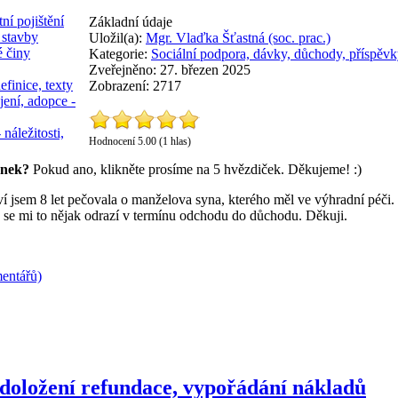
ní pojištění
Základní údaje
 stavby
Uložil(a):
Mgr. Vlaďka Šťastná (soc. prac.)
é činy
Kategorie:
Sociální podpora, dávky, důchody, příspěvk
Zveřejněno: 27. březen 2025
efinice, texty
Zobrazení: 2717
jení, adopce -
 náležitosti,
Hodnocení 5.00 (1 hlas)
ánek?
Pokud ano, klikněte prosíme na 5 hvězdiček. Děkujeme! :)
í jsem 8 let pečovala o manželova syna, kterého měl ve výhradní péči. 10
 se mi to nějak odrazí v termínu odchodu do důchodu. Děkuji.
entářů)
- doložení refundace, vypořádání nákladů