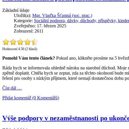
Základní údaje
Uložil(a):
Mgr. Vlaďka Šťastná (soc. prac.)
Kategorie:
Sociální podpora, dávky, důchody, příspěvky, kinde
Zveřejněno: 17. březen 2025
Zobrazení: 2611
Hodnocení 4.50 (2 hlasů)
Pomohl Vám tento článek?
Pokud ano, klikněte prosíme na 5 hvězd
Ráda bych se informovala ohledně nároku na starobní důchod. Moje ma
zpětně doplatit. Chtěla bych se zeptat, zda za těchto okolností bude 
řešení pro osoby s nízkým příjmem, které nemají dostatečnou dobu po
Číst dál …
Přidat komentář (0 Komentářů)
Výše podpory v nezaměstnanosti po ukonče