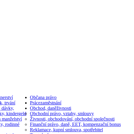
nerství
Občan
a právo
k, trvání
Práce
zaměstnání
, dávky,
Obchod, daně
živnosti
ky, kindergeld
Obchodní právo, vztahy, smlouvy
a manželství
Živnosti, obchodování, obchodní společnosti
y, rodinné
Finanční právo, daně, EET, kompenzační bonus
Reklamace, kupní smlouva, spotřebitel