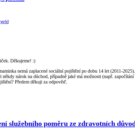
rgeld
iček. Děkujeme! :)
minka nemá zaplacené sociální pojištění po dobu 14 let (2011-2025). 
mít někdy nárok na důchod, případně jaké má možnosti (např. započítání 
jištění? Předem děkuji za odpověď.
ní služebního poměru ze zdravotních důvo