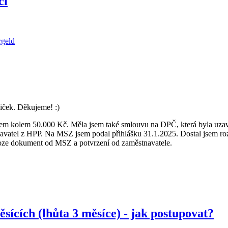
ci
rgeld
iček. Děkujeme! :)
jmem kolem 50.000 Kč. Měla jsem také smlouvu na DPČ, která byla uza
navatel z HPP. Na MSZ jsem podal přihlášku 31.1.2025. Dostal jsem rozli
íloze dokument od MSZ a potvrzení od zaměstnavatele.
ících (lhůta 3 měsíce) - jak postupovat?