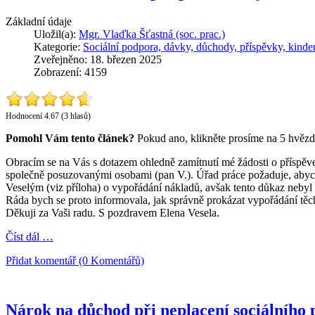
Základní údaje
Uložil(a):
Mgr. Vlaďka Šťastná (soc. prac.)
Kategorie:
Sociální podpora, dávky, důchody, příspěvky, kinde
Zveřejněno: 18. březen 2025
Zobrazení: 4159
Hodnocení 4.67 (3 hlasů)
Pomohl Vám tento článek?
Pokud ano, klikněte prosíme na 5 hvězd
Obracím se na Vás s dotazem ohledně zamítnutí mé žádosti o příspěv
společně posuzovanými osobami (pan V.). Úřad práce požaduje, abych
Veselým (viz příloha) o vypořádání nákladů, avšak tento důkaz neby
Ráda bych se proto informovala, jak správně prokázat vypořádání těc
Děkuji za Vaši radu. S pozdravem Elena Vesela.
Číst dál …
Přidat komentář (0 Komentářů)
Nárok na důchod při neplacení sociálního p