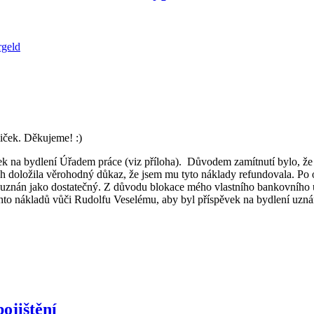
rgeld
iček. Děkujeme! :)
ek na bydlení Úřadem práce (viz příloha). Důvodem zamítnutí bylo, že
 doložila věrohodný důkaz, že jsem mu tyto náklady refundovala. Po o
l uznán jako dostatečný. Z důvodu blokace mého vlastního bankovního 
hto nákladů vůči Rudolfu Veselému, aby byl příspěvek na bydlení uznán
ojištění