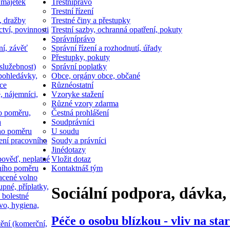
 majetek
Trestní
právo
Trestní řízení
, dražby
Trestné činy a přestupky
ctví, povinnosti
Trestní sazby, ochranná opatření, pokuty
Správní
právo
ní, závěť
Správní řízení a rozhodnutí, úřady
Přestupky, pokuty
služebnost)
Správní poplatky
pohledávky,
Obce, orgány obce, občané
ce
Různé
ostatní
, nájemníci,
Vzory
ke stažení
Různé vzory zdarma
o poměru,
Čestná prohlášení
a
Soud
právníci
ho poměru
U soudu
ní pracovního
Soudy a právníci
Jiné
dotazy
ověď, neplatné
Vložit dotaz
ního poměru
Kontakt
náš tým
acené volno
upné, příplatky,
Sociální podpora, dávka,
 bolestné
vo, hygiena,
Péče o osobu blízkou - vliv na sta
tění (komerční,