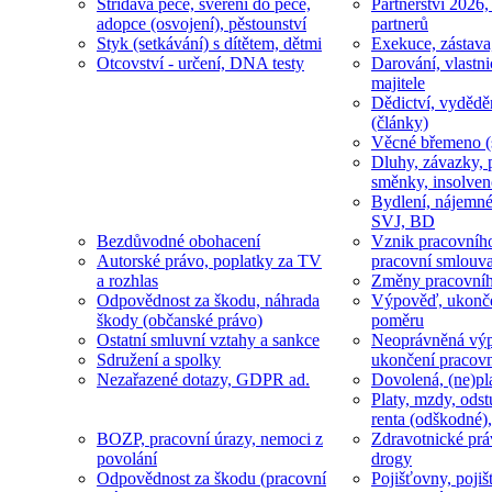
Střídavá péče, svěření do péče,
Partnerství 2026,
adopce (osvojení), pěstounství
partnerů
Styk (setkávání) s dítětem, dětmi
Exekuce, zástava
Otcovství - určení, DNA testy
Darování, vlastni
majitele
Dědictví, vydědě
(články)
Věcné břemeno (
Dluhy, závazky, 
směnky, insolven
Bydlení, nájemné
SVJ, BD
Bezdůvodné obohacení
Vznik pracovníh
Autorské právo, poplatky za TV
pracovní smlouv
a rozhlas
Změny pracovní
Odpovědnost za škodu, náhrada
Výpověď, ukonče
škody (občanské právo)
poměru
Ostatní smluvní vztahy a sankce
Neoprávněná výp
Sdružení a spolky
ukončení pracov
Nezařazené dotazy, GDPR ad.
Dovolená, (ne)pl
Platy, mzdy, odst
renta (odškodné),
BOZP, pracovní úrazy, nemoci z
Zdravotnické prá
povolání
drogy
Odpovědnost za škodu (pracovní
Pojišťovny, pojiš