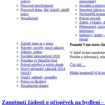
právo)
nepovinné)
Pracovní neschopnost
Sociální a zdravot
Pracovní doba, řád, kázeň, náplň
Stavební zákon a
práce
Nejčastější trestn
Nezařazené
Právní slovník
Znění, výňatky, d
Pěstounství, osvo
informace
Smlouvy, listiny -
obsah
Začetli jsme se v tisku
Pomohl Vám tento čl
Návrhy, novely, nové zákony
Zákony online
V době trvání manželstv
Sociální zabezpečení 2026
Prosím o informaci, zda
Poradna ve finanční tísni
Právní odvětví a jejich obsah
Číst dál …
Nový občanský zákoník 2014
Přidat komentář (0 Kom
(NOZ)
Znalci, odhady, posudky
Právo ve školství
Nezařazené dotazy
Zamítnutí žádosti o příspěvek na bydlení 