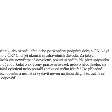
měr tak, aby skončil před nebo po skončení podpůrčí doby v PN, když
ého v ČR? Chci jej ukončit ze zdravotních důvodů. Za jakých
několik dní nevyčerpané dovolené, pokud ukončím PN před uplynutím
 důvodu žádat o zkrácený pracovní úvazek nebo o něco jiného, co
ální vyšetření nebo postačí zpráva od mého lékaře? Do případné
chopenku a nechat si vystavit novou na jinou diagnózu, začne se
i odpověď.