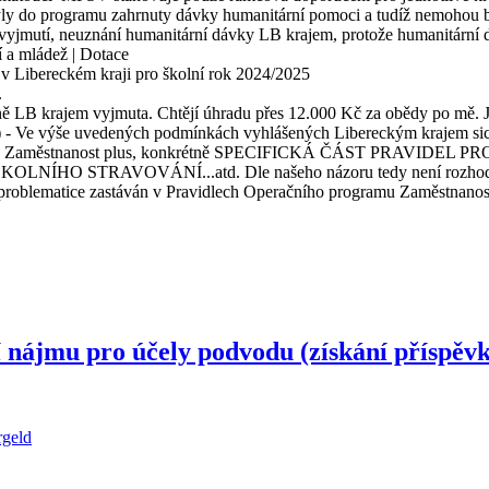
ebyly do programu zahrnuty dávky humanitární pomoci a tudíž nemohou
 vyjmutí, neuznání humanitární dávky LB krajem, protože humanitární d
í a mládež | Dotace
 v Libereckém kraji pro školní rok 2024/2025
.
 LB krajem vyjmuta. Chtějí úhradu přes 12.000 Kč za obědy po mě. Jse
) - Ve výše uvedených podmínkách vyhlášených Libereckým krajem sice
ho programu Zaměstnanost plus, konkrétně SPECIFICKÁ ČÁST PR
OVÁNÍ...atd. Dle našeho názoru tedy není rozhodující, jak 
to problematice zastáván v Pravidlech Operačního programu Zaměstnanos
í nájmu pro účely podvodu (získání příspěvk
rgeld