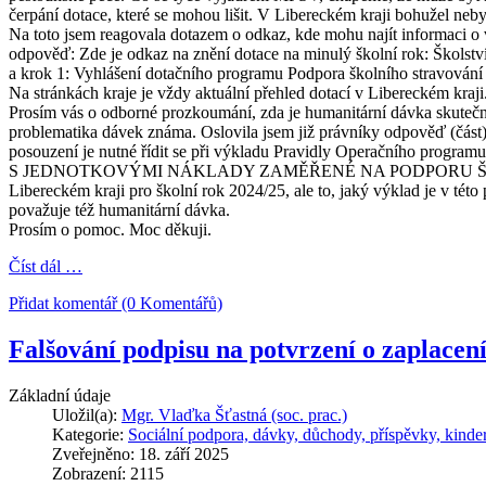
čerpání dotace, které se mohou lišit. V Libereckém kraji bohužel n
Na toto jsem reagovala dotazem o odkaz, kde mohu najít informaci o
odpověď: Zde je odkaz na znění dotace na minulý školní rok: Školstv
a krok 1: Vyhlášení dotačního programu Podpora školního stravování
Na stránkách kraje je vždy aktuální přehled dotací v Libereckém kraji
Prosím vás o odborné prozkoumání, zda je humanitární dávka skutečně
problematika dávek známa. Oslovila jsem již právníky odpověď (část
posouzení je nutné řídit se při výkladu Pravidly Operační
S JEDNOTKOVÝMI NÁKLADY ZAMĚŘENÉ NA PODPORU ŠKOLNÍHO STRAV
Libereckém kraji pro školní rok 2024/25, ale to, jaký výklad je v té
považuje též humanitární dávka.
Prosím o pomoc. Moc děkuji.
Číst dál …
Přidat komentář (0 Komentářů)
Falšování podpisu na potvrzení o zaplacen
Základní údaje
Uložil(a):
Mgr. Vlaďka Šťastná (soc. prac.)
Kategorie:
Sociální podpora, dávky, důchody, příspěvky, kinde
Zveřejněno: 18. září 2025
Zobrazení: 2115