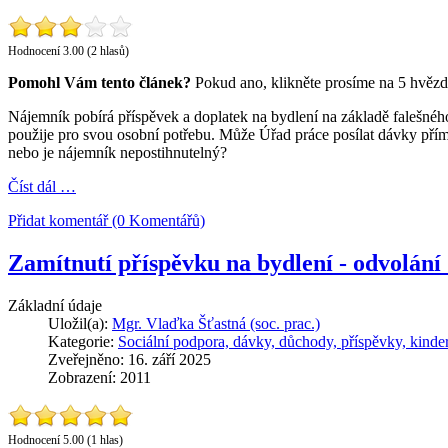
Hodnocení 3.00 (2 hlasů)
Pomohl Vám tento článek?
Pokud ano, klikněte prosíme na 5 hvězd
Nájemník pobírá příspěvek a doplatek na bydlení na základě falešnéh
použije pro svou osobní potřebu. Může Úřad práce posílat dávky přímo m
nebo je nájemník nepostihnutelný?
Číst dál …
Přidat komentář (0 Komentářů)
Zamítnutí příspěvku na bydlení - odvolání 
Základní údaje
Uložil(a):
Mgr. Vlaďka Šťastná (soc. prac.)
Kategorie:
Sociální podpora, dávky, důchody, příspěvky, kinde
Zveřejněno: 16. září 2025
Zobrazení: 2011
Hodnocení 5.00 (1 hlas)