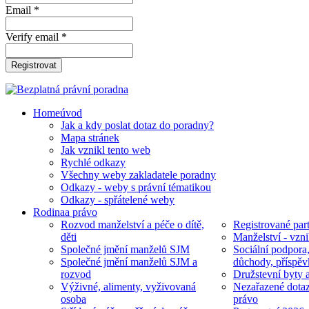
Email *
Verify email *
Registrovat
Home
úvod
Jak a kdy poslat dotaz do poradny?
Mapa stránek
Jak vznikl tento web
Rychlé odkazy
Všechny weby zakladatele poradny
Odkazy - weby s právní tématikou
Odkazy - spřátelené weby
Rodina
a právo
Rozvod manželství a péče o dítě,
Registrované part
děti
Manželství - vzni
Společné jmění manželů SJM
Sociální podpora
Společné jmění manželů SJM a
důchody, příspěv
rozvod
Družstevní byty 
Výživné, alimenty, vyživovaná
Nezařazené dotaz
osoba
právo