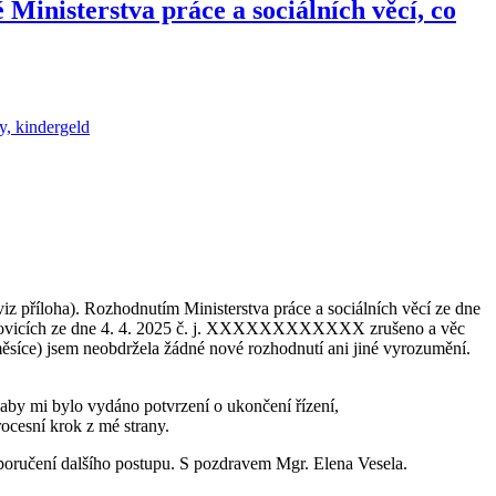
Ministerstva práce a sociálních věcí, co
y, kindergeld
viz příloha). Rozhodnutím Ministerstva práce a sociálních věcí ze dne
ovicích ze dne 4. 4. 2025 č. j. XXXXXXXXXXXX zrušeno a věc
měsíce) jsem neobdržela žádné nové rozhodnutí ani jiné vyrozumění.
aby mi bylo vydáno potvrzení o ukončení řízení,
ocesní krok z mé strany.
poručení dalšího postupu. S pozdravem Mgr. Elena Vesela.