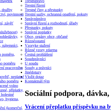
 majetek
Trestní
právo
Trestní řízení
, dražby
Trestné činy a přestupky
ctví, povinnosti
Trestní sazby, ochranná opatření, pokuty
Správní
právo
ní, závěť
Správní řízení a rozhodnutí, úřady
Přestupky, pokuty
služebnost)
Správní poplatky
pohledávky,
Obce, orgány obce, občané
ce
Různé
ostatní
, nájemníci,
Vzory
ke stažení
Různé vzory zdarma
o poměru,
Čestná prohlášení
a
Soud
právníci
ho poměru
U soudu
ní pracovního
Soudy a právníci
Jiné
dotazy
ověď, neplatné
Vložit dotaz
ního poměru
Kontakt
náš tým
acené volno
upné, příplatky,
Sociální podpora, dávka,
 bolestné
vo, hygiena,
Vrácení přeplatku příspěvku na b
tění (komerční,