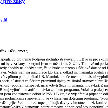
y pro žáky
rgeld
iček. Děkujeme! :)
zapojila do programu Podpora školního stravování v LB kraji pro školn
ré mi byly zaslány a kterými jsem se měla řídit. Z ÚP v Turnově mi pos
tedy chodily na obědy s tím, že to bude uhrazeno z účelové dotace od 
nává. Volala jsem na úřad práce LB kraje, odkud mi maminku poslali a ře
ch věc, přitom patří po úřad LB. Maminka do čestného prohlášení vyplnil
ociální situaci za účelem prominutí úplaty za školní stravování pro šk
možnost - pobírám příspěvek na živobytí (tedy i humanitární dávka). Z
LB kraj vyjímá humanitární dávku z tohoto programu. Volala a psala j
ovu jsem kontaktovala odbor MPSV LB kraje o vyjádření a případně od
étními podmínkami stanovenými ve vyhlášeném dotačním programu "Podpo
ěti, jejichž zákonní zástupci pobírají: dávky v hmotné nouzi, konkrét
matoucí–MPSV stanovuje pouze rámcová doporučení pro jednotlivé kra