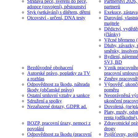
Střídavá péče, svěření do péče,
Partnerství 2026,
adopce (osvojení), pěstounství
partnerů
Styk (setkávání) s dítětem, dětmi
Exekuce, zástava
Otcovství - určení, DNA testy
Darování, vlastni
majitele
Dědictví, vydědě
(články)
Věcné břemeno (
Dluhy, závazky, 
směnky, insolven
Bydlení, nájemné
SVJ, BD
Bezdůvodné obohacení
Vznik pracovníh
Autorské právo, poplatky za TV
pracovní smlouv
a rozhlas
Změny pracovní
Odpovědnost za škodu, náhrada
Výpověď, ukonče
škody (občanské právo)
poměru
Ostatní smluvní vztahy a sankce
Neoprávněná výp
Sdružení a spolky
ukončení pracov
Nezařazené dotazy, GDPR ad.
Dovolená, (ne)pl
Platy, mzdy, odst
renta (odškodné),
BOZP, pracovní úrazy, nemoci z
Zdravotnické prá
povolání
drogy
Odpovědnost za škodu (pracovní
Pojišťovny, pojiš