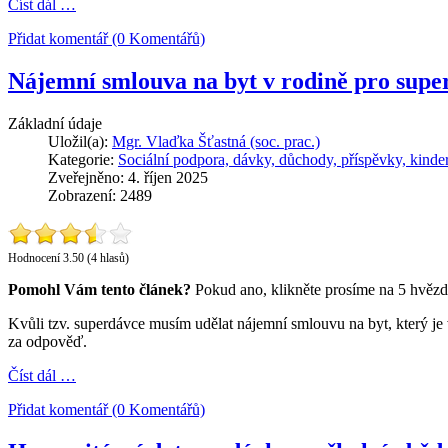
Číst dál …
Přidat komentář (0 Komentářů)
Nájemní smlouva na byt v rodině pro sup
Základní údaje
Uložil(a):
Mgr. Vlaďka Šťastná (soc. prac.)
Kategorie:
Sociální podpora, dávky, důchody, příspěvky, kinde
Zveřejněno: 4. říjen 2025
Zobrazení: 2489
Hodnocení 3.50 (4 hlasů)
Pomohl Vám tento článek?
Pokud ano, klikněte prosíme na 5 hvězd
Kvůli tzv. superdávce musím udělat nájemní smlouvu na byt, který je 
za odpověď.
Číst dál …
Přidat komentář (0 Komentářů)