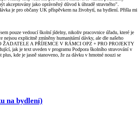
 být akceptovány jako oprávněný důvod k úhradě stravného".
ávka je pro občany UK příspěvkem na živobytí, na bydlení. Přišla mi
m pouze vedoucí školní jídelny, nikoliv pracovnice úřadu, které je
 nejsou explicitně zmíněny humanitární dávky, ale dle našeho
AVIDEL PRO ŽADATELE A PŘÍJEMCE V RÁMCI OPZ + PRO PROJEKTY
je text uveden v programu Podpora školního stravování v
t plus, kde je jasně stanoveno, že za dávku v hmotné nouzi se
u na bydlení)