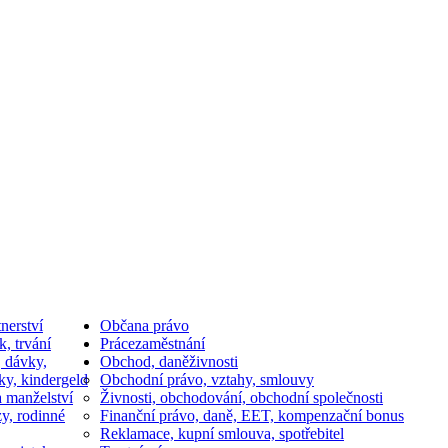
nerství
Občan
a právo
k, trvání
Práce
zaměstnání
, dávky,
Obchod, daně
živnosti
ky, kindergeld
Obchodní právo, vztahy, smlouvy
a manželství
Živnosti, obchodování, obchodní společnosti
y, rodinné
Finanční právo, daně, EET, kompenzační bonus
Reklamace, kupní smlouva, spotřebitel