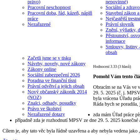
právo)
nepovinné)
Pracovní neschopnost
Sociální a zdravot
Pracovní doba, řád, kázeň, náplň
Stavební zákon a
práce
Nejčastější trestn
Nezařazené
Právní slovník
Znění, výňatky, d
Pěstounství, osvo
informace
Smlouvy, listiny -
obsah
Začetli jsme se v tisku
Návrhy, novely, nové zákony
Hodnocení 3.33 (3 hlasů)
Zákony online
Sociální zabezpečení 2026
Pomohl Vám tento čl
Poradna ve finanční tísni
Právní odvětví a jejich obsah
Obracím se na Vás ve vě
Nový občanský zákoník 2014
29. 5. 2025 (č. j. M
(NOZ)
byla vrácena Úřadu prác
Znalci, odhady, posudky
Ráda bych se poradila, j
Právo ve školství
Nezařazené dotazy
zda mám Úřad práce pís
případně zda je rozhodnutí MPSV ze dne 29. 5. 2025 konečné a 
Cílem je, aby tato věc byla řádně uzavřena a aby nebyla vedena jak