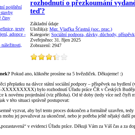
rozhodnutí o přezkoumání vydané 
ní pojištění
teď?
 stavby
é činy
Základní údaje
efinice, texty
Uložil(a):
Mgr. Vlaďka Šťastná (soc. prac.)
jení, adopce -
Kategorie:
Sociální podpora, dávky, důchody, příspěvk
Zveřejněno: 31. říjen 2025
 náležitosti,
Zobrazení: 2947
ánek?
Pokud ano, klikněte prosíme na 5 hvězdiček. Děkujeme! :)
ci přeplatku na dávce státní sociální podpory – příspěvek na bydlení (
PSV-XXXXXXXXX) bylo rozhodnutí Úřadu práce ČR v Českých Buděj
e k novému projednání (viz příloha). Od té doby (tedy více než čtyři 
ak v této situaci správně postupovat:
emně vyzvat, aby byl tento proces dokončen a formálně uzavřen, tedy 
mohu jej považovat za ukončené, nebo je potřeba ještě nějaký další pr
o „pozastavená“ v evidenci Úřadu práce. Děkuji Vám za Váš čas a za do