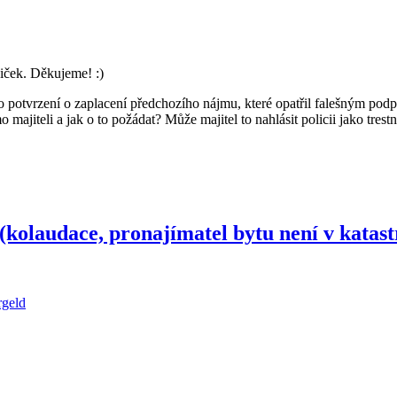
iček. Děkujeme! :)
o potvrzení o zaplacení předchozího nájmu, které opatřil falešným pod
ajiteli a jak o to požádat? Může majitel to nahlásit policii jako trestn
(kolaudace, pronajímatel bytu není v katast
rgeld