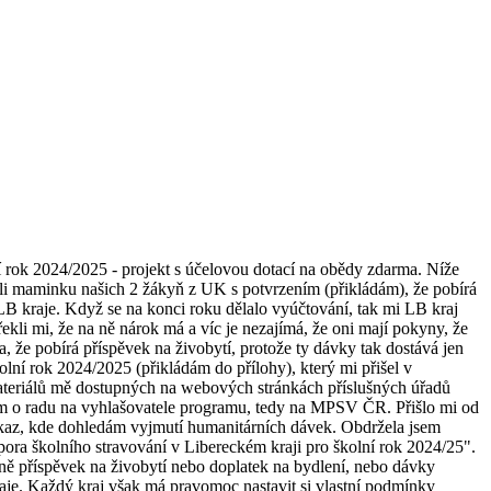
í rok 2024/2025 - projekt s účelovou dotací na obědy zdarma. Níže
lali maminku našich 2 žákyň z UK s potvrzením (přikládám), že pobírá
LB kraje. Když se na konci roku dělalo vyúčtování, tak mi LB kraj
kli mi, že na ně nárok má a víc je nezajímá, že oni mají pokyny, že
a, že pobírá příspěvek na živobytí, protože ty dávky tak dostává jen
olní rok 2024/2025 (přikládám do přílohy), který mi přišel v
 materiálů mě dostupných na webových stránkách příslušných úřadů
sem o radu na vyhlašovatele programu, tedy na MPSV ČR. Přišlo mi od
kaz, kde dohledám vyjmutí humanitárních dávek. Obdržela jsem
ra školního stravování v Libereckém kraji pro školní rok 2024/25".
ně příspěvek na živobytí nebo doplatek na bydlení, nebo dávky
je. Každý kraj však má pravomoc nastavit si vlastní podmínky