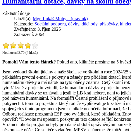
Humanitární dotace, dávky na školní oběd
Základní údaje
Uložil(a):
Mgr. Lukáš Mohyla (právník)
Kategorie:
Sociální podpora, dávky, důchody, příspěvky, kinde
Zveřejněno: 3. říjen 2025
Zobrazení: 2064
Hodnocení 3.75 (4 hlasů)
Pomohl Vám tento článek?
Pokud ano, klikněte prosíme na 5 hvězd
Jsem vedoucí školní jídelny a naše škola se ve školním roce 2024/25 
přikládám prvotní e-mail s pokyny a zásady pro přidělení dotací, kte
humanitární dávky a má nárok na tyto obědy zdarma. Celý školní rok 
tyto žákyně z projektu vyřadil, že humanitární dávky v projektu neuz
humanitární dávky se uznávají a jestli je LB kraj nebere, není to jeji
pod názvem humanitární. Na formuláři Čestné prohlášení o příjmové a s
pokynech k tomuto projektu a který rodiče vyplňovali je k zatržení 
spojených s tímto programem jsem se nikde nedočetla informaci, že 
Odboru realizace programů ESF toto vyjádření, které přikládám. Zn
opověď: "Dovolte mi upřesnit, poskytnutí této dotace se řídí konkr
V rámci tohoto programu byly pro dané období oprávněnými pouze ty d
pěstounské péče. Co se týče vyjádření MPSV, chápeme, že může být 