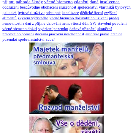
příjmu
náhrada škody
věcné břemeno
zdanění
daně
insolvence
oddlužení
bezdůvodné obohacení
služebnost
společenství vlastníků bytových
jednotek
bytové družstvo
odstupné
kanalizace
dědické řízení
zvýšení
alimentů
zvýšení výživného
věcné břemeno doživotního užívání
prodej
nemovitosti a daň z příjmu
darování nemovitosti
dům SVJ
stavební povolení
věcné břemeno dožití
vydržení pozemku
daňové přiznání
ukončení
pracovního poměru
dočasná pracovní neschopnost
autorské právo
hranice
pozemků
spoluvlastnictví
zubař