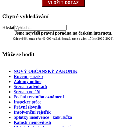
Chytré vyhledávání
Hledat
Jsme největší právní poradna na českém internetu.
Odpověděli jsme přes 40.000 vašich dotazů, jsme s vámi 17 let (2009-2026).
Může se hodit
NOVÝ OBČANSKÝ ZÁKONÍK
Ručení
je riziko
Zákony online
Seznam
advokátů
Seznam notářů
Podání
trestního oznámení
Inspekce
práce
Právní slovník
Insolvenční
rejstřík
Splátky insolvence
- kalkulačka
Katastr nemovitostí