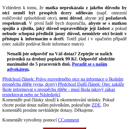
Vzhledem k tomu, že
matka neprokázala z jakého důvodu by
otci neměl být prospěch dcery sdělován
(např. omezení
rodičovské způsobilosti otce),
není důvod
, abyste její
požadavek
respektovali
. V první řadě bych doporučila,
abyste se s matkou
spojila a zjistila, jaký důvod ospravedlňuje její žádost
a pokud
nebude schopná předložit jasný důvod, nemůžete otci bránit v
přístupu k informacím o dceři
. Totéž platí i v opačném případě
(otec zakáže podávat škole informace matce)
Nenašli jste odpověď na Váš dotaz? Zeptejte se našich
právníků za drobný poplatek 99 Kč.
Odpověď obdržíte
maximálně do 5 pracovních dnů
.
Poradit se s naším
advokátem
.
Předchozí článek: Právo rozvedeného otce na informace o školním
prospěchu dítěte (syna, dcery)
Předchozí
Další článek: Otec zakáže
škole informovat o prospěchu dítěte - musí škola takový zákaz
respektovat nebo ne
Následující
Komentáře pod články slouží k okomentování stránky. Pokud
chcete poslat dotaz našim právníkům, pokračujte
ZDE
. Do
komentářů prosíme nevkládejte dotazy. Děkujeme.
Komentáře vytvořeny pomocí
CComment