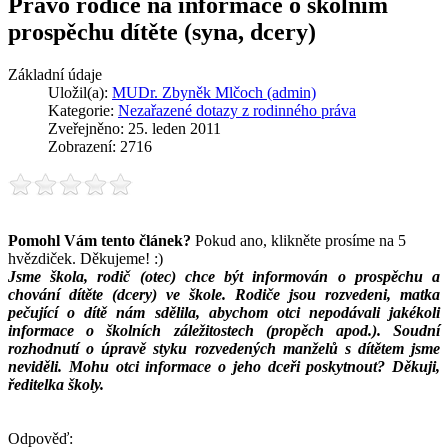
Právo rodiče na informace o školním
prospěchu dítěte (syna, dcery)
Základní údaje
Uložil(a):
MUDr. Zbyněk Mlčoch (admin)
Kategorie:
Nezařazené dotazy z rodinného práva
Zveřejněno: 25. leden 2011
Zobrazení: 2716
Pomohl Vám tento článek?
Pokud ano, klikněte prosíme na 5
hvězdiček. Děkujeme! :)
Jsme škola, rodič (otec) chce být informován o prospěchu a
chování dítěte (dcery) ve škole. Rodiče jsou rozvedeni, matka
pečující o dítě nám sdělila, abychom otci nepodávali jakékoli
informace o školních záležitostech (propěch apod.). Soudní
rozhodnutí o úpravě styku rozvedených manželů s dítětem jsme
neviděli. Mohu otci informace o jeho dceři poskytnout? Děkuji,
ředitelka školy.
Odpověď: