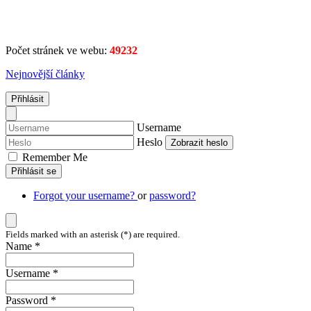
Počet stránek ve webu:
49232
Nejnovější články
Přihlásit
Username
Heslo
Zobrazit heslo
Remember Me
Přihlásit se
Forgot your username?
or
password?
Fields marked with an asterisk (*) are required.
Name *
Username *
Password *