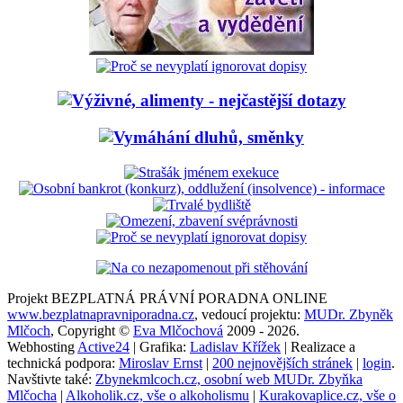
Projekt BEZPLATNÁ PRÁVNÍ PORADNA ONLINE
www.bezplatnapravniporadna.cz
, vedoucí projektu:
MUDr. Zbyněk
Mlčoch
, Copyright ©
Eva Mlčochová
2009 - 2026.
Webhosting
Active24
| Grafika:
Ladislav Křížek
| Realizace a
technická podpora:
Miroslav Ernst
|
200 nejnovějších stránek
|
login
.
Navštivte také:
Zbynekmlcoch.cz, osobní web MUDr. Zbyňka
Mlčocha
|
Alkoholik.cz, vše o alkoholismu
|
Kurakovaplice.cz, vše o