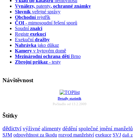
Vklad do katastru
nemovitostí
Vynálezy,
patenty
, ochranné známky
Slovník
veřejné správy
Obchodní
rejstřík
ČOI
- mimosoudní řešení sporů
Soudní
znalci
Registr
exekucí
Exekuční
dražby
Nahrávka
jako důkaz
Kamery
v bytovém domě
Mezinárodní ochrana dětí
Brno
Zbrojní průkaz
- testy
Návštěvnost
Detaily statistik
Počítadlo od 13.2.2009
Štítky
dědictví
výživné
alimenty
dědění
společné jmění manželů
SJM
odpovědnost za škodu
rozvod manželství
exekuce
SVJ
daň z