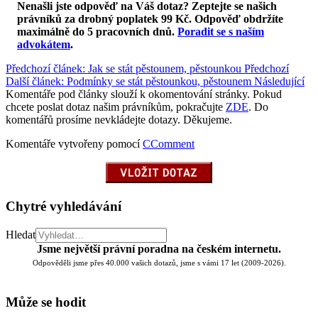
Nenašli jste odpověď na Váš dotaz? Zeptejte se našich
právníků za drobný poplatek 99 Kč.
Odpověď obdržíte
maximálně do 5 pracovních dnů
.
Poradit se s naším
advokátem
.
Předchozí článek: Jak se stát pěstounem, pěstounkou
Předchozí
Další článek: Podmínky se stát pěstounkou, pěstounem
Následující
Komentáře pod články slouží k okomentování stránky. Pokud
chcete poslat dotaz našim právníkům, pokračujte
ZDE
. Do
komentářů prosíme nevkládejte dotazy. Děkujeme.
Komentáře vytvořeny pomocí
CComment
Chytré vyhledávání
Hledat
Jsme největší právní poradna na českém internetu.
Odpověděli jsme přes 40.000 vašich dotazů, jsme s vámi 17 let (2009-2026).
Může se hodit