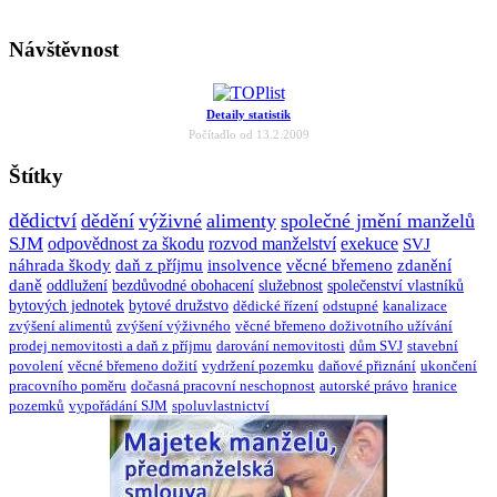
Návštěvnost
Detaily statistik
Počítadlo od 13.2.2009
Štítky
dědictví
dědění
výživné
alimenty
společné jmění manželů
SJM
odpovědnost za škodu
rozvod manželství
exekuce
SVJ
náhrada škody
daň z příjmu
insolvence
věcné břemeno
zdanění
daně
oddlužení
bezdůvodné obohacení
služebnost
společenství vlastníků
bytových jednotek
bytové družstvo
dědické řízení
odstupné
kanalizace
zvýšení alimentů
zvýšení výživného
věcné břemeno doživotního užívání
prodej nemovitosti a daň z příjmu
darování nemovitosti
dům SVJ
stavební
povolení
věcné břemeno dožití
vydržení pozemku
daňové přiznání
ukončení
pracovního poměru
dočasná pracovní neschopnost
autorské právo
hranice
pozemků
vypořádání SJM
spoluvlastnictví