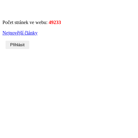
Počet stránek ve webu:
49233
Nejnovější články
Přihlásit
Username
Heslo
Zobrazit heslo
Remember Me
Přihlásit se
Forgot your username?
or
password?