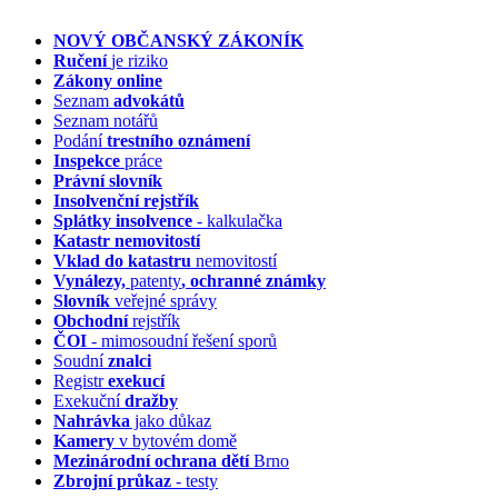
NOVÝ OBČANSKÝ ZÁKONÍK
Ručení
je riziko
Zákony online
Seznam
advokátů
Seznam notářů
Podání
trestního oznámení
Inspekce
práce
Právní slovník
Insolvenční
rejstřík
Splátky insolvence
- kalkulačka
Katastr nemovitostí
Vklad do katastru
nemovitostí
Vynálezy,
patenty
, ochranné známky
Slovník
veřejné správy
Obchodní
rejstřík
ČOI
- mimosoudní řešení sporů
Soudní
znalci
Registr
exekucí
Exekuční
dražby
Nahrávka
jako důkaz
Kamery
v bytovém domě
Mezinárodní ochrana dětí
Brno
Zbrojní průkaz
- testy