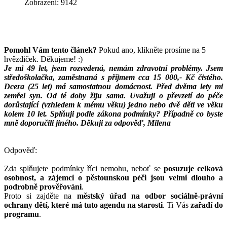
Zobrazení: 9142
Pomohl Vám tento článek?
Pokud ano, klikněte prosíme na 5
hvězdiček. Děkujeme! :)
Je mi 49 let, jsem rozvedená, nemám zdravotní problémy. Jsem
středoškolačka, zaměstnaná s příjmem cca 15 000,- Kč čistého.
Dcera (25 let) má samostatnou domácnost. Před dvěma lety mi
zemřel syn. Od té doby žiju sama. Uvažuji o převzetí do péče
dorůstající (vzhledem k mému věku) jedno nebo dvě děti ve věku
kolem 10 let. Splňuji podle zákona podmínky? Případně co byste
mně doporučili jiného. Děkuji za odpověď, Milena
Odpověď:
Zda splňujete podmínky říci nemohu, neboť se
posuzuje celková
osobnost, a zájemci o pěstounskou péči jsou velmi dlouho a
podrobně prověřováni
.
Proto si zajděte na
městský úřad na odbor sociálně-právní
ochrany dětí, které má tuto agendu na starosti
. Ti Vás
zařadí do
programu
.