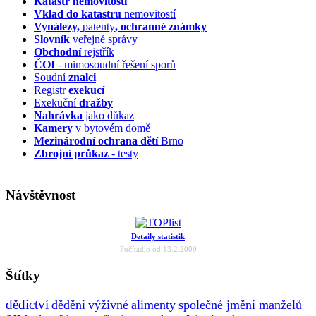
Katastr nemovitostí
Vklad do katastru
nemovitostí
Vynálezy,
patenty
, ochranné známky
Slovník
veřejné správy
Obchodní
rejstřík
ČOI
- mimosoudní řešení sporů
Soudní
znalci
Registr
exekucí
Exekuční
dražby
Nahrávka
jako důkaz
Kamery
v bytovém domě
Mezinárodní ochrana dětí
Brno
Zbrojní průkaz
- testy
Návštěvnost
Detaily statistik
Počítadlo od 13.2.2009
Štítky
dědictví
dědění
výživné
alimenty
společné jmění manželů