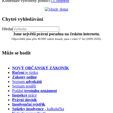
Komentáře vytvořeny pomocí
CComment
Chytré vyhledávání
Hledat
Jsme největší právní poradna na českém internetu.
Odpověděli jsme přes 40.000 vašich dotazů, jsme s vámi 17 let (2009-2026).
Může se hodit
NOVÝ OBČANSKÝ ZÁKONÍK
Ručení
je riziko
Zákony online
Seznam
advokátů
Seznam notářů
Podání
trestního oznámení
Inspekce
práce
Právní slovník
Insolvenční
rejstřík
Splátky insolvence
- kalkulačka