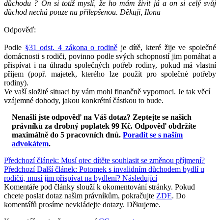
důchodu ? On si totiž myslí, že ho mám živit já a on si celý svůj
důchod nechá pouze na přilepšenou. Děkuji, Ilona
Odpověď:
Podle
§31 odst. 4 zákona o rodině
je dítě, které žije ve společné
domácnosti s rodiči, povinno podle svých schopností jim pomáhat a
přispívat i na úhradu společných potřeb rodiny, pokud má vlastní
příjem (popř. majetek, kterého lze použít pro společné potřeby
rodiny).
Ve vaší složité situaci by vám mohl finančně vypomoci. Je tak věcí
vzájemné dohody, jakou konkrétní částkou to bude.
Nenašli jste odpověď na Váš dotaz? Zeptejte se našich
právníků za drobný poplatek 99 Kč.
Odpověď obdržíte
maximálně do 5 pracovních dnů
.
Poradit se s naším
advokátem
.
Předchozí článek: Musí otec dítěte souhlasit se změnou příjmení?
Předchozí
Další článek: Potomek s invalidním důchodem bydlí u
rodičů, musí jim přispívat na bydlení?
Následující
Komentáře pod články slouží k okomentování stránky. Pokud
chcete poslat dotaz našim právníkům, pokračujte
ZDE
. Do
komentářů prosíme nevkládejte dotazy. Děkujeme.