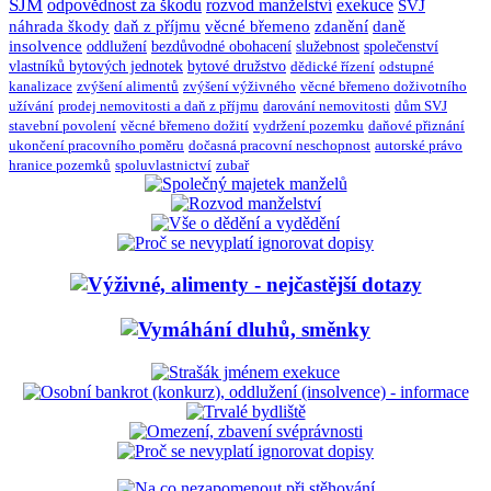
SJM
odpovědnost za škodu
rozvod manželství
exekuce
SVJ
náhrada škody
daň z příjmu
věcné břemeno
zdanění
daně
insolvence
oddlužení
bezdůvodné obohacení
služebnost
společenství
vlastníků bytových jednotek
bytové družstvo
dědické řízení
odstupné
kanalizace
zvýšení alimentů
zvýšení výživného
věcné břemeno doživotního
užívání
prodej nemovitosti a daň z příjmu
darování nemovitosti
dům SVJ
stavební povolení
věcné břemeno dožití
vydržení pozemku
daňové přiznání
ukončení pracovního poměru
dočasná pracovní neschopnost
autorské právo
hranice pozemků
spoluvlastnictví
zubař