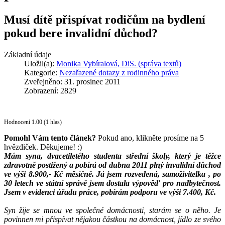
Musí dítě přispívat rodičům na bydlení
pokud bere invalidní důchod?
Základní údaje
Uložil(a):
Monika Vybíralová, DiS. (správa textů)
Kategorie:
Nezařazené dotazy z rodinného práva
Zveřejněno: 31. prosinec 2011
Zobrazení: 2829
Hodnocení 1.00 (1 hlas)
Pomohl Vám tento článek?
Pokud ano, klikněte prosíme na 5
hvězdiček. Děkujeme! :)
Mám syna, dvacetiletého studenta střední školy, který je těžce
zdravotně postižený a pobírá od dubna 2011 plný invalidní důchod
ve výši 8.900,- Kč měsíčně. Já jsem rozvedená, samoživitelka , po
30 letech ve státní správě jsem dostala výpověď pro nadbytečnost.
Jsem v evidenci úřadu práce, pobírám podporu ve výši 7.400, Kč.
Syn žije se mnou ve společné domácnosti, starám se o něho. Je
povinnen mi přispívat nějakou částkou na domácnost, jídlo ze svého