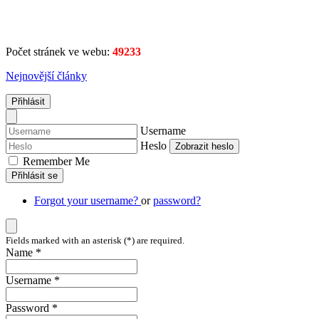
Počet stránek ve webu:
49233
Nejnovější články
Přihlásit
Username
Heslo
Zobrazit heslo
Remember Me
Přihlásit se
Forgot your username?
or
password?
Fields marked with an asterisk (*) are required.
Name *
Username *
Password *