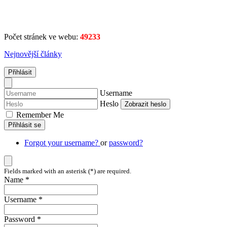
Počet stránek ve webu:
49233
Nejnovější články
Přihlásit
Username
Heslo
Zobrazit heslo
Remember Me
Přihlásit se
Forgot your username?
or
password?
Fields marked with an asterisk (*) are required.
Name *
Username *
Password *