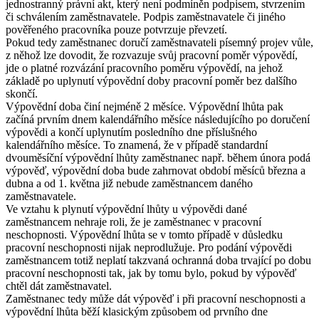
jednostranný právní akt, který není podmíněn podpisem, stvrzením
či schválením zaměstnavatele. Podpis zaměstnavatele či jiného
pověřeného pracovníka pouze potvrzuje převzetí.
Pokud tedy zaměstnanec doručí zaměstnavateli písemný projev vůle,
z něhož lze dovodit, že rozvazuje svůj pracovní poměr výpovědí,
jde o platné rozvázání pracovního poměru výpovědí, na jehož
základě po uplynutí výpovědní doby pracovní poměr bez dalšího
skončí.
Výpovědní doba činí nejméně 2 měsíce. Výpovědní lhůta pak
začíná prvním dnem kalendářního měsíce následujícího po doručení
výpovědi a končí uplynutím posledního dne příslušného
kalendářního měsíce. To znamená, že v případě standardní
dvouměsíční výpovědní lhůty zaměstnanec např. během února podá
výpověď, výpovědní doba bude zahrnovat období měsíců března a
dubna a od 1. května již nebude zaměstnancem daného
zaměstnavatele.
Ve vztahu k plynutí výpovědní lhůty u výpovědi dané
zaměstnancem nehraje roli, že je zaměstnanec v pracovní
neschopnosti. Výpovědní lhůta se v tomto případě v důsledku
pracovní neschopnosti nijak neprodlužuje. Pro podání výpovědi
zaměstnancem totiž neplatí takzvaná ochranná doba trvající po dobu
pracovní neschopnosti tak, jak by tomu bylo, pokud by výpověď
chtěl dát zaměstnavatel.
Zaměstnanec tedy může dát výpověď i při pracovní neschopnosti a
výpovědní lhůta běží klasickým způsobem od prvního dne