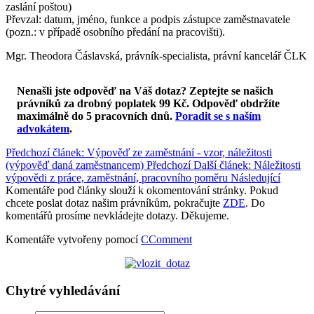
zaslání poštou)
Převzal: datum, jméno, funkce a podpis zástupce zaměstnavatele
(pozn.: v případě osobního předání na pracovišti).
Mgr. Theodora Čáslavská, právník-specialista, právní kancelář ČLK
Nenašli jste odpověď na Váš dotaz? Zeptejte se našich
právníků za drobný poplatek 99 Kč.
Odpověď obdržíte
maximálně do 5 pracovních dnů
.
Poradit se s naším
advokátem
.
Předchozí článek: Výpověď ze zaměstnání - vzor, náležitosti
(výpověď daná zaměstnancem)
Předchozí
Další článek: Náležitosti
výpovědi z práce, zaměstnání, pracovního poměru
Následující
Komentáře pod články slouží k okomentování stránky. Pokud
chcete poslat dotaz našim právníkům, pokračujte
ZDE
. Do
komentářů prosíme nevkládejte dotazy. Děkujeme.
Komentáře vytvořeny pomocí
CComment
Chytré vyhledávání