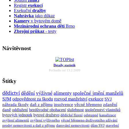
Soudní
znalci
Registr
exekucí
Exekuční
dražby
Nahrávka
jako důkaz
Kamery
v bytovém domě
Mezinárodní ochrana dětí
Brno
Zbrojní průkaz
- testy
Návštěvnost
Detaily statistik
Počítadlo od 13.2.2009
Štítky
dědictví
dědění
výživné
alimenty
společné jmění manželů
SJM
odpovědnost za škodu
rozvod manželství
exekuce
SVJ
náhrada škody
daň z příjmu
insolvence
věcné břemeno
zdanění
daně
oddlužení
bezdůvodné obohacení
služebnost
společenství vlastníků
bytových jednotek
bytové družstvo
dědické řízení
odstupné
kanalizace
zvýšení alimentů
zvýšení výživného
věcné břemeno doživotního užívání
prodej nemovitosti a daň z příjmu
darování nemovitosti
dům SVJ
stavební