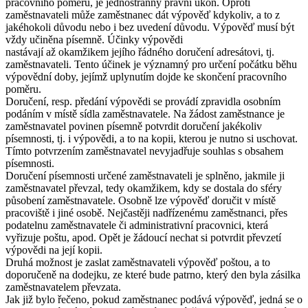
pracovního poměru, je jednostranný právní úkon. Oproti
zaměstnavateli může zaměstnanec dát výpověď kdykoliv, a to z
jakéhokoli důvodu nebo i bez uvedení důvodu. Výpověď musí být
vždy učiněna písemně. Účinky výpovědi
nastávají až okamžikem jejího řádného doručení adresátovi, tj.
zaměstnavateli. Tento účinek je významný pro určení počátku běhu
výpovědní doby, jejímž uplynutím dojde ke skončení pracovního
poměru.
Doručení, resp. předání výpovědi se provádí zpravidla osobním
podáním v místě sídla zaměstnavatele. Na žádost zaměstnance je
zaměstnavatel povinen písemně potvrdit doručení jakékoliv
písemnosti, tj. i výpovědi, a to na kopii, kterou je nutno si uschovat.
Tímto potvrzením zaměstnavatel nevyjadřuje souhlas s obsahem
písemnosti.
Doručení písemnosti určené zaměstnavateli je splněno, jakmile ji
zaměstnavatel převzal, tedy okamžikem, kdy se dostala do sféry
působení zaměstnavatele. Osobně lze výpověď doručit v místě
pracoviště i jiné osobě. Nejčastěji nadřízenému zaměstnanci, přes
podatelnu zaměstnavatele či administrativní pracovnici, která
vyřizuje poštu, apod. Opět je žádoucí nechat si potvrdit převzetí
výpovědi na její kopii.
Druhá možnost je zaslat zaměstnavateli výpověď poštou, a to
doporučeně na dodejku, ze které bude patrno, který den byla zásilka
zaměstnavatelem převzata.
Jak již bylo řečeno, pokud zaměstnanec podává výpověď, jedná se o