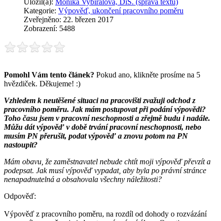
Uložil(a):
Monika Vybíralová, DiS. (správa textů)
Kategorie:
Výpověď, ukončení pracovního poměru
Zveřejněno: 22. březen 2017
Zobrazení: 5488
Pomohl Vám tento článek?
Pokud ano, klikněte prosíme na 5
hvězdiček. Děkujeme! :)
Vzhledem k neutěšené situaci na pracovišti zvažuji odchod z
pracovního poměru. Jak mám postupovat při podání výpovědi?
Toho času jsem v pracovní neschopnosti a zřejmě budu i nadále.
Můžu dát výpověď v době trvání pracovní neschopnosti, nebo
musím PN přerušit, podat výpověď a znovu potom na PN
nastoupit?
Mám obavu, že zaměstnavatel nebude chtít moji výpověď převzít a
podepsat. Jak musí výpověď vypadat, aby byla po právní stránce
nenapadnutelná a obsahovala všechny náležitosti?
Odpověď:
Výpověď z pracovního poměru, na rozdíl od dohody o rozvázání