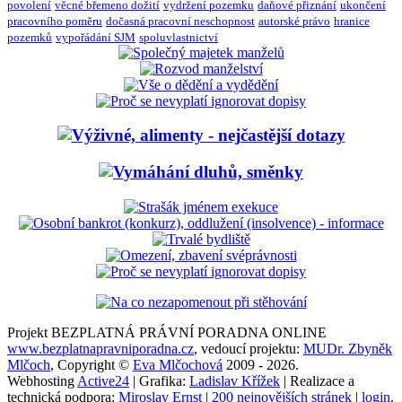
povolení
věcné břemeno dožití
vydržení pozemku
daňové přiznání
ukončení
pracovního poměru
dočasná pracovní neschopnost
autorské právo
hranice
pozemků
vypořádání SJM
spoluvlastnictví
Projekt BEZPLATNÁ PRÁVNÍ PORADNA ONLINE
www.bezplatnapravniporadna.cz
, vedoucí projektu:
MUDr. Zbyněk
Mlčoch
, Copyright ©
Eva Mlčochová
2009 - 2026.
Webhosting
Active24
| Grafika:
Ladislav Křížek
| Realizace a
technická podpora:
Miroslav Ernst
|
200 nejnovějších stránek
|
login
.