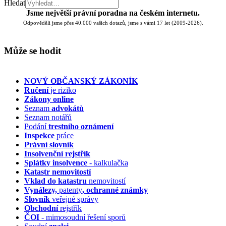
Hledat
Jsme největší právní poradna na českém internetu.
Odpověděli jsme přes 40.000 vašich dotazů, jsme s vámi 17 let (2009-2026).
Může se hodit
NOVÝ OBČANSKÝ ZÁKONÍK
Ručení
je riziko
Zákony online
Seznam
advokátů
Seznam notářů
Podání
trestního oznámení
Inspekce
práce
Právní slovník
Insolvenční
rejstřík
Splátky insolvence
- kalkulačka
Katastr nemovitostí
Vklad do katastru
nemovitostí
Vynálezy,
patenty
, ochranné známky
Slovník
veřejné správy
Obchodní
rejstřík
ČOI
- mimosoudní řešení sporů