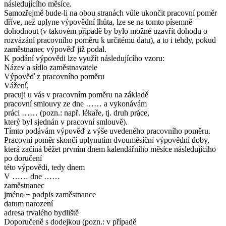
následujícího měsíce.
Samozřejmě bude-li na obou stranách vůle ukončit pracovní poměr
dříve, než uplyne výpovědní lhůta, lze se na tomto písemně
dohodnout (v takovém případě by bylo možné uzavřít dohodu o
rozvázání pracovního poměru k určitému datu), a to i tehdy, pokud
zaměstnanec výpověď již podal.
K podání výpovědi lze využít následujícího vzoru:
Název a sídlo zaměstnavatele
Výpověď z pracovního poměru
Vážení,
pracuji u vás v pracovním poměru na základě
pracovní smlouvy ze dne …… a vykonávám
práci …… (pozn.: např. lékaře, tj. druh práce,
který byl sjednán v pracovní smlouvě).
Tímto podávám výpověď z výše uvedeného pracovního poměru.
Pracovní poměr skončí uplynutím dvouměsíční výpovědní doby,
která začíná běžet prvním dnem kalendářního měsíce následujícího
po doručení
této výpovědi, tedy dnem
V …… dne ……
zaměstnanec
jméno + podpis zaměstnance
datum narození
adresa trvalého bydliště
Doporučeně s dodejkou (pozn.: v případě