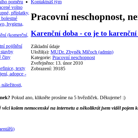
ního poměru
Kontakt
náš tým
acené volno
upné, příplatky,
Pracovní neschopnost, n
 bolestné
vo, hygiena,
Karenční doba - co je to karenční
tění (komerční,
ní pojištění
Základní údaje
 stavby
Uložil(a):
MUDr. Zbyněk Mlčoch (admin)
é činy
Kategorie:
Pracovní neschopnost
Zveřejněno: 13. únor 2010
efinice, texty
Zobrazení: 39185
jení, adopce -
 náležitosti,
ánek?
Pokud ano, klikněte prosíme na 5 hvězdiček. Děkujeme! :)
é věci kolem nemocenské na internetu a několikrát jsem viděl pojem ka
entářů)