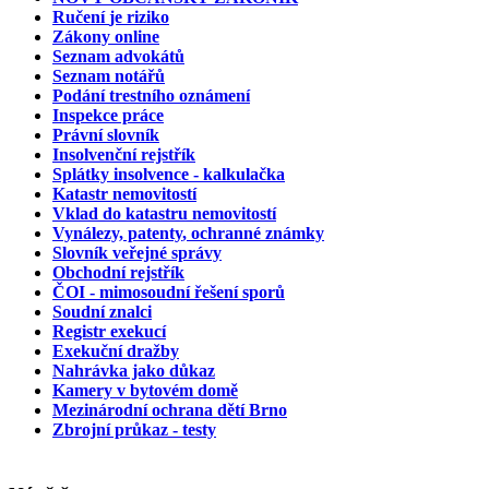
Ručení
je riziko
Zákony online
Seznam
advokátů
Seznam notářů
Podání
trestního oznámení
Inspekce
práce
Právní slovník
Insolvenční
rejstřík
Splátky insolvence
- kalkulačka
Katastr nemovitostí
Vklad do katastru
nemovitostí
Vynálezy,
patenty
, ochranné známky
Slovník
veřejné správy
Obchodní
rejstřík
ČOI
- mimosoudní řešení sporů
Soudní
znalci
Registr
exekucí
Exekuční
dražby
Nahrávka
jako důkaz
Kamery
v bytovém domě
Mezinárodní ochrana dětí
Brno
Zbrojní průkaz
- testy