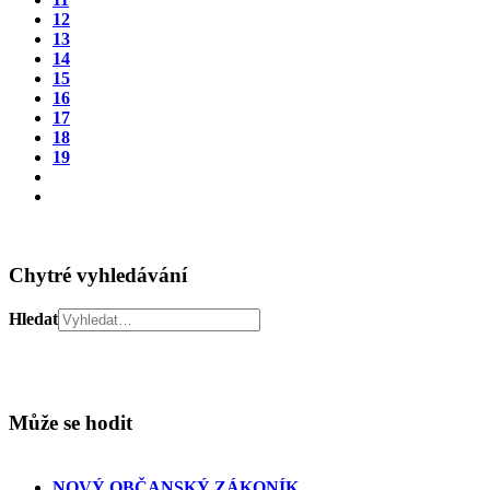
12
13
14
15
16
17
18
19
Chytré vyhledávání
Hledat
Může se hodit
NOVÝ OBČANSKÝ ZÁKONÍK