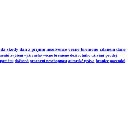
ada škody
daň z příjmu
insolvence
věcné břemeno
zdanění
daně
imentů
zvýšení výživného
věcné břemeno doživotního užívání
prodej
 poměru
dočasná pracovní neschopnost
autorské právo
hranice pozemků