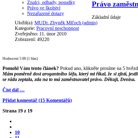
Znalci, odhady, posudky
Právo zaměstn
Právo ve školství
Nezařazené dotazy
Základní údaje
Uložil(a):
MUDr. Zbyněk Mlčoch (admin)
Kategorie:
Pracovní neschopnost
Zveřejněno: 11. únor 2010
Zobrazení: 49220
Hodnocení 5.00 (1 hlas)
Pomohl Vám tento článek?
Pokud ano, klikněte prosíme na 5 hvězd
Mám poměrně dost arogantního šéfa, který mi říkal, že si zjistí, je
se ráda zeptala, zda na to má zaměstnavatel právo. Děkuji, Denisa.
Číst dál …
Přidat komentář (15 Komentářů)
Strana 19 z 19
10
11