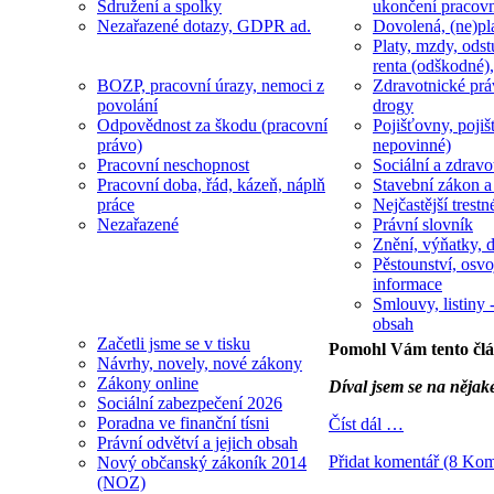
Sdružení a spolky
ukončení pracov
Nezařazené dotazy, GDPR ad.
Dovolená, (ne)pl
Platy, mzdy, odst
renta (odškodné),
BOZP, pracovní úrazy, nemoci z
Zdravotnické prá
povolání
drogy
Odpovědnost za škodu (pracovní
Pojišťovny, pojiš
právo)
nepovinné)
Pracovní neschopnost
Sociální a zdravot
Pracovní doba, řád, kázeň, náplň
Stavební zákon a
práce
Nejčastější trestn
Nezařazené
Právní slovník
Znění, výňatky, d
Pěstounství, osvo
informace
Smlouvy, listiny -
obsah
Začetli jsme se v tisku
Pomohl Vám tento čl
Návrhy, novely, nové zákony
Zákony online
Díval jsem se na nějak
Sociální zabezpečení 2026
Poradna ve finanční tísni
Číst dál …
Právní odvětví a jejich obsah
Přidat komentář (8 Kom
Nový občanský zákoník 2014
(NOZ)