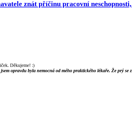
avatele znát příčinu pracovní neschopnosti
iček. Děkujeme! :)
stli jsem opravdu byla nemocná od mého praktického lékaře. Že prý se