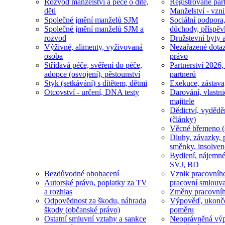
Rozvod manželství a péče o dítě,
Registrované part
děti
Manželství - vzni
Společné jmění manželů SJM
Sociální podpora
Společné jmění manželů SJM a
důchody, příspěv
rozvod
Družstevní byty 
Výživné, alimenty, vyživovaná
Nezařazené dotaz
osoba
právo
Střídavá péče, svěření do péče,
Partnerství 2026,
adopce (osvojení), pěstounství
partnerů
Styk (setkávání) s dítětem, dětmi
Exekuce, zástava
Otcovství - určení, DNA testy
Darování, vlastni
majitele
Dědictví, vydědě
(články)
Věcné břemeno (
Dluhy, závazky, 
směnky, insolven
Bydlení, nájemné
SVJ, BD
Bezdůvodné obohacení
Vznik pracovníh
Autorské právo, poplatky za TV
pracovní smlouv
a rozhlas
Změny pracovní
Odpovědnost za škodu, náhrada
Výpověď, ukonče
škody (občanské právo)
poměru
Ostatní smluvní vztahy a sankce
Neoprávněná výp