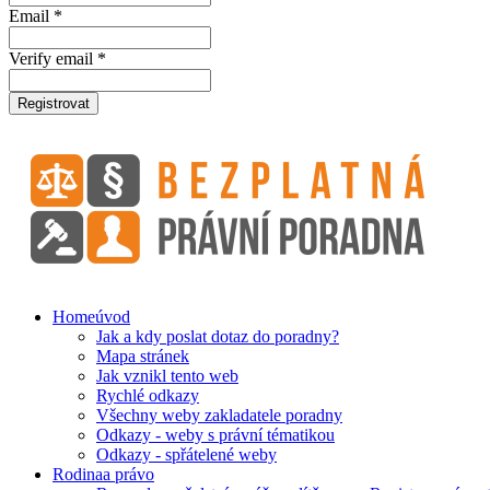
Email *
Verify email *
Registrovat
Home
úvod
Jak a kdy poslat dotaz do poradny?
Mapa stránek
Jak vznikl tento web
Rychlé odkazy
Všechny weby zakladatele poradny
Odkazy - weby s právní tématikou
Odkazy - spřátelené weby
Rodina
a právo