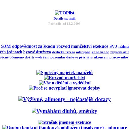
Detaily statistik
Počítadlo od 13.2.2009
SJM
odpovědnost za škodu
rozvod manželství
exekuce
SVJ
náhr
vých jednotek
bytové družstvo
dědické řízení
odstupné
kanalizace
zvýšení al
věcné břemeno dožití
vydržení pozemku
daňové přiznání
ukončení pracovního