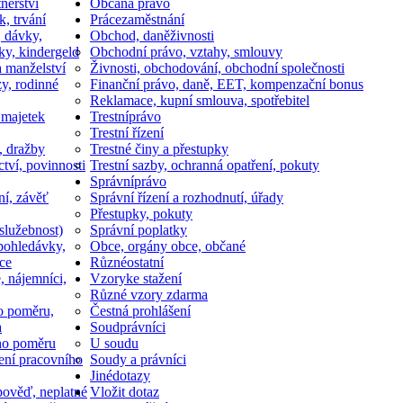
nerství
Občan
a právo
k, trvání
Práce
zaměstnání
, dávky,
Obchod, daně
živnosti
ky, kindergeld
Obchodní právo, vztahy, smlouvy
a manželství
Živnosti, obchodování, obchodní společnosti
y, rodinné
Finanční právo, daně, EET, kompenzační bonus
Reklamace, kupní smlouva, spotřebitel
 majetek
Trestní
právo
Trestní řízení
, dražby
Trestné činy a přestupky
ctví, povinnosti
Trestní sazby, ochranná opatření, pokuty
Správní
právo
ní, závěť
Správní řízení a rozhodnutí, úřady
Přestupky, pokuty
služebnost)
Správní poplatky
pohledávky,
Obce, orgány obce, občané
ce
Různé
ostatní
, nájemníci,
Vzory
ke stažení
Různé vzory zdarma
o poměru,
Čestná prohlášení
a
Soud
právníci
ho poměru
U soudu
ní pracovního
Soudy a právníci
Jiné
dotazy
ověď, neplatné
Vložit dotaz