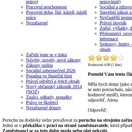
právo)
nepovinné)
Pracovní neschopnost
Sociální a zdravot
Pracovní doba, řád, kázeň, náplň
Stavební zákon a
práce
Nejčastější trestn
Nezařazené
Právní slovník
Znění, výňatky, d
Pěstounství, osvo
informace
Smlouvy, listiny -
obsah
Začetli jsme se v tisku
Návrhy, novely, nové zákony
Hodnocení 4.00 (1 hlas)
Zákony online
Sociální zabezpečení 2026
Pomohl Vám tento čl
Poradna ve finanční tísni
Právní odvětví a jejich obsah
Měla bych dotaz (jako z
Nový občanský zákoník 2014
se auto porouchalo, nás
(NOZ)
hodinové mzdě), kterou
Znalci, odhady, posudky
odpověď. Alena
Právo ve školství
Nezařazené dotazy
Odpověď:
Poruchu na dodávky nelze považovat za
poruchu na strojním zaříz
Jedná se o
překážku v práci na straně zaměstnavatele
, která přip
Zaměstnanci se za tuto dobu mzda nebo plat nekrátí.