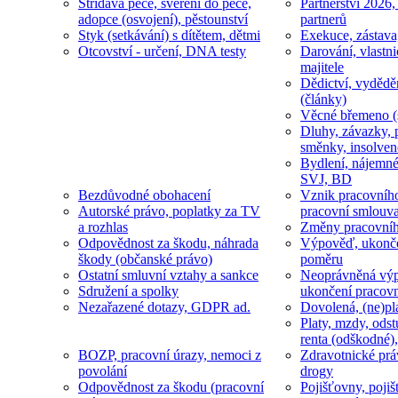
Střídavá péče, svěření do péče,
Partnerství 2026,
adopce (osvojení), pěstounství
partnerů
Styk (setkávání) s dítětem, dětmi
Exekuce, zástava
Otcovství - určení, DNA testy
Darování, vlastni
majitele
Dědictví, vydědě
(články)
Věcné břemeno (
Dluhy, závazky, 
směnky, insolven
Bydlení, nájemné
SVJ, BD
Bezdůvodné obohacení
Vznik pracovníh
Autorské právo, poplatky za TV
pracovní smlouv
a rozhlas
Změny pracovní
Odpovědnost za škodu, náhrada
Výpověď, ukonče
škody (občanské právo)
poměru
Ostatní smluvní vztahy a sankce
Neoprávněná výp
Sdružení a spolky
ukončení pracov
Nezařazené dotazy, GDPR ad.
Dovolená, (ne)pl
Platy, mzdy, odst
renta (odškodné),
BOZP, pracovní úrazy, nemoci z
Zdravotnické prá
povolání
drogy
Odpovědnost za škodu (pracovní
Pojišťovny, pojiš