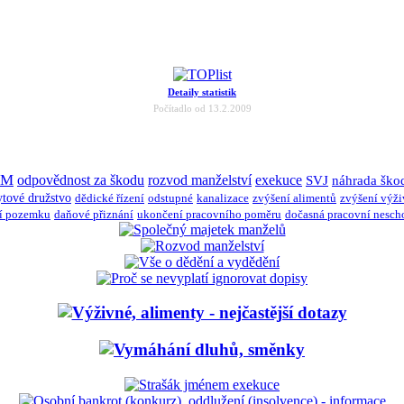
Detaily statistik
Počítadlo od 13.2.2009
JM
odpovědnost za škodu
rozvod manželství
exekuce
SVJ
náhrada ško
ytové družstvo
dědické řízení
odstupné
kanalizace
zvýšení alimentů
zvýšení výž
í pozemku
daňové přiznání
ukončení pracovního poměru
dočasná pracovní nesch