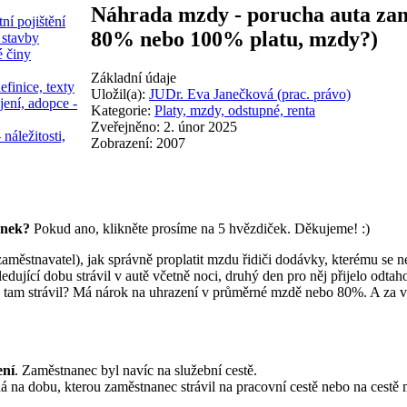
Náhrada mzdy - porucha auta zam
ní pojištění
80% nebo 100% platu, mzdy?)
 stavby
é činy
Základní údaje
efinice, texty
Uložil(a):
JUDr. Eva Janečková (prac. právo)
jení, adopce -
Kategorie:
Platy, mzdy, odstupné, renta
Zveřejněno: 2. únor 2025
 náležitosti,
Zobrazení: 2007
ánek?
Pokud ano, klikněte prosíme na 5 hvězdiček. Děkujeme! :)
aměstnavatel), jak správně proplatit mzdu řidiči dodávky, kterému se ne
ledující dobu strávil v autě včetně noci, druhý den pro něj přijelo od
 tam strávil? Má nárok na uhrazení v průměrné mzdě nebo 80%. A za vš
ení
. Zaměstnanec byl navíc na služební cestě.
adá na dobu, kterou zaměstnanec strávil na pracovní cestě nebo na cest