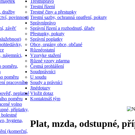
 majetek
Trestní
právo
Trestní řízení
, dražby
Trestné činy a přestupky
ctví, povinnosti
Trestní sazby, ochranná opatření, pokuty
Správní
právo
ní, závěť
Správní řízení a rozhodnutí, úřady
Přestupky, pokuty
služebnost)
Správní poplatky
pohledávky,
Obce, orgány obce, občané
ce
Různé
ostatní
, nájemníci,
Vzory
ke stažení
Různé vzory zdarma
o poměru,
Čestná prohlášení
a
Soud
právníci
ho poměru
U soudu
ní pracovního
Soudy a právníci
Jiné
dotazy
ověď, neplatné
Vložit dotaz
ního poměru
Kontakt
náš tým
acené volno
upné, příplatky,
 bolestné
vo, hygiena,
Plat, mzda, odstupné, př
tění (komerční,