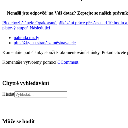
Nenašli jste odpověď na Váš dotaz? Zeptejte se našich právní
Předchozí článek: Opakované přikázání práce přesčas nad 10 hodin a
platový stupeň
Následující
náhrada mzdy
překážky na straně zaměstnavatele
Komentáře pod články slouží k okomentování stránky. Pokud chcete 
Komentáře vytvořeny pomocí
CComment
Chytré vyhledávání
Hledat
Může se hodit