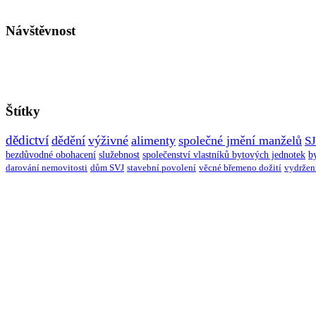
Návštěvnost
Štítky
dědictví
dědění
výživné
alimenty
společné jmění manželů
S
bezdůvodné obohacení
služebnost
společenství vlastníků bytových jednotek
b
darování nemovitosti
dům SVJ
stavební povolení
věcné břemeno dožití
vydržen