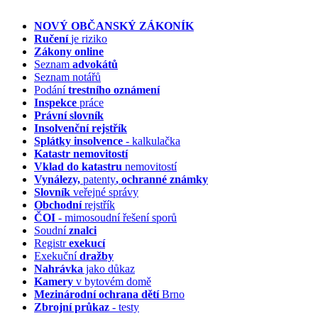
NOVÝ OBČANSKÝ ZÁKONÍK
Ručení
je riziko
Zákony online
Seznam
advokátů
Seznam notářů
Podání
trestního oznámení
Inspekce
práce
Právní slovník
Insolvenční
rejstřík
Splátky insolvence
- kalkulačka
Katastr nemovitostí
Vklad do katastru
nemovitostí
Vynálezy,
patenty
, ochranné známky
Slovník
veřejné správy
Obchodní
rejstřík
ČOI
- mimosoudní řešení sporů
Soudní
znalci
Registr
exekucí
Exekuční
dražby
Nahrávka
jako důkaz
Kamery
v bytovém domě
Mezinárodní ochrana dětí
Brno
Zbrojní průkaz
- testy