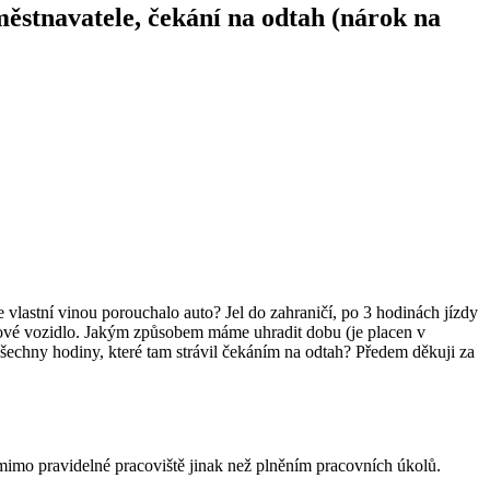
ěstnavatele, čekání na odtah (nárok na
 vlastní vinou porouchalo auto? Jel do zahraničí, po 3 hodinách jízdy
tahové vozidlo. Jakým způsobem máme uhradit dobu (je placen v
echny hodiny, které tam strávil čekáním na odtah? Předem děkuji za
ě mimo pravidelné pracoviště jinak než plněním pracovních úkolů.