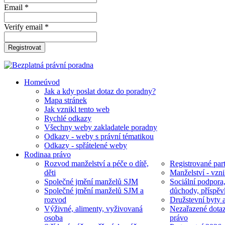
Email *
Verify email *
Registrovat
Home
úvod
Jak a kdy poslat dotaz do poradny?
Mapa stránek
Jak vznikl tento web
Rychlé odkazy
Všechny weby zakladatele poradny
Odkazy - weby s právní tématikou
Odkazy - spřátelené weby
Rodina
a právo
Rozvod manželství a péče o dítě,
Registrované part
děti
Manželství - vzni
Společné jmění manželů SJM
Sociální podpora
Společné jmění manželů SJM a
důchody, příspěv
rozvod
Družstevní byty 
Výživné, alimenty, vyživovaná
Nezařazené dotaz
osoba
právo