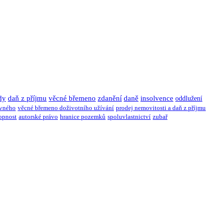
dy
daň z příjmu
věcné břemeno
zdanění
daně
insolvence
oddlužení
ivného
věcné břemeno doživotního užívání
prodej nemovitosti a daň z příjmu
opnost
autorské právo
hranice pozemků
spoluvlastnictví
zubař