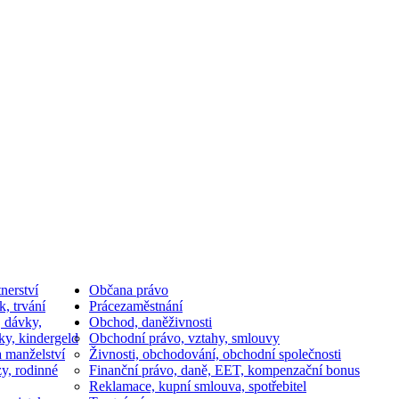
nerství
Občan
a právo
k, trvání
Práce
zaměstnání
, dávky,
Obchod, daně
živnosti
ky, kindergeld
Obchodní právo, vztahy, smlouvy
a manželství
Živnosti, obchodování, obchodní společnosti
y, rodinné
Finanční právo, daně, EET, kompenzační bonus
Reklamace, kupní smlouva, spotřebitel