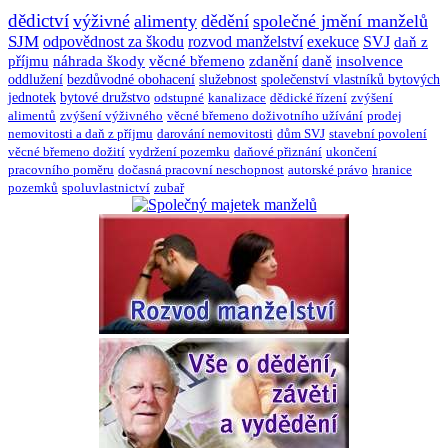
dědictví
výživné
alimenty
dědění
společné jmění manželů
SJM
odpovědnost za škodu
rozvod manželství
exekuce
SVJ
daň z
příjmu
náhrada škody
věcné břemeno
zdanění
daně
insolvence
oddlužení
bezdůvodné obohacení
služebnost
společenství vlastníků bytových
jednotek
bytové družstvo
odstupné
kanalizace
dědické řízení
zvýšení
alimentů
zvýšení výživného
věcné břemeno doživotního užívání
prodej
nemovitosti a daň z příjmu
darování nemovitosti
dům SVJ
stavební povolení
věcné břemeno dožití
vydržení pozemku
daňové přiznání
ukončení
pracovního poměru
dočasná pracovní neschopnost
autorské právo
hranice
pozemků
spoluvlastnictví
zubař