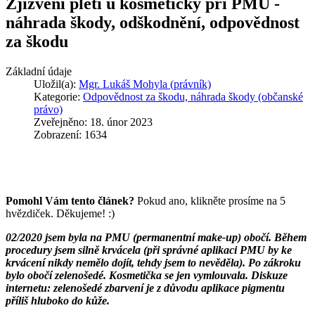
Zjizvení pleti u kosmetičky při PMU -
náhrada škody, odškodnění, odpovědnost
za škodu
Základní údaje
Uložil(a):
Mgr. Lukáš Mohyla (právník)
Kategorie:
Odpovědnost za škodu, náhrada škody (občanské
právo)
Zveřejněno: 18. únor 2023
Zobrazení: 1634
Pomohl Vám tento článek?
Pokud ano, klikněte prosíme na 5
hvězdiček. Děkujeme! :)
02/2020 jsem byla na PMU (permanentní make-up) obočí. Během
procedury jsem silně krvácela (při správné aplikaci PMU by ke
krvácení nikdy nemělo dojít, tehdy jsem to nevěděla). Po zákroku
bylo obočí zelenošedé. Kosmetička se jen vymlouvala. Diskuze
internetu: zelenošedé zbarvení je z důvodu aplikace pigmentu
příliš hluboko do kůže.