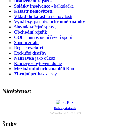
Insolvenční
rejstřík
Splátky insolvence
- kalkulačka
Katastr nemovitostí
Vklad do katastru
nemovitostí
Vynálezy,
patenty
, ochranné známky
Slovník
veřejné správy
Obchodní
rejstřík
ČOI
- mimosoudní řešení sporů
Soudní
znalci
Registr
exekucí
Exekuční
dražby
Nahrávka
jako důkaz
Kamery
v bytovém domě
Mezinárodní ochrana dětí
Brno
Zbrojní průkaz
- testy
Návštěvnost
Detaily statistik
Počítadlo od 13.2.2009
Štítky