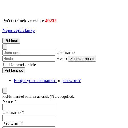
Počet stránek ve webu:
49232
Nejnovější články
Přihlásit
Username
Heslo
Zobrazit heslo
Remember Me
Přihlásit se
Forgot your username?
or
password?
Fields marked with an asterisk (*) are required.
Name *
Username *
Password *