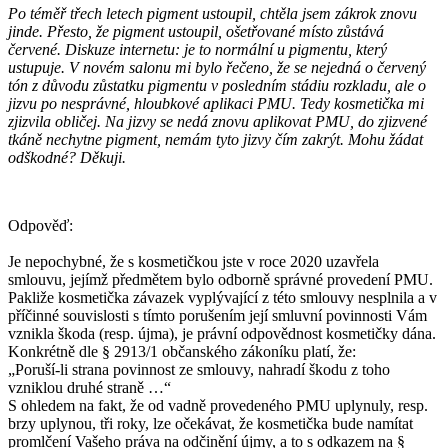
Po téměř třech letech pigment ustoupil, chtěla jsem zákrok znovu
jinde. Přesto, že pigment ustoupil, ošetřované místo zůstává
červené. Diskuze internetu: je to normální u pigmentu, který
ustupuje. V novém salonu mi bylo řečeno, že se nejedná o červený
tón z důvodu zůstatku pigmentu v posledním stádiu rozkladu, ale o
jizvu po nesprávné, hloubkové aplikaci PMU. Tedy kosmetička mi
zjizvila obličej. Na jizvy se nedá znovu aplikovat PMU, do zjizvené
tkáně nechytne pigment, nemám tyto jizvy čím zakrýt. Mohu žádat
odškodné? Děkuji.
Odpověď:
Je nepochybné, že s kosmetičkou jste v roce 2020 uzavřela
smlouvu, jejímž předmětem bylo odborně správné provedení PMU.
Pakliže kosmetička závazek vyplývající z této smlouvy nesplnila a v
příčinné souvislosti s tímto porušením její smluvní povinnosti Vám
vznikla škoda (resp. újma), je právní odpovědnost kosmetičky dána.
Konkrétně dle § 2913/1 občanského zákoníku platí, že:
„Poruší-li strana povinnost ze smlouvy, nahradí škodu z toho
vzniklou druhé straně …“
S ohledem na fakt, že od vadně provedeného PMU uplynuly, resp.
brzy uplynou, tři roky, lze očekávat, že kosmetička bude namítat
promlčení Vašeho práva na odčinění újmy, a to s odkazem na §