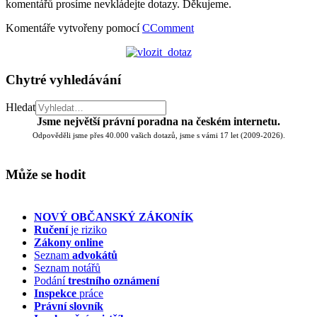
komentářů prosíme nevkládejte dotazy. Děkujeme.
Komentáře vytvořeny pomocí
CComment
Chytré vyhledávání
Hledat
Jsme největší právní poradna na českém internetu.
Odpověděli jsme přes 40.000 vašich dotazů, jsme s vámi 17 let (2009-2026).
Může se hodit
NOVÝ OBČANSKÝ ZÁKONÍK
Ručení
je riziko
Zákony online
Seznam
advokátů
Seznam notářů
Podání
trestního oznámení
Inspekce
práce
Právní slovník