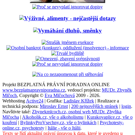
Projekt BEZPLATNÁ PRÁVNÍ PORADNA ONLINE
www.bezplatnapravniporadna.cz
, vedoucí projektu:
MUDr. Zbyněk
Mlčoch
, Copyright ©
Eva Mlčochová
2009 - 2026.
Webhosting
Active24
| Grafika:
Ladislav Křížek
| Realizace a
technická podpora:
Miroslav Ernst
|
200 nejnovějších stránek
|
login
.
Navštivte také:
Zbynekmlcoch.cz, osobní web MUDr. Zbyňka
Mlčocha
|
Alkoholik.cz, vše o alkoholismu
|
Kurakovaplice.cz, vše o
kouření
|
BylinkyProVsechny.cz, vše o bylinkách
|
Psychotesty-
online.cz, psychotesty
|
Itálie - vše o Itálii
.
Texty se řídí aktuální právní úpravou k datu, které je uvedeno u