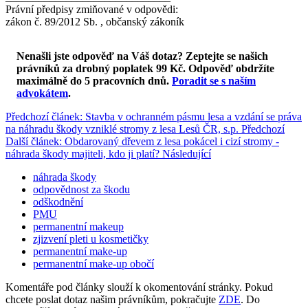
Právní předpisy zmiňované v odpovědi:
zákon č. 89/2012 Sb. , občanský zákoník
Nenašli jste odpověď na Váš dotaz? Zeptejte se našich
právníků za drobný poplatek 99 Kč.
Odpověď obdržíte
maximálně do 5 pracovních dnů
.
Poradit se s naším
advokátem
.
Předchozí článek: Stavba v ochranném pásmu lesa a vzdání se práva
na náhradu škody vzniklé stromy z lesa Lesů ČR, s.p.
Předchozí
Další článek: Obdarovaný dřevem z lesa pokácel i cizí stromy -
náhrada škody majiteli, kdo ji platí?
Následující
náhrada škody
odpovědnost za škodu
odškodnění
PMU
permanentní makeup
zjizvení pleti u kosmetičky
permanentní make-up
permanentní make-up obočí
Komentáře pod články slouží k okomentování stránky. Pokud
chcete poslat dotaz našim právníkům, pokračujte
ZDE
. Do