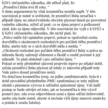
629/1 občanského zákoníku, dle něhož platí, že:
„Promlčecí lhůta trvá tři roky. “
S tímto argumentem by však kosmetička neměla uspět. V této
souvislosti je nutné si uvědomit, že promlčecí lhůta nezačíná v
případě újmy na zdraví/vzhledu obvykle plynout ihned po provedení
vadného zákroku, nýbrž až poté, co se újma projeví a poškozený
zjistí, kdo za újmu odpovídá. V této souvislosti lze vyjít z § 619/2 a
§ 620/1 občanského zákoníku, dle nichž platí, že:
„Právo může být uplatněno poprvé, pokud se oprávněná osoba
dozvěděla o okolnostech rozhodných pro počátek běhu promlčecí
lhůty, anebo kdy se o nich dozvědět měla a mohla. “
„Okolnosti rozhodné pro počátek běhu promlčecí lhůty u práva na
náhradu škody zahrnují vědomost o škodě a osobě povinné k její
náhradě. To platí obdobně i pro odčinění újmy. “
Pokud se tedy předmětné zjizvení projevilo teprve po nějaké době,
začala promlčecí lhůta plynout až tehdy (v takovém případě tedy
Vaše právo dosud promlčeno není).
Na dotyčnou kosmetičku (resp. na jejího zaměstnavatele, byla-li v
době provádění předmětného PMU zaměstnána) se tedy můžete
obrátit s písemnou výzvou k odčinění způsobené újmy. Váš další
postup se bude odvíjet od toho, jak se kosmetička k této výzvě
postaví (tzn. zda svou odpovědnost uzná a újmu odčiní dobrovolně,
anebo zda bude nutné, abyste si nechala výši újmy stanovit znalecky
a podala k soudu žalobu).
______________________________