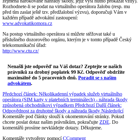
zejména nárokované náhrady škody, jejíž výši nutno prokázat vždy).
Rozhodnete-li se podat na virtuálního operátora žalobu (resp. mu
před tím zaslat ještě tzv. předžalobní výzvu), doporučuji Vám v
každém případě advokátní zastoupení:
www.advokatikomora.cz
Na postup virtuálního operátora si můžete stěžovat také u
příslušného dozorového orgánu, kterým je v tomto případě Český
telekomunikační úřad:
http://www.ctu.cz/
Nenašli jste odpověď na Váš dotaz? Zeptejte se našich
právníků za drobný poplatek 99 Kč.
Odpověď obdržíte
maximálně do 5 pracovních dnů
.
Poradit se s naším
advokátem
.
Předchozí článek: Několikadenní výpadek služeb virtuálního
operátora (SIM karty v platebních terminálech) - náhrada škody
způsobená obchodníkovi výpadkem
Předchozí
Další článek:
Odpovědnost za druhotné škody a náhrada škody
Následující
Komentáře pod články slouží k okomentování stránky. Pokud
chcete poslat dotaz našim právníkům, pokračujte
ZDE
. Do
komentářů prosíme nevkládejte dotazy. Děkujeme.
Komentáře vytvořeny pomocí
CComment