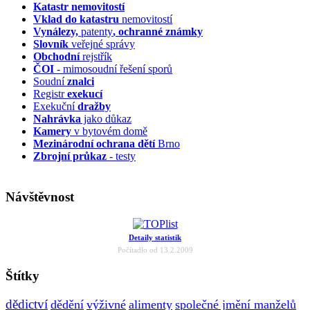
Katastr nemovitostí
Vklad do katastru
nemovitostí
Vynálezy,
patenty
, ochranné známky
Slovník
veřejné správy
Obchodní
rejstřík
ČOI
- mimosoudní řešení sporů
Soudní
znalci
Registr
exekucí
Exekuční
dražby
Nahrávka
jako důkaz
Kamery
v bytovém domě
Mezinárodní ochrana dětí
Brno
Zbrojní průkaz
- testy
Návštěvnost
Detaily statistik
Počítadlo od 13.2.2009
Štítky
dědictví
dědění
výživné
alimenty
společné jmění manželů