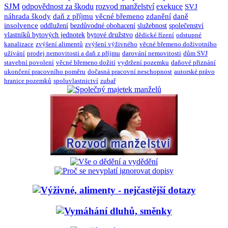
SJM
odpovědnost za škodu
rozvod manželství
exekuce
SVJ
náhrada škody
daň z příjmu
věcné břemeno
zdanění
daně
insolvence
oddlužení
bezdůvodné obohacení
služebnost
společenství
vlastníků bytových jednotek
bytové družstvo
dědické řízení
odstupné
kanalizace
zvýšení alimentů
zvýšení výživného
věcné břemeno doživotního
užívání
prodej nemovitosti a daň z příjmu
darování nemovitosti
dům SVJ
stavební povolení
věcné břemeno dožití
vydržení pozemku
daňové přiznání
ukončení pracovního poměru
dočasná pracovní neschopnost
autorské právo
hranice pozemků
spoluvlastnictví
zubař