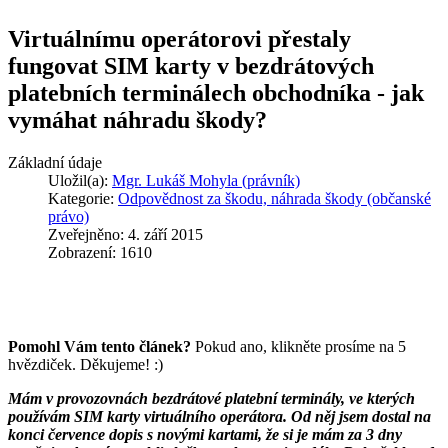
Virtuálnímu operátorovi přestaly
fungovat SIM karty v bezdrátových
platebních terminálech obchodníka - jak
vymáhat náhradu škody?
Základní údaje
Uložil(a):
Mgr. Lukáš Mohyla (právník)
Kategorie:
Odpovědnost za škodu, náhrada škody (občanské
právo)
Zveřejněno: 4. září 2015
Zobrazení: 1610
Pomohl Vám tento článek?
Pokud ano, klikněte prosíme na 5
hvězdiček. Děkujeme! :)
Mám v provozovnách bezdrátové platební terminály, ve kterých
používám SIM karty virtuálního operátora. Od něj jsem dostal na
konci července dopis s novými kartami, že si je mám za 3 dny