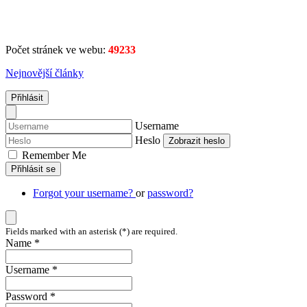
Počet stránek ve webu:
49233
Nejnovější články
Přihlásit
Username
Heslo
Zobrazit heslo
Remember Me
Přihlásit se
Forgot your username?
or
password?
Fields marked with an asterisk (*) are required.
Name *
Username *
Password *