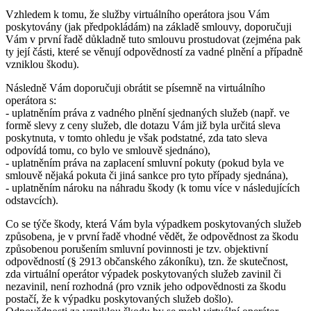
Vzhledem k tomu, že služby virtuálního operátora jsou Vám
poskytovány (jak předpokládám) na základě smlouvy, doporučuji
Vám v první řadě důkladně tuto smlouvu prostudovat (zejména pak
ty její části, které se věnují odpovědností za vadné plnění a případně
vzniklou škodu).
Následně Vám doporučuji obrátit se písemně na virtuálního
operátora s:
- uplatněním práva z vadného plnění sjednaných služeb (např. ve
formě slevy z ceny služeb, dle dotazu Vám již byla určitá sleva
poskytnuta, v tomto ohledu je však podstatné, zda tato sleva
odpovídá tomu, co bylo ve smlouvě sjednáno),
- uplatněním práva na zaplacení smluvní pokuty (pokud byla ve
smlouvě nějaká pokuta či jiná sankce pro tyto případy sjednána),
- uplatněním nároku na náhradu škody (k tomu více v následujících
odstavcích).
Co se týče škody, která Vám byla výpadkem poskytovaných služeb
způsobena, je v první řadě vhodné vědět, že odpovědnost za škodu
způsobenou porušením smluvní povinnosti je tzv. objektivní
odpovědností (§ 2913 občanského zákoníku), tzn. že skutečnost,
zda virtuální operátor výpadek poskytovaných služeb zavinil či
nezavinil, není rozhodná (pro vznik jeho odpovědnosti za škodu
postačí, že k výpadku poskytovaných služeb došlo).