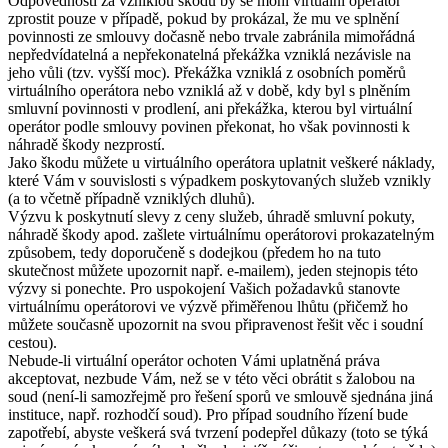
Odpovědnosti za vzniklou škodu by se mohl virtuální operátor
zprostit pouze v případě, pokud by prokázal, že mu ve splnění
povinnosti ze smlouvy dočasně nebo trvale zabránila mimořádná
nepředvídatelná a nepřekonatelná překážka vzniklá nezávisle na
jeho vůli (tzv. vyšší moc). Překážka vzniklá z osobních poměrů
virtuálního operátora nebo vzniklá až v době, kdy byl s plněním
smluvní povinnosti v prodlení, ani překážka, kterou byl virtuální
operátor podle smlouvy povinen překonat, ho však povinnosti k
náhradě škody nezprostí.
Jako škodu můžete u virtuálního operátora uplatnit veškeré náklady,
které Vám v souvislosti s výpadkem poskytovaných služeb vznikly
(a to včetně případně vzniklých dluhů).
Výzvu k poskytnutí slevy z ceny služeb, úhradě smluvní pokuty,
náhradě škody apod. zašlete virtuálnímu operátorovi prokazatelným
způsobem, tedy doporučeně s dodejkou (předem ho na tuto
skutečnost můžete upozornit např. e-mailem), jeden stejnopis této
výzvy si ponechte. Pro uspokojení Vašich požadavků stanovte
virtuálnímu operátorovi ve výzvě přiměřenou lhůtu (přičemž ho
můžete současně upozornit na svou připravenost řešit věc i soudní
cestou).
Nebude-li virtuální operátor ochoten Vámi uplatněná práva
akceptovat, nezbude Vám, než se v této věci obrátit s žalobou na
soud (není-li samozřejmě pro řešení sporů ve smlouvě sjednána jiná
instituce, např. rozhodčí soud). Pro případ soudního řízení bude
zapotřebí, abyste veškerá svá tvrzení podepřel důkazy (toto se týká