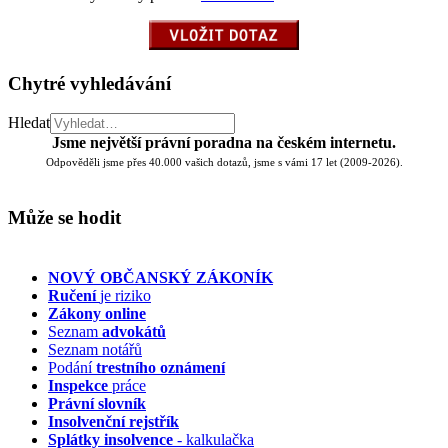
Chytré vyhledávání
Hledat
Jsme největší právní poradna na českém internetu.
Odpověděli jsme přes 40.000 vašich dotazů, jsme s vámi 17 let (2009-2026).
Může se hodit
NOVÝ OBČANSKÝ ZÁKONÍK
Ručení
je riziko
Zákony online
Seznam
advokátů
Seznam notářů
Podání
trestního oznámení
Inspekce
práce
Právní slovník
Insolvenční
rejstřík
Splátky insolvence
- kalkulačka