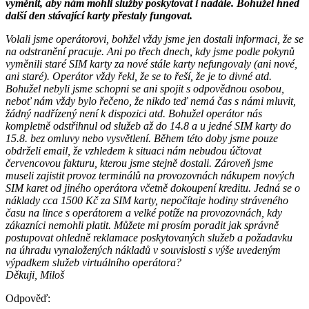
vyměnit, aby nám mohli služby poskytovat i nadále. Bohužel hned
další den stávající karty přestaly fungovat.
Volali jsme operátorovi, bohžel vždy jsme jen dostali informaci, že se
na odstranění pracuje. Ani po třech dnech, kdy jsme podle pokynů
vyměnili staré SIM karty za nové stále karty nefungovaly (ani nové,
ani staré). Operátor vždy řekl, že se to řeší, že je to divné atd.
Bohužel nebyli jsme schopni se ani spojit s odpovědnou osobou,
neboť nám vždy bylo řečeno, že nikdo teď nemá čas s námi mluvit,
žádný nadřízený není k dispozici atd. Bohužel operátor nás
kompletně odstřihnul od služeb až do 14.8 a u jedné SIM karty do
15.8. bez omluvy nebo vysvětlení. Během této doby jsme pouze
obdrželi email, že vzhledem k situaci nám nebudou účtovat
červencovou fakturu, kterou jsme stejně dostali. Zároveň jsme
museli zajistit provoz terminálů na provozovnách nákupem nových
SIM karet od jiného operátora včetně dokoupení kreditu. Jedná se o
náklady cca 1500 Kč za SIM karty, nepočítaje hodiny stráveného
času na lince s operátorem a velké potíže na provozovnách, kdy
zákazníci nemohli platit. Můžete mi prosím poradit jak správně
postupovat ohledně reklamace poskytovaných služeb a požadavku
na úhradu vynaložených nákladů v souvislosti s výše uvedeným
výpadkem služeb virtuálního operátora?
Děkuji, Miloš
Odpověď: