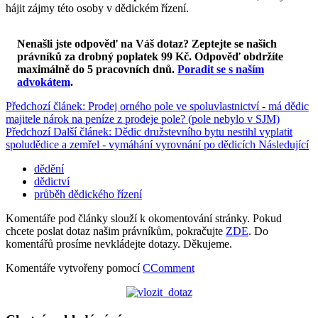
hájit zájmy této osoby v dědickém řízení.
Nenašli jste odpověď na Váš dotaz? Zeptejte se našich
právníků za drobný poplatek 99 Kč.
Odpověď obdržíte
maximálně do 5 pracovních dnů
.
Poradit se s naším
advokátem
.
Předchozí článek: Prodej orného pole ve spoluvlastnictví - má dědic
majitele nárok na peníze z prodeje pole? (pole nebylo v SJM)
Předchozí
Další článek: Dědic družstevního bytu nestihl vyplatit
spoludědice a zemřel - vymáhání vyrovnání po dědicích
Následující
dědění
dědictví
průběh dědického řízení
Komentáře pod články slouží k okomentování stránky. Pokud
chcete poslat dotaz našim právníkům, pokračujte
ZDE
. Do
komentářů prosíme nevkládejte dotazy. Děkujeme.
Komentáře vytvořeny pomocí
CComment