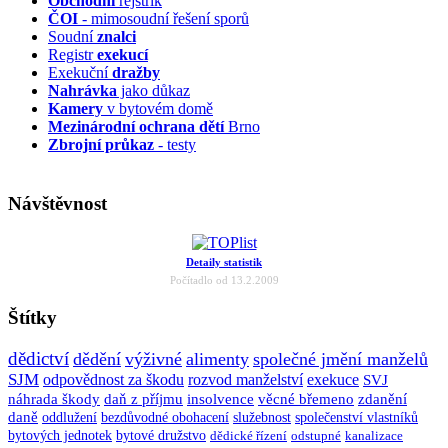
Obchodní
rejstřík
ČOI
- mimosoudní řešení sporů
Soudní
znalci
Registr
exekucí
Exekuční
dražby
Nahrávka
jako důkaz
Kamery
v bytovém domě
Mezinárodní ochrana dětí
Brno
Zbrojní průkaz
- testy
Návštěvnost
Detaily statistik
Počítadlo od 13.2.2009
Štítky
dědictví
dědění
výživné
alimenty
společné jmění manželů
SJM
odpovědnost za škodu
rozvod manželství
exekuce
SVJ
náhrada škody
daň z příjmu
insolvence
věcné břemeno
zdanění
daně
oddlužení
bezdůvodné obohacení
služebnost
společenství vlastníků
bytových jednotek
bytové družstvo
dědické řízení
odstupné
kanalizace