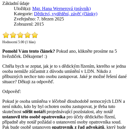
Základní údaje
Uložil(a):
Mgr. Hana Wernerová (právník)
Kategorie:
Dědictví, vydědění, závěť (články)
Zveřejněno: 7. březen 2025
Zobrazení: 2015
Hodnocení 5.00 (1 hlas)
Pomohl Vám tento článek?
Pokud ano, klikněte prosíme na 5
hvězdiček. Děkujeme! :)
Chtěla bych se zeptat, jak je to s dědickým řízením, kterého se jedna
osoba nemůže zúčastnit z důvodu umístění v LDN. Nikdo z
příbuzných nechce tuto osobu zastupovat. Jaké je možné řešení dané
situace? Děkuji za odpověď.
Odpověď:
Pokud je osoba umístěna v léčebně dlouhodobě nemocných LDN a
není nikdo, kdo by byl ochoten osobu zastupovat, je třeba tuto
skutečnost
sdělit notáři
projednávající pozůstalost, aby notář
ustanovil této osobě opatrovníka
pro účely dědického řízení,
případně aby notář požádal o ustanovení osoby opatrovníka soud.
Pak bude osobě ustanoven
opatrovník z řad advokátů
, který bude