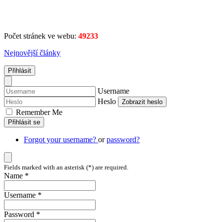
Počet stránek ve webu:
49233
Nejnovější články
Přihlásit
Username
Heslo
Zobrazit heslo
Remember Me
Přihlásit se
Forgot your username?
or
password?
Fields marked with an asterisk (*) are required.
Name *
Username *
Password *