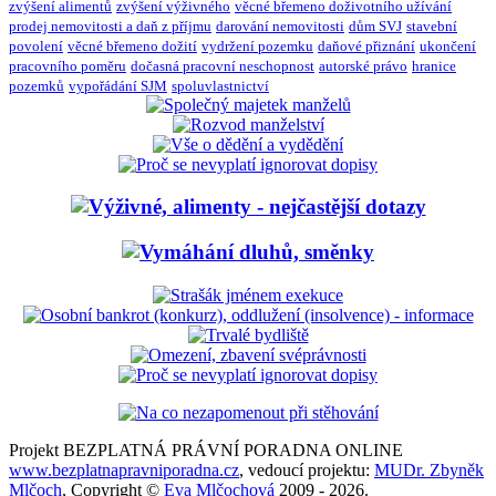
zvýšení alimentů
zvýšení výživného
věcné břemeno doživotního užívání
prodej nemovitosti a daň z příjmu
darování nemovitosti
dům SVJ
stavební
povolení
věcné břemeno dožití
vydržení pozemku
daňové přiznání
ukončení
pracovního poměru
dočasná pracovní neschopnost
autorské právo
hranice
pozemků
vypořádání SJM
spoluvlastnictví
Projekt BEZPLATNÁ PRÁVNÍ PORADNA ONLINE
www.bezplatnapravniporadna.cz
, vedoucí projektu:
MUDr. Zbyněk
Mlčoch
, Copyright ©
Eva Mlčochová
2009 - 2026.