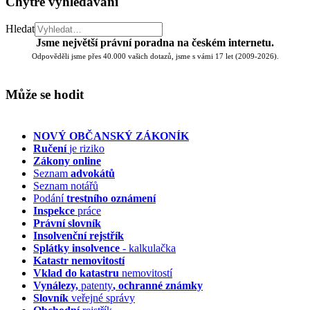
Chytré vyhledávání
Hledat
Jsme největší právní poradna na českém internetu.
Odpověděli jsme přes 40.000 vašich dotazů, jsme s vámi 17 let (2009-2026).
Může se hodit
NOVÝ OBČANSKÝ ZÁKONÍK
Ručení
je riziko
Zákony online
Seznam
advokátů
Seznam notářů
Podání
trestního oznámení
Inspekce
práce
Právní slovník
Insolvenční
rejstřík
Splátky insolvence
- kalkulačka
Katastr nemovitostí
Vklad do katastru
nemovitostí
Vynálezy,
patenty
, ochranné známky
Slovník
veřejné správy