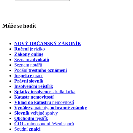
Může se hodit
NOVÝ OBČANSKÝ ZÁKONÍK
Ručení
je riziko
Zákony online
Seznam
advokátů
Seznam notářů
Podání
trestního oznámení
Inspekce
práce
Právní slovník
Insolvenční
rejstřík
Splátky insolvence
- kalkulačka
Katastr nemovitostí
Vklad do katastru
nemovitostí
Vynálezy,
patenty
, ochranné známky
Slovník
veřejné správy
Obchodní
rejstřík
ČOI
- mimosoudní řešení sporů
Soudní
znalci