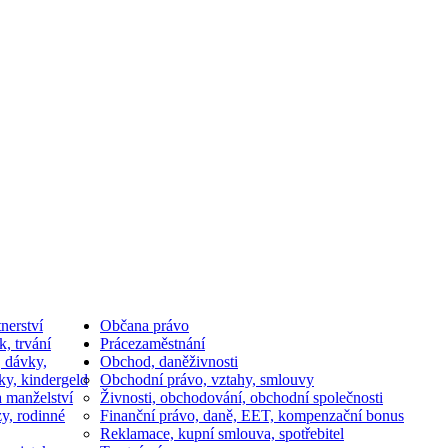
nerství
Občan
a právo
k, trvání
Práce
zaměstnání
, dávky,
Obchod, daně
živnosti
ky, kindergeld
Obchodní právo, vztahy, smlouvy
a manželství
Živnosti, obchodování, obchodní společnosti
y, rodinné
Finanční právo, daně, EET, kompenzační bonus
Reklamace, kupní smlouva, spotřebitel