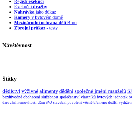
Registr
exekucí
Exekuční
dražby
Nahrávka
jako důkaz
Kamery
v bytovém domě
Mezinárodní ochrana dětí
Brno
Zbrojní průkaz
- testy
Návštěvnost
Štítky
dědictví
výživné
alimenty
dědění
společné jmění manželů
S
bezdůvodné obohacení
služebnost
společenství vlastníků bytových jednotek
b
darování nemovitosti
dům SVJ
stavební povolení
věcné břemeno dožití
vydržen