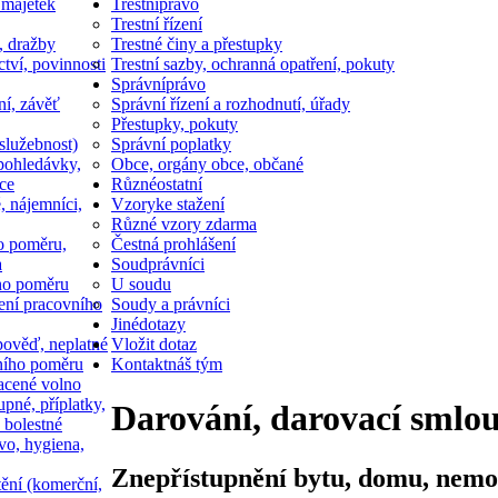
 majetek
Trestní
právo
Trestní řízení
, dražby
Trestné činy a přestupky
ctví, povinnosti
Trestní sazby, ochranná opatření, pokuty
Správní
právo
ní, závěť
Správní řízení a rozhodnutí, úřady
Přestupky, pokuty
služebnost)
Správní poplatky
pohledávky,
Obce, orgány obce, občané
ce
Různé
ostatní
, nájemníci,
Vzory
ke stažení
Různé vzory zdarma
o poměru,
Čestná prohlášení
a
Soud
právníci
ho poměru
U soudu
ní pracovního
Soudy a právníci
Jiné
dotazy
ověď, neplatné
Vložit dotaz
ního poměru
Kontakt
náš tým
acené volno
upné, příplatky,
Darování, darovací smlou
 bolestné
vo, hygiena,
Znepřístupnění bytu, domu, nemovi
tění (komerční,