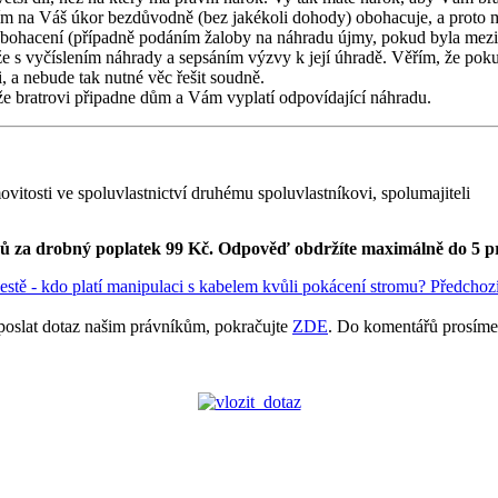
ím na Váš úkor bezdůvodně (bez jakékoli dohody) obohacuje, a proto 
ohacení (případně podáním žaloby na náhradu újmy, pokud byla mezi 
 vyčíslením náhrady a sepsáním výzvy k její úhradě. Věřím, že pokud 
 a nebude tak nutné věc řešit soudně.
že bratrovi připadne dům a Vám vyplatí odpovídající náhradu.
itosti ve spoluvlastnictví druhému spoluvlastníkovi, spolumajiteli
ků za drobný poplatek 99 Kč.
Odpověď obdržíte maximálně do 5 p
estě - kdo platí manipulaci s kabelem kvůli pokácení stromu?
Předchoz
poslat dotaz našim právníkům, pokračujte
ZDE
. Do komentářů prosíme