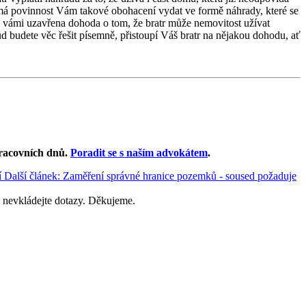
má povinnost Vám takové obohacení vydat ve formě náhrady, které se
vámi uzavřena dohoda o tom, že bratr může nemovitost užívat
budete věc řešit písemně, přistoupí Váš bratr na nějakou dohodu, ať
racovních dnů
.
Poradit se s naším advokátem
.
í
Další článek: Zaměření správné hranice pozemků - soused požaduje
 nevkládejte dotazy. Děkujeme.