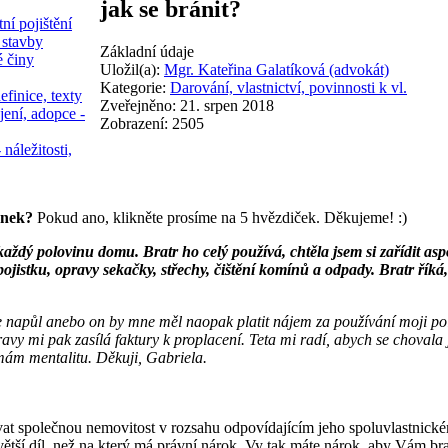
jak se bránit?
ní pojištění
 stavby
Základní údaje
é činy
Uložil(a):
Mgr. Kateřina Galatíková (advokát)
Kategorie:
Darování, vlastnictví, povinnosti k vl.
efinice, texty
Zveřejněno: 21. srpen 2018
jení, adopce -
Zobrazení: 2505
 náležitosti,
ánek?
Pokud ano, klikněte prosíme na 5 hvězdiček. Děkujeme! :)
 každý polovinu domu. Bratr ho celý používá, chtěla jsem si zařídit asp
ojistku, opravy sekačky, střechy, čištění komínů a odpady. Bratr říká
e napůl anebo on by mne měl naopak platit nájem za používání moji po
vy mi pak zasílá faktury k proplacení. Teta mi radí, abych se chovala
mám mentalitu. Děkuji, Gabriela.
at společnou nemovitost v rozsahu odpovídajícím jeho spoluvlastnickém
ší díl, než na který má právní nárok. Vy tak máte nárok, aby Vám bratr