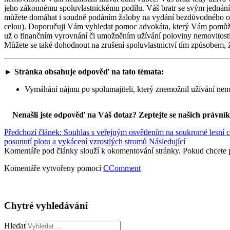
jeho zákonnému spoluvlastnickému podílu. Váš bratr se svým jednán
můžete domáhat i soudně podáním žaloby na vydání bezdůvodného ob
celou). Doporučuji Vám vyhledat pomoc advokáta, který Vám pomůže s
už o finančním vyrovnání či umožněním užívání poloviny nemovitosti,
Můžete se také dohodnout na zrušení spoluvlastnictví tím způsobem, 
► Stránka obsahuje odpověď na tato témata:
Vymáhání nájmu po spolumajiteli, který znemožnil užívání nemov
Nenašli jste odpověď na Váš dotaz? Zeptejte se našich právní
Předchozí článek: Souhlas s veřejným osvětlením na soukromé lesní c
posunutí plotu a vykácení vzrostlých stromů
Následující
Komentáře pod články slouží k okomentování stránky. Pokud chcete 
Komentáře vytvořeny pomocí
CComment
Chytré vyhledávání
Hledat