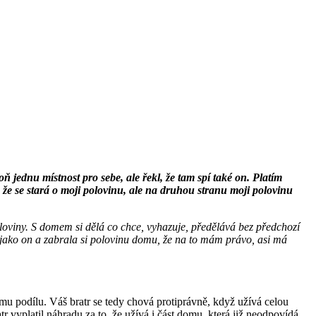
oň jednu místnost pro sebe, ale řekl, že tam spí také on. Platím
, že se stará o moji polovinu, ale na druhou stranu moji polovinu
loviny. S domem si dělá co chce, vyhazuje, předělává bez předchozí
 jako on a zabrala si polovinu domu, že na to mám právo, asi má
u podílu. Váš bratr se tedy chová protiprávně, když užívá celou
 vyplatil náhradu za to, že užívá i část domu, která již neodpovídá