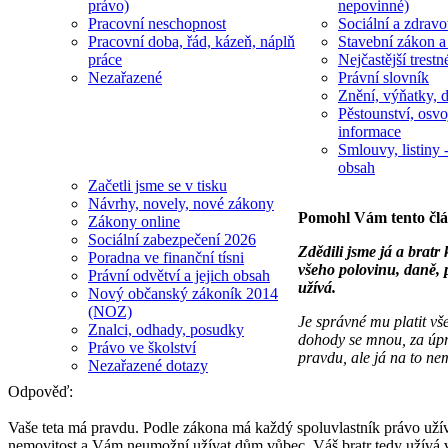
právo)
nepovinné)
Pracovní neschopnost
Sociální a zdravot
Pracovní doba, řád, kázeň, náplň
Stavební zákon a
práce
Nejčastější trestn
Nezařazené
Právní slovník
Znění, výňatky, d
Pěstounství, osvo
informace
Smlouvy, listiny -
obsah
Začetli jsme se v tisku
Návrhy, novely, nové zákony
Pomohl Vám tento čl
Zákony online
Sociální zabezpečení 2026
Zdědili jsme já a bratr
Poradna ve finanční tísni
všeho polovinu, daně, p
Právní odvětví a jejich obsah
užívá.
Nový občanský zákoník 2014
(NOZ)
Je správné mu platit vš
Znalci, odhady, posudky
dohody se mnou, za úpra
Právo ve školství
pravdu, ale já na to ne
Nezařazené dotazy
Odpověď:
Vaše teta má pravdu. Podle zákona má každý spoluvlastník právo užív
nemovitost a Vám neumožní užívat dům vůbec. Váš bratr tedy užívá vět