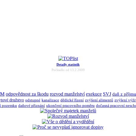
Detaily statistik
Počítadlo od 13.2.2009
JM
odpovědnost za škodu
rozvod manželství
exekuce
SVJ
daň z příjm
ytové družstvo
odstupné
kanalizace
dědické řízení
zvýšení alimentů
zvýšení výž
í pozemku
daňové přiznání
ukončení pracovního poměru
dočasná pracovní nesch