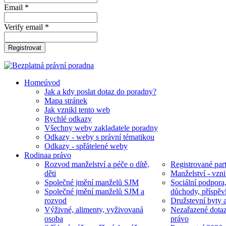
Email *
Verify email *
Registrovat
Home
úvod
Jak a kdy poslat dotaz do poradny?
Mapa stránek
Jak vznikl tento web
Rychlé odkazy
Všechny weby zakladatele poradny
Odkazy - weby s právní tématikou
Odkazy - spřátelené weby
Rodina
a právo
Rozvod manželství a péče o dítě,
Registrované part
děti
Manželství - vzni
Společné jmění manželů SJM
Sociální podpora
Společné jmění manželů SJM a
důchody, příspěv
rozvod
Družstevní byty 
Výživné, alimenty, vyživovaná
Nezařazené dotaz
osoba
právo