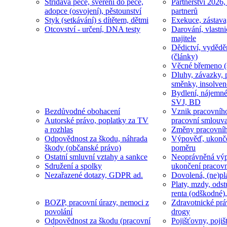
Střídavá péče, svěření do péče,
Partnerství 2026,
adopce (osvojení), pěstounství
partnerů
Styk (setkávání) s dítětem, dětmi
Exekuce, zástava
Otcovství - určení, DNA testy
Darování, vlastni
majitele
Dědictví, vydědě
(články)
Věcné břemeno (
Dluhy, závazky, 
směnky, insolven
Bydlení, nájemné
SVJ, BD
Bezdůvodné obohacení
Vznik pracovníh
Autorské právo, poplatky za TV
pracovní smlouv
a rozhlas
Změny pracovní
Odpovědnost za škodu, náhrada
Výpověď, ukonče
škody (občanské právo)
poměru
Ostatní smluvní vztahy a sankce
Neoprávněná výp
Sdružení a spolky
ukončení pracov
Nezařazené dotazy, GDPR ad.
Dovolená, (ne)pl
Platy, mzdy, odst
renta (odškodné),
BOZP, pracovní úrazy, nemoci z
Zdravotnické prá
povolání
drogy
Odpovědnost za škodu (pracovní
Pojišťovny, pojiš