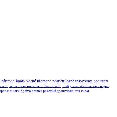
u
náhrada škody
věcné břemeno
zdanění
daně
insolvence
oddlužení
ivného
věcné břemeno doživotního užívání
prodej nemovitosti a daň z příjmu
opnost
autorské právo
hranice pozemků
spoluvlastnictví
zubař