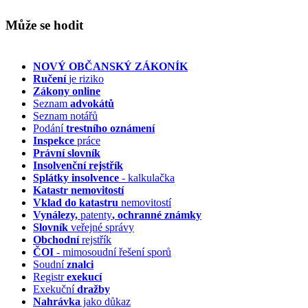
Může se hodit
NOVÝ OBČANSKÝ ZÁKONÍK
Ručení
je riziko
Zákony online
Seznam
advokátů
Seznam notářů
Podání
trestního oznámení
Inspekce
práce
Právní slovník
Insolvenční
rejstřík
Splátky insolvence
- kalkulačka
Katastr nemovitostí
Vklad do katastru
nemovitostí
Vynálezy,
patenty
, ochranné známky
Slovník
veřejné správy
Obchodní
rejstřík
ČOI
- mimosoudní řešení sporů
Soudní
znalci
Registr
exekucí
Exekuční
dražby
Nahrávka
jako důkaz