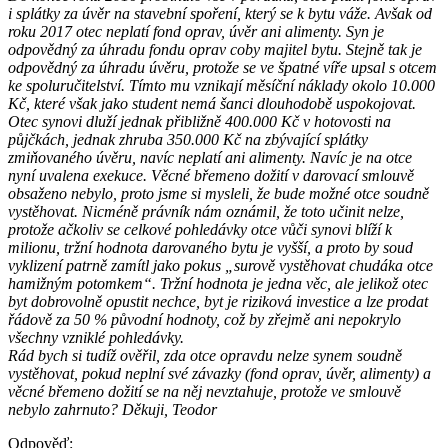
i splátky za úvěr na stavební spoření, který se k bytu váže. Avšak od
roku 2017 otec neplatí fond oprav, úvěr ani alimenty. Syn je
odpovědný za úhradu fondu oprav coby majitel bytu. Stejně tak je
odpovědný za úhradu úvěru, protože se ve špatné víře upsal s otcem
ke spoluručitelství. Tímto mu vznikají měsíční náklady okolo 10.000
Kč, které však jako student nemá šanci dlouhodobě uspokojovat.
Otec synovi dluží jednak přibližně 400.000 Kč v hotovosti na
půjčkách, jednak zhruba 350.000 Kč na zbývající splátky
zmiňovaného úvěru, navíc neplatí ani alimenty. Navíc je na otce
nyní uvalena exekuce. Věcné břemeno dožití v darovací smlouvě
obsaženo nebylo, proto jsme si mysleli, že bude možné otce soudně
vystěhovat. Nicméně právník nám oznámil, že toto učinit nelze,
protože ačkoliv se celkové pohledávky otce vůči synovi blíží k
milionu, tržní hodnota darovaného bytu je vyšší, a proto by soud
vyklizení patrně zamítl jako pokus „surově vystěhovat chudáka otce
hamižným potomkem“. Tržní hodnota je jedna věc, ale jelikož otec
byt dobrovolně opustit nechce, byt je riziková investice a lze prodat
řádově za 50 % původní hodnoty, což by zřejmě ani nepokrylo
všechny vzniklé pohledávky.
Rád bych si tudíž ověřil, zda otce opravdu nelze synem soudně
vystěhovat, pokud neplní své závazky (fond oprav, úvěr, alimenty) a
věcné břemeno dožití se na něj nevztahuje, protože ve smlouvě
nebylo zahrnuto? Děkuji, Teodor
Odpověď: