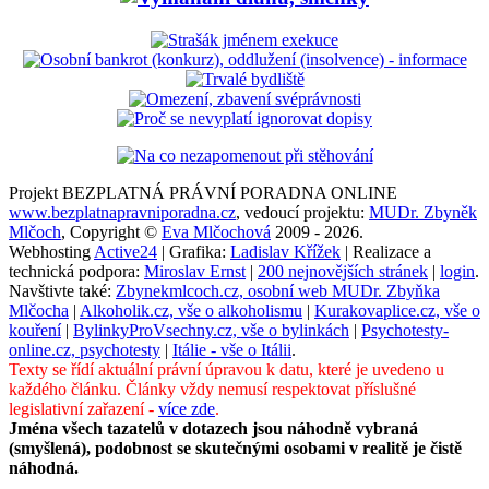
Projekt BEZPLATNÁ PRÁVNÍ PORADNA ONLINE
www.bezplatnapravniporadna.cz
, vedoucí projektu:
MUDr. Zbyněk
Mlčoch
, Copyright ©
Eva Mlčochová
2009 - 2026.
Webhosting
Active24
| Grafika:
Ladislav Křížek
| Realizace a
technická podpora:
Miroslav Ernst
|
200 nejnovějších stránek
|
login
.
Navštivte také:
Zbynekmlcoch.cz, osobní web MUDr. Zbyňka
Mlčocha
|
Alkoholik.cz, vše o alkoholismu
|
Kurakovaplice.cz, vše o
kouření
|
BylinkyProVsechny.cz, vše o bylinkách
|
Psychotesty-
online.cz, psychotesty
|
Itálie - vše o Itálii
.
Texty se řídí aktuální právní úpravou k datu, které je uvedeno u
každého článku. Články vždy nemusí respektovat příslušné
legislativní zařazení -
více zde
.
Jména všech tazatelů v dotazech jsou náhodně vybraná
(smyšlená), podobnost se skutečnými osobami v realitě je čistě
náhodná.