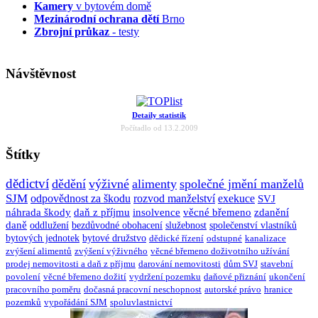
Kamery
v bytovém domě
Mezinárodní ochrana dětí
Brno
Zbrojní průkaz
- testy
Návštěvnost
Detaily statistik
Počítadlo od 13.2.2009
Štítky
dědictví
dědění
výživné
alimenty
společné jmění manželů
SJM
odpovědnost za škodu
rozvod manželství
exekuce
SVJ
náhrada škody
daň z příjmu
insolvence
věcné břemeno
zdanění
daně
oddlužení
bezdůvodné obohacení
služebnost
společenství vlastníků
bytových jednotek
bytové družstvo
dědické řízení
odstupné
kanalizace
zvýšení alimentů
zvýšení výživného
věcné břemeno doživotního užívání
prodej nemovitosti a daň z příjmu
darování nemovitosti
dům SVJ
stavební
povolení
věcné břemeno dožití
vydržení pozemku
daňové přiznání
ukončení
pracovního poměru
dočasná pracovní neschopnost
autorské právo
hranice
pozemků
vypořádání SJM
spoluvlastnictví