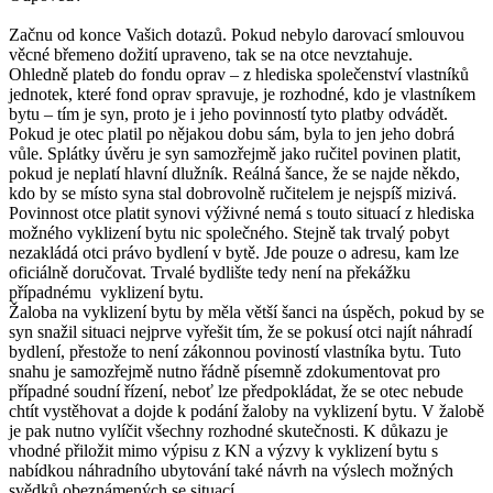
Začnu od konce Vašich dotazů. Pokud nebylo darovací smlouvou
věcné břemeno dožití upraveno, tak se na otce nevztahuje.
Ohledně plateb do fondu oprav – z hlediska společenství vlastníků
jednotek, které fond oprav spravuje, je rozhodné, kdo je vlastníkem
bytu – tím je syn, proto je i jeho povinností tyto platby odvádět.
Pokud je otec platil po nějakou dobu sám, byla to jen jeho dobrá
vůle. Splátky úvěru je syn samozřejmě jako ručitel povinen platit,
pokud je neplatí hlavní dlužník. Reálná šance, že se najde někdo,
kdo by se místo syna stal dobrovolně ručitelem je nejspíš mizivá.
Povinnost otce platit synovi výživné nemá s touto situací z hlediska
možného vyklizení bytu nic společného. Stejně tak trvalý pobyt
nezakládá otci právo bydlení v bytě. Jde pouze o adresu, kam lze
oficiálně doručovat. Trvalé bydlište tedy není na překážku
případnému vyklizení bytu.
Žaloba na vyklizení bytu by měla větší šanci na úspěch, pokud by se
syn snažil situaci nejprve vyřešit tím, že se pokusí otci najít náhradí
bydlení, přestože to není zákonnou poviností vlastníka bytu. Tuto
snahu je samozřejmě nutno řádně písemně zdokumentovat pro
případné soudní řízení, neboť lze předpokládat, že se otec nebude
chtít vystěhovat a dojde k podání žaloby na vyklizení bytu. V žalobě
je pak nutno vylíčit všechny rozhodné skutečnosti. K důkazu je
vhodné přiložit mimo výpisu z KN a výzvy k vyklizení bytu s
nabídkou náhradního ubytování také návrh na výslech možných
svědků obeznámených se situací.