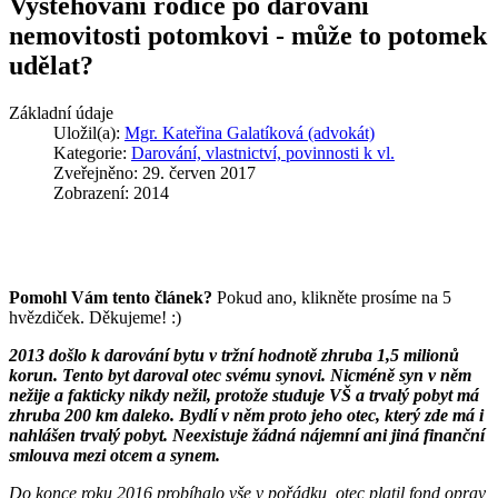
Vystěhování rodiče po darování
nemovitosti potomkovi - může to potomek
udělat?
Základní údaje
Uložil(a):
Mgr. Kateřina Galatíková (advokát)
Kategorie:
Darování, vlastnictví, povinnosti k vl.
Zveřejněno: 29. červen 2017
Zobrazení: 2014
Pomohl Vám tento článek?
Pokud ano, klikněte prosíme na 5
hvězdiček. Děkujeme! :)
2013 došlo k darování bytu v tržní hodnotě zhruba 1,5 milionů
korun. Tento byt daroval otec svému synovi. Nicméně syn v něm
nežije a fakticky nikdy nežil, protože studuje VŠ a trvalý pobyt má
zhruba 200 km daleko. Bydlí v něm proto jeho otec, který zde má i
nahlášen trvalý pobyt. Neexistuje žádná nájemní ani jiná finanční
smlouva mezi otcem a synem.
Do konce roku 2016 probíhalo vše v pořádku, otec platil fond oprav