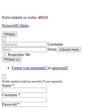
Počet stránek ve webu:
49233
Nejnovější články
Přihlásit
Username
Heslo
Zobrazit heslo
Remember Me
Přihlásit se
Forgot your username?
or
password?
Fields marked with an asterisk (*) are required.
Name *
Username *
Password *