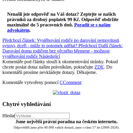
Nenašli jste odpověď na Váš dotaz? Zeptejte se našich
právníků za drobný poplatek 99 Kč.
Odpověď obdržíte
maximálně do 5 pracovních dnů
.
Poradit se s naším
advokátem
.
Předchozí článek: Vystěhování rodiče po darování nemovitosti
synovi, dceři - může to potomek udělat?
Předchozí
Další článek:
Darování domu rodičem bez věcného břemene - možnost
vystěhování rodiče
Následující
Komentáře pod články slouží k okomentování stránky. Pokud
chcete poslat dotaz našim právníkům, pokračujte
ZDE
. Do
komentářů prosíme nevkládejte dotazy. Děkujeme.
Komentáře vytvořeny pomocí
CComment
Chytré vyhledávání
Hledat
Jsme největší právní poradna na českém internetu.
Odpověděli jsme přes 40.000 vašich dotazů, jsme s vámi 17 let (2009-2026).