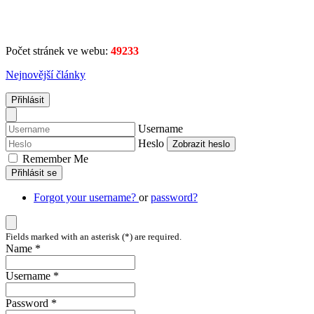
Počet stránek ve webu:
49233
Nejnovější články
Přihlásit
Username
Heslo
Zobrazit heslo
Remember Me
Přihlásit se
Forgot your username?
or
password?
Fields marked with an asterisk (*) are required.
Name *
Username *
Password *