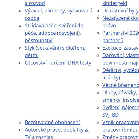
a rozvod
kindergeld
Výživné, alimenty, vyživovaná
Družstevní byty
osoba
Nezařazené dot
Střídavá péče, svěření do
právo
péče, adopce (osvojení),
Partnerství 202
pěstounství
partnerů
Styk (setkávání) s dítětem,
Exekuce, zástav
dětmi
Darování, vlastn
Otcovství - určení, DNA testy
povinnosti maji
Dědictví, vydědě
(články)
Věcné břemeno 
Dluhy, závazky,
směnky, insolv
Bydlení, nájemn
SVJ, BD
Bezdůvodné obohacení
Vznik pracovní
Autorské právo, poplatky za
pracovní smlou
TV a rozhlas
Změny pracovn