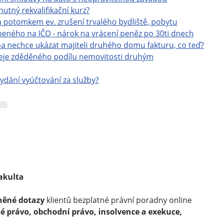
utný rekvalifikační kurz?
 potomkem ev. zrušení trvalého bydliště, pobytu
eného na IČO - nárok na vrácení peněz po 30ti dnech
a nechce ukázat majiteli druhého domu fakturu, co teď?
deje zděděného podílu nemovitosti druhým
ydání vyúčtování za služby?
akulta
něné dotazy
klientů bezplatné právní poradny online
é právo, obchodní právo, insolvence a exekuce,