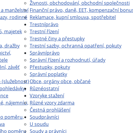
Živnosti, obchodování, obchodní společnosti
 a manželství
Finanční právo, daně, EET, kompenzační bonu
azy, rodinné
Reklamace, kupní smlouva, spotřebitel
Trestní
právo
6, majetek
Trestní řízení
Trestné činy a přestupky
a, dražby
Trestní sazby, ochranná opatření, pokuty
ictví,
Správní
právo
tele
Správní řízení a rozhodnutí, úřady
ní, závěť
Přestupky, pokuty
Správní poplatky
(služebnost)
Obce, orgány obce, občané
 pohledávky,
Různé
ostatní
ence
Vzory
ke stažení
é, nájemníci,
Různé vzory zdarma
Čestná prohlášení
ho poměru,
Soud
právníci
va
U soudu
ího poměru
Soudy a právníci