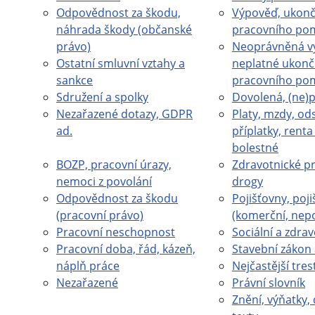
Odpovědnost za škodu,
Výpověď, ukonč
náhrada škody (občanské
pracovního po
právo)
Neoprávněná v
Ostatní smluvní vztahy a
neplatné ukonč
sankce
pracovního po
Sdružení a spolky
Dovolená, (ne)
Nezařazené dotazy, GDPR
Platy, mzdy, od
ad.
příplatky, rent
bolestné
BOZP, pracovní úrazy,
Zdravotnické pr
nemoci z povolání
drogy
Odpovědnost za škodu
Pojišťovny, poji
(pracovní právo)
(komerční, nep
Pracovní neschopnost
Sociální a zdrav
Pracovní doba, řád, kázeň,
Stavební zákon 
náplň práce
Nejčastější tres
Nezařazené
Právní slovník
Znění, výňatky, 