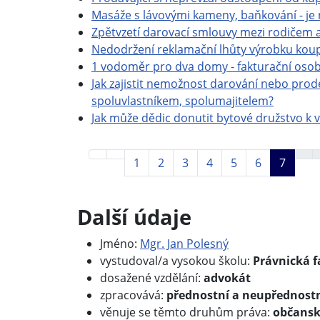
Masáže s lávovými kameny, baňkování - je n
Zpětvzetí darovací smlouvy mezi rodičem a
Nedodržení reklamační lhůty výrobku koup
1 vodoměr pro dva domy - fakturační osob
Jak zajistit nemožnost darování nebo pro
spoluvlastníkem, spolumajitelem?
Jak může dědic donutit bytové družstvo k v
1
2
3
4
5
6
7
Další údaje
Další údaje
Jméno:
Mgr. Jan Polesný
vystudoval/a vysokou školu:
Právnická f
dosažené vzdělání:
advokát
zpracovává:
přednostní a neupřednost
věnuje se těmto druhům práva:
občansk