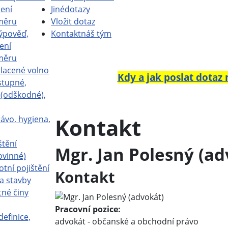
ení
Jiné
dotazy
měru
Vložit dotaz
ýpověď,
Kontakt
náš tým
ení
měru
placené volno
Kdy a jak poslat dotaz
stupné,
a (odškodné),
Kontakt
ávo, hygiena,
štění
Mgr. Jan Polesný (ad
ovinné)
otní pojištění
Kontakt
a stavby
tné činy
Pracovní pozice:
definice,
advokát - občanské a obchodní právo