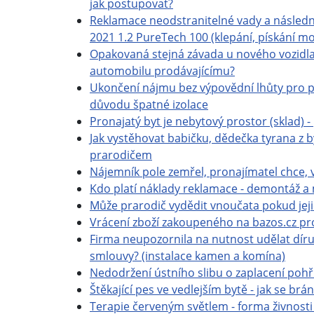
jak postupovat?
Reklamace neodstranitelné vady a násled
2021 1.2 PureTech 100 (klepání, pískání mo
Opakovaná stejná závada u nového vozidla,
automobilu prodávajícímu?
Ukončení nájmu bez výpovědní lhůty pro p
důvodu špatné izolace
Pronajatý byt je nebytový prostor (sklad) - 
Jak vystěhovat babičku, dědečka tyrana z 
prarodičem
Nájemník pole zemřel, pronajímatel chce,
Kdo platí náklady reklamace - demontáž a
Může prarodič vydědit vnoučata pokud jejic
Vrácení zboží zakoupeného na bazos.cz pr
Firma neupozornila na nutnost udělat dír
smlouvy? (instalace kamen a komína)
Nedodržení ústního slibu o zaplacení poh
Štěkající pes ve vedlejším bytě - jak se brán
Terapie červeným světlem - forma živnost