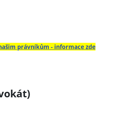
 našim právníkům - informace zde
vokát)