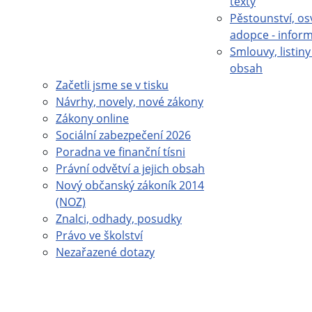
texty
Pěstounství, os
adopce - infor
Smlouvy, listiny 
obsah
Začetli jsme se v tisku
Návrhy, novely, nové zákony
Zákony online
Sociální zabezpečení 2026
Poradna ve finanční tísni
Právní odvětví a jejich obsah
Nový občanský zákoník 2014
(NOZ)
Znalci, odhady, posudky
Právo ve školství
Nezařazené dotazy