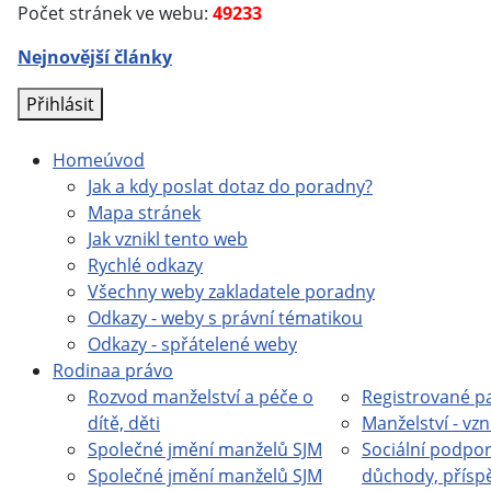
Počet stránek ve webu:
49233
Nejnovější články
Přihlásit
Home
úvod
Jak a kdy poslat dotaz do poradny?
Mapa stránek
Jak vznikl tento web
Rychlé odkazy
Všechny weby zakladatele poradny
Odkazy - weby s právní tématikou
Odkazy - spřátelené weby
Rodina
a právo
Rozvod manželství a péče o
Registrované pa
dítě, děti
Manželství - vzn
Společné jmění manželů SJM
Sociální podpor
Společné jmění manželů SJM
důchody, přísp