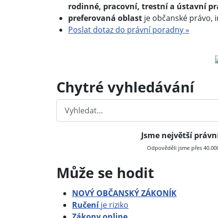
rodinné, pracovní, trestní a ústavní p
preferovaná oblast
je občanské právo, 
Poslat dotaz do právní poradny »
Chytré vyhledávání
Hledat
Jsme největší práv
Odpověděli jsme přes 40.000 
Může se hodit
NOVÝ OBČANSKÝ ZÁKONÍK
Ručení
je riziko
Zákony online