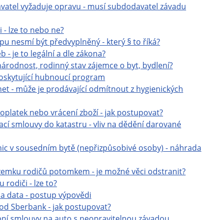
avatel vyžaduje opravu - musí subdodavatel závadu
 - lze to nebo ne?
 nesmí být předvyplněný - který § to říká?
 - je to legální a dle zákona?
národnost, rodinný stav zájemce o byt, bydlení?
oskytující hubnoucí program
et - může je prodávající odmítnout z hygienických
 doplatek nebo vrácení zboží - jak postupovat?
cí smlouvy do katastru - vliv na dědění darované
nic v sousedním bytě (nepřizpůsobivé osoby) - náhrada
emku rodičů potomkem - je možné věci odstranit?
rodiči - lze to?
a data - postup výpovědi
od Sberbank - jak postupovat?
upní smlouvy na auto s neopravitelnou závadou