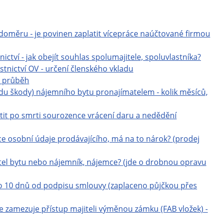
odoměru - je povinen zaplatit vícepráce naúčtované firmou
tví - jak obejít souhlas spolumajitele, spoluvlastníka?
tnictví OV - určení členského vkladu
- průběh
u škody) nájemního bytu pronajímatelem - kolik měsíců,
stit po smrti sourozence vrácení daru a nedědění
ce osobní údaje prodávajícího, má na to nárok? (prodej
itel bytu nebo nájemník, nájemce? (jde o drobnou opravu
 10 dnů od podpisu smlouvy (zaplaceno půjčkou přes
amezuje přístup majiteli výměnou zámku (FAB vložek) -