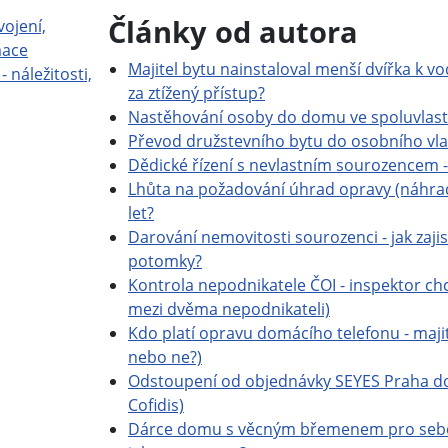
Články od autora
vojení,
mace
Majitel bytu nainstaloval menší dvířka k v
- náležitosti,
za ztížený přístup?
Nastěhování osoby do domu ve spoluvlastnic
Převod družstevního bytu do osobního vlas
Dědické řízení s nevlastním sourozencem 
Lhůta na požadování úhrad opravy (náhrad
let?
Darování nemovitosti sourozenci - jak zaji
potomky?
Kontrola nepodnikatele ČOI - inspektor ch
mezi dvěma nepodnikateli)
Kdo platí opravu domácího telefonu - maj
nebo ne?)
Odstoupení od objednávky SEYES Praha do
Cofidis)
Dárce domu s věcným břemenem pro sebe z