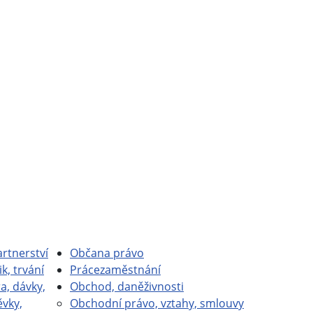
rtnerství
Občan
a právo
ik, trvání
Práce
zaměstnání
a, dávky,
Obchod, daně
živnosti
ěvky,
Obchodní právo, vztahy, smlouvy