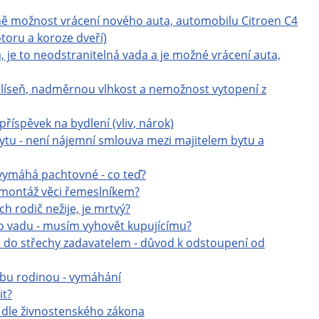
ně možnost vrácení nového auta, automobilu Citroen C4
toru a koroze dveří)
 je to neodstranitelná vada a je možné vrácení auta,
líseň, nadměrnou vlhkost a nemožnost vytopení z
příspěvek na bydlení (vliv, nárok)
bytu - není nájemní smlouva mezi majitelem bytu a
 vymáhá pachtovné - co teď?
 montáž věci řemeslníkem?
h rodič nežije, je mrtvý?
o vadu - musím vyhovět kupujícímu?
u do střechy zadavatelem - důvod k odstoupení od
řbu rodinou - vymáhání
it?
i dle živnostenského zákona