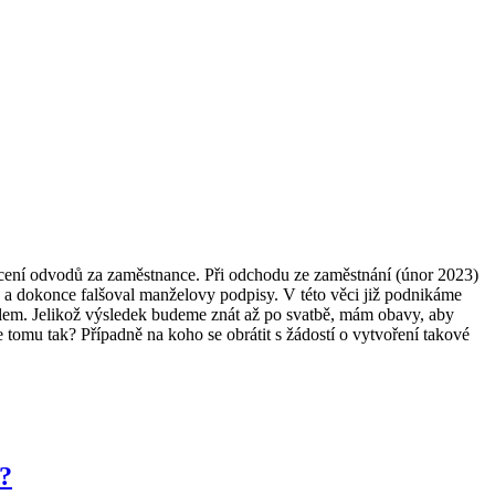
acení odvodů za zaměstnance. Při odchodu ze zaměstnání (únor 2023)
tu a dokonce falšoval manželovy podpisy. V této věci již podnikáme
elem. Jelikož výsledek budeme znát až po svatbě, mám obavy, aby
 tomu tak? Případně na koho se obrátit s žádostí o vytvoření takové
t?