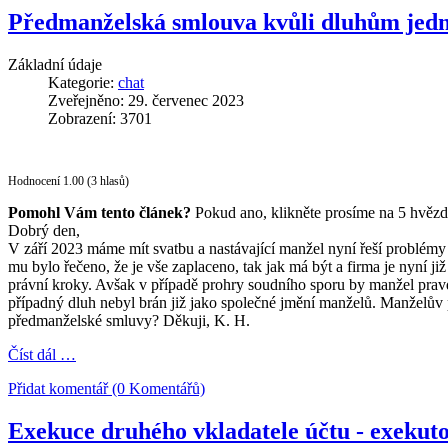
Předmanželská smlouva kvůli dluhům jedna
Základní údaje
Kategorie:
chat
Zveřejněno: 29. červenec 2023
Zobrazení: 3701
Hodnocení 1.00 (3 hlasů)
Pomohl Vám tento článek?
Pokud ano, klikněte prosíme na 5 hvězd
Dobrý den,
V září 2023 máme mít svatbu a nastávající manžel nyní řeší problém
mu bylo řečeno, že je vše zaplaceno, tak jak má být a firma je nyní j
právní kroky. Avšak v případě prohry soudního sporu by manžel prav
případný dluh nebyl brán již jako společné jmění manželů. Manželův p
předmanželské smluvy? Děkuji, K. H.
Číst dál …
Přidat komentář (0 Komentářů)
Exekuce druhého vkladatele účtu - exekutor