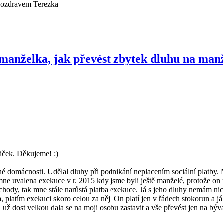
pozdravem Terezka
 manželka, jak převést zbytek dluhu na man
iček. Děkujeme! :)
čné domácnosti. Udělal dluhy při podnikání neplacením sociální platby.
 mne uvalena exekuce v r. 2015 kdy jsme byli ještě manželé, protože on
chody, tak mne stále narůstá platba exekuce. Já s jeho dluhy nemám nic 
ila, platím exekuci skoro celou za něj. On platí jen v řádech stokorun a 
a už dost velkou dala se na moji osobu zastavit a vše převést jen na bý