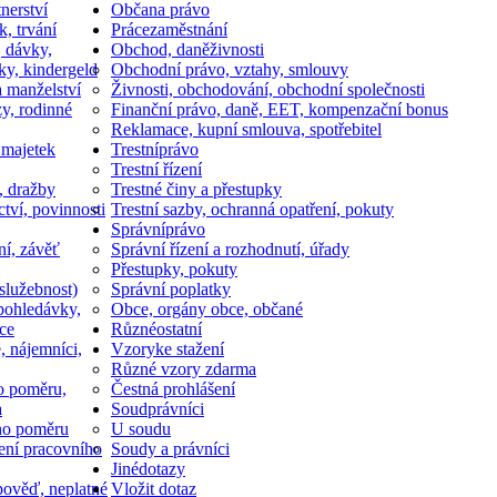
nerství
Občan
a právo
k, trvání
Práce
zaměstnání
, dávky,
Obchod, daně
živnosti
ky, kindergeld
Obchodní právo, vztahy, smlouvy
a manželství
Živnosti, obchodování, obchodní společnosti
y, rodinné
Finanční právo, daně, EET, kompenzační bonus
Reklamace, kupní smlouva, spotřebitel
 majetek
Trestní
právo
Trestní řízení
, dražby
Trestné činy a přestupky
ctví, povinnosti
Trestní sazby, ochranná opatření, pokuty
Správní
právo
ní, závěť
Správní řízení a rozhodnutí, úřady
Přestupky, pokuty
služebnost)
Správní poplatky
pohledávky,
Obce, orgány obce, občané
ce
Různé
ostatní
, nájemníci,
Vzory
ke stažení
Různé vzory zdarma
o poměru,
Čestná prohlášení
a
Soud
právníci
ho poměru
U soudu
ní pracovního
Soudy a právníci
Jiné
dotazy
ověď, neplatné
Vložit dotaz