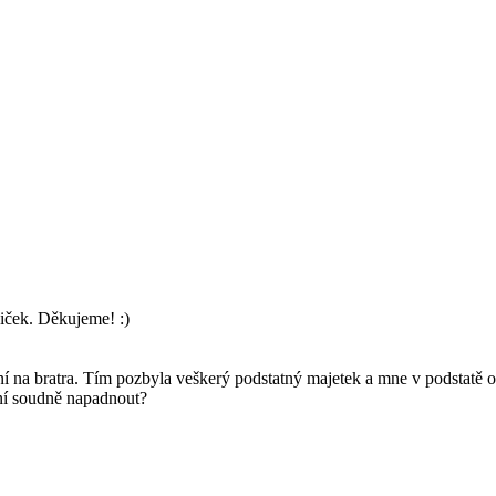
iček. Děkujeme! :)
ní na bratra. Tím pozbyla veškerý podstatný majetek a mne v podstatě o 
ení soudně napadnout?