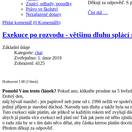
Děkuji za odpověď. S 
Znalci, odhady, posudky
Právo ve školství
Číst dál …
Nezařazené dotazy
Přidat komentář (0 Komentářů)
Exekuce po rozvodu - většinu dluhu splácí
Základní údaje
Kategorie:
chat
Zveřejněno: 1. únor 2019
Zobrazení: 4125
Hodnocení 1.00 (3 hlasů)
Pomohl Vám tento článek?
Pokud ano, klikněte prosíme na 5 hvězd
Dobrý den,
můj bývalí manžel - jen papírově neb jsme od r. 1996 nežili ve spole
jediný příjem je starobní důchod. Narostly tam dluhy a takže byla na
Tuto exekuci stále platím, ale jelikož se každým rokem teď zvyšují dů
abych já platila více exekuci než platí on! Tak jak jsem od něho zjist
o radu zda by se s tím dalo něco dělat, aby částka kterou platím docel
Předem děkuji za odpověď.