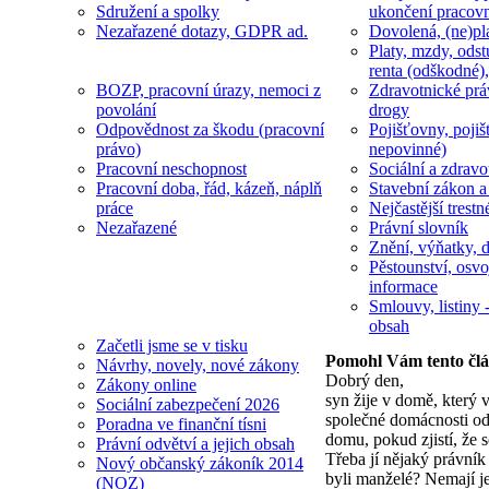
Sdružení a spolky
ukončení pracov
Nezařazené dotazy, GDPR ad.
Dovolená, (ne)pl
Platy, mzdy, odst
renta (odškodné),
BOZP, pracovní úrazy, nemoci z
Zdravotnické prá
povolání
drogy
Odpovědnost za škodu (pracovní
Pojišťovny, pojiš
právo)
nepovinné)
Pracovní neschopnost
Sociální a zdravot
Pracovní doba, řád, kázeň, náplň
Stavební zákon a
práce
Nejčastější trestn
Nezařazené
Právní slovník
Znění, výňatky, d
Pěstounství, osvo
informace
Smlouvy, listiny -
obsah
Začetli jsme se v tisku
Pomohl Vám tento čl
Návrhy, novely, nové zákony
Dobrý den,
Zákony online
syn žije v domě, který 
Sociální zabezpečení 2026
společné domácnosti od 
Poradna ve finanční tísni
domu, pokud zjistí, že 
Právní odvětví a jejich obsah
Třeba jí nějaký právník
Nový občanský zákoník 2014
byli manželé? Nemají je
(NOZ)