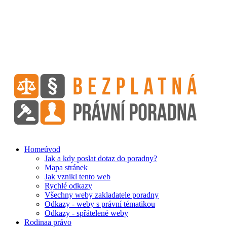
Home
úvod
Jak a kdy poslat dotaz do poradny?
Mapa stránek
Jak vznikl tento web
Rychlé odkazy
Všechny weby zakladatele poradny
Odkazy - weby s právní tématikou
Odkazy - spřátelené weby
Rodina
a právo