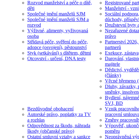
Rozvod manželství a péče o dítě,
Registrované part
děti
Manželství - vzni
Společné jmění manželů SJM
Sociální podpora
Společné jmění manželů SJM a
důchody, příspěv
rozvod
Družstevní byty 
Výživné, alimenty, vyživovaná
Nezařazené dotaz
osoba
právo
Střídavá péče, svěření do péče,
Partnerství 2026,
adopce (osvojení), pěstounství
partnerů
Styk (setkávání) s dítětem, dětmi
Exekuce, zástava
Otcovství - určení, DNA testy
Darování, vlastni
majitele
Dědictví, vydědě
(články)
Věcné břemeno (
Dluhy, závazky, 
směnky, insolven
Bydlení, nájemné
SVJ, BD
Bezdůvodné obohacení
Vznik pracovníh
Autorské právo, poplatky za TV
pracovní smlouv
a rozhlas
Změny pracovní
Odpovědnost za škodu, náhrada
Výpověď, ukonče
škody (občanské právo)
poměru
Ostatní smluvní vztahy a sankce
Neoprávněná výp