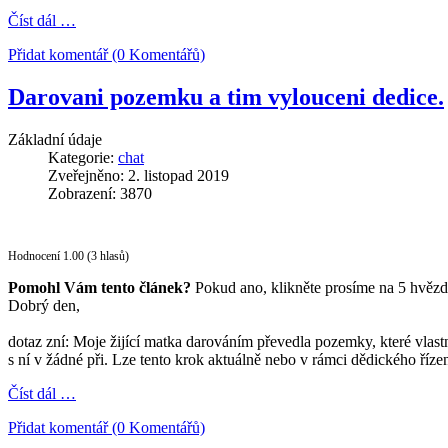
Číst dál …
Přidat komentář (0 Komentářů)
Darovani pozemku a tim vylouceni dedice.
Základní údaje
Kategorie:
chat
Zveřejněno: 2. listopad 2019
Zobrazení: 3870
Hodnocení 1.00 (3 hlasů)
Pomohl Vám tento článek?
Pokud ano, klikněte prosíme na 5 hvězd
Dobrý den,
dotaz zní: Moje žijící matka darováním převedla pozemky, které vlast
s ní v žádné při. Lze tento krok aktuálně nebo v rámci dědického říz
Číst dál …
Přidat komentář (0 Komentářů)