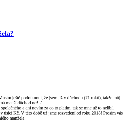
žela?
 Musím ještě podotknout, že jsem již v důchodu (71 roků), takže můj
 má menší důchod než já.
společného a ani nevím za co to platím, tak se mne už to nelíbí,
já v tisíci Kč. V této době už jsme rozvedení od roku 2018! Prosím vás
valého manžela.