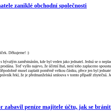
tele zaniklé obchodní společnosti
iček. Děkujeme! :)
y s bývalým zaměstnáním, kde byl veden jako jednatel. Jedná se o nepl
iž prodána. Teď vyšlo najevo, že účetní lhal, není toho zaplaceno spous
děpodobně musel zaplatit poměrně velkou částku, přece jen byl jednat
rávník řekl, že je předmanželská smlouva v tomto případě zbytečná. Je
 zabavil peníze majitele účtu, jak se bráni