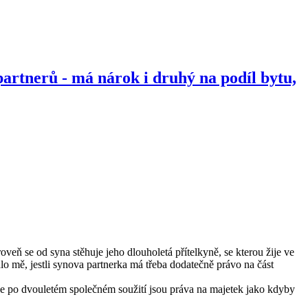
artnerů - má nárok i druhý na podíl bytu,
veň se od syna stěhuje jeho dlouholetá přítelkyně, se kterou žije ve
o mě, jestli synova partnerka má třeba dodatečně právo na část
 že po dvouletém společném soužití jsou práva na majetek jako kdyby