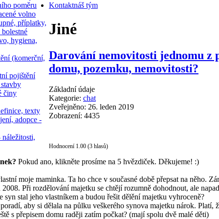
ního poměru
Kontakt
náš tým
acené volno
upné, příplatky,
Jiné
 bolestné
vo, hygiena,
Darování nemovitosti jednomu z p
tění (komerční,
domu, pozemku, nemovitosti?
ní pojištění
 stavby
Základní údaje
é činy
Kategorie:
chat
Zveřejněno: 26. leden 2019
efinice, texty
Zobrazení: 4435
jení, adopce -
 náležitosti,
Hodnocení 1.00 (3 hlasů)
ánek?
Pokud ano, klikněte prosíme na 5 hvězdiček. Děkujeme! :)
vlastní moje maminka. Ta ho chce v současné době přepsat na něho. Záro
2008. Při rozdělování majetku se chtějí rozumně dohodnout, ale napadl
se syn stal jeho vlastníkem a budou řešit dělění majetku vyhroceně?
 poradí, aby si dělala na půlku veškerého synova majetku nárok. Platí,
ště s přepisem domu raději zatím počkat? (mají spolu dvě malé děti)