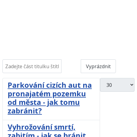
Zadejte část titulku štítku
Filtr
Vyprázdnit
Počet zobrazení
Parkování cizích aut na
pronajatém pozemku
od města - jak tomu
zabránit?
Vyhrožování smrtí,
zabitím - jak se bránit