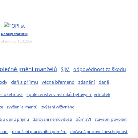
Detaily statistik
čítadlo od 13.2.2009
olečné jmění manželů
SJM
odpovědnost za škodu
kody
daň z příjmu
věcné břemeno
zdanění
daně
služebnost
společenství vlastníků bytových jednotek
ce
zvýšení alimentů
zvýšení výživného
i a daň z příjmu
darování nemovitosti
dům SVJ
stavební povolení
znání
ukončení pracovního poměru
dočasná pracovní neschopnost