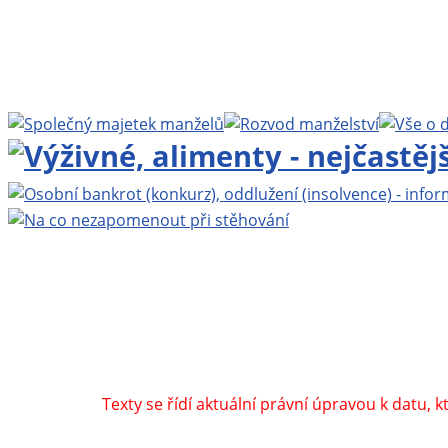
Projekt BEZPLATNÁ PRÁVNÍ PORADNA ONLINE
www
Webhosting
Active24
| Grafika:
Lad
Navštivte také:
Zbynekmlcoch.cz, osobní web MUDr.
by
Texty se řídí aktuální právní úpravou k datu, 
Jména všech tazatelů v dotazech jso