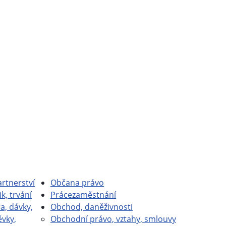
rtnerství
Občan
a právo
ik, trvání
Práce
zaměstnání
a, dávky,
Obchod, daně
živnosti
ěvky,
Obchodní právo, vztahy, smlouvy