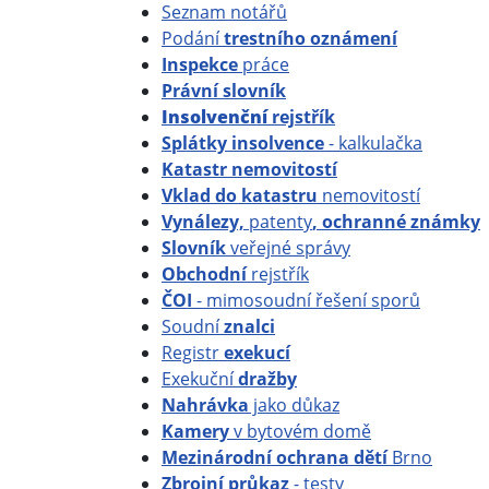
Seznam notářů
Podání
trestního oznámení
Inspekce
práce
Právní slovník
Insolvenční
rejstřík
Splátky insolvence
- kalkulačka
Katastr nemovitostí
Vklad do katastru
nemovitostí
Vynálezy,
patenty
, ochranné známky
Slovník
veřejné správy
Obchodní
rejstřík
ČOI
- mimosoudní řešení sporů
Soudní
znalci
Registr
exekucí
Exekuční
dražby
Nahrávka
jako důkaz
Kamery
v bytovém domě
Mezinárodní ochrana dětí
Brno
Zbrojní průkaz
- testy