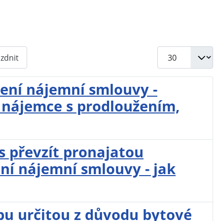
Počet zobrazení
zdnit
ení nájemní smlouvy -
 nájemce s prodloužením,
 převzít pronajatou
ní nájemní smlouvy - jak
u určitou z důvodu bytové