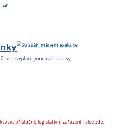
ubař
ěk Mlčoch
, Copyright ©
Eva Mlčochová
2009 - 2026.
|
200 nejnovějších stránek
|
login
.
plice.cz, vše o kouření
|
BylinkyProVsechny.cz, vše o
álii
.
tovat příslušné legislativní zařazení -
více zde
.
 osobami v realitě je čistě náhodná.