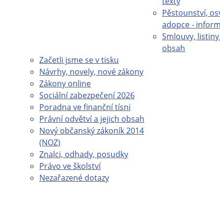
texty
Pěstounství, os
adopce - infor
Smlouvy, listiny 
obsah
Začetli jsme se v tisku
Návrhy, novely, nové zákony
Zákony online
Sociální zabezpečení 2026
Poradna ve finanční tísni
Právní odvětví a jejich obsah
Nový občanský zákoník 2014
(NOZ)
Znalci, odhady, posudky
Právo ve školství
Nezařazené dotazy