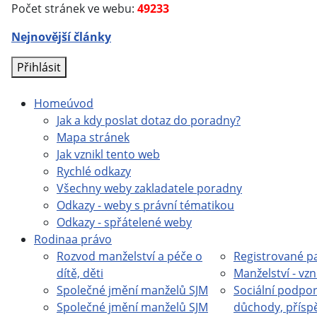
Počet stránek ve webu:
49233
Nejnovější články
Přihlásit
Home
úvod
Jak a kdy poslat dotaz do poradny?
Mapa stránek
Jak vznikl tento web
Rychlé odkazy
Všechny weby zakladatele poradny
Odkazy - weby s právní tématikou
Odkazy - spřátelené weby
Rodina
a právo
Rozvod manželství a péče o
Registrované pa
dítě, děti
Manželství - vzn
Společné jmění manželů SJM
Sociální podpor
Společné jmění manželů SJM
důchody, přísp