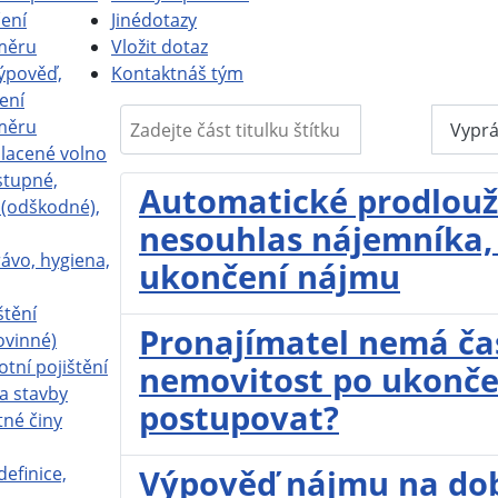
ení
Jiné
dotazy
měru
Vložit dotaz
ýpověď,
Kontakt
náš tým
ení
Zadejte část titulku štítku
měru
Filtr
Vyprá
placené volno
stupné,
Automatické prodlouž
a (odškodné),
nesouhlas nájemníka,
ávo, hygiena,
ukončení nájmu
štění
Pronajímatel nemá čas
ovinné)
otní pojištění
nemovitost po ukonče
a stavby
postupovat?
tné činy
definice,
Výpověď nájmu na dob