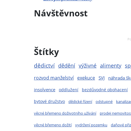
Návštěvnost
Po
Štítky
dědictví
dědění
výživné
alimenty
sp
rozvod manželství
exekuce
SVJ
náhrada š
insolvence
oddlužení
bezdůvodné obohacení
bytové družstvo
dědické řízení
odstupné
kanaliza
věcné břemeno doživotního užívání
prodej nemovitost
věcné břemeno dožití
vydržení pozemku
daňové při