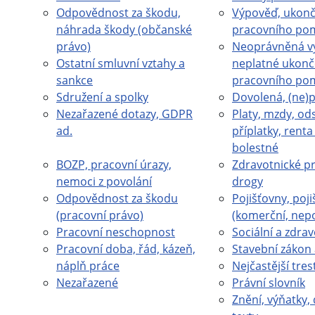
Odpovědnost za škodu,
Výpověď, ukonč
náhrada škody (občanské
pracovního po
právo)
Neoprávněná v
Ostatní smluvní vztahy a
neplatné ukonč
sankce
pracovního po
Sdružení a spolky
Dovolená, (ne)
Nezařazené dotazy, GDPR
Platy, mzdy, od
ad.
příplatky, rent
bolestné
BOZP, pracovní úrazy,
Zdravotnické pr
nemoci z povolání
drogy
Odpovědnost za škodu
Pojišťovny, poji
(pracovní právo)
(komerční, nep
Pracovní neschopnost
Sociální a zdrav
Pracovní doba, řád, kázeň,
Stavební zákon 
náplň práce
Nejčastější tres
Nezařazené
Právní slovník
Znění, výňatky, 