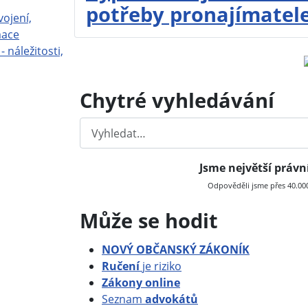
potřeby pronajímatel
vojení,
mace
- náležitosti,
Chytré vyhledávání
Hledat
Jsme největší práv
Odpověděli jsme přes 40.000 
Může se hodit
NOVÝ OBČANSKÝ ZÁKONÍK
Ručení
je riziko
Zákony online
Seznam
advokátů