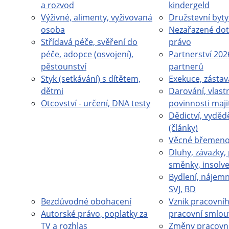
a rozvod
kindergeld
Výživné, alimenty, vyživovaná
Družstevní byty
osoba
Nezařazené dot
Střídavá péče, svěření do
právo
péče, adopce (osvojení),
Partnerství 202
pěstounství
partnerů
Styk (setkávání) s dítětem,
Exekuce, zástav
dětmi
Darování, vlastn
Otcovství - určení, DNA testy
povinnosti maji
Dědictví, vydědě
(články)
Věcné břemeno 
Dluhy, závazky,
směnky, insolv
Bydlení, nájemn
SVJ, BD
Bezdůvodné obohacení
Vznik pracovní
Autorské právo, poplatky za
pracovní smlou
TV a rozhlas
Změny pracovn