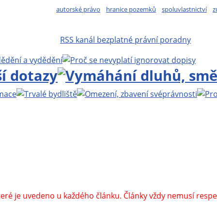
autorské právo
hranice pozemků
spoluvlastnictví
z
RSS kanál bezplatné právní poradny
.bezplatnapravniporadna.cz
, vedoucí projektu:
MUDr. Zbyn
islav Křížek
| Realizace a technická podpora:
Miroslav Ernst
 Zbyňka Mlčocha
|
Alkoholik.cz, vše o alkoholismu
|
Kurakova
linkách
|
Psychotesty-online.cz, psychotesty
|
Itálie - vše o It
které je uvedeno u každého článku. Články vždy nemusí respek
u náhodně vybraná (smyšlená), podobnost se skutečnými