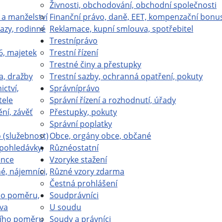
Živnosti, obchodování, obchodní společnosti
 a manželství
Finanční právo, daně, EET, kompenzační bonu
azy, rodinné
Reklamace, kupní smlouva, spotřebitel
Trestní
právo
6, majetek
Trestní řízení
Trestné činy a přestupky
a, dražby
Trestní sazby, ochranná opatření, pokuty
ictví,
Správní
právo
tele
Správní řízení a rozhodnutí, úřady
ní, závěť
Přestupky, pokuty
Správní poplatky
(služebnost)
Obce, orgány obce, občané
 pohledávky,
Různé
ostatní
ence
Vzory
ke stažení
é, nájemníci,
Různé vzory zdarma
Čestná prohlášení
ho poměru,
Soud
právníci
va
U soudu
ího poměru
Soudy a právníci