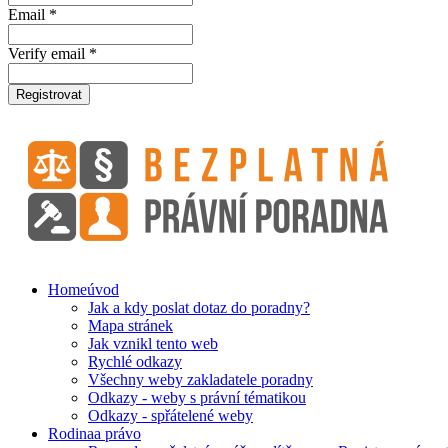
Email *
Verify email *
Registrovat
Home
úvod
Jak a kdy poslat dotaz do poradny?
Mapa stránek
Jak vznikl tento web
Rychlé odkazy
Všechny weby zakladatele poradny
Odkazy - weby s právní tématikou
Odkazy - spřátelené weby
Rodina
a právo