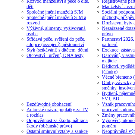
Rozvod manželství a péče o dítě,
Registrované part
děti
Manželství - vzni
Společné jmění manželů SJM
Sociální podpora
Společné jmění manželů SJM a
důchody, příspěv
rozvod
Družstevní byty 
Výživné, alimenty, vyživovaná
Nezařazené dotaz
osoba
právo
Střídavá péče, svěření do péče,
Partnerství 2026,
adopce (osvojení), pěstounství
partnerů
Styk (setkávání) s dítětem, dětmi
Exekuce, zástava
Otcovství - určení, DNA testy
Darování, vlastni
majitele
Dědictví, vydědě
(články)
Věcné břemeno (
Dluhy, závazky, 
směnky, insolven
Bydlení, nájemné
SVJ, BD
Bezdůvodné obohacení
Vznik pracovníh
Autorské právo, poplatky za TV
pracovní smlouv
a rozhlas
Změny pracovní
Odpovědnost za škodu, náhrada
Výpověď, ukonče
škody (občanské právo)
poměru
Ostatní smluvní vztahy a sankce
Neoprávněná výp