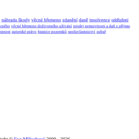
u
náhrada škody
věcné břemeno
zdanění
daně
insolvence
oddlužení
ivného
věcné břemeno doživotního užívání
prodej nemovitosti a daň z příjmu
opnost
autorské právo
hranice pozemků
spoluvlastnictví
zubař