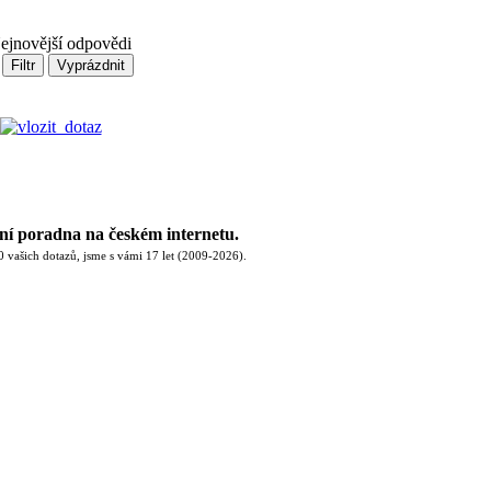
Filtr
Vyprázdnit
vní poradna na českém internetu.
 vašich dotazů, jsme s vámi 17 let (2009-2026).