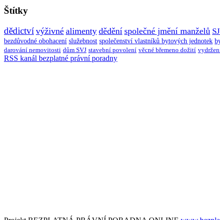
Štítky
dědictví
výživné
alimenty
dědění
společné jmění manželů
S
bezdůvodné obohacení
služebnost
společenství vlastníků bytových jednotek
b
darování nemovitosti
dům SVJ
stavební povolení
věcné břemeno dožití
vydržen
RSS kanál bezplatné právní poradny