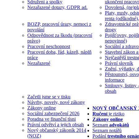
Sdružení a spolky
ukončení pracov
Nezařazené dotazy, GDPR ad.
Dovolená, (ne)pl
Platy, mzdy, odst
renta (odškodné),
BOZP, pracovní úrazy, nemoci z
Zdravotnické prá
povolání
drogy
Odpovědnost za škodu (pracovní
Pojišťovny, pojiš
právo)
nepovinné)
Pracovní neschopnost
Sociální a zdravot
Pracovní doba, řád, kázeň, náplň
Stavební zákon a
práce
Nejčastější trestn
Nezařazené
Právní slovník
Znění, výňatky, d
Pěstounství, osvo
informace
Smlouvy, listiny -
obsah
Začetli jsme se v tisku
Návrhy, novely, nové zákony
Zákony online
NOVÝ OBČANSKÝ 
Sociální zabezpečení 2026
Ručení
je riziko
Poradna ve finanční tísni
Zákony online
Právní odvětví a jejich obsah
Seznam
advokátů
Nový občanský zákoník 2014
Seznam notářů
(NOZ)
Podání
trestního ozná