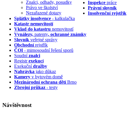
Znalci, odhady, posudky
Inspekce
práce
Právo ve školství
Právní slovník
Nezařazené dotazy
Insolvenční
rejstřík
Splátky insolvence
- kalkulačka
Katastr nemovitostí
Vklad do katastru
nemovitostí
Vynálezy,
patenty
, ochranné známky
Slovník
veřejné správy
Obchodní
rejstřík
ČOI
- mimosoudní řešení sporů
Soudní
znalci
Registr
exekucí
Exekuční
dražby
Nahrávka
jako důkaz
Kamery
v bytovém domě
Mezinárodní ochrana dětí
Brno
Zbrojní průkaz
- testy
Návštěvnost