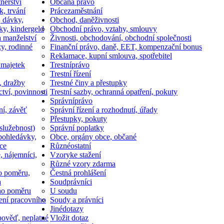
nerství
Občan
a právo
k, trvání
Práce
zaměstnání
, dávky,
Obchod, daně
živnosti
ky, kindergeld
Obchodní právo, vztahy, smlouvy
a manželství
Živnosti, obchodování, obchodní společnosti
y, rodinné
Finanční právo, daně, EET, kompenzační bonus
Reklamace, kupní smlouva, spotřebitel
 majetek
Trestní
právo
Trestní řízení
, dražby
Trestné činy a přestupky
ctví, povinnosti
Trestní sazby, ochranná opatření, pokuty
Správní
právo
ní, závěť
Správní řízení a rozhodnutí, úřady
Přestupky, pokuty
služebnost)
Správní poplatky
pohledávky,
Obce, orgány obce, občané
ce
Různé
ostatní
, nájemníci,
Vzory
ke stažení
Různé vzory zdarma
o poměru,
Čestná prohlášení
a
Soud
právníci
ho poměru
U soudu
ní pracovního
Soudy a právníci
Jiné
dotazy
ověď, neplatné
Vložit dotaz