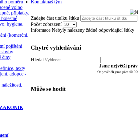
ního poměru
Kontakt
náš tým
acené volno
upné, příplatky,
Zadejte část titulku štítku
 bolestné
vo, hygiena,
Počet zobrazení
Informace
Nebyly nalezeny žádné odpovídající štítky
tění (komerční,
ní pojištění
Chytré vyhledávání
 stavby
é činy
Hledat
Jsme největší prá
efinice, texty
Odpověděli jsme přes 40.000
jení, adopce -
 náležitosti,
Může se hodit
ZÁKONÍK
mení