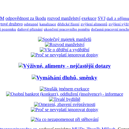
JM
odpovědnost za škodu
rozvod manželství
exekuce
SVJ
daň z příjm
ytové družstvo
odstupné
kanalizace
dědické řízení
zvýšení alimentů
zvýšení výž
í pozemku
daňové přiznání
ukončení pracovního poměru
dočasná pracovní nesch