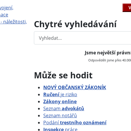
vojení,
mace
Chytré vyhledávání
- náležitosti,
Hledat
Jsme největší práv
Odpověděli jsme přes 40.000 
Může se hodit
NOVÝ OBČANSKÝ ZÁKONÍK
Ručení
je riziko
Zákony online
Seznam
advokátů
Seznam notářů
Podání
trestního oznámení
Inspekce
práce