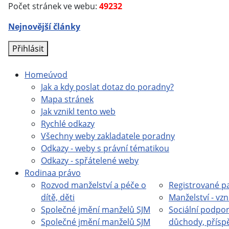
Počet stránek ve webu:
49232
Nejnovější články
Přihlásit
Home
úvod
Jak a kdy poslat dotaz do poradny?
Mapa stránek
Jak vznikl tento web
Rychlé odkazy
Všechny weby zakladatele poradny
Odkazy - weby s právní tématikou
Odkazy - spřátelené weby
Rodina
a právo
Rozvod manželství a péče o
Registrované pa
dítě, děti
Manželství - vzn
Společné jmění manželů SJM
Sociální podpor
Společné jmění manželů SJM
důchody, přísp