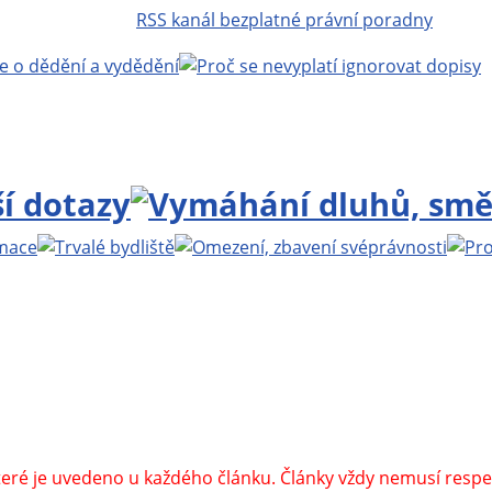
RSS kanál bezplatné právní poradny
.bezplatnapravniporadna.cz
, vedoucí projektu:
MUDr. Zbyn
islav Křížek
| Realizace a technická podpora:
Miroslav Ernst
 Zbyňka Mlčocha
|
Alkoholik.cz, vše o alkoholismu
|
Kurakova
linkách
|
Psychotesty-online.cz, psychotesty
|
Itálie - vše o It
které je uvedeno u každého článku. Články vždy nemusí respek