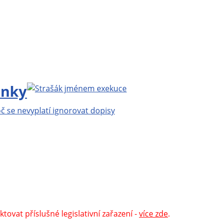
ěk Mlčoch
, Copyright ©
Eva Mlčochová
2009 - 2026.
|
200 nejnovějších stránek
|
login
.
plice.cz, vše o kouření
|
BylinkyProVsechny.cz, vše o
álii
.
tovat příslušné legislativní zařazení -
více zde
.