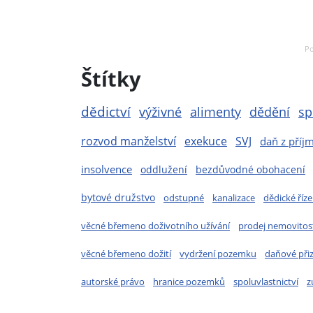
Po
Štítky
dědictví
výživné
alimenty
dědění
sp
rozvod manželství
exekuce
SVJ
daň z příj
insolvence
oddlužení
bezdůvodné obohacení
bytové družstvo
odstupné
kanalizace
dědické říze
věcné břemeno doživotního užívání
prodej nemovitost
věcné břemeno dožití
vydržení pozemku
daňové při
autorské právo
hranice pozemků
spoluvlastnictví
z