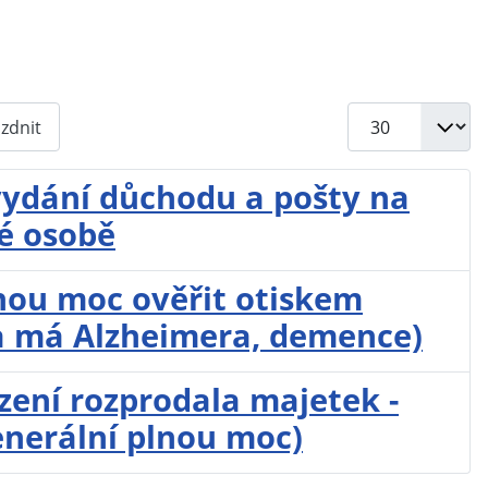
Počet zobrazení
zdnit
vydání důchodu a pošty na
é osobě
nou moc ověřit otiskem
ba má Alzheimera, demence)
zení rozprodala majetek -
enerální plnou moc)