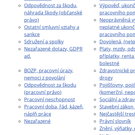
Odpovědnost za škodu,
Výpověď, ukonč
náhrada škody (občanské
pracovního po
právo)
Neoprávněná v
Ostatní smluvní vztahy a
neplatné ukonč
sankce
pracovního po
Sdružení a spolky
Dovolená, (ne)
Nezařazené dotazy, GDPR
Platy, mzdy, od
ad.
příplatky, rent
bolestné
BOZP, pracovní úrazy,
Zdravotnické pr
nemoci z povolání
drogy
Odpovědnost za škodu
Pojišťovny, poji
(pracovní právo)
(komerční, nep
Pracovní neschopnost
Sociální a zdrav
Pracovní doba, řád, kázeň,
Stavební zákon 
náplň práce
Nejčastější tres
Nezařazené
Právní slovník
Znění, výňatky, 