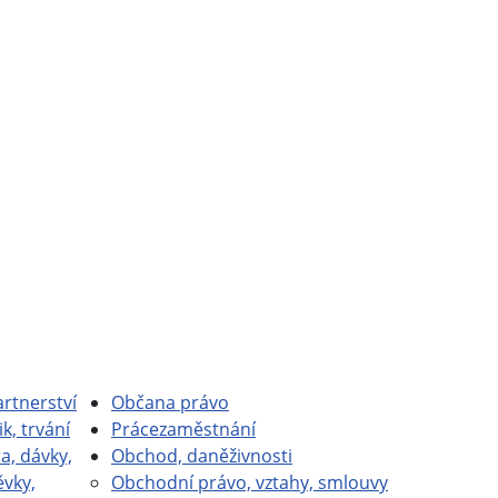
rtnerství
Občan
a právo
ik, trvání
Práce
zaměstnání
a, dávky,
Obchod, daně
živnosti
ěvky,
Obchodní právo, vztahy, smlouvy