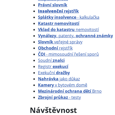
Právní slovník
Insolvenční
rejstřík
Splátky insolvence
- kalkulačka
Katastr nemovitostí
Vklad do katastru
nemovitostí
Vynálezy,
patenty
, ochranné známky
Slovník
veřejné správy
Obchodní
rejstřík
ČOI
- mimosoudní řešení sporů
Soudní
znalci
Registr
exekucí
Exekuční
dražby
Nahrávka
jako důkaz
Kamery
v bytovém domě
Mezinárodní ochrana dětí
Brno
Zbrojní průkaz
- testy
Návštěvnost