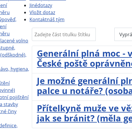
ení
Jiné
dotazy
měru
Vložit dotaz
ýpověď,
Kontakt
náš tým
ení
Zadejte část titulku štítku
měru
Filtr
Vyprá
placené volno
stupné,
Generální plná moc - 
a (odškodné),
České poště oprávněn
ávo, hygiena,
Je možné generální pl
štění
palce u notáře? (oso
ovinné)
otní pojištění
a stavby
Přítelkyně muže ve vě
tné činy
jak se bránit? (měla g
definice,