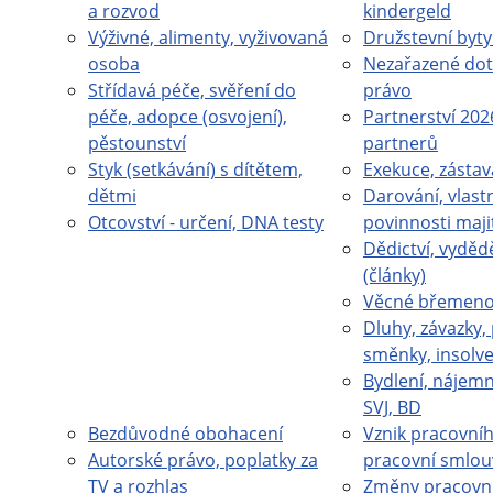
a rozvod
kindergeld
Výživné, alimenty, vyživovaná
Družstevní byty
osoba
Nezařazené dot
Střídavá péče, svěření do
právo
péče, adopce (osvojení),
Partnerství 202
pěstounství
partnerů
Styk (setkávání) s dítětem,
Exekuce, zástav
dětmi
Darování, vlastn
Otcovství - určení, DNA testy
povinnosti maji
Dědictví, vydědě
(články)
Věcné břemeno 
Dluhy, závazky,
směnky, insolv
Bydlení, nájemn
SVJ, BD
Bezdůvodné obohacení
Vznik pracovní
Autorské právo, poplatky za
pracovní smlou
TV a rozhlas
Změny pracovn