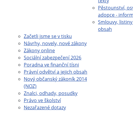
texty
Pěstounství, os
adopce - infor
Smlouvy, listiny 
obsah
Začetli jsme se v tisku
Návrhy, novely, nové zákony
Zákony online
Sociální zabezpečení 2026
Poradna ve finanční tísni
Právní odvětví a jejich obsah
Nový občanský zákoník 2014
(NOZ)
Znalci, odhady, posudky
Právo ve školství
Nezařazené dotazy