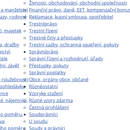
Živnosti, obchodování, obchodní společnosti
 a manželství
Finanční právo, daně, EET, kompenzační bonu
azy, rodinné
Reklamace, kupní smlouva, spotřebitel
Trestní
právo
6, majetek
Trestní řízení
Trestné činy a přestupky
a, dražby
Trestní sazby, ochranná opatření, pokuty
ictví,
Správní
právo
tele
Správní řízení a rozhodnutí, úřady
ní, závěť
Přestupky, pokuty
Správní poplatky
(služebnost)
Obce, orgány obce, občané
 pohledávky,
Různé
ostatní
ence
Vzory
ke stažení
é, nájemníci,
Různé vzory zdarma
Čestná prohlášení
ho poměru,
Soud
právníci
va
U soudu
ího poměru
Soudy a právníci