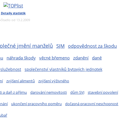
Detaily statistik
čítadlo od 13.2.2009
olečné jmění manželů
SJM
odpovědnost za škodu
mu
náhrada škody
věcné břemeno
zdanění
daně
služebnost
společenství vlastníků bytových jednotek
ní
zvýšení alimentů
zvýšení výživného
i a daň z příjmu
darování nemovitosti
dům SVJ
stavební povolení
znání
ukončení pracovního poměru
dočasná pracovní neschopnost
ubař