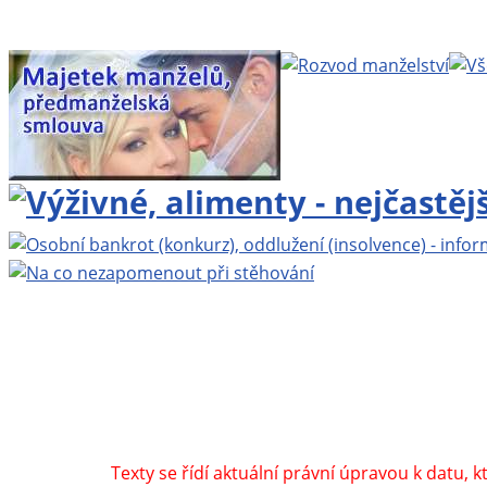
Projekt BEZPLATNÁ PRÁVNÍ PORADNA ONLINE
www
Webhosting
Active24
| Grafika:
Lad
Navštivte také:
Zbynekmlcoch.cz, osobní web MUDr.
by
Texty se řídí aktuální právní úpravou k datu, 