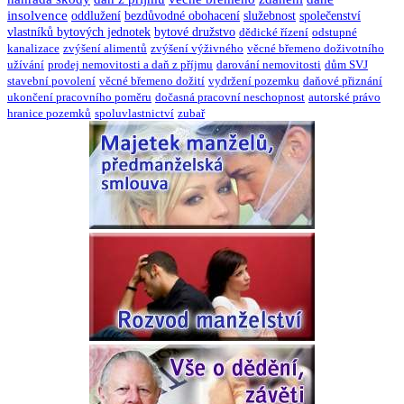
insolvence
oddlužení
bezdůvodné obohacení
služebnost
společenství
vlastníků bytových jednotek
bytové družstvo
dědické řízení
odstupné
kanalizace
zvýšení alimentů
zvýšení výživného
věcné břemeno doživotního
užívání
prodej nemovitosti a daň z příjmu
darování nemovitosti
dům SVJ
stavební povolení
věcné břemeno dožití
vydržení pozemku
daňové přiznání
ukončení pracovního poměru
dočasná pracovní neschopnost
autorské právo
hranice pozemků
spoluvlastnictví
zubař