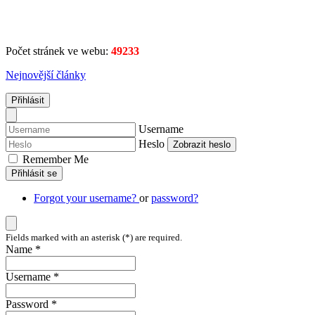
Počet stránek ve webu:
49233
Nejnovější články
Přihlásit
Username
Heslo
Zobrazit heslo
Remember Me
Přihlásit se
Forgot your username?
or
password?
Fields marked with an asterisk (*) are required.
Name *
Username *
Password *