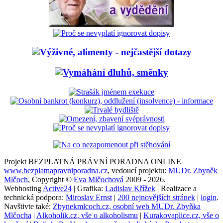
Projekt BEZPLATNÁ PRÁVNÍ PORADNA ONLINE
www.bezplatnapravniporadna.cz
, vedoucí projektu:
MUDr. Zbyněk
Mlčoch
, Copyright ©
Eva Mlčochová
2009 - 2026.
Webhosting
Active24
| Grafika:
Ladislav Křížek
| Realizace a
technická podpora:
Miroslav Ernst
|
200 nejnovějších stránek
|
login
.
Navštivte také:
Zbynekmlcoch.cz, osobní web MUDr. Zbyňka
Mlčocha
|
Alkoholik.cz, vše o alkoholismu
|
Kurakovaplice.cz, vše o