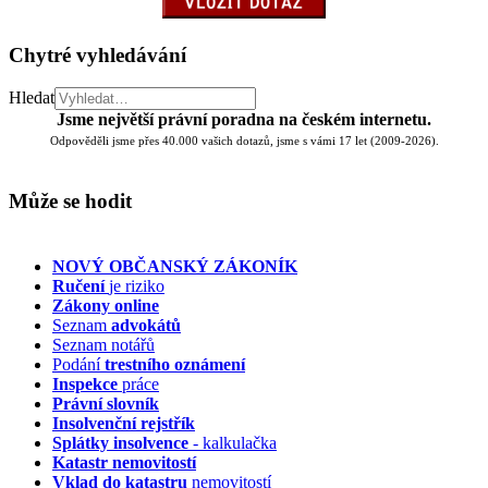
Chytré vyhledávání
Hledat
Jsme největší právní poradna na českém internetu.
Odpověděli jsme přes 40.000 vašich dotazů, jsme s vámi 17 let (2009-2026).
Může se hodit
NOVÝ OBČANSKÝ ZÁKONÍK
Ručení
je riziko
Zákony online
Seznam
advokátů
Seznam notářů
Podání
trestního oznámení
Inspekce
práce
Právní slovník
Insolvenční
rejstřík
Splátky insolvence
- kalkulačka
Katastr nemovitostí
Vklad do katastru
nemovitostí