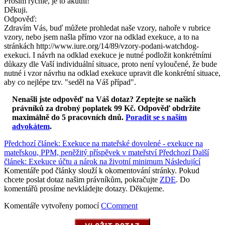
Prosím rychle, je to akutní!
Děkuji.
Odpověď:
Zdravím Vás, buď můžete prohledat naše vzory, nahoře v rubrice
vzory, nebo jsem našla přímo vzor na odklad exekuce, a to na
stránkách http://www.iure.org/14/89/vzory-podani-watchdog-
exekuci. I návrh na odklad exekuce je nutné podložit konkrétními
důkazy dle Vaší individuální situace, proto není vyloučené, že bude
nutné i vzor návrhu na odklad exekuce upravit dle konkrétní situace,
aby co nejlépe tzv. "seděl na Váš případ".
Nenašli jste odpověď na Váš dotaz? Zeptejte se našich
právníků za drobný poplatek 99 Kč.
Odpověď obdržíte
maximálně do 5 pracovních dnů
.
Poradit se s naším
advokátem
.
Předchozí článek: Exekuce na mateřské dovolené - exekuce na
mateřskou, PPM, peněžitý příspěvek v mateřství
Předchozí
Další
článek: Exekuce účtu a nárok na životní minimum
Následující
Komentáře pod články slouží k okomentování stránky. Pokud
chcete poslat dotaz našim právníkům, pokračujte
ZDE
. Do
komentářů prosíme nevkládejte dotazy. Děkujeme.
Komentáře vytvořeny pomocí
CComment