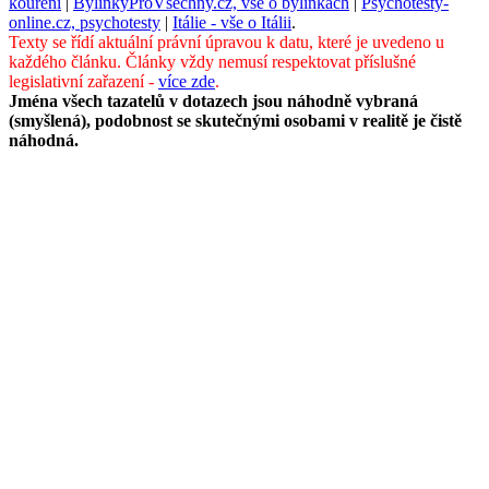
kouření
|
BylinkyProVsechny.cz, vše o bylinkách
|
Psychotesty-
online.cz, psychotesty
|
Itálie - vše o Itálii
.
Texty se řídí aktuální právní úpravou k datu, které je uvedeno u
každého článku. Články vždy nemusí respektovat příslušné
legislativní zařazení -
více zde
.
Jména všech tazatelů v dotazech jsou náhodně vybraná
(smyšlená), podobnost se skutečnými osobami v realitě je čistě
náhodná.