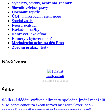
Vynálezy,
patenty
, ochranné známky
Slovník
veřejné správy
Obchodní
rejstřík
ČOI
- mimosoudní řešení sporů
Soudní
znalci
Registr
exekucí
Exekuční
dražby
Nahrávka
jako důkaz
Kamery
v bytovém domě
Mezinárodní ochrana dětí
Brno
Zbrojní průkaz
- testy
Návštěvnost
Detaily statistik
Počítadlo od 13.2.2009
Štítky
dědictví
dědění
výživné
alimenty
společné jmění manželů
SJM
odpovědnost za škodu
rozvod manželství
exekuce
SVJ
náhrada škody
daň z příjmu
věcné břemeno
zdanění
daně